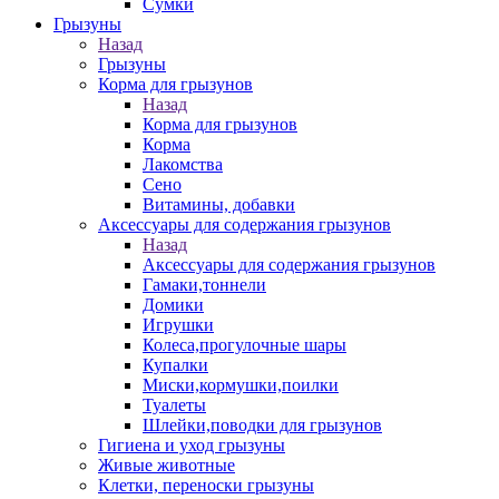
Сумки
Грызуны
Назад
Грызуны
Корма для грызунов
Назад
Корма для грызунов
Корма
Лакомства
Сено
Витамины, добавки
Аксессуары для содержания грызунов
Назад
Аксессуары для содержания грызунов
Гамаки,тоннели
Домики
Игрушки
Колеса,прогулочные шары
Купалки
Миски,кормушки,поилки
Туалеты
Шлейки,поводки для грызунов
Гигиена и уход грызуны
Живые животные
Клетки, переноски грызуны