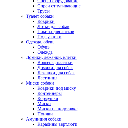
Спец. Оборудование
Спреи отпугивающие
Трусы
Туалет собаки
Коврики
Лотки для собак
Пакеты для лотков
Подгузники
Одежда, обувь
Обувь
Одежда
Домики, лежанки, клетки
Вольеры, палатки
Домики для собак
Лежанки для собак
Лестницы
Миски собаки
Коврики под миску
Контейнеры
Кормушки
Миски
Миски на подставке
Поилки
Амуниция собаки
Карабины,вертлюги