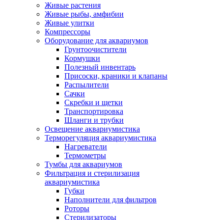
Живые растения
Живые рыбы, амфибии
Живые улитки
Компрессоры
Оборудование для аквариумов
Грунтоочистители
Кормушки
Полезный инвентарь
Присоски, краники и клапаны
Распылители
Сачки
Скребки и щетки
Транспортировка
Шланги и трубки
Освещение аквариумистика
Терморегуляция аквариумистика
Нагреватели
Термометры
Тумбы для аквариумов
Фильтрация и стерилизация
аквариумистика
Губки
Наполнители для фильтров
Роторы
Стерилизаторы