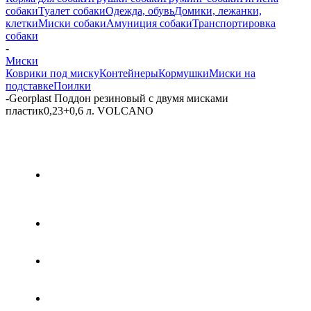
собаки
Туалет собаки
Одежда, обувь
Домики, лежанки,
клетки
Миски собаки
Амуниция собаки
Транспортировка
собаки
-
Миски
Коврики под миску
Контейнеры
Кормушки
Миски на
подставке
Поилки
-
Georplast Поддон резиновый с двумя мисками
пластик0,23+0,6 л. VOLCANO