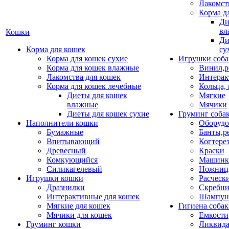
Лакомст
Корма д
Ди
вл
Кошки
Ди
Корма для кошек
су
Корма для кошек сухие
Игрушки соба
Корма для кошек влажные
Винил,р
Лакомства для кошек
Интерак
Корма для кошек лечебные
Кольца,
Диеты для кошек
Мягкие
влажные
Мячики
Диеты для кошек сухие
Груминг соба
Наполнители кошки
Оборудо
Бумажные
Банты,р
Впитывающий
Когтере
Древесный
Краски
Комкующийся
Машинки
Силикагелевый
Ножни
Игрушки кошки
Расческ
Дразнилки
Скребни
Интерактивные для кошек
Шампун
Мягкие для кошек
Гигиена соба
Мячики для кошек
Емкости
Груминг кошки
Ликвида