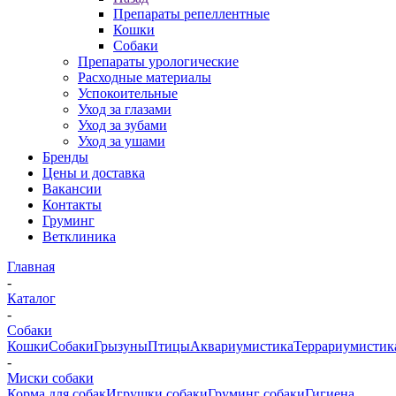
Препараты репеллентные
Кошки
Собаки
Препараты урологические
Расходные материалы
Успокоительные
Уход за глазами
Уход за зубами
Уход за ушами
Бренды
Цены и доставка
Вакансии
Контакты
Груминг
Ветклиника
Главная
-
Каталог
-
Собаки
Кошки
Собаки
Грызуны
Птицы
Аквариумистика
Террариумистик
-
Миски собаки
Корма для собак
Игрушки собаки
Груминг собаки
Гигиена