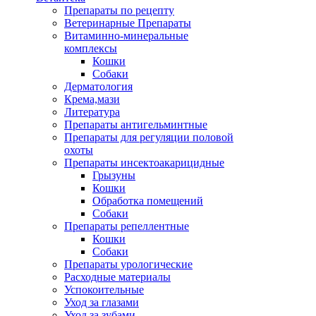
Препараты по рецепту
Ветеринарные Препараты
Витаминно-минеральные
комплексы
Кошки
Собаки
Дерматология
Крема,мази
Литература
Препараты антигельминтные
Препараты для регуляции половой
охоты
Препараты инсектоакарицидные
Грызуны
Кошки
Обработка помещений
Собаки
Препараты репеллентные
Кошки
Собаки
Препараты урологические
Расходные материалы
Успокоительные
Уход за глазами
Уход за зубами