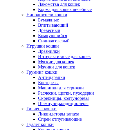
Лакомства для кошек
Корма для кошек лечебные
Наполнители кошки
Бумажные
Впитывающий
Древесный
Комкующийся
Силикагелевый
Игрушки кошки
Дразнилки
Интерактивные для кошек
Мягкие для кошек
Мячики для кошек
Груминг кошки
Антицарапки
Когтерезы
Машинки для стрижки
Расчески, щетки, пуходерки
Скребницы, колтунорезы
Шампуни,кондиционеры
Гигиена кошки
Ликвидаторы запаха
Спреи отпугивающие
Туалет кошки
Коврики кошки