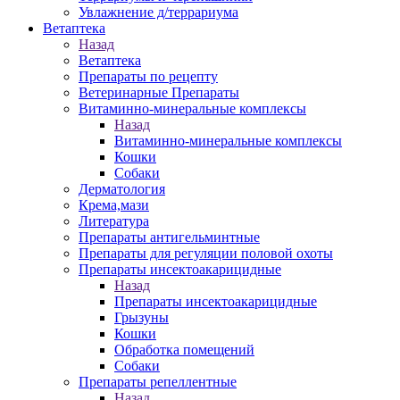
Увлажнение д/террариума
Ветаптека
Назад
Ветаптека
Препараты по рецепту
Ветеринарные Препараты
Витаминно-минеральные комплексы
Назад
Витаминно-минеральные комплексы
Кошки
Собаки
Дерматология
Крема,мази
Литература
Препараты антигельминтные
Препараты для регуляции половой охоты
Препараты инсектоакарицидные
Назад
Препараты инсектоакарицидные
Грызуны
Кошки
Обработка помещений
Собаки
Препараты репеллентные
Назад