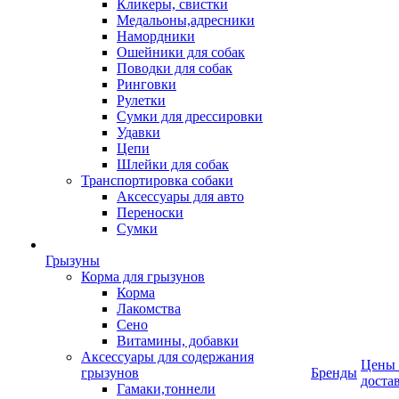
Кликеры, свистки
Медальоны,адресники
Намордники
Ошейники для собак
Поводки для собак
Ринговки
Рулетки
Сумки для дрессировки
Удавки
Цепи
Шлейки для собак
Транспортировка собаки
Аксессуары для авто
Переноски
Сумки
Грызуны
Корма для грызунов
Корма
Лакомства
Сено
Витамины, добавки
Аксессуары для содержания
Цены
грызунов
Бренды
доста
Гамаки,тоннели