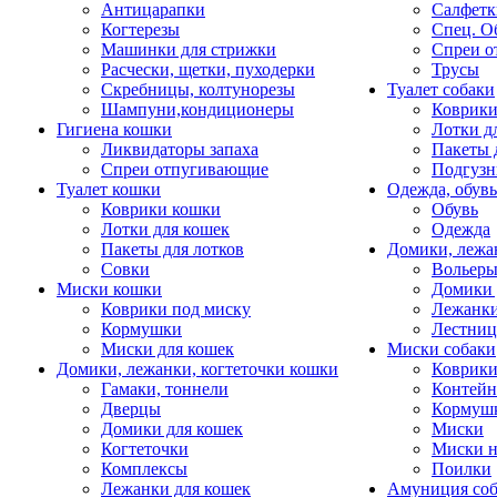
Антицарапки
Салфетк
Когтерезы
Спец. О
Машинки для стрижки
Спреи о
Расчески, щетки, пуходерки
Трусы
Скребницы, колтунорезы
Туалет собаки
Шампуни,кондиционеры
Коврик
Гигиена кошки
Лотки д
Ликвидаторы запаха
Пакеты 
Спреи отпугивающие
Подгузн
Туалет кошки
Одежда, обувь
Коврики кошки
Обувь
Лотки для кошек
Одежда
Пакеты для лотков
Домики, лежа
Совки
Вольеры
Миски кошки
Домики 
Коврики под миску
Лежанки
Кормушки
Лестни
Миски для кошек
Миски собаки
Домики, лежанки, когтеточки кошки
Коврики
Гамаки, тоннели
Контей
Дверцы
Кормуш
Домики для кошек
Миски
Когтеточки
Миски н
Комплексы
Поилки
Лежанки для кошек
Амуниция со