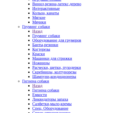
Винил,резина,латекс,дерево
Интерактивные
Кольца, канаты
Мягкие
Мячики
Груминг собаки
Назад
Груминг собаки
Оборудование для грумеров
Банты,резинки
Когтерезы
Краски
Машинки для стрижки
Ножницы
Расчески, щетки, пуходерки
Скребницы, колтунорезы
Шампуни,кондиционеры
Гигиена собаки
Назад
Гигиена собаки
Емкости
Ликвидаторы запаха
Салфетки,мыло,кремы
Спец. Оборудование
Спреи отпугивающие