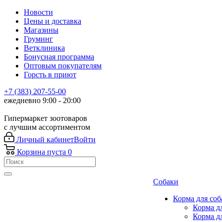
Новости
Цены и доставка
Магазины
Груминг
Ветклиника
Бонусная программа
Оптовым покупателям
Горсть в приют
+7 (383) 207-55-00
ежедневно 9:00 - 20:00
Гипермаркет зоотоваров
с лучшим ассортиментом
Личный кабинет
Войти
Корзина
пуста
0
Собаки
Корма для соб
Корма д
Корма д