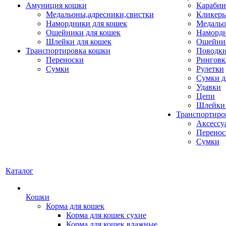
Амуниция кошки
Карабин
Медальоны,адресники,свистки
Кликеры
Намордники для кошек
Медальо
Ошейники для кошек
Наморд
Шлейки для кошек
Ошейник
Транспортировка кошки
Поводки
Переноски
Ринговк
Сумки
Рулетки
Сумки д
Удавки
Цепи
Шлейки 
Транспортиро
Аксессу
Перенос
Сумки
Каталог
Кошки
Корма для кошек
Корма для кошек сухие
Корма для кошек влажные