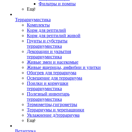
Фильтры и помпы
Ещё
Террариумистика
Комплекты
Корм для рептилий
Корм для рептилий живой
Грунты и субстраты
террариумистика
Декорации и укрытия
террариумистика
Живые змеи и насекомые
Живые ящерицы, амфибии и улитки
Обогрев для террариума
Освещение для террариума
Поилки и кормушки
террариумистика
Полезный инвентарь
террариумистика
Термометры,гигрометры
Террариумы и черепашники
Увлажнение д/террариума
Ещё
Ветаптека