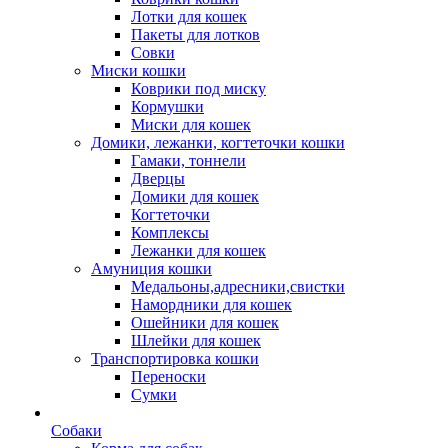
Лотки для кошек
Пакеты для лотков
Совки
Миски кошки
Коврики под миску
Кормушки
Миски для кошек
Домики, лежанки, когтеточки кошки
Гамаки, тоннели
Дверцы
Домики для кошек
Когтеточки
Комплексы
Лежанки для кошек
Амуниция кошки
Медальоны,адресники,свистки
Намордники для кошек
Ошейники для кошек
Шлейки для кошек
Транспортировка кошки
Переноски
Сумки
Собаки