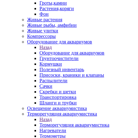
Гроты,камни
Растения,коряги
Фон
Живые растения
Живые рыбы, амфибии
Живые улитки
Компрессоры
Оборудование для аквариумов
Назад
Оборудование для аквариумов
Грунтоочистители
Кормушки
Полезный инвентарь
Присоски, краники и клапаны
Распылители
Сачки
Скребки и щетки
Транспортировка
Шланги и трубки
Освещение аквариумистика
Терморегуляция аквариумистика
Назад
Терморегуляция аквариумистика
Нагреватели
Термометры