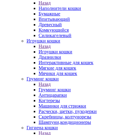
Назад
Наполнители кошки
Бумажные
Впитывающий
Древесный
Комкующийся
Силикагелевый
Игрушки кошки
Назад
Игрушки кошки
Дразнилки
Интерактивные для кошек
Мягкие для кошек
Мячики для кошек
Груминг кошки
Назад
Груминг кошки
Антицарапки
Когтерезы
Машинки для стрижки
Расчески, щетки, пуходерки
Скребницы, колтунорезы
Шампуни,кондиционеры
Гигиена кошки
Назад