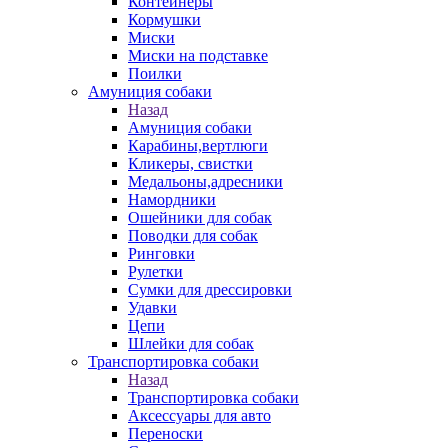
Контейнеры
Кормушки
Миски
Миски на подставке
Поилки
Амуниция собаки
Назад
Амуниция собаки
Карабины,вертлюги
Кликеры, свистки
Медальоны,адресники
Намордники
Ошейники для собак
Поводки для собак
Ринговки
Рулетки
Сумки для дрессировки
Удавки
Цепи
Шлейки для собак
Транспортировка собаки
Назад
Транспортировка собаки
Аксессуары для авто
Переноски