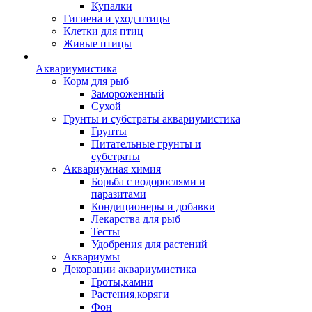
Купалки
Гигиена и уход птицы
Клетки для птиц
Живые птицы
Аквариумистика
Корм для рыб
Замороженный
Сухой
Грунты и субстраты аквариумистика
Грунты
Питательные грунты и
субстраты
Аквариумная химия
Борьба с водорослями и
паразитами
Кондиционеры и добавки
Лекарства для рыб
Тесты
Удобрения для растений
Аквариумы
Декорации аквариумистика
Гроты,камни
Растения,коряги
Фон