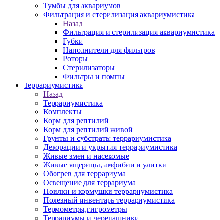
Тумбы для аквариумов
Фильтрация и стерилизация аквариумистика
Назад
Фильтрация и стерилизация аквариумистика
Губки
Наполнители для фильтров
Роторы
Стерилизаторы
Фильтры и помпы
Террариумистика
Назад
Террариумистика
Комплекты
Корм для рептилий
Корм для рептилий живой
Грунты и субстраты террариумистика
Декорации и укрытия террариумистика
Живые змеи и насекомые
Живые ящерицы, амфибии и улитки
Обогрев для террариума
Освещение для террариума
Поилки и кормушки террариумистика
Полезный инвентарь террариумистика
Термометры,гигрометры
Террариумы и черепашники