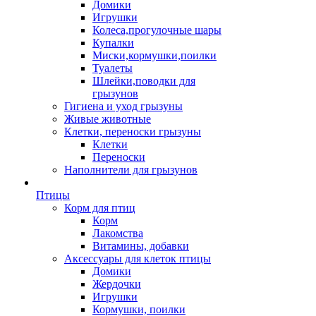
Домики
Игрушки
Колеса,прогулочные шары
Купалки
Миски,кормушки,поилки
Туалеты
Шлейки,поводки для
грызунов
Гигиена и уход грызуны
Живые животные
Клетки, переноски грызуны
Клетки
Переноски
Наполнители для грызунов
Птицы
Корм для птиц
Корм
Лакомства
Витамины, добавки
Аксессуары для клеток птицы
Домики
Жердочки
Игрушки
Кормушки, поилки