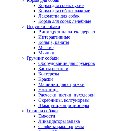
Корма для собак
Корма для собак сухие
Корма для собак влажные
Лакомства для собак
Корма для собак лечебные
Игрушки собаки
Винил,резина,латекс,дерево
Интерактивные
Кольца, канаты
Мягкие
Мячики
Груминг собаки
Оборудование для грумеров
Банты,резинки
Когтерезы
Краски
Машинки для стрижки
Ножницы
Расчески, щетки, пуходерки
Скребницы, колтунорезы
Шампуни,кондиционеры
Гигиена собаки
Емкости
Ликвидаторы запаха
Салфетки,мыло,кремы