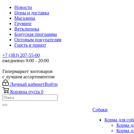
Новости
Цены и доставка
Магазины
Груминг
Ветклиника
Бонусная программа
Оптовым покупателям
Горсть в приют
+7 (383) 207-55-00
ежедневно 9:00 - 20:00
Гипермаркет зоотоваров
с лучшим ассортиментом
Личный кабинет
Войти
Корзина
пуста
0
Собаки
Корма для соб
Корма д
Корма д