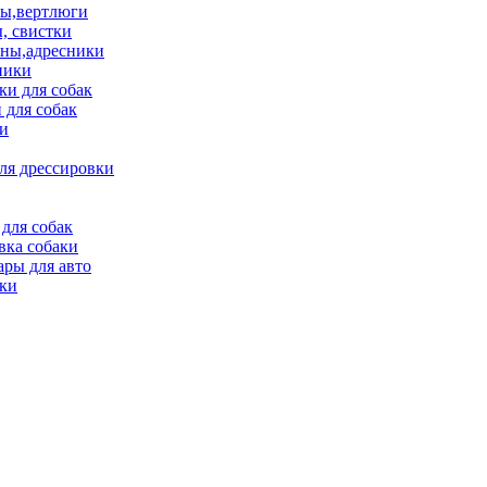
ы,вертлюги
, свистки
ны,адресники
ники
и для собак
 для собак
и
ля дрессировки
для собак
вка собаки
ары для авто
ки