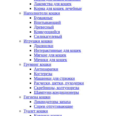
Лакомства для кошек
Корма для кошек лечебные
Наполнители кошки
Бумажные
Впитывающий
Древесный
Комкующийся
Силикагелевый
Игрушки кошки
Дразнилки
Интерактивные для кошек
Мягкие для кошек
Мячики для кошек
Груминг кошки
Антицарапки
Когтерезы
Машинки для стрижки
Расчески, щетки, пуходерки
Скребницы, колтунорезы
Шампуни,кондиционеры
Гигиена кошки
Ликвидаторы запаха
Спреи отпугивающие
Туалет кошки
Коврики кошки