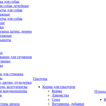
ва для собак
ля собак лечебные
еты для собак
ажные
еты для собак
хие
ки
езина,латекс,дерево
тивные
 канаты
ки
вание для грумеров
езинки
зы
 для стрижки
цы
Грызуны
и, щетки, пуходерки
цы, колтунорезы
Корма для грызунов
и,кондиционеры
Корма
Птицы
ки
Лакомства
Сено
К
торы запаха
Витамины, добавки