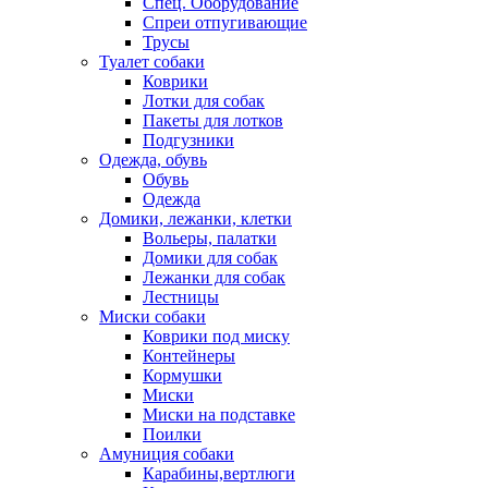
Спец. Оборудование
Спреи отпугивающие
Трусы
Туалет собаки
Коврики
Лотки для собак
Пакеты для лотков
Подгузники
Одежда, обувь
Обувь
Одежда
Домики, лежанки, клетки
Вольеры, палатки
Домики для собак
Лежанки для собак
Лестницы
Миски собаки
Коврики под миску
Контейнеры
Кормушки
Миски
Миски на подставке
Поилки
Амуниция собаки
Карабины,вертлюги