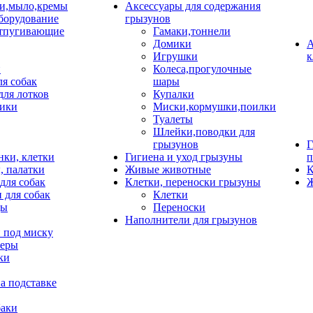
и,мыло,кремы
Аксессуары для содержания
борудование
грызунов
тпугивающие
Гамаки,тоннели
Домики
А
Игрушки
к
и
Колеса,прогулочные
ля собак
шары
для лотков
Купалки
ики
Миски,кормушки,поилки
Туалеты
Шлейки,поводки для
грызунов
Г
нки, клетки
Гигиена и уход грызуны
п
, палатки
Живые животные
К
для собак
Клетки, переноски грызуны
Ж
 для собак
Клетки
цы
Переноски
Наполнители для грызунов
 под миску
неры
ки
а подставке
баки