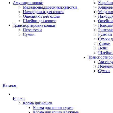
Амуниция кошки
Карабин
Медальоны,адресники,свистки
Кликеры
Намордники для кошек
Медальо
Ошейники для кошек
Наморд
Шлейки для кошек
Ошейник
Транспортировка кошки
Поводки
Переноски
Ринговк
Сумки
Рулетки
Сумки д
Удавки
Цепи
Шлейки 
Транспортиро
Аксессу
Перенос
Сумки
Каталог
Кошки
Корма для кошек
Корма для кошек сухие
Корма для кошек влажные