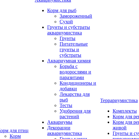
Корм для рыб
Замороженный
Сухой
Грунты и субстраты
аквариумистика
Грунты
Питательные
грунты и
субстраты
Аквариумная химия
Борьба с
водорослями и
паразитами
Кондиционеры и
добавки
Лекарства для
рыб
Террариумистика
Тесты
Удобрения для
Комплекты
растений
Корм для р
Аквариумы
Корм для р
Декорации
живой
орм для птиц
аквариумистика
Грунты и су
Корм
Гроты,камни
террариуми