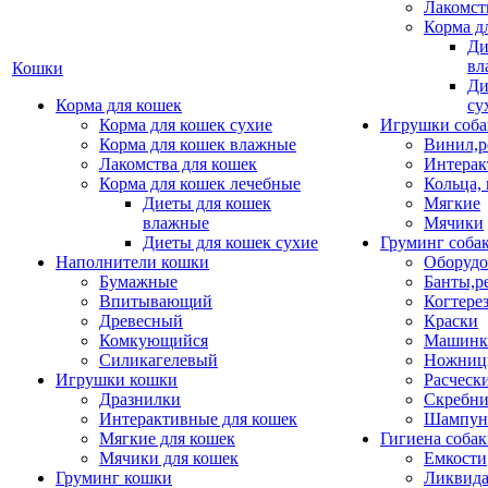
Лакомст
Корма д
Ди
вл
Кошки
Ди
Корма для кошек
су
Корма для кошек сухие
Игрушки соба
Корма для кошек влажные
Винил,р
Лакомства для кошек
Интерак
Корма для кошек лечебные
Кольца,
Диеты для кошек
Мягкие
влажные
Мячики
Диеты для кошек сухие
Груминг соба
Наполнители кошки
Оборудо
Бумажные
Банты,р
Впитывающий
Когтере
Древесный
Краски
Комкующийся
Машинки
Силикагелевый
Ножни
Игрушки кошки
Расческ
Дразнилки
Скребни
Интерактивные для кошек
Шампун
Мягкие для кошек
Гигиена соба
Мячики для кошек
Емкости
Груминг кошки
Ликвида