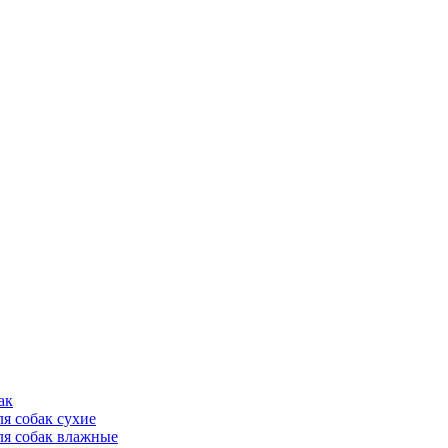
ак
ля собак сухие
ля собак влажные