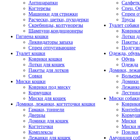
Антицарапки
Салфетк
Когтерезы
Спец. О
Машинки для стрижки
Спреи о
Расчески, щетки, пуходерки
Трусы
Скребницы, колтунорезы
Туалет собаки
Шампуни,кондиционеры
Коврик
Гигиена кошки
Лотки д
Ликвидаторы запаха
Пакеты 
Спреи отпугивающие
Подгузн
Туалет кошки
Одежда, обувь
Коврики кошки
Обувь
Лотки для кошек
Одежда
Пакеты для лотков
Домики, лежа
Совки
Вольеры
Миски кошки
Домики 
Коврики под миску
Лежанки
Кормушки
Лестни
Миски для кошек
Миски собаки
Домики, лежанки, когтеточки кошки
Коврики
Гамаки, тоннели
Контей
Дверцы
Кормуш
Домики для кошек
Миски
Когтеточки
Миски н
Комплексы
Поилки
Лежанки для кошек
Амуниция со