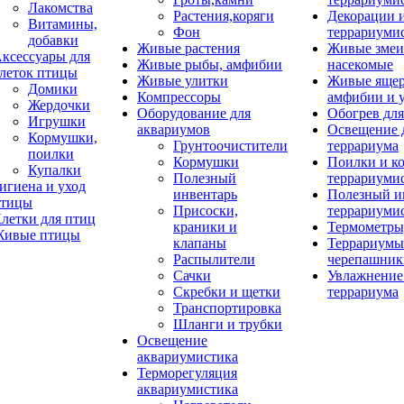
Лакомства
Растения,коряги
Декорации 
Витамины,
Фон
террариуми
добавки
Живые растения
Живые змеи
ксессуары для
Живые рыбы, амфибии
насекомые
леток птицы
Живые улитки
Живые яще
Домики
Компрессоры
амфибии и 
Жердочки
Оборудование для
Обогрев для
Игрушки
аквариумов
Освещение 
Кормушки,
Грунтоочистители
террариума
поилки
Кормушки
Поилки и к
Купалки
Полезный
террариуми
игиена и уход
инвентарь
Полезный и
тицы
Присоски,
террариуми
летки для птиц
краники и
Термометры
ивые птицы
клапаны
Террариумы
Распылители
черепашник
Сачки
Увлажнение 
Скребки и щетки
террариума
Транспортировка
Шланги и трубки
Освещение
аквариумистика
Терморегуляция
аквариумистика