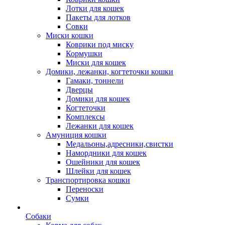
Лотки для кошек
Пакеты для лотков
Совки
Миски кошки
Коврики под миску
Кормушки
Миски для кошек
Домики, лежанки, когтеточки кошки
Гамаки, тоннели
Дверцы
Домики для кошек
Когтеточки
Комплексы
Лежанки для кошек
Амуниция кошки
Медальоны,адресники,свистки
Намордники для кошек
Ошейники для кошек
Шлейки для кошек
Транспортировка кошки
Переноски
Сумки
Собаки