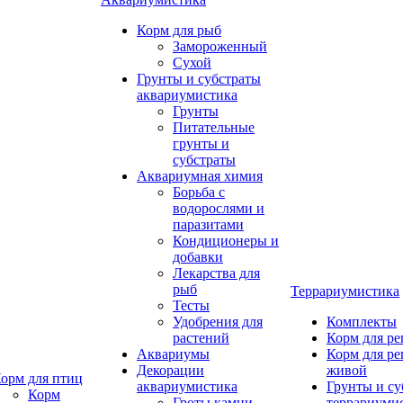
Корм для рыб
Замороженный
Сухой
Грунты и субстраты
аквариумистика
Грунты
Питательные
грунты и
субстраты
Аквариумная химия
Борьба с
водорослями и
паразитами
Кондиционеры и
добавки
Лекарства для
рыб
Террариумистика
Тесты
Удобрения для
Комплекты
растений
Корм для р
Аквариумы
Корм для р
Декорации
живой
орм для птиц
аквариумистика
Грунты и су
Корм
Гроты,камни
террариуми