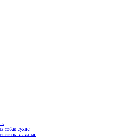
ак
ля собак сухие
ля собак влажные