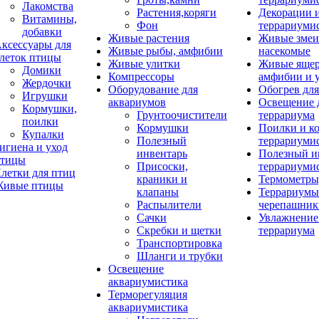
Лакомства
Растения,коряги
Декорации 
Витамины,
Фон
террариуми
добавки
Живые растения
Живые змеи
ксессуары для
Живые рыбы, амфибии
насекомые
леток птицы
Живые улитки
Живые яще
Домики
Компрессоры
амфибии и 
Жердочки
Оборудование для
Обогрев для
Игрушки
аквариумов
Освещение 
Кормушки,
Грунтоочистители
террариума
поилки
Кормушки
Поилки и к
Купалки
Полезный
террариуми
игиена и уход
инвентарь
Полезный и
тицы
Присоски,
террариуми
летки для птиц
краники и
Термометры
ивые птицы
клапаны
Террариумы
Распылители
черепашник
Сачки
Увлажнение 
Скребки и щетки
террариума
Транспортировка
Шланги и трубки
Освещение
аквариумистика
Терморегуляция
аквариумистика