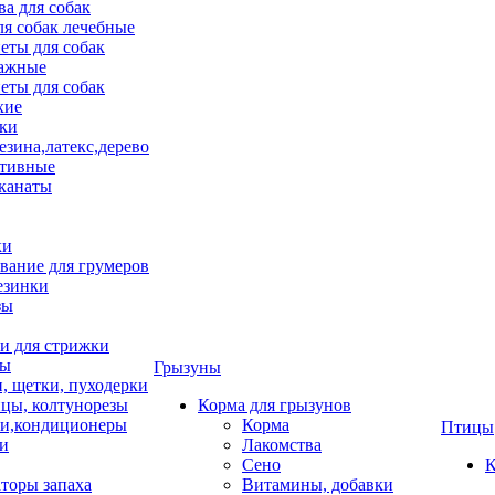
ва для собак
ля собак лечебные
еты для собак
ажные
еты для собак
хие
ки
езина,латекс,дерево
тивные
 канаты
ки
вание для грумеров
езинки
зы
 для стрижки
цы
Грызуны
и, щетки, пуходерки
цы, колтунорезы
Корма для грызунов
и,кондиционеры
Корма
Птицы
ки
Лакомства
Сено
К
торы запаха
Витамины, добавки