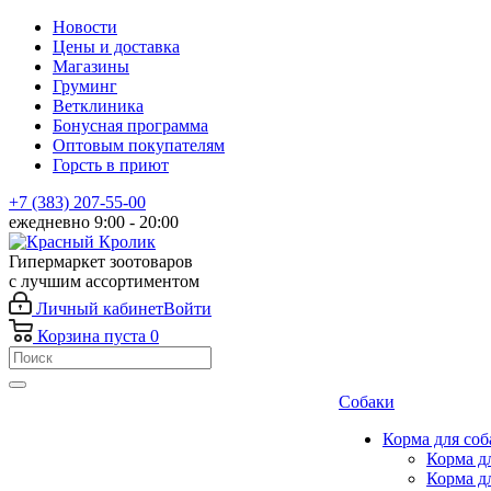
Новости
Цены и доставка
Магазины
Груминг
Ветклиника
Бонусная программа
Оптовым покупателям
Горсть в приют
+7 (383) 207-55-00
ежедневно 9:00 - 20:00
Гипермаркет зоотоваров
с лучшим ассортиментом
Личный кабинет
Войти
Корзина
пуста
0
Собаки
Корма для соб
Корма д
Корма д