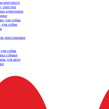
ы,вертлюги
, свистки
ны,адресники
ники
и для собак
 для собак
и
ля дрессировки
для собак
вка собаки
ары для авто
ки