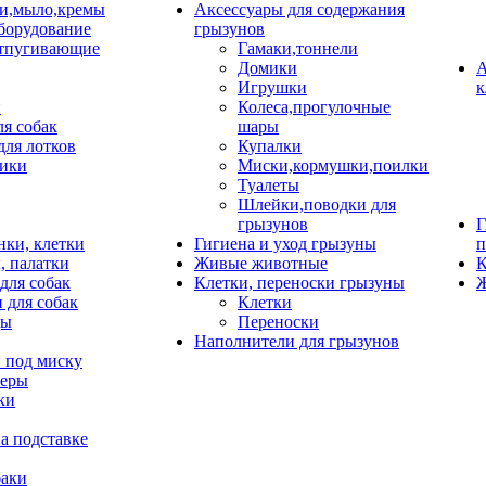
и,мыло,кремы
Аксессуары для содержания
борудование
грызунов
тпугивающие
Гамаки,тоннели
Домики
А
Игрушки
к
и
Колеса,прогулочные
ля собак
шары
для лотков
Купалки
ики
Миски,кормушки,поилки
Туалеты
Шлейки,поводки для
грызунов
Г
нки, клетки
Гигиена и уход грызуны
п
, палатки
Живые животные
К
для собак
Клетки, переноски грызуны
Ж
 для собак
Клетки
цы
Переноски
Наполнители для грызунов
 под миску
неры
ки
а подставке
баки