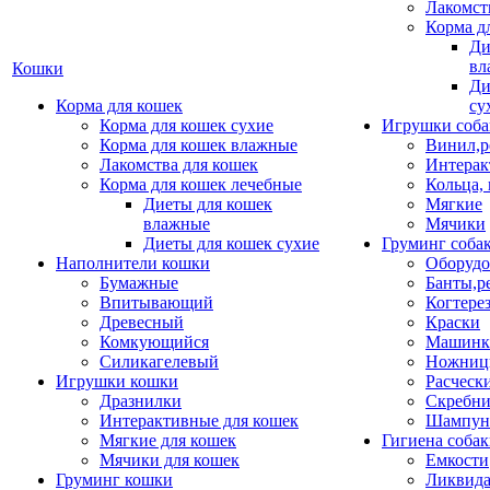
Лакомст
Корма д
Ди
вл
Кошки
Ди
Корма для кошек
су
Корма для кошек сухие
Игрушки соба
Корма для кошек влажные
Винил,р
Лакомства для кошек
Интерак
Корма для кошек лечебные
Кольца,
Диеты для кошек
Мягкие
влажные
Мячики
Диеты для кошек сухие
Груминг соба
Наполнители кошки
Оборудо
Бумажные
Банты,р
Впитывающий
Когтере
Древесный
Краски
Комкующийся
Машинки
Силикагелевый
Ножни
Игрушки кошки
Расческ
Дразнилки
Скребни
Интерактивные для кошек
Шампун
Мягкие для кошек
Гигиена соба
Мячики для кошек
Емкости
Груминг кошки
Ликвида