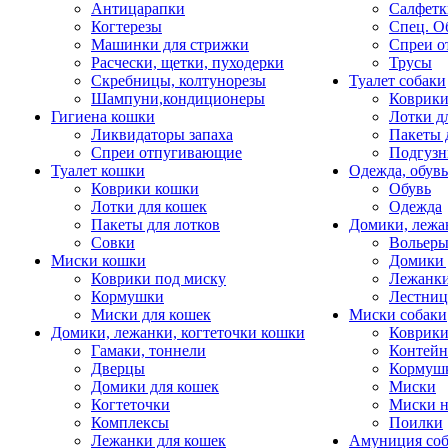
Антицарапки
Салфетк
Когтерезы
Спец. О
Машинки для стрижки
Спреи о
Расчески, щетки, пуходерки
Трусы
Скребницы, колтунорезы
Туалет собаки
Шампуни,кондиционеры
Коврик
Гигиена кошки
Лотки д
Ликвидаторы запаха
Пакеты 
Спреи отпугивающие
Подгузн
Туалет кошки
Одежда, обувь
Коврики кошки
Обувь
Лотки для кошек
Одежда
Пакеты для лотков
Домики, лежа
Совки
Вольеры
Миски кошки
Домики 
Коврики под миску
Лежанки
Кормушки
Лестни
Миски для кошек
Миски собаки
Домики, лежанки, когтеточки кошки
Коврики
Гамаки, тоннели
Контей
Дверцы
Кормуш
Домики для кошек
Миски
Когтеточки
Миски н
Комплексы
Поилки
Лежанки для кошек
Амуниция со