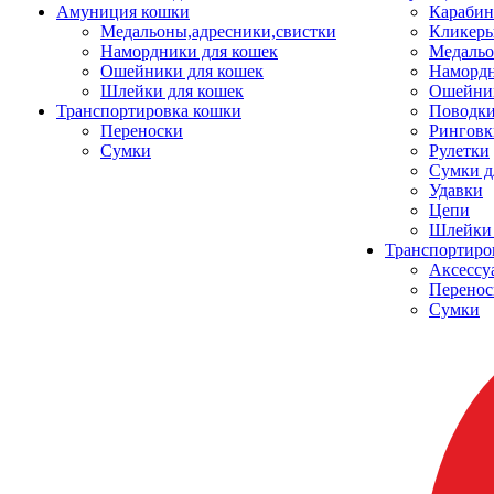
Амуниция кошки
Карабин
Медальоны,адресники,свистки
Кликеры
Намордники для кошек
Медальо
Ошейники для кошек
Наморд
Шлейки для кошек
Ошейник
Транспортировка кошки
Поводки
Переноски
Ринговк
Сумки
Рулетки
Сумки д
Удавки
Цепи
Шлейки 
Транспортиро
Аксессу
Перенос
Сумки