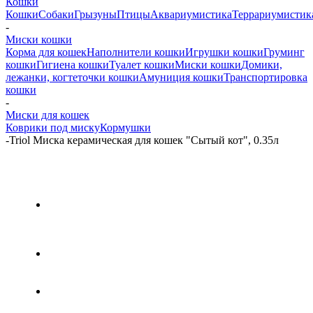
Кошки
Кошки
Собаки
Грызуны
Птицы
Аквариумистика
Террариумистик
-
Миски кошки
Корма для кошек
Наполнители кошки
Игрушки кошки
Груминг
кошки
Гигиена кошки
Туалет кошки
Миски кошки
Домики,
лежанки, когтеточки кошки
Амуниция кошки
Транспортировка
кошки
-
Миски для кошек
Коврики под миску
Кормушки
-
Triol Миска керамическая для кошек "Сытый кот", 0.35л