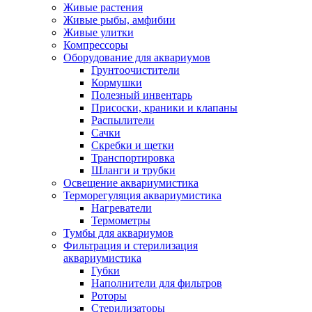
Живые растения
Живые рыбы, амфибии
Живые улитки
Компрессоры
Оборудование для аквариумов
Грунтоочистители
Кормушки
Полезный инвентарь
Присоски, краники и клапаны
Распылители
Сачки
Скребки и щетки
Транспортировка
Шланги и трубки
Освещение аквариумистика
Терморегуляция аквариумистика
Нагреватели
Термометры
Тумбы для аквариумов
Фильтрация и стерилизация
аквариумистика
Губки
Наполнители для фильтров
Роторы
Стерилизаторы