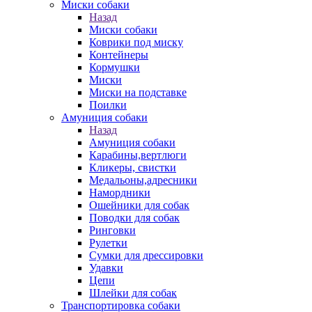
Миски собаки
Назад
Миски собаки
Коврики под миску
Контейнеры
Кормушки
Миски
Миски на подставке
Поилки
Амуниция собаки
Назад
Амуниция собаки
Карабины,вертлюги
Кликеры, свистки
Медальоны,адресники
Намордники
Ошейники для собак
Поводки для собак
Ринговки
Рулетки
Сумки для дрессировки
Удавки
Цепи
Шлейки для собак
Транспортировка собаки