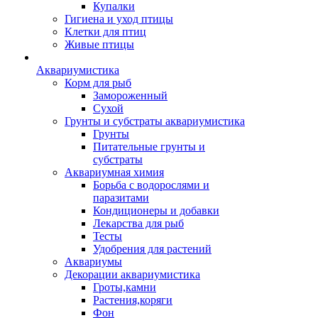
Купалки
Гигиена и уход птицы
Клетки для птиц
Живые птицы
Аквариумистика
Корм для рыб
Замороженный
Сухой
Грунты и субстраты аквариумистика
Грунты
Питательные грунты и
субстраты
Аквариумная химия
Борьба с водорослями и
паразитами
Кондиционеры и добавки
Лекарства для рыб
Тесты
Удобрения для растений
Аквариумы
Декорации аквариумистика
Гроты,камни
Растения,коряги
Фон