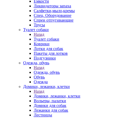
Емкости
Ликвидаторы запаха
Салфетки,мыло,кремы
Спец. Оборудование
Спреи отпугивающие
Трусы
Туалет собаки
Назад
Туалет собаки
Коврики
Лотки для собак
Пакеты для лотков
Подгузники
Одежда, обувь
Назад
Одежда, обувь
Обувь
Одежда
Домики, лежанки, клетки
Назад
Домики, лежанки, клетки
Вольеры, палатки
Домики для собак
Лежанки для собак
Лестницы