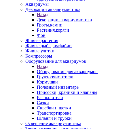
Аквариумы
Декорации аквариумистика
Назад
Декорации аквариумистика
Гроты,камни
Растения,коряги
Фон
Живые растения
Живые рыбы, амфибии
Живые улитки
Компрессоры
Оборудование для аквариумов
Назад
Оборудование для аквариумов
Грунтоочистители
Кормушки
Полезный инвентарь
Присоски, краники и клапаны
Распылители
Сачки
Скребки и щетки
Транспортировка
Шланги и трубки
Освещение аквариумистика
Терморегуляция аквариумистика