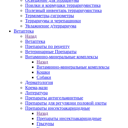
Освещение для террариума
Поилки и кормушки террариумистика
Полезный инвентарь террариумистика
Термометры,гигрометры
Террариумы и черепашники
Увлажнение д/террариума
Ветаптека
Назад
Ветаптека
Препараты по рецепту
Ветеринарные Препараты
Витаминно-минеральные комплексы
Назад
Витаминно-минеральные комплексы
Кошки
Собаки
Дерматология
Крема,мази
Литература
Препараты антигельминтные
Препараты для регуляции половой охоты
Препараты инсектоакарицидные
Назад
Препараты инсектоакарицидные
Грызуны