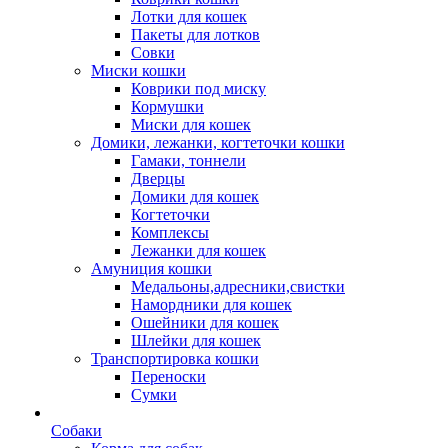
Лотки для кошек
Пакеты для лотков
Совки
Миски кошки
Коврики под миску
Кормушки
Миски для кошек
Домики, лежанки, когтеточки кошки
Гамаки, тоннели
Дверцы
Домики для кошек
Когтеточки
Комплексы
Лежанки для кошек
Амуниция кошки
Медальоны,адресники,свистки
Намордники для кошек
Ошейники для кошек
Шлейки для кошек
Транспортировка кошки
Переноски
Сумки
Собаки