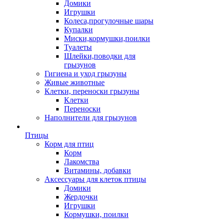
Домики
Игрушки
Колеса,прогулочные шары
Купалки
Миски,кормушки,поилки
Туалеты
Шлейки,поводки для
грызунов
Гигиена и уход грызуны
Живые животные
Клетки, переноски грызуны
Клетки
Переноски
Наполнители для грызунов
Птицы
Корм для птиц
Корм
Лакомства
Витамины, добавки
Аксессуары для клеток птицы
Домики
Жердочки
Игрушки
Кормушки, поилки