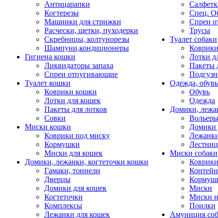
Антицарапки
Салфетк
Когтерезы
Спец. О
Машинки для стрижки
Спреи о
Расчески, щетки, пуходерки
Трусы
Скребницы, колтунорезы
Туалет собаки
Шампуни,кондиционеры
Коврик
Гигиена кошки
Лотки д
Ликвидаторы запаха
Пакеты 
Спреи отпугивающие
Подгузн
Туалет кошки
Одежда, обувь
Коврики кошки
Обувь
Лотки для кошек
Одежда
Пакеты для лотков
Домики, лежа
Совки
Вольеры
Миски кошки
Домики 
Коврики под миску
Лежанки
Кормушки
Лестни
Миски для кошек
Миски собаки
Домики, лежанки, когтеточки кошки
Коврики
Гамаки, тоннели
Контей
Дверцы
Кормуш
Домики для кошек
Миски
Когтеточки
Миски н
Комплексы
Поилки
Лежанки для кошек
Амуниция со