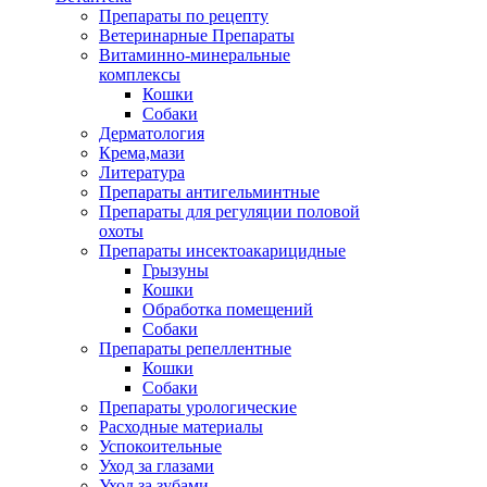
Препараты по рецепту
Ветеринарные Препараты
Витаминно-минеральные
комплексы
Кошки
Собаки
Дерматология
Крема,мази
Литература
Препараты антигельминтные
Препараты для регуляции половой
охоты
Препараты инсектоакарицидные
Грызуны
Кошки
Обработка помещений
Собаки
Препараты репеллентные
Кошки
Собаки
Препараты урологические
Расходные материалы
Успокоительные
Уход за глазами
Уход за зубами