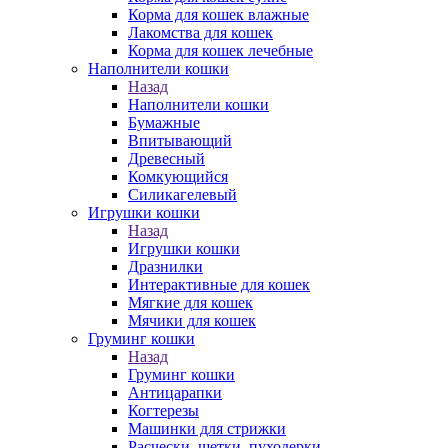
Корма для кошек влажные
Лакомства для кошек
Корма для кошек лечебные
Наполнители кошки
Назад
Наполнители кошки
Бумажные
Впитывающий
Древесный
Комкующийся
Силикагелевый
Игрушки кошки
Назад
Игрушки кошки
Дразнилки
Интерактивные для кошек
Мягкие для кошек
Мячики для кошек
Груминг кошки
Назад
Груминг кошки
Антицарапки
Когтерезы
Машинки для стрижки
Расчески, щетки, пуходерки