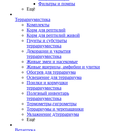
Фильтры и помпы
Ещё
Террариумистика
Комплекты
Корм для рептилий
Корм для рептилий живой
Грунты и субстраты
террариумистика
Декорации и укрытия
террариумистика
Живые змеи и насекомые
Живые ящерицы, амфибии и улитки
Обогрев для террариума
Освещение для террариума
Поилки и кормушки
террариумистика
Полезный инвентарь
террариумистика
Термометры,гигрометры
Террариумы и черепашники
Увлажнение д/террариума
Ещё
Ветаптека