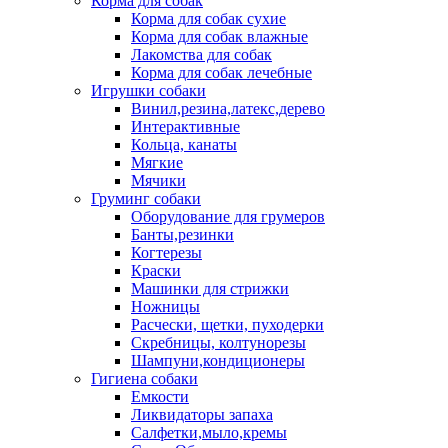
Корма для собак
Корма для собак сухие
Корма для собак влажные
Лакомства для собак
Корма для собак лечебные
Игрушки собаки
Винил,резина,латекс,дерево
Интерактивные
Кольца, канаты
Мягкие
Мячики
Груминг собаки
Оборудование для грумеров
Банты,резинки
Когтерезы
Краски
Машинки для стрижки
Ножницы
Расчески, щетки, пуходерки
Скребницы, колтунорезы
Шампуни,кондиционеры
Гигиена собаки
Емкости
Ликвидаторы запаха
Салфетки,мыло,кремы