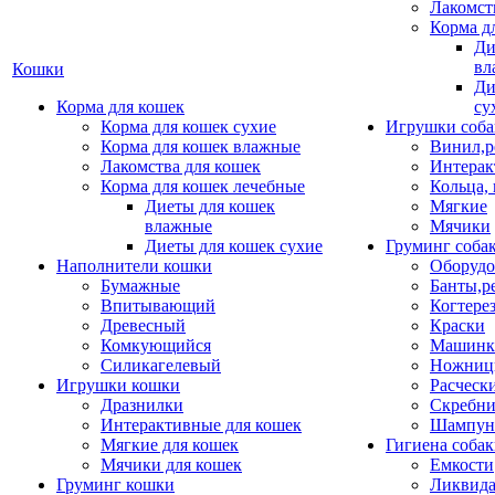
Лакомст
Корма д
Ди
вл
Кошки
Ди
Корма для кошек
су
Корма для кошек сухие
Игрушки соба
Корма для кошек влажные
Винил,р
Лакомства для кошек
Интерак
Корма для кошек лечебные
Кольца,
Диеты для кошек
Мягкие
влажные
Мячики
Диеты для кошек сухие
Груминг соба
Наполнители кошки
Оборудо
Бумажные
Банты,р
Впитывающий
Когтере
Древесный
Краски
Комкующийся
Машинки
Силикагелевый
Ножни
Игрушки кошки
Расческ
Дразнилки
Скребни
Интерактивные для кошек
Шампун
Мягкие для кошек
Гигиена соба
Мячики для кошек
Емкости
Груминг кошки
Ликвида