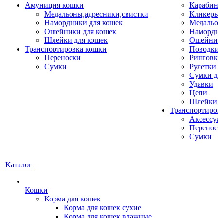
Амуниция кошки
Карабин
Медальоны,адресники,свистки
Кликеры
Намордники для кошек
Медальо
Ошейники для кошек
Наморд
Шлейки для кошек
Ошейник
Транспортировка кошки
Поводки
Переноски
Ринговк
Сумки
Рулетки
Сумки д
Удавки
Цепи
Шлейки 
Транспортиро
Аксессу
Перенос
Сумки
Каталог
Кошки
Корма для кошек
Корма для кошек сухие
Корма для кошек влажные