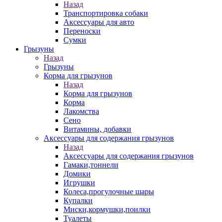
Назад
Транспортировка собаки
Аксессуары для авто
Переноски
Сумки
Грызуны
Назад
Грызуны
Корма для грызунов
Назад
Корма для грызунов
Корма
Лакомства
Сено
Витамины, добавки
Аксессуары для содержания грызунов
Назад
Аксессуары для содержания грызунов
Гамаки,тоннели
Домики
Игрушки
Колеса,прогулочные шары
Купалки
Миски,кормушки,поилки
Туалеты