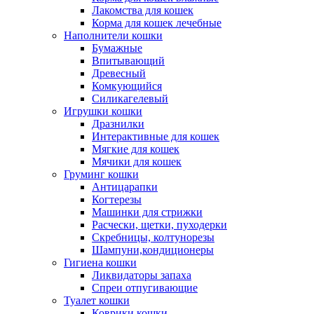
Лакомства для кошек
Корма для кошек лечебные
Наполнители кошки
Бумажные
Впитывающий
Древесный
Комкующийся
Силикагелевый
Игрушки кошки
Дразнилки
Интерактивные для кошек
Мягкие для кошек
Мячики для кошек
Груминг кошки
Антицарапки
Когтерезы
Машинки для стрижки
Расчески, щетки, пуходерки
Скребницы, колтунорезы
Шампуни,кондиционеры
Гигиена кошки
Ликвидаторы запаха
Спреи отпугивающие
Туалет кошки
Коврики кошки