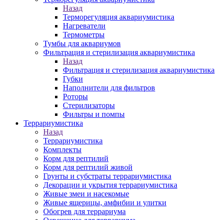
Назад
Терморегуляция аквариумистика
Нагреватели
Термометры
Тумбы для аквариумов
Фильтрация и стерилизация аквариумистика
Назад
Фильтрация и стерилизация аквариумистика
Губки
Наполнители для фильтров
Роторы
Стерилизаторы
Фильтры и помпы
Террариумистика
Назад
Террариумистика
Комплекты
Корм для рептилий
Корм для рептилий живой
Грунты и субстраты террариумистика
Декорации и укрытия террариумистика
Живые змеи и насекомые
Живые ящерицы, амфибии и улитки
Обогрев для террариума