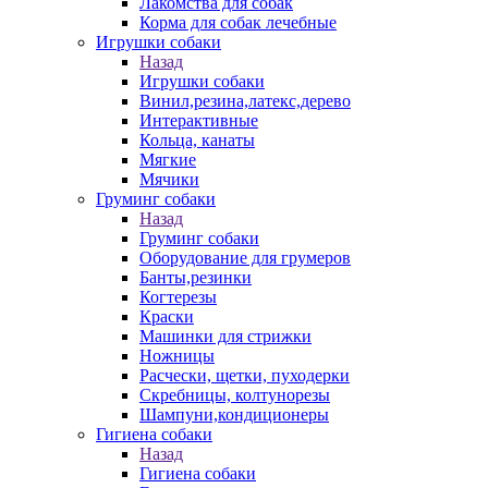
Лакомства для собак
Корма для собак лечебные
Игрушки собаки
Назад
Игрушки собаки
Винил,резина,латекс,дерево
Интерактивные
Кольца, канаты
Мягкие
Мячики
Груминг собаки
Назад
Груминг собаки
Оборудование для грумеров
Банты,резинки
Когтерезы
Краски
Машинки для стрижки
Ножницы
Расчески, щетки, пуходерки
Скребницы, колтунорезы
Шампуни,кондиционеры
Гигиена собаки
Назад
Гигиена собаки