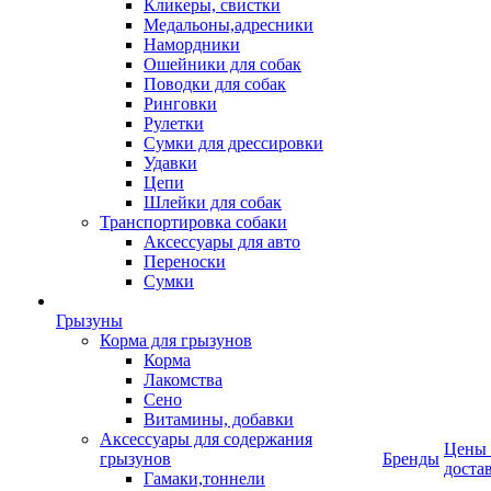
Кликеры, свистки
Медальоны,адресники
Намордники
Ошейники для собак
Поводки для собак
Ринговки
Рулетки
Сумки для дрессировки
Удавки
Цепи
Шлейки для собак
Транспортировка собаки
Аксессуары для авто
Переноски
Сумки
Грызуны
Корма для грызунов
Корма
Лакомства
Сено
Витамины, добавки
Аксессуары для содержания
Цены
грызунов
Бренды
доста
Гамаки,тоннели