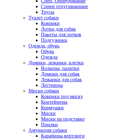
Спец. Оборудование
Спреи отпугивающие
Трусы
Туалет собаки
Коврики
Лотки для собак
Пакеты для лотков
Подгузники
Одежда, обувь
Обувь
Одежда
Домики, лежанки, клетки
Вольеры, палатки
Домики для собак
Лежанки для собак
Лестницы
Миски собаки
Коврики под миску
Контейнеры
Кормушки
Миски
Миски на подставке
Поилки
Амуниция собаки
Карабины,вертлюги