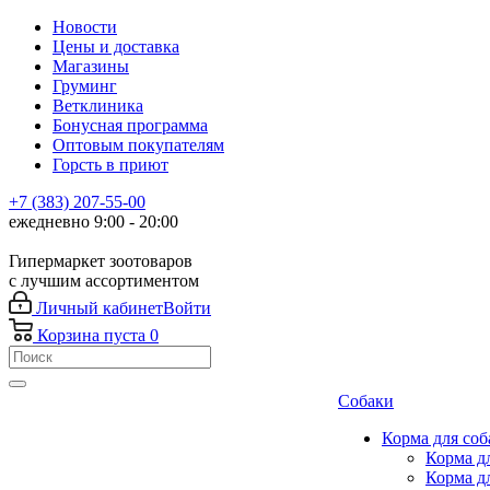
Новости
Цены и доставка
Магазины
Груминг
Ветклиника
Бонусная программа
Оптовым покупателям
Горсть в приют
+7 (383) 207-55-00
ежедневно 9:00 - 20:00
Гипермаркет зоотоваров
с лучшим ассортиментом
Личный кабинет
Войти
Корзина
пуста
0
Собаки
Корма для соб
Корма д
Корма д