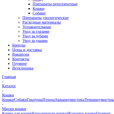
Препараты репеллентные
Кошки
Собаки
Препараты урологические
Расходные материалы
Успокоительные
Уход за глазами
Уход за зубами
Уход за ушами
Бренды
Цены и доставка
Вакансии
Контакты
Груминг
Ветклиника
Главная
-
Каталог
-
Кошки
Кошки
Собаки
Грызуны
Птицы
Аквариумистика
Террариумистик
-
Миски кошки
Корма для кошек
Наполнители кошки
Игрушки кошки
Груминг