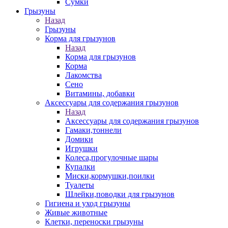
Сумки
Грызуны
Назад
Грызуны
Корма для грызунов
Назад
Корма для грызунов
Корма
Лакомства
Сено
Витамины, добавки
Аксессуары для содержания грызунов
Назад
Аксессуары для содержания грызунов
Гамаки,тоннели
Домики
Игрушки
Колеса,прогулочные шары
Купалки
Миски,кормушки,поилки
Туалеты
Шлейки,поводки для грызунов
Гигиена и уход грызуны
Живые животные
Клетки, переноски грызуны