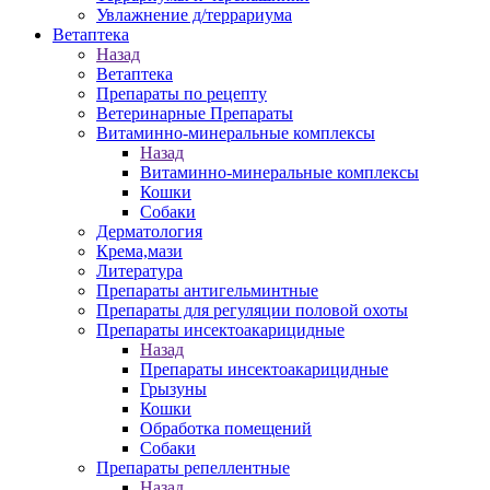
Увлажнение д/террариума
Ветаптека
Назад
Ветаптека
Препараты по рецепту
Ветеринарные Препараты
Витаминно-минеральные комплексы
Назад
Витаминно-минеральные комплексы
Кошки
Собаки
Дерматология
Крема,мази
Литература
Препараты антигельминтные
Препараты для регуляции половой охоты
Препараты инсектоакарицидные
Назад
Препараты инсектоакарицидные
Грызуны
Кошки
Обработка помещений
Собаки
Препараты репеллентные
Назад