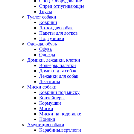
Спец. Оборудование
Спреи отпугивающие
Трусы
Туалет собаки
Коврики
Лотки для собак
Пакеты для лотков
Подгузники
Одежда, обувь
Обувь
Одежда
Домики, лежанки, клетки
Вольеры, палатки
Домики для собак
Лежанки для собак
Лестницы
Миски собаки
Коврики под миску
Контейнеры
Кормушки
Миски
Миски на подставке
Поилки
Амуниция собаки
Карабины,вертлюги