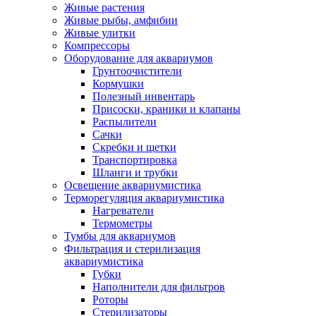
Живые растения
Живые рыбы, амфибии
Живые улитки
Компрессоры
Оборудование для аквариумов
Грунтоочистители
Кормушки
Полезный инвентарь
Присоски, краники и клапаны
Распылители
Сачки
Скребки и щетки
Транспортировка
Шланги и трубки
Освещение аквариумистика
Терморегуляция аквариумистика
Нагреватели
Термометры
Тумбы для аквариумов
Фильтрация и стерилизация
аквариумистика
Губки
Наполнители для фильтров
Роторы
Стерилизаторы