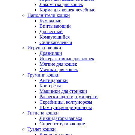
Лакомства для кошек
Корма для кошек лечебные
Наполнители кошки
Бумажные
Впитывающий
Древесный
Комкующийся
Силикагелевый
Игрушки кошки
Дразнилки
Интерактивные для кошек
Мягкие для кошек
Мячики для кошек
Груминг кошки
Антицарапки
Когтерезы
Машинки для стрижки
Расчески, щетки, пуходерки
Скребницы, колтунорезы
Шампуни,кондиционеры
Гигиена кошки
Ликвидаторы запаха
Спреи отпугивающие
Туалет кошки
Коврики кошки