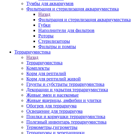
Тумбы для аквариумов
Фильтрация и стерилизация аквариумистика
Назад
Фильтрация и стерилизация аквариумистика
Губки
Наполнители для фильтров
Роторы
Стерилизаторы
Фильтры и помпы
Террариумистика
Назад
Террариумистика
Комплекты
Корм для рептилий
Корм для рептилий живой
Грунты и субстраты террариумистика
Декорации и укрытия террариумистика
Живые змеи и насекомые
Живые ящерицы, амфибии и улитки
Обогрев для террариума
Освещение для террариума
Поилки и кормушки террариумистика
Полезный инвентарь террариумистика
Термометры,гигрометры
Террариумы и черепашники