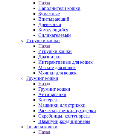
Назад
Наполнители кошки
Бумажные
Впитывающий
Древесный
Комкующийся
Силикагелевый
Игрушки кошки
Назад
Игрушки кошки
Дразнилки
Интерактивные для кошек
Мягкие для кошек
Мячики для кошек
Груминг кошки
Назад
Груминг кошки
Антицарапки
Когтерезы
Машинки для стрижки
Расчески, щетки, пуходерки
Скребницы, колтунорезы
Шампуни,кондиционеры
Гигиена кошки
Назад