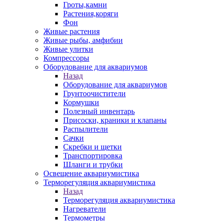
Гроты,камни
Растения,коряги
Фон
Живые растения
Живые рыбы, амфибии
Живые улитки
Компрессоры
Оборудование для аквариумов
Назад
Оборудование для аквариумов
Грунтоочистители
Кормушки
Полезный инвентарь
Присоски, краники и клапаны
Распылители
Сачки
Скребки и щетки
Транспортировка
Шланги и трубки
Освещение аквариумистика
Терморегуляция аквариумистика
Назад
Терморегуляция аквариумистика
Нагреватели
Термометры