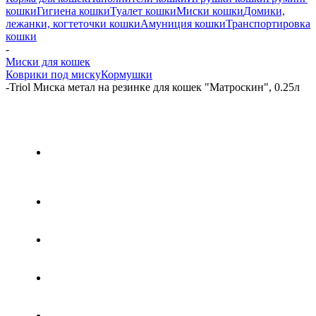
кошки
Гигиена кошки
Туалет кошки
Миски кошки
Домики,
лежанки, когтеточки кошки
Амуниция кошки
Транспортировка
кошки
-
Миски для кошек
Коврики под миску
Кормушки
-
Triol Миска метал на резинке для кошек "Матроскин", 0.25л