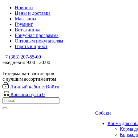
Новости
Цены и доставка
Магазины
Груминг
Ветклиника
Бонусная программа
Оптовым покупателям
Горсть в приют
+7 (383) 207-55-00
ежедневно 9:00 - 20:00
Гипермаркет зоотоваров
с лучшим ассортиментом
Личный кабинет
Войти
Корзина
пуста
0
Собаки
Корма для соб
Корма д
Корма д