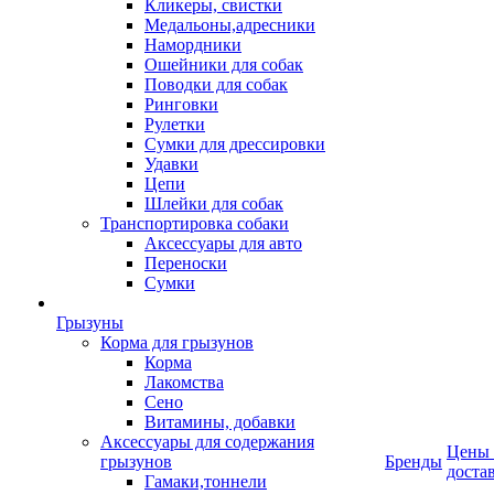
Кликеры, свистки
Медальоны,адресники
Намордники
Ошейники для собак
Поводки для собак
Ринговки
Рулетки
Сумки для дрессировки
Удавки
Цепи
Шлейки для собак
Транспортировка собаки
Аксессуары для авто
Переноски
Сумки
Грызуны
Корма для грызунов
Корма
Лакомства
Сено
Витамины, добавки
Аксессуары для содержания
Цены
грызунов
Бренды
доста
Гамаки,тоннели