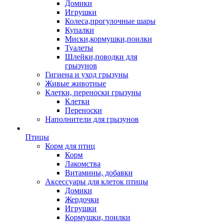
Домики
Игрушки
Колеса,прогулочные шары
Купалки
Миски,кормушки,поилки
Туалеты
Шлейки,поводки для
грызунов
Гигиена и уход грызуны
Живые животные
Клетки, переноски грызуны
Клетки
Переноски
Наполнители для грызунов
Птицы
Корм для птиц
Корм
Лакомства
Витамины, добавки
Аксессуары для клеток птицы
Домики
Жердочки
Игрушки
Кормушки, поилки