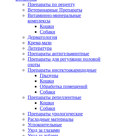
Препараты по рецепту
Ветеринарные Препараты
Витаминно-минеральные
комплексы
Кошки
Собаки
Дерматология
Крема,мази
Литература
Препараты антигельминтные
Препараты для регуляции половой
охоты
Препараты инсектоакарицидные
Грызуны
Кошки
Обработка помещений
Собаки
Препараты репеллентные
Кошки
Собаки
Препараты урологические
Расходные материалы
Успокоительные
Уход за глазами
Уход за зубами