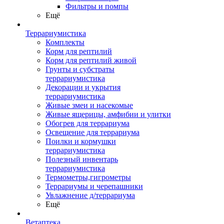
Фильтры и помпы
Ещё
Террариумистика
Комплекты
Корм для рептилий
Корм для рептилий живой
Грунты и субстраты
террариумистика
Декорации и укрытия
террариумистика
Живые змеи и насекомые
Живые ящерицы, амфибии и улитки
Обогрев для террариума
Освещение для террариума
Поилки и кормушки
террариумистика
Полезный инвентарь
террариумистика
Термометры,гигрометры
Террариумы и черепашники
Увлажнение д/террариума
Ещё
Ветаптека