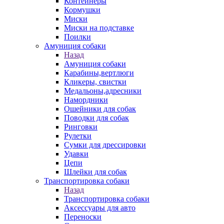
Контейнеры
Кормушки
Миски
Миски на подставке
Поилки
Амуниция собаки
Назад
Амуниция собаки
Карабины,вертлюги
Кликеры, свистки
Медальоны,адресники
Намордники
Ошейники для собак
Поводки для собак
Ринговки
Рулетки
Сумки для дрессировки
Удавки
Цепи
Шлейки для собак
Транспортировка собаки
Назад
Транспортировка собаки
Аксессуары для авто
Переноски