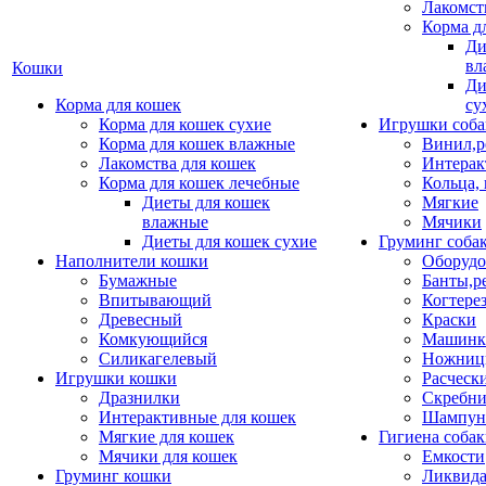
Лакомст
Корма д
Ди
вл
Кошки
Ди
Корма для кошек
су
Корма для кошек сухие
Игрушки соба
Корма для кошек влажные
Винил,р
Лакомства для кошек
Интерак
Корма для кошек лечебные
Кольца,
Диеты для кошек
Мягкие
влажные
Мячики
Диеты для кошек сухие
Груминг соба
Наполнители кошки
Оборудо
Бумажные
Банты,р
Впитывающий
Когтере
Древесный
Краски
Комкующийся
Машинки
Силикагелевый
Ножни
Игрушки кошки
Расческ
Дразнилки
Скребни
Интерактивные для кошек
Шампун
Мягкие для кошек
Гигиена соба
Мячики для кошек
Емкости
Груминг кошки
Ликвида