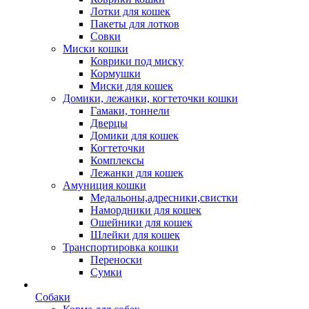
Лотки для кошек
Пакеты для лотков
Совки
Миски кошки
Коврики под миску
Кормушки
Миски для кошек
Домики, лежанки, когтеточки кошки
Гамаки, тоннели
Дверцы
Домики для кошек
Когтеточки
Комплексы
Лежанки для кошек
Амуниция кошки
Медальоны,адресники,свистки
Намордники для кошек
Ошейники для кошек
Шлейки для кошек
Транспортировка кошки
Переноски
Сумки
Собаки