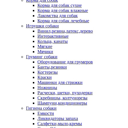
Корма для собак
Корма для собак сухие
Корма для собак влажные
Лакомства для собак
Корма для собак лечебные
Игрушки собаки
Винил,резина,латекс,дерево
Интерактивные
Кольца, канаты
Мягкие
Мячики
Груминг собаки
Оборудование для грумеров
Банты,резинки
Когтерезы
Краски
Машинки для стрижки
Ножницы
Расчески, щетки, пуходерки
Скребницы, колтунорезы
Шампуни,кондиционеры
Гигиена собаки
Емкости
Ликвидаторы запаха
Салфетки,мыло,кремы