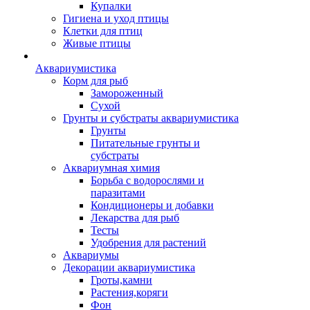
Купалки
Гигиена и уход птицы
Клетки для птиц
Живые птицы
Аквариумистика
Корм для рыб
Замороженный
Сухой
Грунты и субстраты аквариумистика
Грунты
Питательные грунты и
субстраты
Аквариумная химия
Борьба с водорослями и
паразитами
Кондиционеры и добавки
Лекарства для рыб
Тесты
Удобрения для растений
Аквариумы
Декорации аквариумистика
Гроты,камни
Растения,коряги
Фон