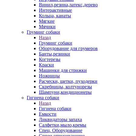
Винил,резина,латекс,дерево
Интерактивные
Кольца, канаты
Мягкие
Мячики
Груминг собаки
Назад
Груминг собаки
Оборудование для грумеров
Банты,резинки
Когтерезы
Краски
Машинки для стрижки
Ножницы
Расчески, щетки, пуходерки
Скребницы, колтунорезы
Шампуни,кондиционеры
Гигиена собаки
Назад
Гигиена собаки
Емкости
Ликвидаторы запаха
Салфетки,мыло,кремы
Спец. Оборудование
Спреи отпугивающие