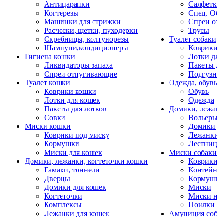
Антицарапки
Салфетк
Когтерезы
Спец. О
Машинки для стрижки
Спреи о
Расчески, щетки, пуходерки
Трусы
Скребницы, колтунорезы
Туалет собаки
Шампуни,кондиционеры
Коврик
Гигиена кошки
Лотки д
Ликвидаторы запаха
Пакеты 
Спреи отпугивающие
Подгузн
Туалет кошки
Одежда, обувь
Коврики кошки
Обувь
Лотки для кошек
Одежда
Пакеты для лотков
Домики, лежа
Совки
Вольеры
Миски кошки
Домики 
Коврики под миску
Лежанки
Кормушки
Лестни
Миски для кошек
Миски собаки
Домики, лежанки, когтеточки кошки
Коврики
Гамаки, тоннели
Контей
Дверцы
Кормуш
Домики для кошек
Миски
Когтеточки
Миски н
Комплексы
Поилки
Лежанки для кошек
Амуниция со