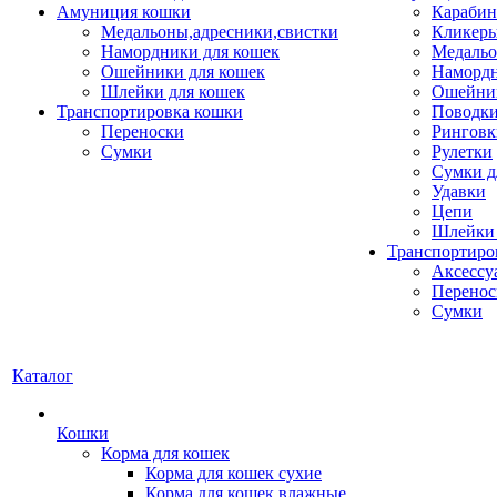
Амуниция кошки
Карабин
Медальоны,адресники,свистки
Кликеры
Намордники для кошек
Медальо
Ошейники для кошек
Наморд
Шлейки для кошек
Ошейник
Транспортировка кошки
Поводки
Переноски
Ринговк
Сумки
Рулетки
Сумки д
Удавки
Цепи
Шлейки 
Транспортиро
Аксессу
Перенос
Сумки
Каталог
Кошки
Корма для кошек
Корма для кошек сухие
Корма для кошек влажные