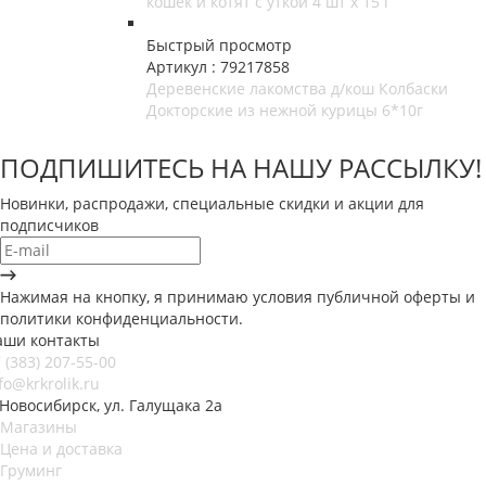
кошек и котят с уткой 4 шт х 15 г
Быстрый просмотр
Артикул : 79217858
Деревенские лакомства д/кош Колбаски
Докторские из нежной курицы 6*10г
ПОДПИШИТЕСЬ НА НАШУ РАССЫЛКУ!
Новинки, распродажи, специальные скидки и акции для
подписчиков
Нажимая на кнопку, я принимаю условия публичной оферты и
политики конфиденциальности.
аши контакты
 (383) 207-55-00
fo@krkrolik.ru
 Новосибирск, ул. Галущака 2а
Магазины
Цена и доставка
Груминг