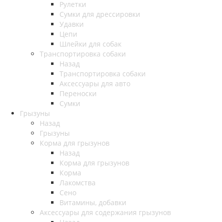
Рулетки
Сумки для дрессировки
Удавки
Цепи
Шлейки для собак
Транспортировка собаки
Назад
Транспортировка собаки
Аксессуары для авто
Переноски
Сумки
Грызуны
Назад
Грызуны
Корма для грызунов
Назад
Корма для грызунов
Корма
Лакомства
Сено
Витамины, добавки
Аксессуары для содержания грызунов