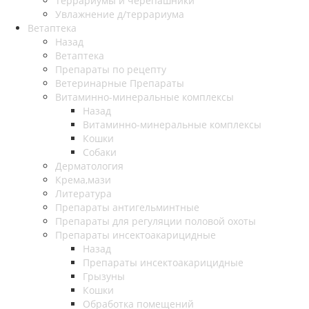
Террариумы и черепашники
Увлажнение д/террариума
Ветаптека
Назад
Ветаптека
Препараты по рецепту
Ветеринарные Препараты
Витаминно-минеральные комплексы
Назад
Витаминно-минеральные комплексы
Кошки
Собаки
Дерматология
Крема,мази
Литература
Препараты антигельминтные
Препараты для регуляции половой охоты
Препараты инсектоакарицидные
Назад
Препараты инсектоакарицидные
Грызуны
Кошки
Обработка помещений