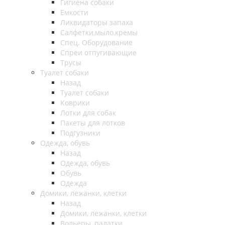
Гигиена собаки
Емкости
Ликвидаторы запаха
Салфетки,мыло,кремы
Спец. Оборудование
Спреи отпугивающие
Трусы
Туалет собаки
Назад
Туалет собаки
Коврики
Лотки для собак
Пакеты для лотков
Подгузники
Одежда, обувь
Назад
Одежда, обувь
Обувь
Одежда
Домики, лежанки, клетки
Назад
Домики, лежанки, клетки
Вольеры, палатки