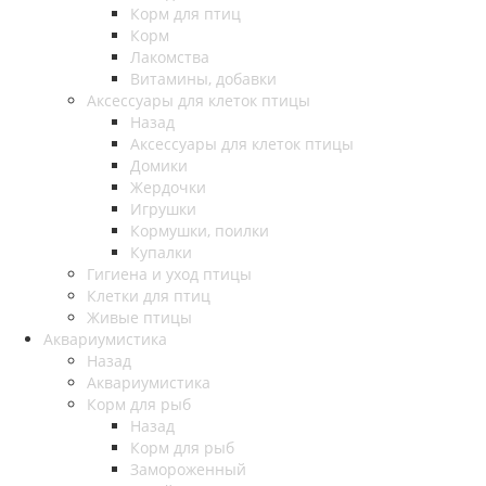
Корм для птиц
Корм
Лакомства
Витамины, добавки
Аксессуары для клеток птицы
Назад
Аксессуары для клеток птицы
Домики
Жердочки
Игрушки
Кормушки, поилки
Купалки
Гигиена и уход птицы
Клетки для птиц
Живые птицы
Аквариумистика
Назад
Аквариумистика
Корм для рыб
Назад
Корм для рыб
Замороженный