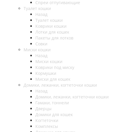
Спреи отпугивающие
Туалет кошки
Назад
Туалет кошки
Коврики кошки
Лотки для кошек
Пакеты для лотков
Совки
Миски кошки
Назад
Миски кошки
Коврики под миску
Кормушки
Миски для кошек
Домики, лежанки, когтеточки кошки
Назад
Домики, лежанки, когтеточки кошки
Гамаки, тоннели
Дверцы
Домики для кошек
Когтеточки
Комплексы