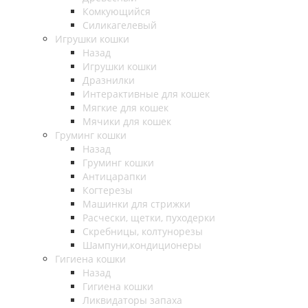
Комкующийся
Силикагелевый
Игрушки кошки
Назад
Игрушки кошки
Дразнилки
Интерактивные для кошек
Мягкие для кошек
Мячики для кошек
Груминг кошки
Назад
Груминг кошки
Антицарапки
Когтерезы
Машинки для стрижки
Расчески, щетки, пуходерки
Скребницы, колтунорезы
Шампуни,кондиционеры
Гигиена кошки
Назад
Гигиена кошки
Ликвидаторы запаха