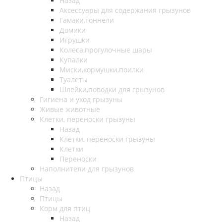
Назад
Аксессуары для содержания грызунов
Гамаки,тоннели
Домики
Игрушки
Колеса,прогулочные шары
Купалки
Миски,кормушки,поилки
Туалеты
Шлейки,поводки для грызунов
Гигиена и уход грызуны
Живые животные
Клетки, переноски грызуны
Назад
Клетки, переноски грызуны
Клетки
Переноски
Наполнители для грызунов
Птицы
Назад
Птицы
Корм для птиц
Назад