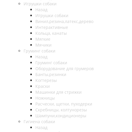
Игрушки собаки
Назад
Игрушки собаки
Винил,резина,латекс,дерево
Интерактивные
Кольца, канаты
Мягкие
Мячики
Груминг собаки
Назад
Груминг собаки
Оборудование для грумеров
Банты,резинки
Когтерезы
Краски
Машинки для стрижки
Ножницы
Расчески, щетки, пуходерки
Скребницы, колтунорезы
Шампуни,кондиционеры
Гигиена собаки
Назад