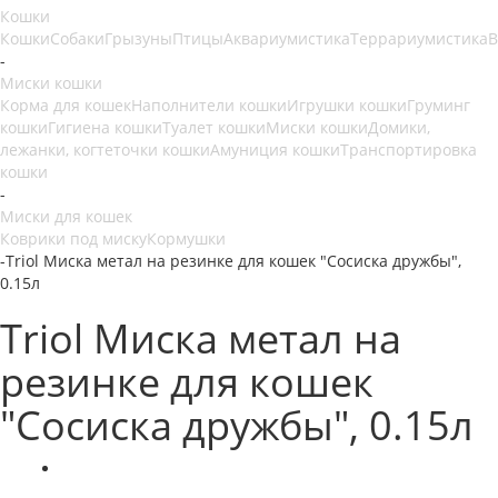
Кошки
Кошки
Собаки
Грызуны
Птицы
Аквариумистика
Террариумистика
В
-
Миски кошки
Корма для кошек
Наполнители кошки
Игрушки кошки
Груминг
кошки
Гигиена кошки
Туалет кошки
Миски кошки
Домики,
лежанки, когтеточки кошки
Амуниция кошки
Транспортировка
кошки
-
Миски для кошек
Коврики под миску
Кормушки
-
Triol Миска метал на резинке для кошек "Сосиска дружбы",
0.15л
Triol Миска метал на
резинке для кошек
"Сосиска дружбы", 0.15л