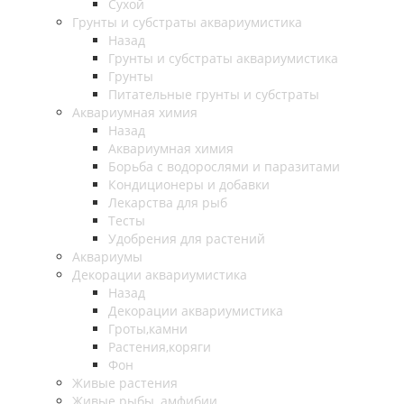
Сухой
Грунты и субстраты аквариумистика
Назад
Грунты и субстраты аквариумистика
Грунты
Питательные грунты и субстраты
Аквариумная химия
Назад
Аквариумная химия
Борьба с водорослями и паразитами
Кондиционеры и добавки
Лекарства для рыб
Тесты
Удобрения для растений
Аквариумы
Декорации аквариумистика
Назад
Декорации аквариумистика
Гроты,камни
Растения,коряги
Фон
Живые растения
Живые рыбы, амфибии