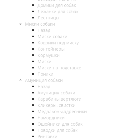
Домики для собак
Лежанки для собак
Лестницы
Миски собаки
Назад
Миски собаки
Коврики под миску
Контейнеры
Кормушки
Миски
Миски на подставке
Поилки
Амуниция собаки
Назад
Амуниция собаки
Карабины,вертлюги
Кликеры, свистки
Медальоны,адресники
Намордники
Ошейники для собак
Поводки для собак
Ринговки