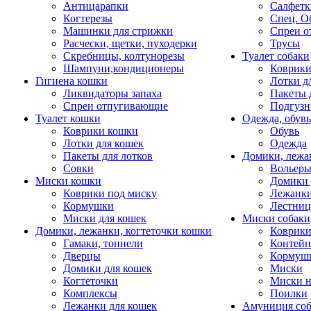
Антицарапки
Салфетк
Когтерезы
Спец. О
Машинки для стрижки
Спреи о
Расчески, щетки, пуходерки
Трусы
Скребницы, колтунорезы
Туалет собаки
Шампуни,кондиционеры
Коврик
Гигиена кошки
Лотки д
Ликвидаторы запаха
Пакеты 
Спреи отпугивающие
Подгузн
Туалет кошки
Одежда, обувь
Коврики кошки
Обувь
Лотки для кошек
Одежда
Пакеты для лотков
Домики, лежа
Совки
Вольеры
Миски кошки
Домики 
Коврики под миску
Лежанки
Кормушки
Лестни
Миски для кошек
Миски собаки
Домики, лежанки, когтеточки кошки
Коврики
Гамаки, тоннели
Контей
Дверцы
Кормуш
Домики для кошек
Миски
Когтеточки
Миски н
Комплексы
Поилки
Лежанки для кошек
Амуниция со