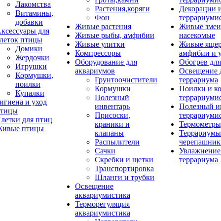
Лакомства
Растения,коряги
Декорации 
Витамины,
Фон
террариуми
добавки
Живые растения
Живые змеи
ксессуары для
Живые рыбы, амфибии
насекомые
леток птицы
Живые улитки
Живые яще
Домики
Компрессоры
амфибии и 
Жердочки
Оборудование для
Обогрев для
Игрушки
аквариумов
Освещение 
Кормушки,
Грунтоочистители
террариума
поилки
Кормушки
Поилки и к
Купалки
Полезный
террариуми
игиена и уход
инвентарь
Полезный и
тицы
Присоски,
террариуми
летки для птиц
краники и
Термометры
ивые птицы
клапаны
Террариумы
Распылители
черепашник
Сачки
Увлажнение 
Скребки и щетки
террариума
Транспортировка
Шланги и трубки
Освещение
аквариумистика
Терморегуляция
аквариумистика