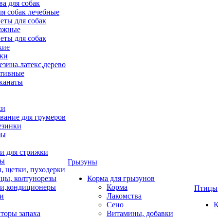
ва для собак
ля собак лечебные
еты для собак
ажные
еты для собак
хие
ки
езина,латекс,дерево
тивные
 канаты
ки
вание для грумеров
езинки
зы
 для стрижки
цы
Грызуны
и, щетки, пуходерки
цы, колтунорезы
Корма для грызунов
и,кондиционеры
Корма
Птицы
ки
Лакомства
Сено
К
торы запаха
Витамины, добавки