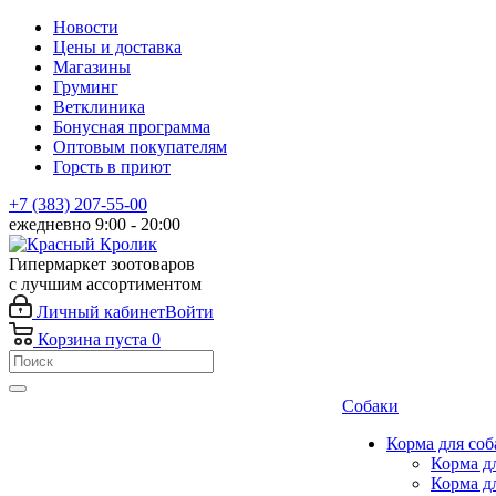
Новости
Цены и доставка
Магазины
Груминг
Ветклиника
Бонусная программа
Оптовым покупателям
Горсть в приют
+7 (383) 207-55-00
ежедневно 9:00 - 20:00
Гипермаркет зоотоваров
с лучшим ассортиментом
Личный кабинет
Войти
Корзина
пуста
0
Собаки
Корма для соб
Корма д
Корма д