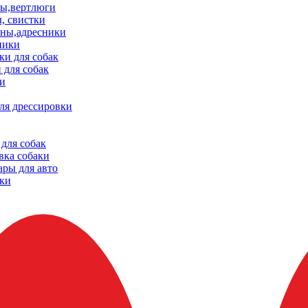
ы,вертлюги
, свистки
ны,адресники
ники
и для собак
 для собак
и
ля дрессировки
для собак
вка собаки
ары для авто
ки