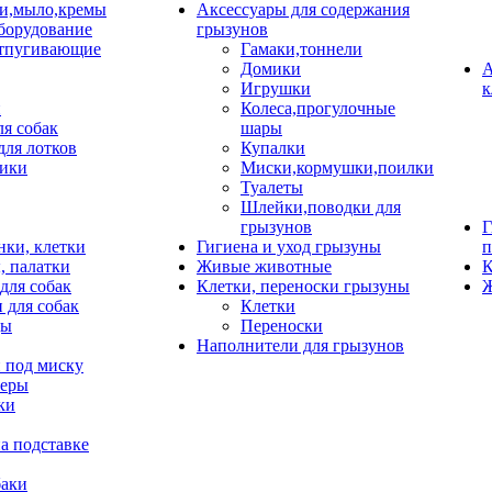
и,мыло,кремы
Аксессуары для содержания
борудование
грызунов
тпугивающие
Гамаки,тоннели
Домики
А
Игрушки
к
и
Колеса,прогулочные
ля собак
шары
для лотков
Купалки
ики
Миски,кормушки,поилки
Туалеты
Шлейки,поводки для
грызунов
Г
нки, клетки
Гигиена и уход грызуны
п
, палатки
Живые животные
К
для собак
Клетки, переноски грызуны
Ж
 для собак
Клетки
цы
Переноски
Наполнители для грызунов
 под миску
неры
ки
а подставке
баки