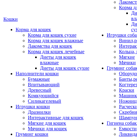
Лакомст
Корма д
Ди
вл
Кошки
Ди
Корма для кошек
су
Корма для кошек сухие
Игрушки соба
Корма для кошек влажные
Винил,р
Лакомства для кошек
Интерак
Корма для кошек лечебные
Кольца,
Диеты для кошек
Мягкие
влажные
Мячики
Диеты для кошек сухие
Груминг соба
Наполнители кошки
Оборудо
Бумажные
Банты,р
Впитывающий
Когтере
Древесный
Краски
Комкующийся
Машинки
Силикагелевый
Ножни
Игрушки кошки
Расческ
Дразнилки
Скребни
Интерактивные для кошек
Шампун
Мягкие для кошек
Гигиена соба
Мячики для кошек
Емкости
Груминг кошки
Ликвида