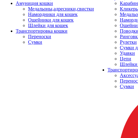
Амуниция кошки
Карабин
Медальоны,адресники,свистки
Кликеры
Намордники для кошек
Медальо
Ошейники для кошек
Наморд
Шлейки для кошек
Ошейник
Транспортировка кошки
Поводки
Переноски
Ринговк
Сумки
Рулетки
Сумки д
Удавки
Цепи
Шлейки 
Транспортиро
Аксессу
Перенос
Сумки