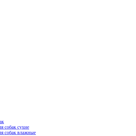
ак
ля собак сухие
ля собак влажные