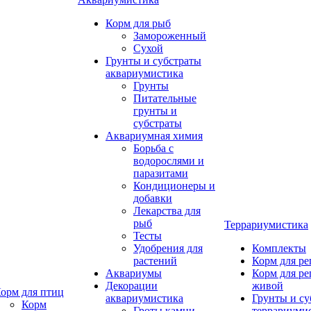
Корм для рыб
Замороженный
Сухой
Грунты и субстраты
аквариумистика
Грунты
Питательные
грунты и
субстраты
Аквариумная химия
Борьба с
водорослями и
паразитами
Кондиционеры и
добавки
Лекарства для
рыб
Террариумистика
Тесты
Удобрения для
Комплекты
растений
Корм для р
Аквариумы
Корм для р
Декорации
живой
орм для птиц
аквариумистика
Грунты и су
Корм
Гроты,камни
террариуми