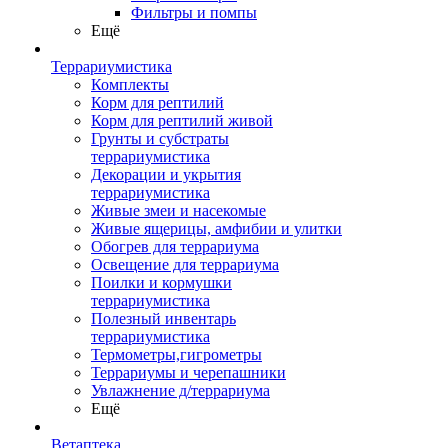
Фильтры и помпы
Ещё
Террариумистика
Комплекты
Корм для рептилий
Корм для рептилий живой
Грунты и субстраты
террариумистика
Декорации и укрытия
террариумистика
Живые змеи и насекомые
Живые ящерицы, амфибии и улитки
Обогрев для террариума
Освещение для террариума
Поилки и кормушки
террариумистика
Полезный инвентарь
террариумистика
Термометры,гигрометры
Террариумы и черепашники
Увлажнение д/террариума
Ещё
Ветаптека