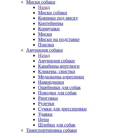
Миски собаки
Назад
Миски собаки
Коврики под миску
Контейнеры
Кормушки
Миски
Миски на подставке
Поилки
Амуниция собаки
Назад
Амуниция собаки
Карабины,вертлюги
Кликеры, свистки
Медальоны,адресники
Намордники
Ошейники для собак
Поводки для собак
Ринговки
Рулетки
Сумки для дрессировки
Удавки
Цепи
Шлейки для собак
Транспортировка собаки