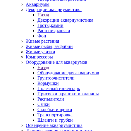
Аквариумы
Декорации аквариумистика
Назад
Декорации аквариумистика
Гроты,камни
Растения,коряги
Фон
Живые растения
Живые рыбы, амфибии
Живые улитки
Компрессоры
Оборудование для аквариумов
Назад
Оборудование для аквариумов
Грунтоочистители
Кормушки
Полезный инвентарь
Присоски, краники и клапаны
Распылители
Сачки
Скребки и щетки
Транспортировка
Шланги и трубки
Освещение аквариумистика
Терморегуляция аквариумистика