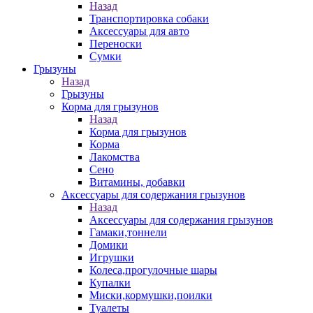
Назад
Транспортировка собаки
Аксессуары для авто
Переноски
Сумки
Грызуны
Назад
Грызуны
Корма для грызунов
Назад
Корма для грызунов
Корма
Лакомства
Сено
Витамины, добавки
Аксессуары для содержания грызунов
Назад
Аксессуары для содержания грызунов
Гамаки,тоннели
Домики
Игрушки
Колеса,прогулочные шары
Купалки
Миски,кормушки,поилки
Туалеты