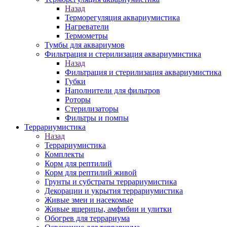
Назад
Терморегуляция аквариумистика
Нагреватели
Термометры
Тумбы для аквариумов
Фильтрация и стерилизация аквариумистика
Назад
Фильтрация и стерилизация аквариумистика
Губки
Наполнители для фильтров
Роторы
Стерилизаторы
Фильтры и помпы
Террариумистика
Назад
Террариумистика
Комплекты
Корм для рептилий
Корм для рептилий живой
Грунты и субстраты террариумистика
Декорации и укрытия террариумистика
Живые змеи и насекомые
Живые ящерицы, амфибии и улитки
Обогрев для террариума