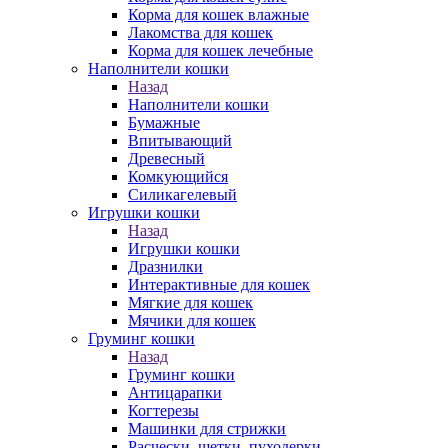
Корма для кошек влажные
Лакомства для кошек
Корма для кошек лечебные
Наполнители кошки
Назад
Наполнители кошки
Бумажные
Впитывающий
Древесный
Комкующийся
Силикагелевый
Игрушки кошки
Назад
Игрушки кошки
Дразнилки
Интерактивные для кошек
Мягкие для кошек
Мячики для кошек
Груминг кошки
Назад
Груминг кошки
Антицарапки
Когтерезы
Машинки для стрижки
Расчески, щетки, пуходерки