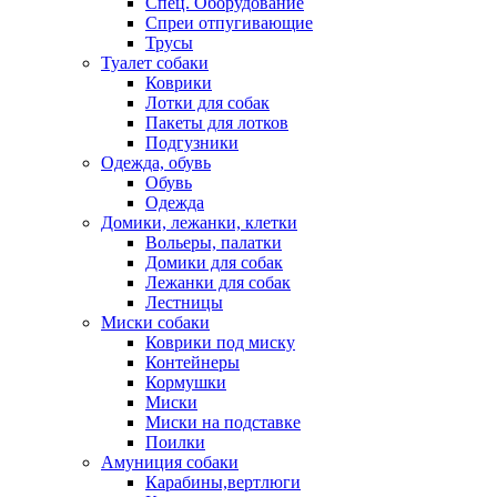
Спец. Оборудование
Спреи отпугивающие
Трусы
Туалет собаки
Коврики
Лотки для собак
Пакеты для лотков
Подгузники
Одежда, обувь
Обувь
Одежда
Домики, лежанки, клетки
Вольеры, палатки
Домики для собак
Лежанки для собак
Лестницы
Миски собаки
Коврики под миску
Контейнеры
Кормушки
Миски
Миски на подставке
Поилки
Амуниция собаки
Карабины,вертлюги