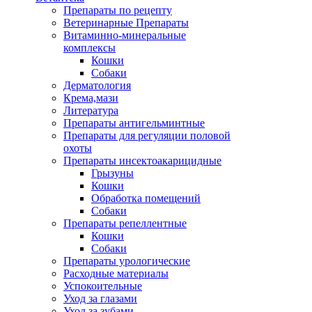
Препараты по рецепту
Ветеринарные Препараты
Витаминно-минеральные
комплексы
Кошки
Собаки
Дерматология
Крема,мази
Литература
Препараты антигельминтные
Препараты для регуляции половой
охоты
Препараты инсектоакарицидные
Грызуны
Кошки
Обработка помещений
Собаки
Препараты репеллентные
Кошки
Собаки
Препараты урологические
Расходные материалы
Успокоительные
Уход за глазами
Уход за зубами