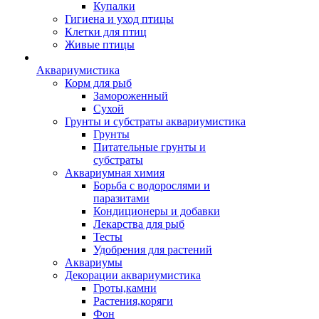
Купалки
Гигиена и уход птицы
Клетки для птиц
Живые птицы
Аквариумистика
Корм для рыб
Замороженный
Сухой
Грунты и субстраты аквариумистика
Грунты
Питательные грунты и
субстраты
Аквариумная химия
Борьба с водорослями и
паразитами
Кондиционеры и добавки
Лекарства для рыб
Тесты
Удобрения для растений
Аквариумы
Декорации аквариумистика
Гроты,камни
Растения,коряги
Фон