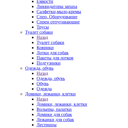
Емкости
Ликвидаторы запаха
Салфетки,мыло,кремы
Спец. Оборудование
Спреи отпугивающие
Трусы
Туалет собаки
Назад
Туалет собаки
Коврики
Лотки для собак
Пакеты для лотков
Подгузники
Одежда, обувь
Назад
Одежда, обувь
Обувь
Одежда
Домики, лежанки, клетки
Назад
Домики, лежанки, клетки
Вольеры, палатки
Домики для собак
Лежанки для собак
Лестницы