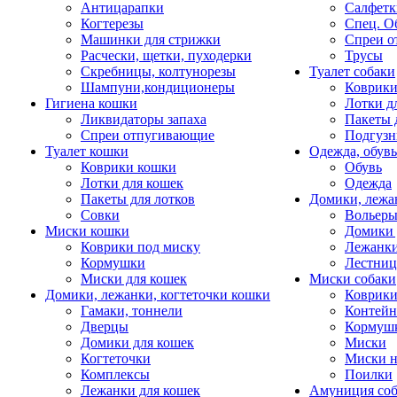
Антицарапки
Салфетк
Когтерезы
Спец. О
Машинки для стрижки
Спреи о
Расчески, щетки, пуходерки
Трусы
Скребницы, колтунорезы
Туалет собаки
Шампуни,кондиционеры
Коврик
Гигиена кошки
Лотки д
Ликвидаторы запаха
Пакеты 
Спреи отпугивающие
Подгузн
Туалет кошки
Одежда, обувь
Коврики кошки
Обувь
Лотки для кошек
Одежда
Пакеты для лотков
Домики, лежа
Совки
Вольеры
Миски кошки
Домики 
Коврики под миску
Лежанки
Кормушки
Лестни
Миски для кошек
Миски собаки
Домики, лежанки, когтеточки кошки
Коврики
Гамаки, тоннели
Контей
Дверцы
Кормуш
Домики для кошек
Миски
Когтеточки
Миски н
Комплексы
Поилки
Лежанки для кошек
Амуниция со