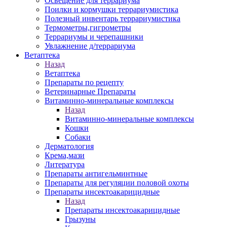
Освещение для террариума
Поилки и кормушки террариумистика
Полезный инвентарь террариумистика
Термометры,гигрометры
Террариумы и черепашники
Увлажнение д/террариума
Ветаптека
Назад
Ветаптека
Препараты по рецепту
Ветеринарные Препараты
Витаминно-минеральные комплексы
Назад
Витаминно-минеральные комплексы
Кошки
Собаки
Дерматология
Крема,мази
Литература
Препараты антигельминтные
Препараты для регуляции половой охоты
Препараты инсектоакарицидные
Назад
Препараты инсектоакарицидные
Грызуны