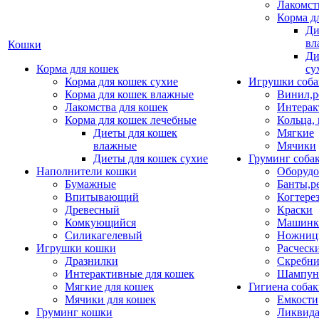
Лакомст
Корма д
Ди
вл
Кошки
Ди
Корма для кошек
су
Корма для кошек сухие
Игрушки соба
Корма для кошек влажные
Винил,р
Лакомства для кошек
Интерак
Корма для кошек лечебные
Кольца,
Диеты для кошек
Мягкие
влажные
Мячики
Диеты для кошек сухие
Груминг соба
Наполнители кошки
Оборудо
Бумажные
Банты,р
Впитывающий
Когтере
Древесный
Краски
Комкующийся
Машинки
Силикагелевый
Ножни
Игрушки кошки
Расческ
Дразнилки
Скребни
Интерактивные для кошек
Шампун
Мягкие для кошек
Гигиена соба
Мячики для кошек
Емкости
Груминг кошки
Ликвида