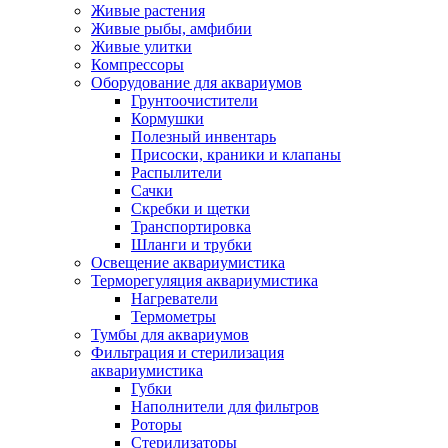
Живые растения
Живые рыбы, амфибии
Живые улитки
Компрессоры
Оборудование для аквариумов
Грунтоочистители
Кормушки
Полезный инвентарь
Присоски, краники и клапаны
Распылители
Сачки
Скребки и щетки
Транспортировка
Шланги и трубки
Освещение аквариумистика
Терморегуляция аквариумистика
Нагреватели
Термометры
Тумбы для аквариумов
Фильтрация и стерилизация
аквариумистика
Губки
Наполнители для фильтров
Роторы
Стерилизаторы