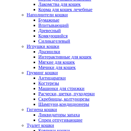
Лакомства для кошек
Корма для кошек лечебные
Наполнители кошки
Бумажные
Впитывающий
Древесный
Комкующийся
Силикагелевый
Игрушки кошки
Дразнилки
Интерактивные для кошек
Мягкие для кошек
Мячики для кошек
Груминг кошки
Антицарапки
Когтерезы
Машинки для стрижки
Расчески, щетки, пуходерки
Скребницы, колтунорезы
Шампуни,кондиционеры
Гигиена кошки
Ликвидаторы запаха
Спреи отпугивающие
Туалет кошки
Коврики кошки