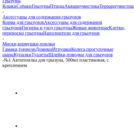
Грызуны
Кошки
Собаки
Грызуны
Птицы
Аквариумистика
Террариумистик
-
Аксессуары для содержания грызунов
Корма для грызунов
Аксессуары для содержания
грызунов
Гигиена и уход грызуны
Живые животные
Клетки,
переноски грызуны
Наполнители для грызунов
-
Миски,кормушки,поилки
Гамаки,тоннели
Домики
Игрушки
Колеса,прогулочные
шары
Купалки
Туалеты
Шлейки,поводки для грызунов
-
№1 Автопоилка для грызуна, 500мл пластиковая, с
креплением