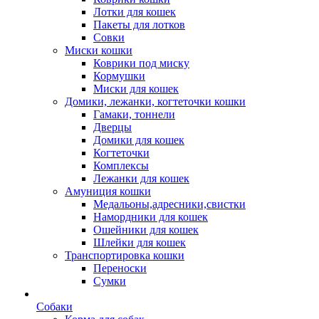
Лотки для кошек
Пакеты для лотков
Совки
Миски кошки
Коврики под миску
Кормушки
Миски для кошек
Домики, лежанки, когтеточки кошки
Гамаки, тоннели
Дверцы
Домики для кошек
Когтеточки
Комплексы
Лежанки для кошек
Амуниция кошки
Медальоны,адресники,свистки
Намордники для кошек
Ошейники для кошек
Шлейки для кошек
Транспортировка кошки
Переноски
Сумки
Собаки