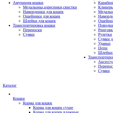
Амуниция кошки
Карабин
Медальоны,адресники,свистки
Кликеры
Намордники для кошек
Медальо
Ошейники для кошек
Наморд
Шлейки для кошек
Ошейник
Транспортировка кошки
Поводки
Переноски
Ринговк
Сумки
Рулетки
Сумки д
Удавки
Цепи
Шлейки 
Транспортиро
Аксессу
Перенос
Сумки
Каталог
Кошки
Корма для кошек
Корма для кошек сухие
Корма для кошек влажные