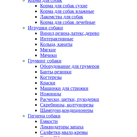
Корма для собак
Корма для собак сухие
Корма для собак влажные
Лакомства для собак
Корма для собак лечебные
Игрушки собаки
Винил,резина,латекс,дерево
Интерактивные
Кольца, канаты
Мягкие
Мячики
Груминг собаки
Оборудование для грумеров
Банты,резинки
Когтерезы
Краски
Машинки для стрижки
Ножницы
Расчески, щетки, пуходерки
Скребницы, колтунорезы
Шампуни,кондиционеры
Гигиена собаки
Емкости
Ликвидаторы запаха
Салфетки,мыло,кремы