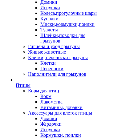
Домики
Игрушки
Колеса,прогулочные шары
Купалки
Миски,кормушки,поилки
Туалеты
Шлейки,поводки для
грызунов
Гигиена и уход грызуны
Живые животные
Клетки, переноски грызуны
Клетки
Переноски
Наполнители для грызунов
Птицы
Корм для птиц
Корм
Лакомства
Витамины, добавки
Аксессуары для клеток птицы
Домики
Жердочки
Игрушки
Кормушки, поилки