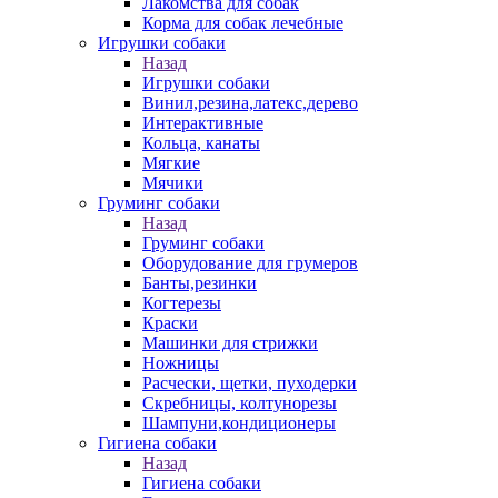
Лакомства для собак
Корма для собак лечебные
Игрушки собаки
Назад
Игрушки собаки
Винил,резина,латекс,дерево
Интерактивные
Кольца, канаты
Мягкие
Мячики
Груминг собаки
Назад
Груминг собаки
Оборудование для грумеров
Банты,резинки
Когтерезы
Краски
Машинки для стрижки
Ножницы
Расчески, щетки, пуходерки
Скребницы, колтунорезы
Шампуни,кондиционеры
Гигиена собаки
Назад
Гигиена собаки