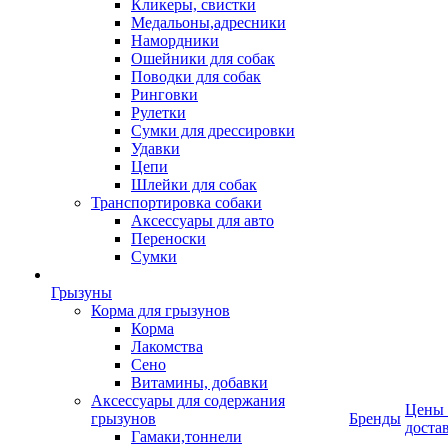
Кликеры, свистки
Медальоны,адресники
Намордники
Ошейники для собак
Поводки для собак
Ринговки
Рулетки
Сумки для дрессировки
Удавки
Цепи
Шлейки для собак
Транспортировка собаки
Аксессуары для авто
Переноски
Сумки
Грызуны
Корма для грызунов
Корма
Лакомства
Сено
Витамины, добавки
Аксессуары для содержания
Цены
грызунов
Бренды
доста
Гамаки,тоннели