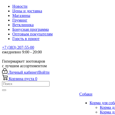
Новости
Цены и доставка
Магазины
Груминг
Ветклиника
Бонусная программа
Оптовым покупателям
Горсть в приют
+7 (383) 207-55-00
ежедневно 9:00 - 20:00
Гипермаркет зоотоваров
с лучшим ассортиментом
Личный кабинет
Войти
Корзина
пуста
0
Собаки
Корма для соб
Корма д
Корма д