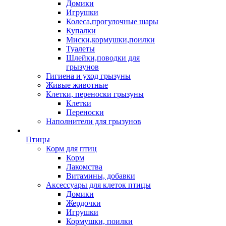
Домики
Игрушки
Колеса,прогулочные шары
Купалки
Миски,кормушки,поилки
Туалеты
Шлейки,поводки для
грызунов
Гигиена и уход грызуны
Живые животные
Клетки, переноски грызуны
Клетки
Переноски
Наполнители для грызунов
Птицы
Корм для птиц
Корм
Лакомства
Витамины, добавки
Аксессуары для клеток птицы
Домики
Жердочки
Игрушки
Кормушки, поилки