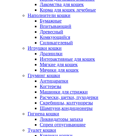
Лакомства для кошек
Корма для кошек лечебные
Наполнители кошки
Бумажные
Впитывающий
Древесный
Комкующийся
Силикагелевый
Игрушки кошки
Дразнилки
Интерактивные для кошек
Мягкие для кошек
Мячики для кошек
Груминг кошки
Антицарапки
Когтерезы
Машинки для стрижки
Расчески, щетки, пуходерки
Скребницы, колтунорезы
Шампуни,кондиционеры
Гигиена кошки
Ликвидаторы запаха
Спреи отпугивающие
Туалет кошки
Коврики кошки