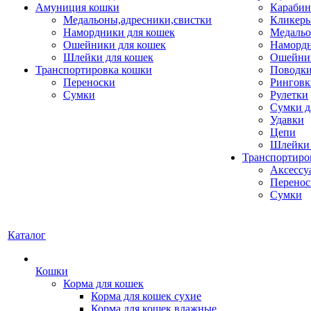
Амуниция кошки
Карабин
Медальоны,адресники,свистки
Кликеры
Намордники для кошек
Медальо
Ошейники для кошек
Наморд
Шлейки для кошек
Ошейник
Транспортировка кошки
Поводки
Переноски
Ринговк
Сумки
Рулетки
Сумки д
Удавки
Цепи
Шлейки 
Транспортиро
Аксессу
Перенос
Сумки
Каталог
Кошки
Корма для кошек
Корма для кошек сухие
Корма для кошек влажные