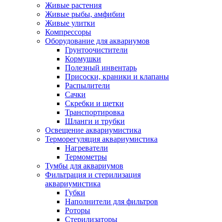
Живые растения
Живые рыбы, амфибии
Живые улитки
Компрессоры
Оборудование для аквариумов
Грунтоочистители
Кормушки
Полезный инвентарь
Присоски, краники и клапаны
Распылители
Сачки
Скребки и щетки
Транспортировка
Шланги и трубки
Освещение аквариумистика
Терморегуляция аквариумистика
Нагреватели
Термометры
Тумбы для аквариумов
Фильтрация и стерилизация
аквариумистика
Губки
Наполнители для фильтров
Роторы
Стерилизаторы