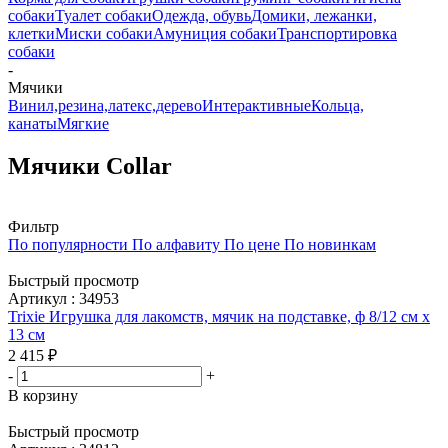
собаки
Туалет собаки
Одежда, обувь
Домики, лежанки,
клетки
Миски собаки
Амуниция собаки
Транспортировка
собаки
-
Мячики
Винил,резина,латекс,дерево
Интерактивные
Кольца,
канаты
Мягкие
Мячики Collar
Фильтр
По популярности
По алфавиту
По цене
По новинкам
Быстрый просмотр
Артикул : 34953
Trixie Игрушка для лакомств, мячик на подставке, ф 8/12 см х
13 см
2 415
₽
-
+
В корзину
Быстрый просмотр