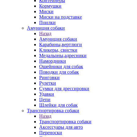
Контейнеры
Кормушки
Миски
Миски на подставке
Поилки
Амуниция собаки
Назад
Амуниция собаки
Карабины,вертлюги
Кликеры, свистки
Медальоны,адресники
Намордники
Ошейники для собак
Поводки для собак
Ринговки
Рулетки
Сумки для дрессировки
Удавки
Цепи
Шлейки для собак
Транспортировка собаки
Назад
Транспортировка собаки
Аксессуары для авто
Переноски