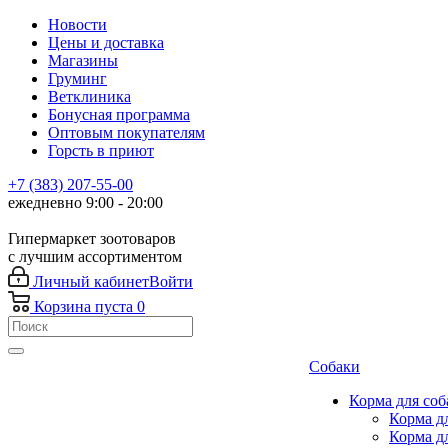
Новости
Цены и доставка
Магазины
Груминг
Ветклиника
Бонусная программа
Оптовым покупателям
Горсть в приют
+7 (383) 207-55-00
ежедневно 9:00 - 20:00
Гипермаркет зоотоваров
с лучшим ассортиментом
Личный кабинет
Войти
Корзина
пуста
0
Собаки
Корма для соб
Корма д
Корма д