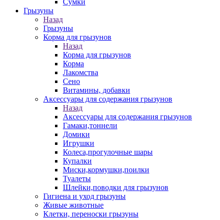
Сумки
Грызуны
Назад
Грызуны
Корма для грызунов
Назад
Корма для грызунов
Корма
Лакомства
Сено
Витамины, добавки
Аксессуары для содержания грызунов
Назад
Аксессуары для содержания грызунов
Гамаки,тоннели
Домики
Игрушки
Колеса,прогулочные шары
Купалки
Миски,кормушки,поилки
Туалеты
Шлейки,поводки для грызунов
Гигиена и уход грызуны
Живые животные
Клетки, переноски грызуны