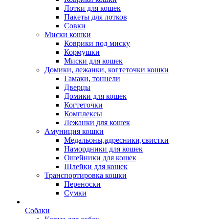
Лотки для кошек
Пакеты для лотков
Совки
Миски кошки
Коврики под миску
Кормушки
Миски для кошек
Домики, лежанки, когтеточки кошки
Гамаки, тоннели
Дверцы
Домики для кошек
Когтеточки
Комплексы
Лежанки для кошек
Амуниция кошки
Медальоны,адресники,свистки
Намордники для кошек
Ошейники для кошек
Шлейки для кошек
Транспортировка кошки
Переноски
Сумки
Собаки