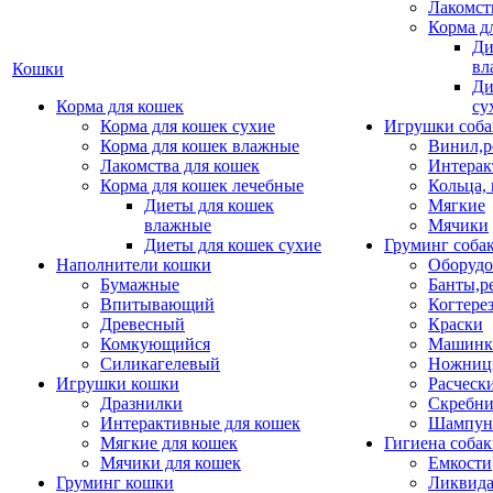
Лакомст
Корма д
Ди
вл
Кошки
Ди
Корма для кошек
су
Корма для кошек сухие
Игрушки соба
Корма для кошек влажные
Винил,р
Лакомства для кошек
Интерак
Корма для кошек лечебные
Кольца,
Диеты для кошек
Мягкие
влажные
Мячики
Диеты для кошек сухие
Груминг соба
Наполнители кошки
Оборудо
Бумажные
Банты,р
Впитывающий
Когтере
Древесный
Краски
Комкующийся
Машинки
Силикагелевый
Ножни
Игрушки кошки
Расческ
Дразнилки
Скребни
Интерактивные для кошек
Шампун
Мягкие для кошек
Гигиена соба
Мячики для кошек
Емкости
Груминг кошки
Ликвида