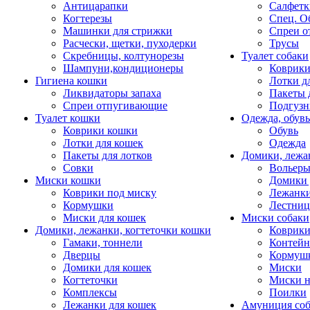
Антицарапки
Салфетк
Когтерезы
Спец. О
Машинки для стрижки
Спреи о
Расчески, щетки, пуходерки
Трусы
Скребницы, колтунорезы
Туалет собаки
Шампуни,кондиционеры
Коврик
Гигиена кошки
Лотки д
Ликвидаторы запаха
Пакеты 
Спреи отпугивающие
Подгузн
Туалет кошки
Одежда, обувь
Коврики кошки
Обувь
Лотки для кошек
Одежда
Пакеты для лотков
Домики, лежа
Совки
Вольеры
Миски кошки
Домики 
Коврики под миску
Лежанки
Кормушки
Лестни
Миски для кошек
Миски собаки
Домики, лежанки, когтеточки кошки
Коврики
Гамаки, тоннели
Контей
Дверцы
Кормуш
Домики для кошек
Миски
Когтеточки
Миски н
Комплексы
Поилки
Лежанки для кошек
Амуниция со