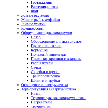
Гроты,камни
Растения,коряги
Фон
Живые растения
Живые рыбы, амфибии
Живые улитки
Компрессоры
Оборудование для аквариумов
Назад
Оборудование для аквариумов
Грунтоочистители
Кормушки
Полезный инвентарь
Присоски, краники и клапаны
Распылители
Сачки
Скребки и щетки
Транспортировка
Шланги и трубки
Освещение аквариумистика
Терморегуляция аквариумистика
Назад
Терморегуляция аквариумистика
Нагреватели
Термометры