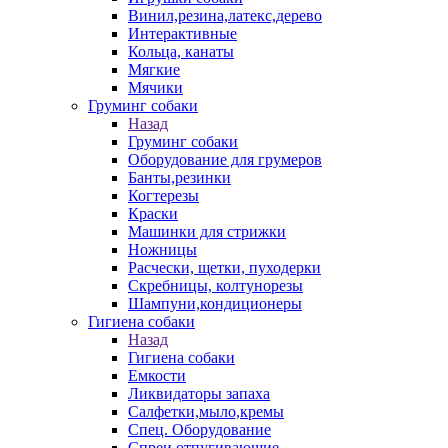
Винил,резина,латекс,дерево
Интерактивные
Кольца, канаты
Мягкие
Мячики
Груминг собаки
Назад
Груминг собаки
Оборудование для грумеров
Банты,резинки
Когтерезы
Краски
Машинки для стрижки
Ножницы
Расчески, щетки, пуходерки
Скребницы, колтунорезы
Шампуни,кондиционеры
Гигиена собаки
Назад
Гигиена собаки
Емкости
Ликвидаторы запаха
Салфетки,мыло,кремы
Спец. Оборудование
Спреи отпугивающие