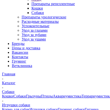
Препараты репеллентные
Кошки
Собаки
Препараты урологические
Расходные материалы
Успокоительные
Уход за глазами
Уход за зубами
Уход за ушами
Бренды
Цены и доставка
Вакансии
Контакты
Груминг
Ветклиника
Главная
-
Каталог
-
Собаки
Кошки
Собаки
Грызуны
Птицы
Аквариумистика
Террариумистик
-
Игрушки собаки
Корма для собак
Игрушки собаки
Груминг собаки
Гигиена