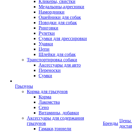
Кликеры, свистки
Медальоны,адресники
Намордники
Ошейники для собак
Поводки для собак
Ринговки
Рулетки
Сумки для дрессировки
Удавки
Цепи
Шлейки для собак
Транспортировка собаки
Аксессуары для авто
Переноски
Сумки
Грызуны
Корма для грызунов
Корма
Лакомства
Сено
Витамины, добавки
Аксессуары для содержания
Цены
грызунов
Бренды
доста
Гамаки,тоннели