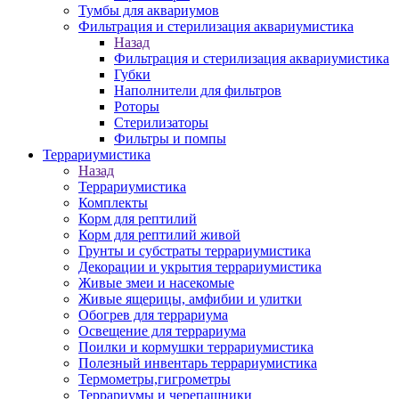
Тумбы для аквариумов
Фильтрация и стерилизация аквариумистика
Назад
Фильтрация и стерилизация аквариумистика
Губки
Наполнители для фильтров
Роторы
Стерилизаторы
Фильтры и помпы
Террариумистика
Назад
Террариумистика
Комплекты
Корм для рептилий
Корм для рептилий живой
Грунты и субстраты террариумистика
Декорации и укрытия террариумистика
Живые змеи и насекомые
Живые ящерицы, амфибии и улитки
Обогрев для террариума
Освещение для террариума
Поилки и кормушки террариумистика
Полезный инвентарь террариумистика
Термометры,гигрометры
Террариумы и черепашники