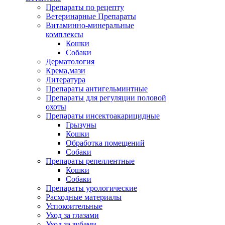
Препараты по рецепту
Ветеринарные Препараты
Витаминно-минеральные
комплексы
Кошки
Собаки
Дерматология
Крема,мази
Литература
Препараты антигельминтные
Препараты для регуляции половой
охоты
Препараты инсектоакарицидные
Грызуны
Кошки
Обработка помещений
Собаки
Препараты репеллентные
Кошки
Собаки
Препараты урологические
Расходные материалы
Успокоительные
Уход за глазами
Уход за зубами