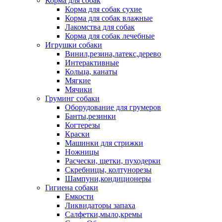
Корма для собак
Корма для собак сухие
Корма для собак влажные
Лакомства для собак
Корма для собак лечебные
Игрушки собаки
Винил,резина,латекс,дерево
Интерактивные
Кольца, канаты
Мягкие
Мячики
Груминг собаки
Оборудование для грумеров
Банты,резинки
Когтерезы
Краски
Машинки для стрижки
Ножницы
Расчески, щетки, пуходерки
Скребницы, колтунорезы
Шампуни,кондиционеры
Гигиена собаки
Емкости
Ликвидаторы запаха
Салфетки,мыло,кремы