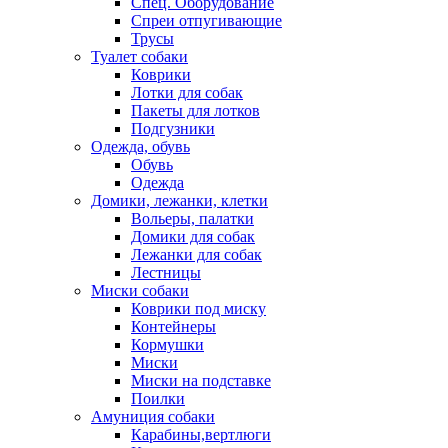
Спец. Оборудование
Спреи отпугивающие
Трусы
Туалет собаки
Коврики
Лотки для собак
Пакеты для лотков
Подгузники
Одежда, обувь
Обувь
Одежда
Домики, лежанки, клетки
Вольеры, палатки
Домики для собак
Лежанки для собак
Лестницы
Миски собаки
Коврики под миску
Контейнеры
Кормушки
Миски
Миски на подставке
Поилки
Амуниция собаки
Карабины,вертлюги