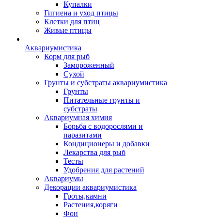
Купалки
Гигиена и уход птицы
Клетки для птиц
Живые птицы
Аквариумистика
Корм для рыб
Замороженный
Сухой
Грунты и субстраты аквариумистика
Грунты
Питательные грунты и
субстраты
Аквариумная химия
Борьба с водорослями и
паразитами
Кондиционеры и добавки
Лекарства для рыб
Тесты
Удобрения для растений
Аквариумы
Декорации аквариумистика
Гроты,камни
Растения,коряги
Фон