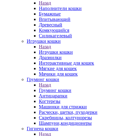
Назад
Наполнители кошки
Бумажные
Впитывающий
Древесный
Комкующийся
Силикагелевый
Игрушки кошки
Назад
Игрушки кошки
Дразнилки
Интерактивные для кошек
Мягкие для кошек
Мячики для кошек
Груминг кошки
Назад
Груминг кошки
Антицарапки
Когтерезы
Машинки для стрижки
Расчески, щетки, пуходерки
Скребницы, колтунорезы
Шампуни,кондиционеры
Гигиена кошки
Назад