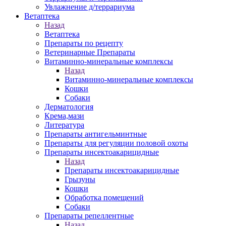
Увлажнение д/террариума
Ветаптека
Назад
Ветаптека
Препараты по рецепту
Ветеринарные Препараты
Витаминно-минеральные комплексы
Назад
Витаминно-минеральные комплексы
Кошки
Собаки
Дерматология
Крема,мази
Литература
Препараты антигельминтные
Препараты для регуляции половой охоты
Препараты инсектоакарицидные
Назад
Препараты инсектоакарицидные
Грызуны
Кошки
Обработка помещений
Собаки
Препараты репеллентные
Назад