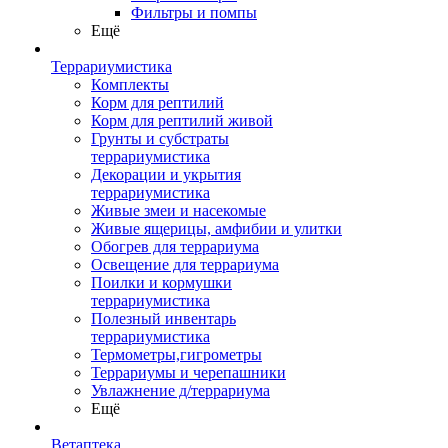
Фильтры и помпы
Ещё
Террариумистика
Комплекты
Корм для рептилий
Корм для рептилий живой
Грунты и субстраты
террариумистика
Декорации и укрытия
террариумистика
Живые змеи и насекомые
Живые ящерицы, амфибии и улитки
Обогрев для террариума
Освещение для террариума
Поилки и кормушки
террариумистика
Полезный инвентарь
террариумистика
Термометры,гигрометры
Террариумы и черепашники
Увлажнение д/террариума
Ещё
Ветаптека