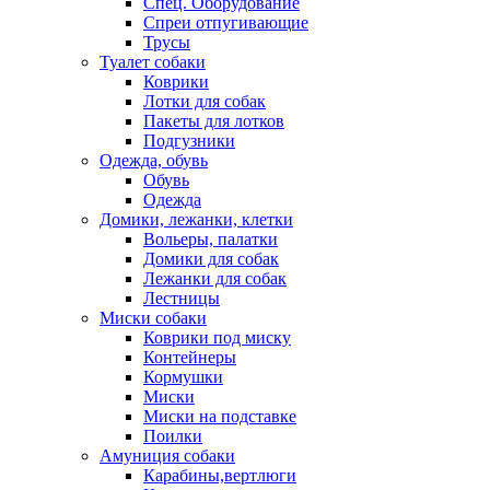
Спец. Оборудование
Спреи отпугивающие
Трусы
Туалет собаки
Коврики
Лотки для собак
Пакеты для лотков
Подгузники
Одежда, обувь
Обувь
Одежда
Домики, лежанки, клетки
Вольеры, палатки
Домики для собак
Лежанки для собак
Лестницы
Миски собаки
Коврики под миску
Контейнеры
Кормушки
Миски
Миски на подставке
Поилки
Амуниция собаки
Карабины,вертлюги