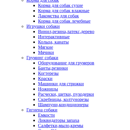
Корма для собак
Корма для собак сухие
Корма для собак влажные
Лакомства для собак
Корма для собак лечебные
Игрушки собаки
Винил,резина,латекс,дерево
Интерактивные
Кольца, канаты
Мягкие
Мячики
Груминг собаки
Оборудование для грумеров
Банты,резинки
Когтерезы
Краски
Машинки для стрижки
Ножницы
Расчески, щетки, пуходерки
Скребницы, колтунорезы
Шампуни,кондиционеры
Гигиена собаки
Емкости
Ликвидаторы запаха
Салфетки,мыло,кремы