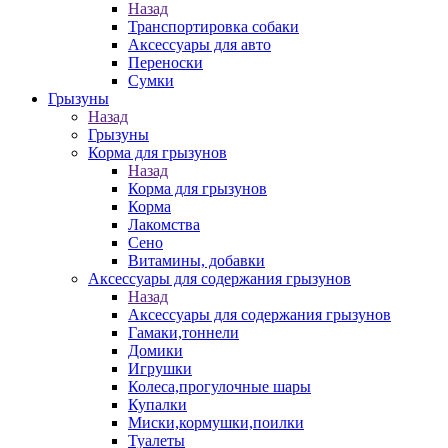
Назад
Транспортировка собаки
Аксессуары для авто
Переноски
Сумки
Грызуны
Назад
Грызуны
Корма для грызунов
Назад
Корма для грызунов
Корма
Лакомства
Сено
Витамины, добавки
Аксессуары для содержания грызунов
Назад
Аксессуары для содержания грызунов
Гамаки,тоннели
Домики
Игрушки
Колеса,прогулочные шары
Купалки
Миски,кормушки,поилки
Туалеты