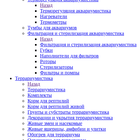
Назад
Терморегуляция аквариумистика
Нагреватели
Термометры
Тумбы для аквариумов
Фильтрация и стерилизация аквариумистика
Назад
Фильтрация и стерилизация аквариумистика
Губки
Наполнители для фильтров
Роторы
Стерилизаторы
Фильтры и помпы
Террариумистика
Назад
Террариумистика
Комплекты
Корм для рептилий
Корм для рептилий живой
Грунты и субстраты террариумистика
Декорации и укрытия террариумистика
Живые змеи и насекомые
Живые ящерицы, амфибии и улитки
Обогрев для террариума