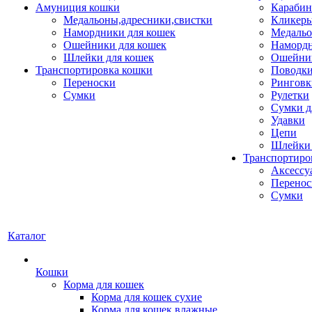
Амуниция кошки
Карабин
Медальоны,адресники,свистки
Кликеры
Намордники для кошек
Медальо
Ошейники для кошек
Наморд
Шлейки для кошек
Ошейник
Транспортировка кошки
Поводки
Переноски
Ринговк
Сумки
Рулетки
Сумки д
Удавки
Цепи
Шлейки 
Транспортиро
Аксессу
Перенос
Сумки
Каталог
Кошки
Корма для кошек
Корма для кошек сухие
Корма для кошек влажные