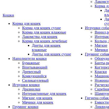
Лакомст
Корма д
Ди
вл
Кошки
Ди
Корма для кошек
су
Корма для кошек сухие
Игрушки соба
Корма для кошек влажные
Винил,р
Лакомства для кошек
Интерак
Корма для кошек лечебные
Кольца,
Диеты для кошек
Мягкие
влажные
Мячики
Диеты для кошек сухие
Груминг соба
Наполнители кошки
Оборудо
Бумажные
Банты,р
Впитывающий
Когтере
Древесный
Краски
Комкующийся
Машинки
Силикагелевый
Ножни
Игрушки кошки
Расческ
Дразнилки
Скребни
Интерактивные для кошек
Шампун
Мягкие для кошек
Гигиена соба
Мячики для кошек
Емкости
Груминг кошки
Ликвида