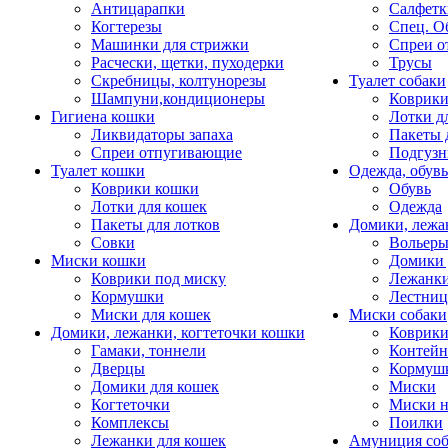
Антицарапки
Салфетк
Когтерезы
Спец. О
Машинки для стрижки
Спреи о
Расчески, щетки, пуходерки
Трусы
Скребницы, колтунорезы
Туалет собаки
Шампуни,кондиционеры
Коврик
Гигиена кошки
Лотки д
Ликвидаторы запаха
Пакеты 
Спреи отпугивающие
Подгузн
Туалет кошки
Одежда, обувь
Коврики кошки
Обувь
Лотки для кошек
Одежда
Пакеты для лотков
Домики, лежа
Совки
Вольеры
Миски кошки
Домики 
Коврики под миску
Лежанки
Кормушки
Лестни
Миски для кошек
Миски собаки
Домики, лежанки, когтеточки кошки
Коврики
Гамаки, тоннели
Контей
Дверцы
Кормуш
Домики для кошек
Миски
Когтеточки
Миски н
Комплексы
Поилки
Лежанки для кошек
Амуниция со