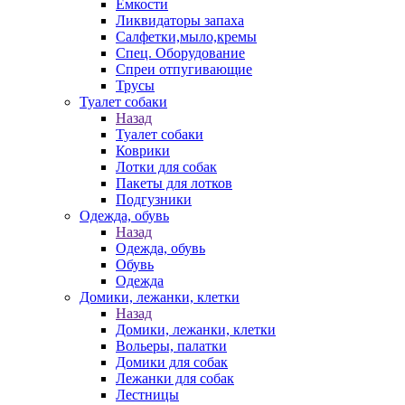
Емкости
Ликвидаторы запаха
Салфетки,мыло,кремы
Спец. Оборудование
Спреи отпугивающие
Трусы
Туалет собаки
Назад
Туалет собаки
Коврики
Лотки для собак
Пакеты для лотков
Подгузники
Одежда, обувь
Назад
Одежда, обувь
Обувь
Одежда
Домики, лежанки, клетки
Назад
Домики, лежанки, клетки
Вольеры, палатки
Домики для собак
Лежанки для собак
Лестницы