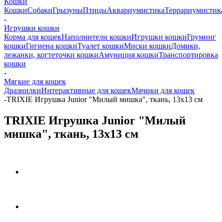
Кошки
Кошки
Собаки
Грызуны
Птицы
Аквариумистика
Террариумистик
-
Игрушки кошки
Корма для кошек
Наполнители кошки
Игрушки кошки
Груминг
кошки
Гигиена кошки
Туалет кошки
Миски кошки
Домики,
лежанки, когтеточки кошки
Амуниция кошки
Транспортировка
кошки
-
Мягкие для кошек
Дразнилки
Интерактивные для кошек
Мячики для кошек
-
TRIXIE Игрушка Junior "Милый мишка", ткань, 13х13 см
TRIXIE Игрушка Junior "Милый
мишка", ткань, 13х13 см