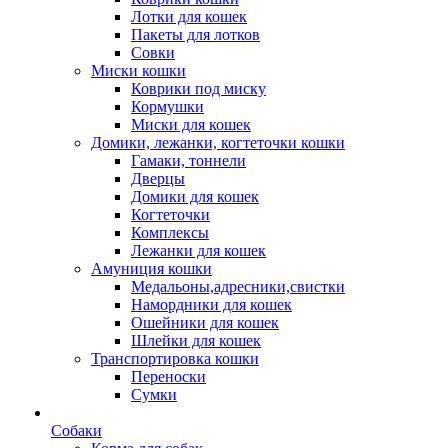
Лотки для кошек
Пакеты для лотков
Совки
Миски кошки
Коврики под миску
Кормушки
Миски для кошек
Домики, лежанки, когтеточки кошки
Гамаки, тоннели
Дверцы
Домики для кошек
Когтеточки
Комплексы
Лежанки для кошек
Амуниция кошки
Медальоны,адресники,свистки
Намордники для кошек
Ошейники для кошек
Шлейки для кошек
Транспортировка кошки
Переноски
Сумки
Собаки