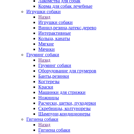
Лакомства для собак
Корма для собак лечебные
Игрушки собаки
Назад
Игрушки собаки
Винил,резина,латекс,дерево
Интерактивные
Кольца, канаты
Мягкие
Мячики
Груминг собаки
Назад
Груминг собаки
Оборудование для грумеров
Банты,резинки
Когтерезы
Краски
Машинки для стрижки
Ножницы
Расчески, щетки, пуходерки
Скребницы, колтунорезы
Шампуни,кондиционеры
Гигиена собаки
Назад
Гигиена собаки