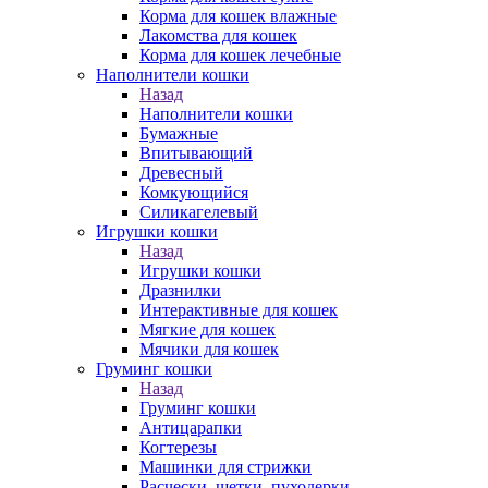
Корма для кошек влажные
Лакомства для кошек
Корма для кошек лечебные
Наполнители кошки
Назад
Наполнители кошки
Бумажные
Впитывающий
Древесный
Комкующийся
Силикагелевый
Игрушки кошки
Назад
Игрушки кошки
Дразнилки
Интерактивные для кошек
Мягкие для кошек
Мячики для кошек
Груминг кошки
Назад
Груминг кошки
Антицарапки
Когтерезы
Машинки для стрижки
Расчески, щетки, пуходерки