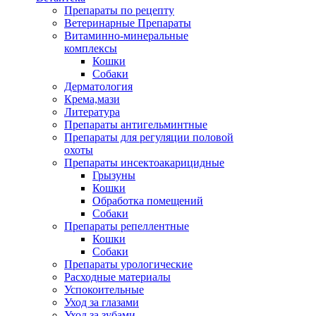
Препараты по рецепту
Ветеринарные Препараты
Витаминно-минеральные
комплексы
Кошки
Собаки
Дерматология
Крема,мази
Литература
Препараты антигельминтные
Препараты для регуляции половой
охоты
Препараты инсектоакарицидные
Грызуны
Кошки
Обработка помещений
Собаки
Препараты репеллентные
Кошки
Собаки
Препараты урологические
Расходные материалы
Успокоительные
Уход за глазами
Уход за зубами