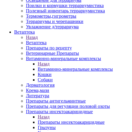
Освещение для террариума
Поилки и кормушки террариумистика
Полезный инвентарь террариумистика
Термометры,гигрометры
Террариумы и черепашники
Увлажнение д/террариума
Ветаптека
Назад
Ветаптека
Препараты по рецепту
Ветеринарные Препараты
Витаминно-минеральные комплексы
Назад
Витаминно-минеральные комплексы
Кошки
Собаки
Дерматология
Крема,мази
Литература
Препараты антигельминтные
Препараты для регуляции половой охоты
Препараты инсектоакарицидные
Назад
Препараты инсектоакарицидные
Грызуны