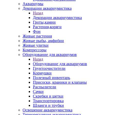
Аквариумы
Декорации аквариумистика
Назад
Декорации аквариумистика
Гроты,камни
Растения,коряги
Фон
Живые растения
Живые рыбы, амфибии
Живые улитки
Компрессоры
Оборудование для аквариумов
Назад
Оборудование для аквариумов
Грунтоочистители
Кормушки
Полезный инвентарь
Присоски, краники и клапаны
Распылители
Сачки
Скребки и щетки
Транспортировка
Шланги и трубки
Освещение аквариумистика
Терморегуляция аквариумистика