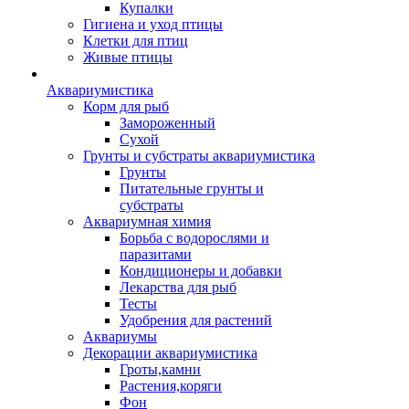
Купалки
Гигиена и уход птицы
Клетки для птиц
Живые птицы
Аквариумистика
Корм для рыб
Замороженный
Сухой
Грунты и субстраты аквариумистика
Грунты
Питательные грунты и
субстраты
Аквариумная химия
Борьба с водорослями и
паразитами
Кондиционеры и добавки
Лекарства для рыб
Тесты
Удобрения для растений
Аквариумы
Декорации аквариумистика
Гроты,камни
Растения,коряги
Фон