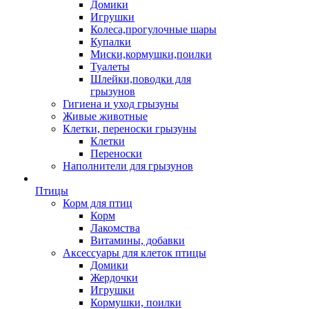
Домики
Игрушки
Колеса,прогулочные шары
Купалки
Миски,кормушки,поилки
Туалеты
Шлейки,поводки для
грызунов
Гигиена и уход грызуны
Живые животные
Клетки, переноски грызуны
Клетки
Переноски
Наполнители для грызунов
Птицы
Корм для птиц
Корм
Лакомства
Витамины, добавки
Аксессуары для клеток птицы
Домики
Жердочки
Игрушки
Кормушки, поилки