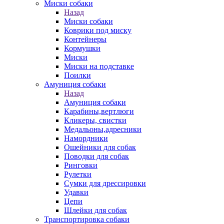
Миски собаки
Назад
Миски собаки
Коврики под миску
Контейнеры
Кормушки
Миски
Миски на подставке
Поилки
Амуниция собаки
Назад
Амуниция собаки
Карабины,вертлюги
Кликеры, свистки
Медальоны,адресники
Намордники
Ошейники для собак
Поводки для собак
Ринговки
Рулетки
Сумки для дрессировки
Удавки
Цепи
Шлейки для собак
Транспортировка собаки