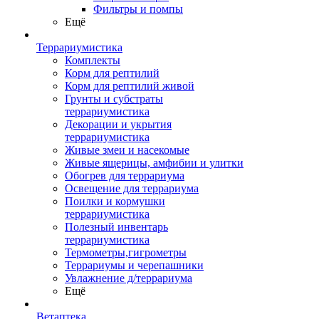
Фильтры и помпы
Ещё
Террариумистика
Комплекты
Корм для рептилий
Корм для рептилий живой
Грунты и субстраты
террариумистика
Декорации и укрытия
террариумистика
Живые змеи и насекомые
Живые ящерицы, амфибии и улитки
Обогрев для террариума
Освещение для террариума
Поилки и кормушки
террариумистика
Полезный инвентарь
террариумистика
Термометры,гигрометры
Террариумы и черепашники
Увлажнение д/террариума
Ещё
Ветаптека