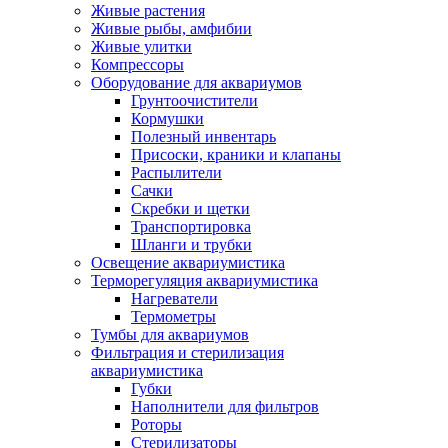
Живые растения
Живые рыбы, амфибии
Живые улитки
Компрессоры
Оборудование для аквариумов
Грунтоочистители
Кормушки
Полезный инвентарь
Присоски, краники и клапаны
Распылители
Сачки
Скребки и щетки
Транспортировка
Шланги и трубки
Освещение аквариумистика
Терморегуляция аквариумистика
Нагреватели
Термометры
Тумбы для аквариумов
Фильтрация и стерилизация
аквариумистика
Губки
Наполнители для фильтров
Роторы
Стерилизаторы