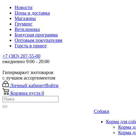
Новости
Цены и доставка
Магазины
Груминг
Ветклиника
Бонусная программа
Оптовым покупателям
Горсть в приют
+7 (383) 207-55-00
ежедневно 9:00 - 20:00
Гипермаркет зоотоваров
с лучшим ассортиментом
Личный кабинет
Войти
Корзина
пуста
0
Собаки
Корма для соб
Корма д
Корма д