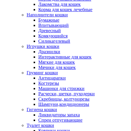
Лакомства для кошек
Корма для кошек лечебные
Наполнители кошки
Бумажные
Впитывающий
Древесный
Комкующийся
Силикагелевый
Игрушки кошки
Дразнилки
Интерактивные для кошек
Мягкие для кошек
Мячики для кошек
Груминг кошки
Антицарапки
Когтерезы
Машинки для стрижки
Расчески, щетки, пуходерки
Скребницы, колтунорезы
Шампуни,кондиционеры
Гигиена кошки
Ликвидаторы запаха
Спреи отпугивающие
Туалет кошки
Коврики кошки