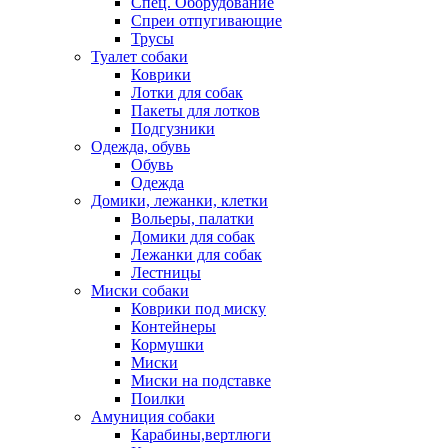
Спец. Оборудование
Спреи отпугивающие
Трусы
Туалет собаки
Коврики
Лотки для собак
Пакеты для лотков
Подгузники
Одежда, обувь
Обувь
Одежда
Домики, лежанки, клетки
Вольеры, палатки
Домики для собак
Лежанки для собак
Лестницы
Миски собаки
Коврики под миску
Контейнеры
Кормушки
Миски
Миски на подставке
Поилки
Амуниция собаки
Карабины,вертлюги