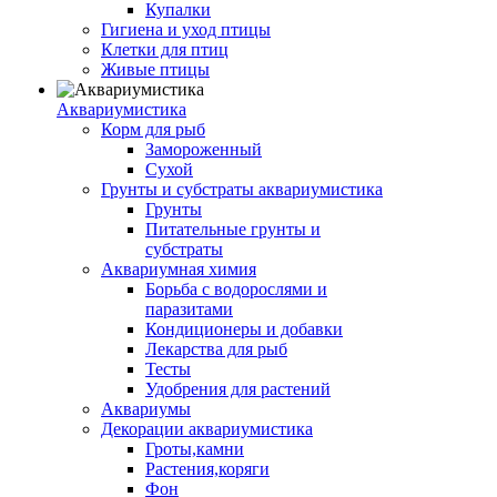
Купалки
Гигиена и уход птицы
Клетки для птиц
Живые птицы
Аквариумистика
Корм для рыб
Замороженный
Сухой
Грунты и субстраты аквариумистика
Грунты
Питательные грунты и
субстраты
Аквариумная химия
Борьба с водорослями и
паразитами
Кондиционеры и добавки
Лекарства для рыб
Тесты
Удобрения для растений
Аквариумы
Декорации аквариумистика
Гроты,камни
Растения,коряги
Фон