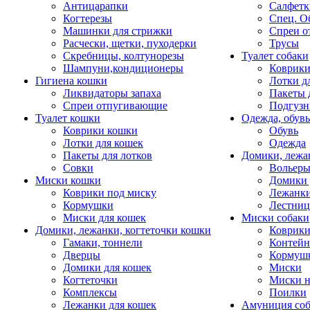
Антицарапки
Салфетк
Когтерезы
Спец. О
Машинки для стрижки
Спреи о
Расчески, щетки, пуходерки
Трусы
Скребницы, колтунорезы
Туалет собаки
Шампуни,кондиционеры
Коврик
Гигиена кошки
Лотки д
Ликвидаторы запаха
Пакеты 
Спреи отпугивающие
Подгузн
Туалет кошки
Одежда, обувь
Коврики кошки
Обувь
Лотки для кошек
Одежда
Пакеты для лотков
Домики, лежа
Совки
Вольеры
Миски кошки
Домики 
Коврики под миску
Лежанки
Кормушки
Лестни
Миски для кошек
Миски собаки
Домики, лежанки, когтеточки кошки
Коврики
Гамаки, тоннели
Контей
Дверцы
Кормуш
Домики для кошек
Миски
Когтеточки
Миски н
Комплексы
Поилки
Лежанки для кошек
Амуниция со