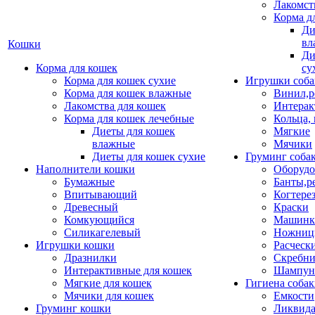
Лакомст
Корма д
Ди
вл
Кошки
Ди
Корма для кошек
су
Корма для кошек сухие
Игрушки соба
Корма для кошек влажные
Винил,р
Лакомства для кошек
Интерак
Корма для кошек лечебные
Кольца,
Диеты для кошек
Мягкие
влажные
Мячики
Диеты для кошек сухие
Груминг соба
Наполнители кошки
Оборудо
Бумажные
Банты,р
Впитывающий
Когтере
Древесный
Краски
Комкующийся
Машинки
Силикагелевый
Ножни
Игрушки кошки
Расческ
Дразнилки
Скребни
Интерактивные для кошек
Шампун
Мягкие для кошек
Гигиена соба
Мячики для кошек
Емкости
Груминг кошки
Ликвида