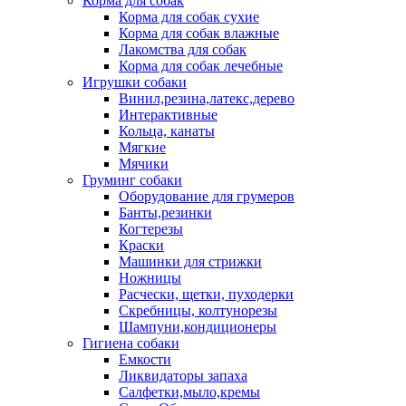
Корма для собак
Корма для собак сухие
Корма для собак влажные
Лакомства для собак
Корма для собак лечебные
Игрушки собаки
Винил,резина,латекс,дерево
Интерактивные
Кольца, канаты
Мягкие
Мячики
Груминг собаки
Оборудование для грумеров
Банты,резинки
Когтерезы
Краски
Машинки для стрижки
Ножницы
Расчески, щетки, пуходерки
Скребницы, колтунорезы
Шампуни,кондиционеры
Гигиена собаки
Емкости
Ликвидаторы запаха
Салфетки,мыло,кремы