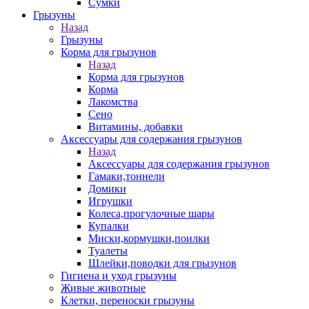
Сумки
Грызуны
Назад
Грызуны
Корма для грызунов
Назад
Корма для грызунов
Корма
Лакомства
Сено
Витамины, добавки
Аксессуары для содержания грызунов
Назад
Аксессуары для содержания грызунов
Гамаки,тоннели
Домики
Игрушки
Колеса,прогулочные шары
Купалки
Миски,кормушки,поилки
Туалеты
Шлейки,поводки для грызунов
Гигиена и уход грызуны
Живые животные
Клетки, переноски грызуны