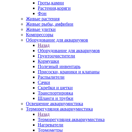
Гроты,камни
Растения,коряги
Фон
Живые растения
Живые рыбы, амфибии
Живые улитки
Компрессоры
Оборудование для аквариумов
Назад
Оборудование для аквариумов
Грунтоочистители
Кормушки
Полезный инвентарь
Присоски, краники и клапаны
Распылители
Сачки
Скребки и щетки
Транспортировка
Шланги и трубки
Освещение аквариумистика
Терморегуляция аквариумистика
Назад
Терморегуляция аквариумистика
Нагреватели
Термометры