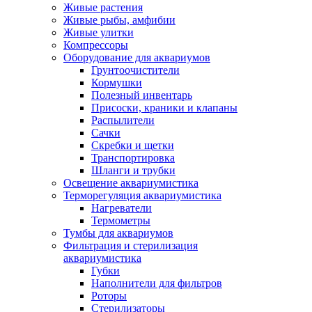
Живые растения
Живые рыбы, амфибии
Живые улитки
Компрессоры
Оборудование для аквариумов
Грунтоочистители
Кормушки
Полезный инвентарь
Присоски, краники и клапаны
Распылители
Сачки
Скребки и щетки
Транспортировка
Шланги и трубки
Освещение аквариумистика
Терморегуляция аквариумистика
Нагреватели
Термометры
Тумбы для аквариумов
Фильтрация и стерилизация
аквариумистика
Губки
Наполнители для фильтров
Роторы
Стерилизаторы