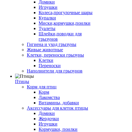
Домики
Игрушки
Колеса,прогулочные шары
Купалки
Миски,кормушки,поилки
Туалеты
Шлейки,поводки для
грызунов
Гигиена и уход грызуны
Живые животные
Клетки, переноски грызуны
Клетки
Переноски
Наполнители для грызунов
Птицы
Корм для птиц
Корм
Лакомства
Витамины, добавки
Аксессуары для клеток птицы
Домики
Жердочки
Игрушки
Кормушки, поилки