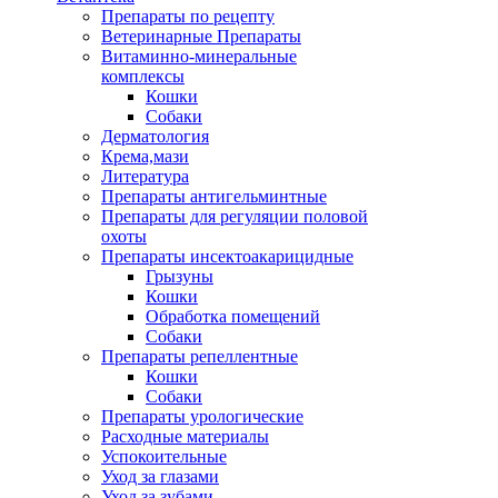
Препараты по рецепту
Ветеринарные Препараты
Витаминно-минеральные
комплексы
Кошки
Собаки
Дерматология
Крема,мази
Литература
Препараты антигельминтные
Препараты для регуляции половой
охоты
Препараты инсектоакарицидные
Грызуны
Кошки
Обработка помещений
Собаки
Препараты репеллентные
Кошки
Собаки
Препараты урологические
Расходные материалы
Успокоительные
Уход за глазами
Уход за зубами