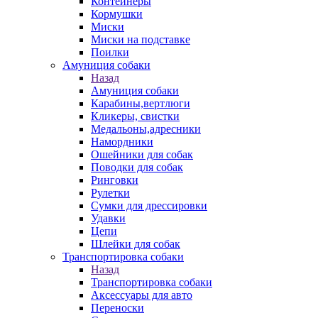
Контейнеры
Кормушки
Миски
Миски на подставке
Поилки
Амуниция собаки
Назад
Амуниция собаки
Карабины,вертлюги
Кликеры, свистки
Медальоны,адресники
Намордники
Ошейники для собак
Поводки для собак
Ринговки
Рулетки
Сумки для дрессировки
Удавки
Цепи
Шлейки для собак
Транспортировка собаки
Назад
Транспортировка собаки
Аксессуары для авто
Переноски