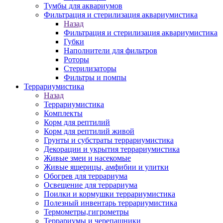
Тумбы для аквариумов
Фильтрация и стерилизация аквариумистика
Назад
Фильтрация и стерилизация аквариумистика
Губки
Наполнители для фильтров
Роторы
Стерилизаторы
Фильтры и помпы
Террариумистика
Назад
Террариумистика
Комплекты
Корм для рептилий
Корм для рептилий живой
Грунты и субстраты террариумистика
Декорации и укрытия террариумистика
Живые змеи и насекомые
Живые ящерицы, амфибии и улитки
Обогрев для террариума
Освещение для террариума
Поилки и кормушки террариумистика
Полезный инвентарь террариумистика
Термометры,гигрометры
Террариумы и черепашники