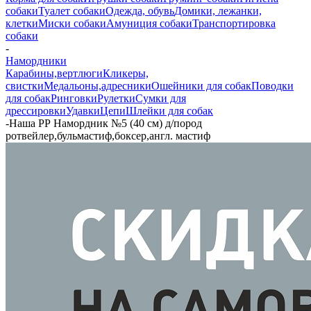
собаки
Туалет собаки
Одежда, обувь
Домики, лежанки,
клетки
Миски собаки
Амуниция собаки
Транспортировка
собаки
-
Намордники
Карабины,вертлюги
Кликеры,
свистки
Медальоны,адресники
Ошейники для собак
Поводки
для собак
Ринговки
Рулетки
Сумки для
дрессировки
Удавки
Цепи
Шлейки для собак
-
Наша РР Намордник №5 (40 см) д/пород
ротвейлер,бульмастиф,боксер,англ. мастиф