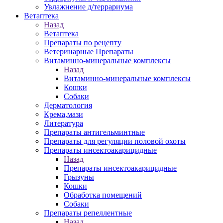
Увлажнение д/террариума
Ветаптека
Назад
Ветаптека
Препараты по рецепту
Ветеринарные Препараты
Витаминно-минеральные комплексы
Назад
Витаминно-минеральные комплексы
Кошки
Собаки
Дерматология
Крема,мази
Литература
Препараты антигельминтные
Препараты для регуляции половой охоты
Препараты инсектоакарицидные
Назад
Препараты инсектоакарицидные
Грызуны
Кошки
Обработка помещений
Собаки
Препараты репеллентные
Назад