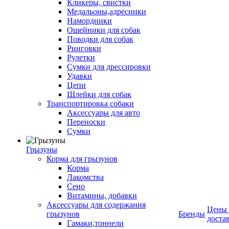
Кликеры, свистки
Медальоны,адресники
Намордники
Ошейники для собак
Поводки для собак
Ринговки
Рулетки
Сумки для дрессировки
Удавки
Цепи
Шлейки для собак
Транспортировка собаки
Аксессуары для авто
Переноски
Сумки
Грызуны
Корма для грызунов
Корма
Лакомства
Сено
Витамины, добавки
Аксессуары для содержания
Цены
грызунов
Бренды
доста
Гамаки,тоннели