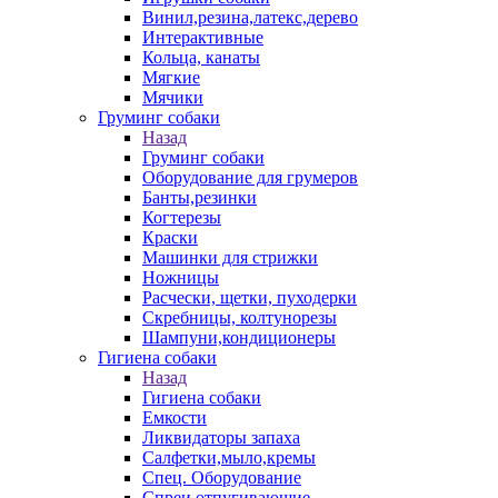
Винил,резина,латекс,дерево
Интерактивные
Кольца, канаты
Мягкие
Мячики
Груминг собаки
Назад
Груминг собаки
Оборудование для грумеров
Банты,резинки
Когтерезы
Краски
Машинки для стрижки
Ножницы
Расчески, щетки, пуходерки
Скребницы, колтунорезы
Шампуни,кондиционеры
Гигиена собаки
Назад
Гигиена собаки
Емкости
Ликвидаторы запаха
Салфетки,мыло,кремы
Спец. Оборудование
Спреи отпугивающие