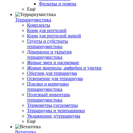
Фильтры и помпы
Ещё
Террариумистика
Комплекты
Корм для рептилий
Корм для рептилий живой
Грунты и субстраты
террариумистика
Декорации и укрытия
террариумистика
Живые змеи и насекомые
Живые ящерицы, амфибии и улитки
Обогрев для террариума
Освещение для террариума
Поилки и кормушки
террариумистика
Полезный инвентарь
террариумистика
Термометры,гигрометры
Террариумы и черепашники
Увлажнение д/террариума
Ещё
Ветаптека