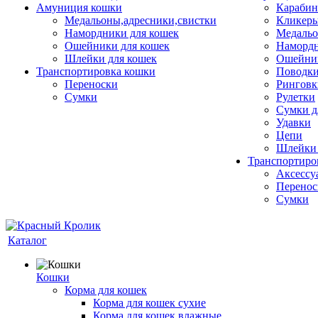
Амуниция кошки
Карабин
Медальоны,адресники,свистки
Кликеры
Намордники для кошек
Медальо
Ошейники для кошек
Наморд
Шлейки для кошек
Ошейник
Транспортировка кошки
Поводки
Переноски
Ринговк
Сумки
Рулетки
Сумки д
Удавки
Цепи
Шлейки 
Транспортиро
Аксессу
Перенос
Сумки
Каталог
Кошки
Корма для кошек
Корма для кошек сухие
Корма для кошек влажные