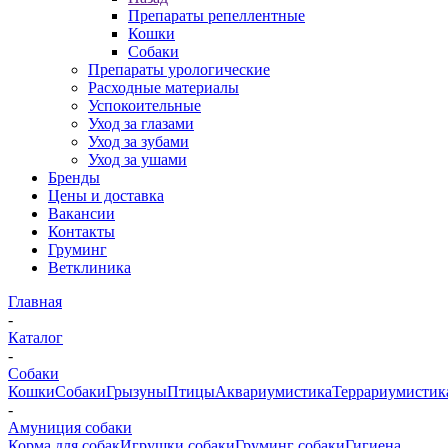
Препараты репеллентные
Кошки
Собаки
Препараты урологические
Расходные материалы
Успокоительные
Уход за глазами
Уход за зубами
Уход за ушами
Бренды
Цены и доставка
Вакансии
Контакты
Груминг
Ветклиника
Главная
-
Каталог
-
Собаки
Кошки
Собаки
Грызуны
Птицы
Аквариумистика
Террариумистик
-
Амуниция собаки
Корма для собак
Игрушки собаки
Груминг собаки
Гигиена