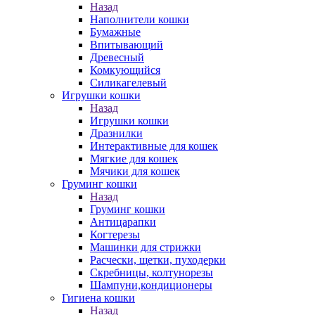
Назад
Наполнители кошки
Бумажные
Впитывающий
Древесный
Комкующийся
Силикагелевый
Игрушки кошки
Назад
Игрушки кошки
Дразнилки
Интерактивные для кошек
Мягкие для кошек
Мячики для кошек
Груминг кошки
Назад
Груминг кошки
Антицарапки
Когтерезы
Машинки для стрижки
Расчески, щетки, пуходерки
Скребницы, колтунорезы
Шампуни,кондиционеры
Гигиена кошки
Назад