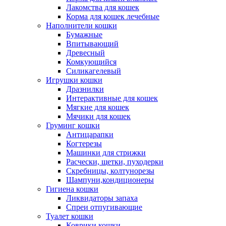
Лакомства для кошек
Корма для кошек лечебные
Наполнители кошки
Бумажные
Впитывающий
Древесный
Комкующийся
Силикагелевый
Игрушки кошки
Дразнилки
Интерактивные для кошек
Мягкие для кошек
Мячики для кошек
Груминг кошки
Антицарапки
Когтерезы
Машинки для стрижки
Расчески, щетки, пуходерки
Скребницы, колтунорезы
Шампуни,кондиционеры
Гигиена кошки
Ликвидаторы запаха
Спреи отпугивающие
Туалет кошки
Коврики кошки