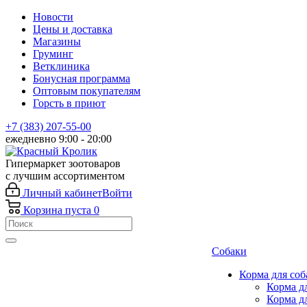
Новости
Цены и доставка
Магазины
Груминг
Ветклиника
Бонусная программа
Оптовым покупателям
Горсть в приют
+7 (383) 207-55-00
ежедневно 9:00 - 20:00
Гипермаркет зоотоваров
с лучшим ассортиментом
Личный кабинет
Войти
Корзина
пуста
0
Собаки
Корма для соб
Корма д
Корма д