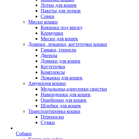
Лотки для кошек
Пакеты для лотков
Совки
Миски кошки
Коврики под миску
Кормушки
Миски для кошек
Домики, лежанки, когтеточки кошки
Гамаки, тоннели
Дверцы
Домики для кошек
Когтеточки
Комплексы
Лежанки для кошек
Амуниция кошки
Медальоны,адресники,свистки
Намордники для кошек
Ошейники для кошек
Шлейки для кошек
Транспортировка кошки
Переноски
Сумки
Собаки