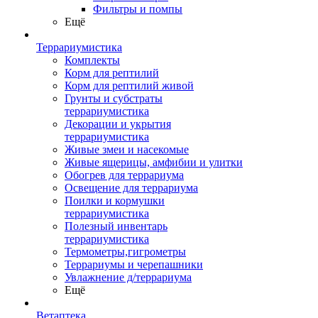
Фильтры и помпы
Ещё
Террариумистика
Комплекты
Корм для рептилий
Корм для рептилий живой
Грунты и субстраты
террариумистика
Декорации и укрытия
террариумистика
Живые змеи и насекомые
Живые ящерицы, амфибии и улитки
Обогрев для террариума
Освещение для террариума
Поилки и кормушки
террариумистика
Полезный инвентарь
террариумистика
Термометры,гигрометры
Террариумы и черепашники
Увлажнение д/террариума
Ещё
Ветаптека