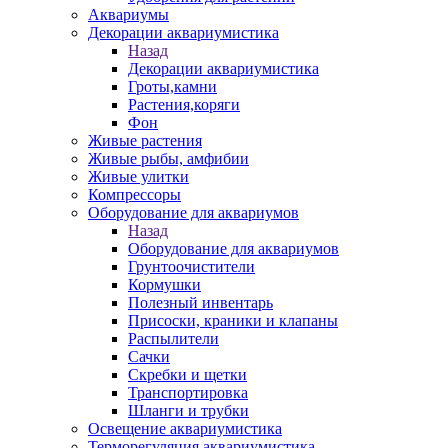
Аквариумы
Декорации аквариумистика
Назад
Декорации аквариумистика
Гроты,камни
Растения,коряги
Фон
Живые растения
Живые рыбы, амфибии
Живые улитки
Компрессоры
Оборудование для аквариумов
Назад
Оборудование для аквариумов
Грунтоочистители
Кормушки
Полезный инвентарь
Присоски, краники и клапаны
Распылители
Сачки
Скребки и щетки
Транспортировка
Шланги и трубки
Освещение аквариумистика
Терморегуляция аквариумистика