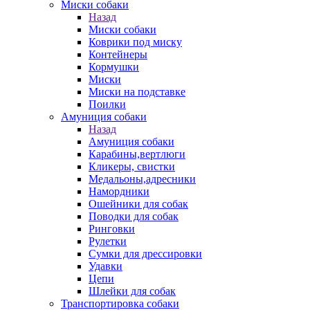
Миски собаки
Назад
Миски собаки
Коврики под миску
Контейнеры
Кормушки
Миски
Миски на подставке
Поилки
Амуниция собаки
Назад
Амуниция собаки
Карабины,вертлюги
Кликеры, свистки
Медальоны,адресники
Намордники
Ошейники для собак
Поводки для собак
Ринговки
Рулетки
Сумки для дрессировки
Удавки
Цепи
Шлейки для собак
Транспортировка собаки