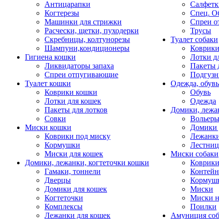
Антицарапки
Салфетк
Когтерезы
Спец. О
Машинки для стрижки
Спреи о
Расчески, щетки, пуходерки
Трусы
Скребницы, колтунорезы
Туалет собаки
Шампуни,кондиционеры
Коврик
Гигиена кошки
Лотки д
Ликвидаторы запаха
Пакеты 
Спреи отпугивающие
Подгузн
Туалет кошки
Одежда, обувь
Коврики кошки
Обувь
Лотки для кошек
Одежда
Пакеты для лотков
Домики, лежа
Совки
Вольеры
Миски кошки
Домики 
Коврики под миску
Лежанки
Кормушки
Лестни
Миски для кошек
Миски собаки
Домики, лежанки, когтеточки кошки
Коврики
Гамаки, тоннели
Контей
Дверцы
Кормуш
Домики для кошек
Миски
Когтеточки
Миски н
Комплексы
Поилки
Лежанки для кошек
Амуниция со