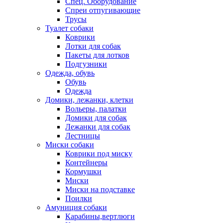
Спец. Оборудование
Спреи отпугивающие
Трусы
Туалет собаки
Коврики
Лотки для собак
Пакеты для лотков
Подгузники
Одежда, обувь
Обувь
Одежда
Домики, лежанки, клетки
Вольеры, палатки
Домики для собак
Лежанки для собак
Лестницы
Миски собаки
Коврики под миску
Контейнеры
Кормушки
Миски
Миски на подставке
Поилки
Амуниция собаки
Карабины,вертлюги