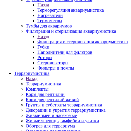
Назад
Терморегуляция аквариумистика
Нагреватели
Термометры
Тумбы для аквариумов
Фильтрация и стерилизация аквариумистика
Назад
Фильтрация и стерилизация аквариумистика
Губки
Наполнители для фильтров
Роторы
Стерилизаторы
Фильтры и помпы
Террариумистика
Назад
Террариумистика
Комплекты
Корм для рептилий
Корм для рептилий живой
Грунты и субстраты террариумистика
Декорации и укрытия террариумистика
Живые змеи и насекомые
Живые ящерицы, амфибии и улитки
Обогрев для террариума