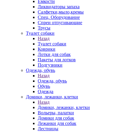
Емкости
Ликвидаторы запаха
Салфетки,мыло,кремы
Спец. Оборудование
Спреи отпугивающие
Трусы
Туалет собаки
Назад
Туалет собаки
Коврики
Лотки для собак
Пакеты для лотков
Подгузники
Одежда, обувь
Назад
Одежда, обувь
Обувь
Одежда
Домики, лежанки, клетки
Назад
Домики, лежанки, клетки
Вольеры, палатки
Домики для собак
Лежанки для собак
Лестницы