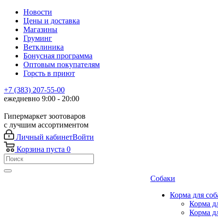
Новости
Цены и доставка
Магазины
Груминг
Ветклиника
Бонусная программа
Оптовым покупателям
Горсть в приют
+7 (383) 207-55-00
ежедневно 9:00 - 20:00
Гипермаркет зоотоваров
с лучшим ассортиментом
Личный кабинет
Войти
Корзина
пуста
0
Собаки
Корма для соб
Корма д
Корма д