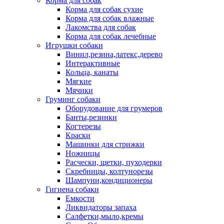
Корма для собак
Корма для собак сухие
Корма для собак влажные
Лакомства для собак
Корма для собак лечебные
Игрушки собаки
Винил,резина,латекс,дерево
Интерактивные
Кольца, канаты
Мягкие
Мячики
Груминг собаки
Оборудование для грумеров
Банты,резинки
Когтерезы
Краски
Машинки для стрижки
Ножницы
Расчески, щетки, пуходерки
Скребницы, колтунорезы
Шампуни,кондиционеры
Гигиена собаки
Емкости
Ликвидаторы запаха
Салфетки,мыло,кремы