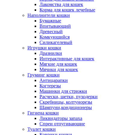
Лакомства для кошек
Корма для кошек лечебные
Наполнители кошки
Бумажные
Впитывающий
Древесный
Комкующийся
Силикагелевый
Игрушки кошки
Дразнилки
Интерактивные для кошек
Мягкие для кошек
Мячики для кошек
Груминг кошки
Антицарапки
Когтерезы
Машинки для стрижки
Расчески, щетки, пуходерки
Скребницы, колтунорезы
Шампуни,кондиционеры
Гигиена кошки
Ликвидаторы запаха
Спреи отпугивающие
Туалет кошки
Коврики кошки