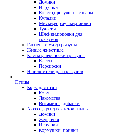
Домики
Игрушки
Колеса,прогулочные шары
Купалки
Миски,кормушки,поилки
Туалеты
Шлейки,поводки для
грызунов
Гигиена и уход грызуны
Живые животные
Клетки, переноски грызуны
Клетки
Переноски
Наполнители для грызунов
Птицы
Корм для птиц
Корм
Лакомства
Витамины, добавки
Аксессуары для клеток птицы
Домики
Жердочки
Игрушки
Кормушки, поилки