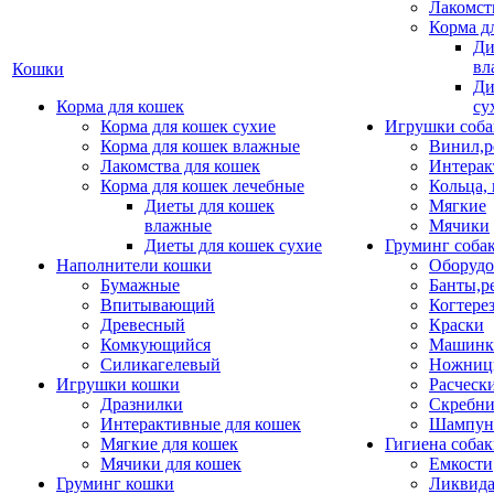
Лакомст
Корма д
Ди
вл
Кошки
Ди
Корма для кошек
су
Корма для кошек сухие
Игрушки соба
Корма для кошек влажные
Винил,р
Лакомства для кошек
Интерак
Корма для кошек лечебные
Кольца,
Диеты для кошек
Мягкие
влажные
Мячики
Диеты для кошек сухие
Груминг соба
Наполнители кошки
Оборудо
Бумажные
Банты,р
Впитывающий
Когтере
Древесный
Краски
Комкующийся
Машинки
Силикагелевый
Ножни
Игрушки кошки
Расческ
Дразнилки
Скребни
Интерактивные для кошек
Шампун
Мягкие для кошек
Гигиена соба
Мячики для кошек
Емкости
Груминг кошки
Ликвида