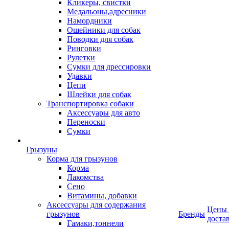
Кликеры, свистки
Медальоны,адресники
Намордники
Ошейники для собак
Поводки для собак
Ринговки
Рулетки
Сумки для дрессировки
Удавки
Цепи
Шлейки для собак
Транспортировка собаки
Аксессуары для авто
Переноски
Сумки
Грызуны
Корма для грызунов
Корма
Лакомства
Сено
Витамины, добавки
Аксессуары для содержания
Цены
грызунов
Бренды
доста
Гамаки,тоннели