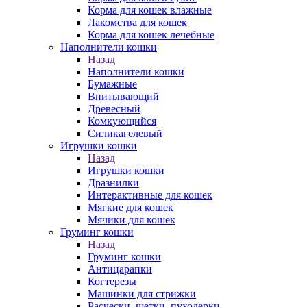
Корма для кошек влажные
Лакомства для кошек
Корма для кошек лечебные
Наполнители кошки
Назад
Наполнители кошки
Бумажные
Впитывающий
Древесный
Комкующийся
Силикагелевый
Игрушки кошки
Назад
Игрушки кошки
Дразнилки
Интерактивные для кошек
Мягкие для кошек
Мячики для кошек
Груминг кошки
Назад
Груминг кошки
Антицарапки
Когтерезы
Машинки для стрижки
Расчески, щетки, пуходерки