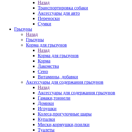
Назад
Транспортировка собаки
Аксессуары для авто
Переноски
Сумки
Грызуны
Назад
Грызуны
Корма для грызунов
Назад
Корма для грызунов
Корма
Лакомства
Сено
Витамины, добавки
Аксессуары для содержания грызунов
Назад
Аксессуары для содержания грызунов
Гамаки,тоннели
Домики
Игрушки
Колеса,прогулочные шары
Купалки
Миски,кормушки,поилки
Туалеты