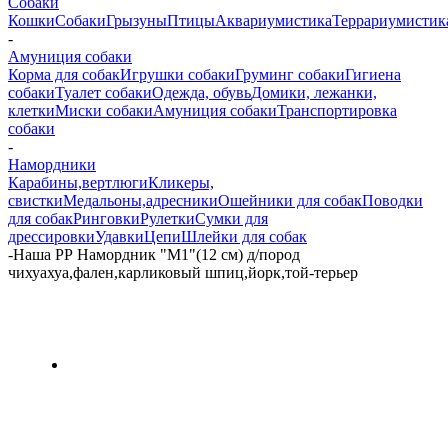
Собаки
Кошки
Собаки
Грызуны
Птицы
Аквариумистика
Террариумистик
-
Амуниция собаки
Корма для собак
Игрушки собаки
Груминг собаки
Гигиена
собаки
Туалет собаки
Одежда, обувь
Домики, лежанки,
клетки
Миски собаки
Амуниция собаки
Транспортировка
собаки
-
Намордники
Карабины,вертлюги
Кликеры,
свистки
Медальоны,адресники
Ошейники для собак
Поводки
для собак
Ринговки
Рулетки
Сумки для
дрессировки
Удавки
Цепи
Шлейки для собак
-
Наша РР Намордник "М1"(12 см) д/пород
чихуахуа,фален,карликовый шпиц,йорк,той-терьер