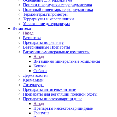
Освещение для террариума
Поилки и кормушки террариумистика
Полезный инвентарь террариумистика
Термометры,гигрометры
Террариумы и черепашники
Увлажнение д/террариума
Ветаптека
Назад
Ветаптека
Препараты по рецепту
Ветеринарные Препараты
Витаминно-минеральные комплексы
Назад
Витаминно-минеральные комплексы
Кошки
Собаки
Дерматология
Крема,мази
Литература
Препараты антигельминтные
Препараты для регуляции половой охоты
Препараты инсектоакарицидные
Назад
Препараты инсектоакарицидные
Грызуны