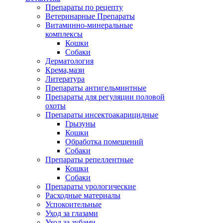
Препараты по рецепту
Ветеринарные Препараты
Витаминно-минеральные
комплексы
Кошки
Собаки
Дерматология
Крема,мази
Литература
Препараты антигельминтные
Препараты для регуляции половой
охоты
Препараты инсектоакарицидные
Грызуны
Кошки
Обработка помещений
Собаки
Препараты репеллентные
Кошки
Собаки
Препараты урологические
Расходные материалы
Успокоительные
Уход за глазами
Уход за зубами