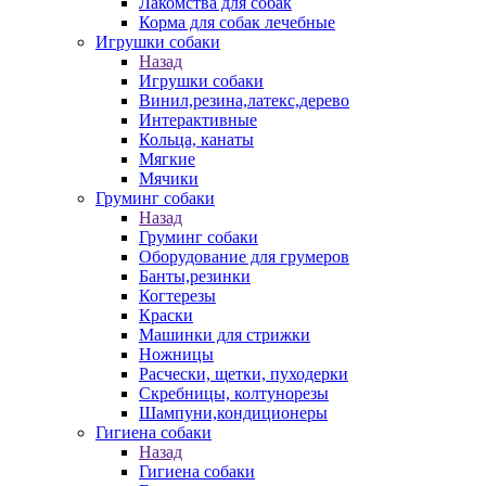
Лакомства для собак
Корма для собак лечебные
Игрушки собаки
Назад
Игрушки собаки
Винил,резина,латекс,дерево
Интерактивные
Кольца, канаты
Мягкие
Мячики
Груминг собаки
Назад
Груминг собаки
Оборудование для грумеров
Банты,резинки
Когтерезы
Краски
Машинки для стрижки
Ножницы
Расчески, щетки, пуходерки
Скребницы, колтунорезы
Шампуни,кондиционеры
Гигиена собаки
Назад
Гигиена собаки