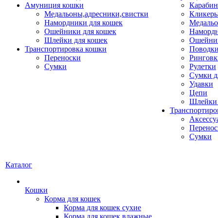
Амуниция кошки
Карабин
Медальоны,адресники,свистки
Кликеры
Намордники для кошек
Медальо
Ошейники для кошек
Наморд
Шлейки для кошек
Ошейник
Транспортировка кошки
Поводки
Переноски
Ринговк
Сумки
Рулетки
Сумки д
Удавки
Цепи
Шлейки 
Транспортиро
Аксессу
Перенос
Сумки
Каталог
Кошки
Корма для кошек
Корма для кошек сухие
Корма для кошек влажные