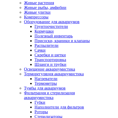
Живые растения
Живые рыбы, амфибии
Живые улитки
Компрессоры
Оборудование для аквариумов
Грунтоочистители
Кормушки
Полезный инвентарь
Присоски, краники и клапаны
Распылители
Сачки
Скребки и щетки
Транспортировка
Шланги и трубки
Освещение аквариумистика
Терморегуляция аквариумистика
Нагреватели
Термометры
Тумбы для аквариумов
Фильтрация и стерилизация
аквариумистика
Губки
Наполнители для фильтров
Роторы
Стерилизаторы