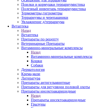
Освещение для террариума
Поилки и кормушки террариумистика
Полезный инвентарь террариумистика
Термометры,гигрометры
Террариумы и черепашники
Увлажнение д/террариума
Ветаптека
Назад
Ветаптека
Препараты по рецепту
Ветеринарные Препараты
Витаминно-минеральные комплексы
Назад
Витаминно-минеральные комплексы
Кошки
Собаки
Дерматология
Крема,мази
Литература
Препараты антигельминтные
Препараты для регуляции половой охоты
Препараты инсектоакарицидные
Назад
Препараты инсектоакарицидные
Грызуны