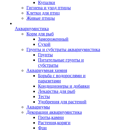
Купалки
Гигиена и уход птицы
Клетки для птиц
Живые птицы
Аквариумистика
Корм для рыб
Замороженный
Сухой
Грунты и субстраты аквариумистика
Грунты
Питательные грунты и
субстраты
Аквариумная химия
Борьба с водорослями и
паразитами
Кондиционеры и добавки
Лекарства для рыб
Тесты
Удобрения для растений
Аквариумы
Декорации аквариумистика
Гроты,камни
Растения,коряги
Фон