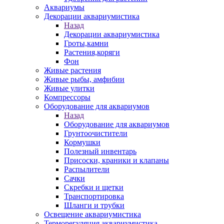
Аквариумы
Декорации аквариумистика
Назад
Декорации аквариумистика
Гроты,камни
Растения,коряги
Фон
Живые растения
Живые рыбы, амфибии
Живые улитки
Компрессоры
Оборудование для аквариумов
Назад
Оборудование для аквариумов
Грунтоочистители
Кормушки
Полезный инвентарь
Присоски, краники и клапаны
Распылители
Сачки
Скребки и щетки
Транспортировка
Шланги и трубки
Освещение аквариумистика
Терморегуляция аквариумистика