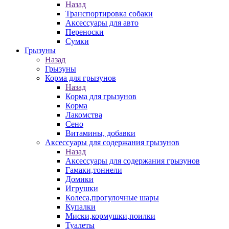
Назад
Транспортировка собаки
Аксессуары для авто
Переноски
Сумки
Грызуны
Назад
Грызуны
Корма для грызунов
Назад
Корма для грызунов
Корма
Лакомства
Сено
Витамины, добавки
Аксессуары для содержания грызунов
Назад
Аксессуары для содержания грызунов
Гамаки,тоннели
Домики
Игрушки
Колеса,прогулочные шары
Купалки
Миски,кормушки,поилки
Туалеты