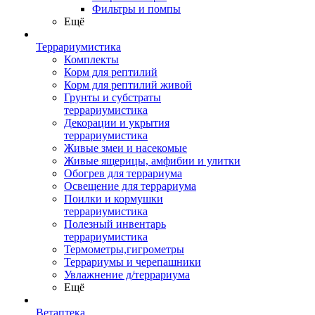
Фильтры и помпы
Ещё
Террариумистика
Комплекты
Корм для рептилий
Корм для рептилий живой
Грунты и субстраты
террариумистика
Декорации и укрытия
террариумистика
Живые змеи и насекомые
Живые ящерицы, амфибии и улитки
Обогрев для террариума
Освещение для террариума
Поилки и кормушки
террариумистика
Полезный инвентарь
террариумистика
Термометры,гигрометры
Террариумы и черепашники
Увлажнение д/террариума
Ещё
Ветаптека