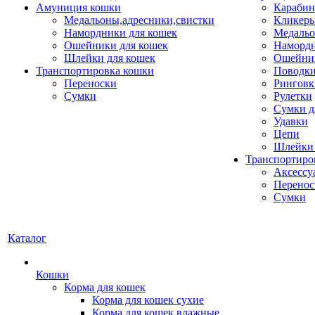
Амуниция кошки
Карабин
Медальоны,адресники,свистки
Кликеры
Намордники для кошек
Медальо
Ошейники для кошек
Наморд
Шлейки для кошек
Ошейник
Транспортировка кошки
Поводки
Переноски
Ринговк
Сумки
Рулетки
Сумки д
Удавки
Цепи
Шлейки 
Транспортиро
Аксессу
Перенос
Сумки
Каталог
Кошки
Корма для кошек
Корма для кошек сухие
Корма для кошек влажные