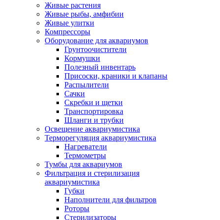
Живые растения
Живые рыбы, амфибии
Живые улитки
Компрессоры
Оборудование для аквариумов
Грунтоочистители
Кормушки
Полезный инвентарь
Присоски, краники и клапаны
Распылители
Сачки
Скребки и щетки
Транспортировка
Шланги и трубки
Освещение аквариумистика
Терморегуляция аквариумистика
Нагреватели
Термометры
Тумбы для аквариумов
Фильтрация и стерилизация
аквариумистика
Губки
Наполнители для фильтров
Роторы
Стерилизаторы