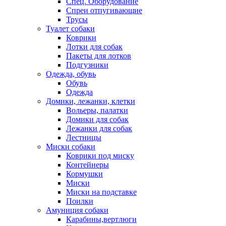
Спец. Оборудование
Спреи отпугивающие
Трусы
Туалет собаки
Коврики
Лотки для собак
Пакеты для лотков
Подгузники
Одежда, обувь
Обувь
Одежда
Домики, лежанки, клетки
Вольеры, палатки
Домики для собак
Лежанки для собак
Лестницы
Миски собаки
Коврики под миску
Контейнеры
Кормушки
Миски
Миски на подставке
Поилки
Амуниция собаки
Карабины,вертлюги