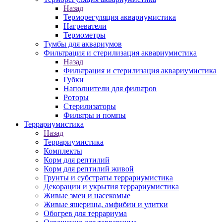
Назад
Терморегуляция аквариумистика
Нагреватели
Термометры
Тумбы для аквариумов
Фильтрация и стерилизация аквариумистика
Назад
Фильтрация и стерилизация аквариумистика
Губки
Наполнители для фильтров
Роторы
Стерилизаторы
Фильтры и помпы
Террариумистика
Назад
Террариумистика
Комплекты
Корм для рептилий
Корм для рептилий живой
Грунты и субстраты террариумистика
Декорации и укрытия террариумистика
Живые змеи и насекомые
Живые ящерицы, амфибии и улитки
Обогрев для террариума