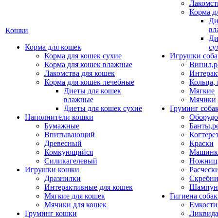
Лакомст
Корма д
Ди
вл
Кошки
Ди
Корма для кошек
су
Корма для кошек сухие
Игрушки соба
Корма для кошек влажные
Винил,р
Лакомства для кошек
Интерак
Корма для кошек лечебные
Кольца,
Диеты для кошек
Мягкие
влажные
Мячики
Диеты для кошек сухие
Груминг соба
Наполнители кошки
Оборудо
Бумажные
Банты,р
Впитывающий
Когтере
Древесный
Краски
Комкующийся
Машинки
Силикагелевый
Ножни
Игрушки кошки
Расческ
Дразнилки
Скребни
Интерактивные для кошек
Шампун
Мягкие для кошек
Гигиена соба
Мячики для кошек
Емкости
Груминг кошки
Ликвида