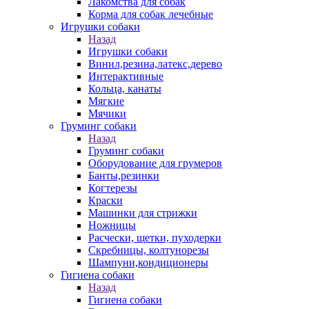
Лакомства для собак
Корма для собак лечебные
Игрушки собаки
Назад
Игрушки собаки
Винил,резина,латекс,дерево
Интерактивные
Кольца, канаты
Мягкие
Мячики
Груминг собаки
Назад
Груминг собаки
Оборудование для грумеров
Банты,резинки
Когтерезы
Краски
Машинки для стрижки
Ножницы
Расчески, щетки, пуходерки
Скребницы, колтунорезы
Шампуни,кондиционеры
Гигиена собаки
Назад
Гигиена собаки