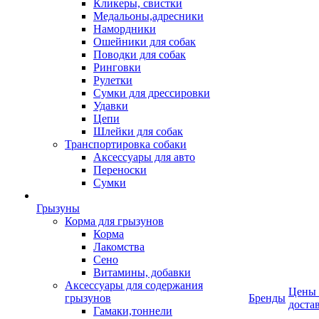
Кликеры, свистки
Медальоны,адресники
Намордники
Ошейники для собак
Поводки для собак
Ринговки
Рулетки
Сумки для дрессировки
Удавки
Цепи
Шлейки для собак
Транспортировка собаки
Аксессуары для авто
Переноски
Сумки
Грызуны
Корма для грызунов
Корма
Лакомства
Сено
Витамины, добавки
Аксессуары для содержания
Цены
грызунов
Бренды
доста
Гамаки,тоннели