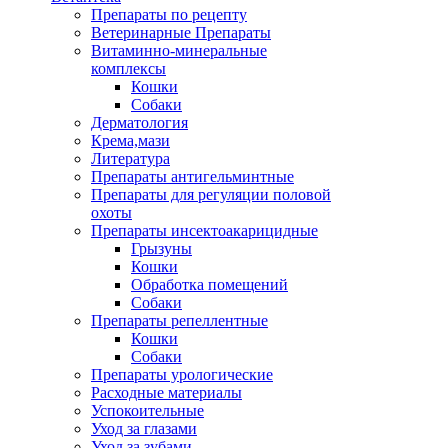
Препараты по рецепту
Ветеринарные Препараты
Витаминно-минеральные
комплексы
Кошки
Собаки
Дерматология
Крема,мази
Литература
Препараты антигельминтные
Препараты для регуляции половой
охоты
Препараты инсектоакарицидные
Грызуны
Кошки
Обработка помещений
Собаки
Препараты репеллентные
Кошки
Собаки
Препараты урологические
Расходные материалы
Успокоительные
Уход за глазами
Уход за зубами