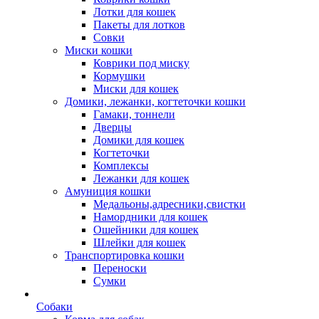
Лотки для кошек
Пакеты для лотков
Совки
Миски кошки
Коврики под миску
Кормушки
Миски для кошек
Домики, лежанки, когтеточки кошки
Гамаки, тоннели
Дверцы
Домики для кошек
Когтеточки
Комплексы
Лежанки для кошек
Амуниция кошки
Медальоны,адресники,свистки
Намордники для кошек
Ошейники для кошек
Шлейки для кошек
Транспортировка кошки
Переноски
Сумки
Собаки