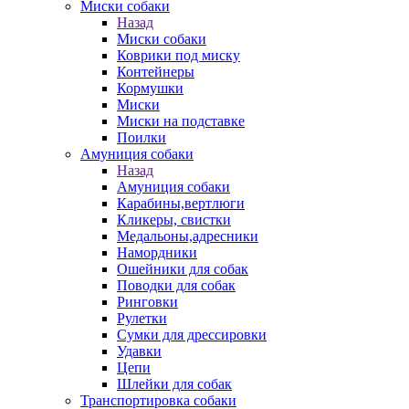
Миски собаки
Назад
Миски собаки
Коврики под миску
Контейнеры
Кормушки
Миски
Миски на подставке
Поилки
Амуниция собаки
Назад
Амуниция собаки
Карабины,вертлюги
Кликеры, свистки
Медальоны,адресники
Намордники
Ошейники для собак
Поводки для собак
Ринговки
Рулетки
Сумки для дрессировки
Удавки
Цепи
Шлейки для собак
Транспортировка собаки