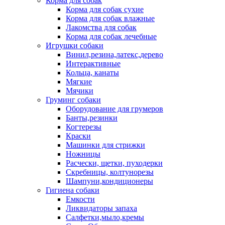
Корма для собак
Корма для собак сухие
Корма для собак влажные
Лакомства для собак
Корма для собак лечебные
Игрушки собаки
Винил,резина,латекс,дерево
Интерактивные
Кольца, канаты
Мягкие
Мячики
Груминг собаки
Оборудование для грумеров
Банты,резинки
Когтерезы
Краски
Машинки для стрижки
Ножницы
Расчески, щетки, пуходерки
Скребницы, колтунорезы
Шампуни,кондиционеры
Гигиена собаки
Емкости
Ликвидаторы запаха
Салфетки,мыло,кремы