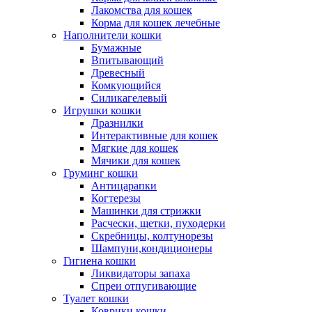
Лакомства для кошек
Корма для кошек лечебные
Наполнители кошки
Бумажные
Впитывающий
Древесный
Комкующийся
Силикагелевый
Игрушки кошки
Дразнилки
Интерактивные для кошек
Мягкие для кошек
Мячики для кошек
Груминг кошки
Антицарапки
Когтерезы
Машинки для стрижки
Расчески, щетки, пуходерки
Скребницы, колтунорезы
Шампуни,кондиционеры
Гигиена кошки
Ликвидаторы запаха
Спреи отпугивающие
Туалет кошки
Коврики кошки