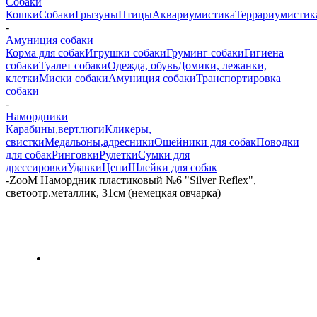
Собаки
Кошки
Собаки
Грызуны
Птицы
Аквариумистика
Террариумистик
-
Амуниция собаки
Корма для собак
Игрушки собаки
Груминг собаки
Гигиена
собаки
Туалет собаки
Одежда, обувь
Домики, лежанки,
клетки
Миски собаки
Амуниция собаки
Транспортировка
собаки
-
Намордники
Карабины,вертлюги
Кликеры,
свистки
Медальоны,адресники
Ошейники для собак
Поводки
для собак
Ринговки
Рулетки
Сумки для
дрессировки
Удавки
Цепи
Шлейки для собак
-
ZооM Намордник пластиковый №6 "Silver Reflex",
светоотр.металлик, 31см (немецкая овчарка)