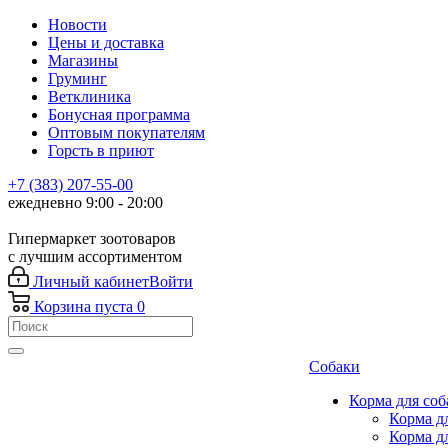
Новости
Цены и доставка
Магазины
Груминг
Ветклиника
Бонусная программа
Оптовым покупателям
Горсть в приют
+7 (383) 207-55-00
ежедневно 9:00 - 20:00
Гипермаркет зоотоваров
с лучшим ассортиментом
Личный кабинет
Войти
Корзина
пуста
0
Собаки
Корма для соб
Корма д
Корма д