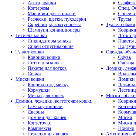
Антицарапки
Салфетк
Когтерезы
Спец. О
Машинки для стрижки
Спреи о
Расчески, щетки, пуходерки
Трусы
Скребницы, колтунорезы
Туалет собаки
Шампуни,кондиционеры
Коврик
Гигиена кошки
Лотки д
Ликвидаторы запаха
Пакеты 
Спреи отпугивающие
Подгузн
Туалет кошки
Одежда, обувь
Коврики кошки
Обувь
Лотки для кошек
Одежда
Пакеты для лотков
Домики, лежа
Совки
Вольеры
Миски кошки
Домики 
Коврики под миску
Лежанки
Кормушки
Лестни
Миски для кошек
Миски собаки
Домики, лежанки, когтеточки кошки
Коврики
Гамаки, тоннели
Контей
Дверцы
Кормуш
Домики для кошек
Миски
Когтеточки
Миски н
Комплексы
Поилки
Лежанки для кошек
Амуниция со