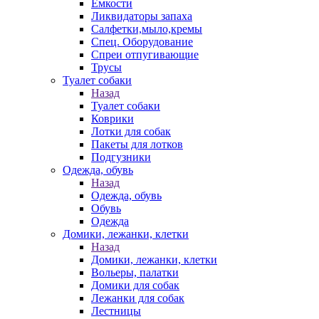
Емкости
Ликвидаторы запаха
Салфетки,мыло,кремы
Спец. Оборудование
Спреи отпугивающие
Трусы
Туалет собаки
Назад
Туалет собаки
Коврики
Лотки для собак
Пакеты для лотков
Подгузники
Одежда, обувь
Назад
Одежда, обувь
Обувь
Одежда
Домики, лежанки, клетки
Назад
Домики, лежанки, клетки
Вольеры, палатки
Домики для собак
Лежанки для собак
Лестницы