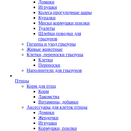
Домики
Игрушки
Колеса,прогулочные шары
Купалки
Миски,кормушки,поилки
Туалеты
Шлейки,поводки для
грызунов
Гигиена и уход грызуны
Живые животные
Клетки, переноски грызуны
Клетки
Переноски
Наполнители для грызунов
Птицы
Корм для птиц
Корм
Лакомства
Витамины, добавки
Аксессуары для клеток птицы
Домики
Жердочки
Игрушки
Кормушки, поилки