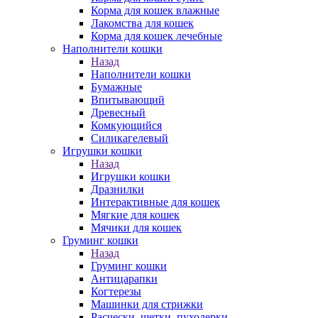
Корма для кошек влажные
Лакомства для кошек
Корма для кошек лечебные
Наполнители кошки
Назад
Наполнители кошки
Бумажные
Впитывающий
Древесный
Комкующийся
Силикагелевый
Игрушки кошки
Назад
Игрушки кошки
Дразнилки
Интерактивные для кошек
Мягкие для кошек
Мячики для кошек
Груминг кошки
Назад
Груминг кошки
Антицарапки
Когтерезы
Машинки для стрижки
Расчески, щетки, пуходерки