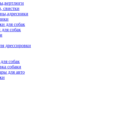
ы,вертлюги
, свистки
ны,адресники
ники
и для собак
 для собак
и
ля дрессировки
для собак
вка собаки
ары для авто
ки