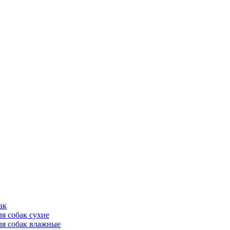
ак
ля собак сухие
ля собак влажные