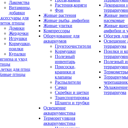
Лакомства
Растения,коряги
Декорации 
Витамины,
Фон
террариуми
добавки
Живые растения
Живые змеи
ксессуары для
Живые рыбы, амфибии
насекомые
леток птицы
Живые улитки
Живые яще
Домики
Компрессоры
амфибии и 
Жердочки
Оборудование для
Обогрев для
Игрушки
аквариумов
Освещение 
Кормушки,
Грунтоочистители
террариума
поилки
Кормушки
Поилки и к
Купалки
Полезный
террариуми
игиена и уход
инвентарь
Полезный и
тицы
Присоски,
террариуми
летки для птиц
краники и
Термометры
ивые птицы
клапаны
Террариумы
Распылители
черепашник
Сачки
Увлажнение 
Скребки и щетки
террариума
Транспортировка
Шланги и трубки
Освещение
аквариумистика
Терморегуляция
аквариумистика