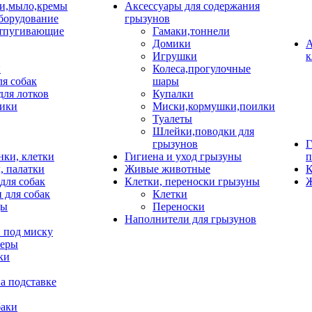
и,мыло,кремы
Аксессуары для содержания
борудование
грызунов
тпугивающие
Гамаки,тоннели
Домики
А
Игрушки
к
и
Колеса,прогулочные
ля собак
шары
для лотков
Купалки
ики
Миски,кормушки,поилки
Туалеты
Шлейки,поводки для
грызунов
Г
нки, клетки
Гигиена и уход грызуны
п
, палатки
Живые животные
К
для собак
Клетки, переноски грызуны
Ж
 для собак
Клетки
цы
Переноски
Наполнители для грызунов
 под миску
неры
ки
а подставке
баки