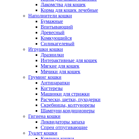
Лакомства для кошек
Корма для кошек лечебные
Наполнители кошки
Бумажные
Впитывающий
Древесный
Комкующийся
Силикагелевый
Игрушки кошки
Дразнилки
Интерактивные для кошек
Мягкие для кошек
Мячики для кошек
Груминг кошки
Антицарапки
Когтерезы
Машинки для стрижки
Расчески, щетки, пуходерки
Скребницы, колтунорезы
Шампуни,кондиционеры
Гигиена кошки
Ликвидаторы запаха
Спреи отпугивающие
Туалет кошки
Коврики кошки