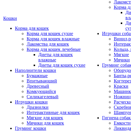
Лакомст
Корма д
Ди
вл
Кошки
Ди
Корма для кошек
су
Корма для кошек сухие
Игрушки соба
Корма для кошек влажные
Винил,р
Лакомства для кошек
Интерак
Корма для кошек лечебные
Кольца,
Диеты для кошек
Мягкие
влажные
Мячики
Диеты для кошек сухие
Груминг соба
Наполнители кошки
Оборудо
Бумажные
Банты,р
Впитывающий
Когтере
Древесный
Краски
Комкующийся
Машинки
Силикагелевый
Ножни
Игрушки кошки
Расческ
Дразнилки
Скребни
Интерактивные для кошек
Шампун
Мягкие для кошек
Гигиена соба
Мячики для кошек
Емкости
Груминг кошки
Ликвида