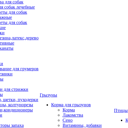
ва для собак
ля собак лечебные
еты для собак
ажные
еты для собак
хие
ки
езина,латекс,дерево
тивные
 канаты
ки
вание для грумеров
езинки
зы
 для стрижки
цы
Грызуны
и, щетки, пуходерки
цы, колтунорезы
Корма для грызунов
и,кондиционеры
Корма
Птицы
ки
Лакомства
Сено
К
торы запаха
Витамины, добавки