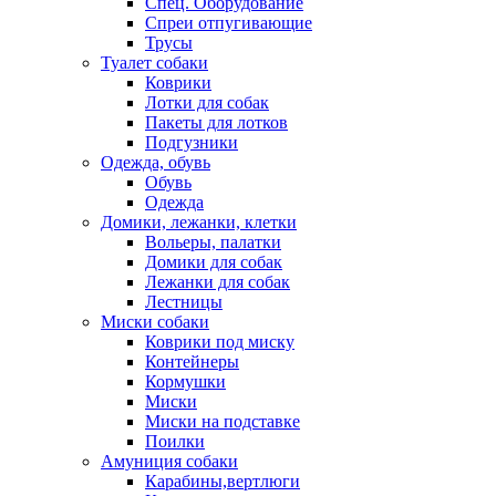
Спец. Оборудование
Спреи отпугивающие
Трусы
Туалет собаки
Коврики
Лотки для собак
Пакеты для лотков
Подгузники
Одежда, обувь
Обувь
Одежда
Домики, лежанки, клетки
Вольеры, палатки
Домики для собак
Лежанки для собак
Лестницы
Миски собаки
Коврики под миску
Контейнеры
Кормушки
Миски
Миски на подставке
Поилки
Амуниция собаки
Карабины,вертлюги