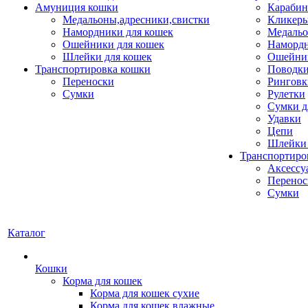
Амуниция кошки
Карабин
Медальоны,адресники,свистки
Кликеры
Намордники для кошек
Медальо
Ошейники для кошек
Наморд
Шлейки для кошек
Ошейник
Транспортировка кошки
Поводки
Переноски
Ринговк
Сумки
Рулетки
Сумки д
Удавки
Цепи
Шлейки 
Транспортиро
Аксессу
Перенос
Сумки
Каталог
Кошки
Корма для кошек
Корма для кошек сухие
Корма для кошек влажные