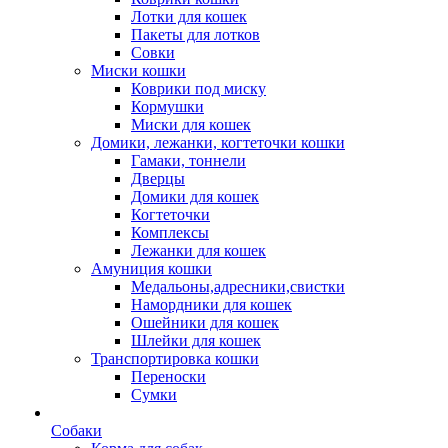
Лотки для кошек
Пакеты для лотков
Совки
Миски кошки
Коврики под миску
Кормушки
Миски для кошек
Домики, лежанки, когтеточки кошки
Гамаки, тоннели
Дверцы
Домики для кошек
Когтеточки
Комплексы
Лежанки для кошек
Амуниция кошки
Медальоны,адресники,свистки
Намордники для кошек
Ошейники для кошек
Шлейки для кошек
Транспортировка кошки
Переноски
Сумки
Собаки