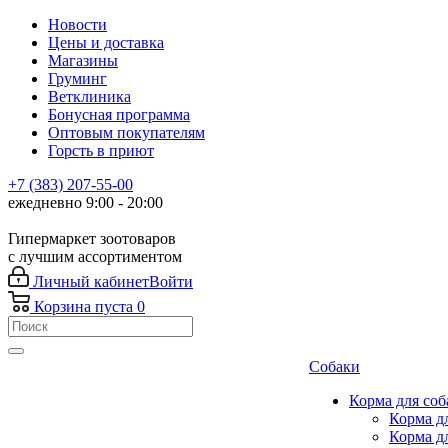
Новости
Цены и доставка
Магазины
Груминг
Ветклиника
Бонусная программа
Оптовым покупателям
Горсть в приют
+7 (383) 207-55-00
ежедневно 9:00 - 20:00
Гипермаркет зоотоваров
с лучшим ассортиментом
Личный кабинет
Войти
Корзина
пуста
0
Собаки
Корма для соб
Корма д
Корма д