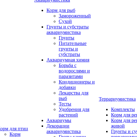
Корм для рыб
Замороженный
Сухой
Грунты и субстраты
аквариумистика
Грунты
Питательные
грунты и
субстраты
Аквариумная химия
Борьба с
водорослями и
паразитами
Кондиционеры и
добавки
Лекарства для
рыб
Террариумистика
Тесты
Удобрения для
Комплекты
растений
Корм для р
Аквариумы
Корм для р
Декорации
живой
орм для птиц
аквариумистика
Грунты и су
Корм
Гроты,камни
террариуми