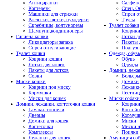
Антицарапки
Салфетк
Когтерезы
Спец. О
Машинки для стрижки
Спреи о
Расчески, щетки, пуходерки
Трусы
Скребницы, колтунорезы
Туалет собаки
Шампуни,кондиционеры
Коврик
Гигиена кошки
Лотки д
Ликвидаторы запаха
Пакеты 
Спреи отпугивающие
Подгузн
Туалет кошки
Одежда, обувь
Коврики кошки
Обувь
Лотки для кошек
Одежда
Пакеты для лотков
Домики, лежа
Совки
Вольеры
Миски кошки
Домики 
Коврики под миску
Лежанки
Кормушки
Лестни
Миски для кошек
Миски собаки
Домики, лежанки, когтеточки кошки
Коврики
Гамаки, тоннели
Контей
Дверцы
Кормуш
Домики для кошек
Миски
Когтеточки
Миски н
Комплексы
Поилки
Лежанки для кошек
Амуниция со