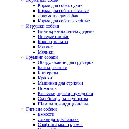
Корма для собак
Корма для собак сухие
Корма для собак влажные
Лакомства для собак
Корма для собак лечебные
Игрушки собаки
Винил,резина,латекс,дерево
Интерактивные
Кольца, канаты
Мягкие
Мячики
Груминг собаки
Оборудование для грумеров
Банты,резинки
Когтерезы
Краски
Машинки для стрижки
Ножницы
Расчески, щетки, пуходерки
Скребницы, колтунорезы
Шампуни,кондиционеры
Гигиена собаки
Емкости
Ликвидаторы запаха
Салфетки,мыло,кремы