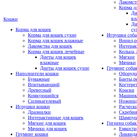
Лакомст
Корма д
Ди
вл
Кошки
Ди
Корма для кошек
су
Корма для кошек сухие
Игрушки соба
Корма для кошек влажные
Винил,р
Лакомства для кошек
Интерак
Корма для кошек лечебные
Кольца,
Диеты для кошек
Мягкие
влажные
Мячики
Диеты для кошек сухие
Груминг соба
Наполнители кошки
Оборудо
Бумажные
Банты,р
Впитывающий
Когтере
Древесный
Краски
Комкующийся
Машинки
Силикагелевый
Ножни
Игрушки кошки
Расческ
Дразнилки
Скребни
Интерактивные для кошек
Шампун
Мягкие для кошек
Гигиена соба
Мячики для кошек
Емкости
Груминг кошки
Ликвида