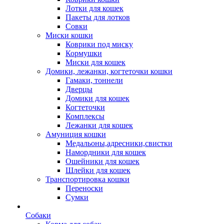
Лотки для кошек
Пакеты для лотков
Совки
Миски кошки
Коврики под миску
Кормушки
Миски для кошек
Домики, лежанки, когтеточки кошки
Гамаки, тоннели
Дверцы
Домики для кошек
Когтеточки
Комплексы
Лежанки для кошек
Амуниция кошки
Медальоны,адресники,свистки
Намордники для кошек
Ошейники для кошек
Шлейки для кошек
Транспортировка кошки
Переноски
Сумки
Собаки