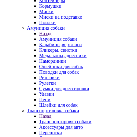
Контейнеры
Кормушки
Миски
Миски на подставке
Поилки
Амуниция собаки
Назад
Амуниция собаки
Карабины,вертлюги
Кликеры, свистки
Медальоны,адресники
Намордники
Ошейники для собак
Поводки для собак
Ринговки
Рулетки
Сумки для дрессировки
Удавки
Цепи
Шлейки для собак
Транспортировка собаки
Назад
Транспортировка собаки
Аксессуары для авто
Переноски