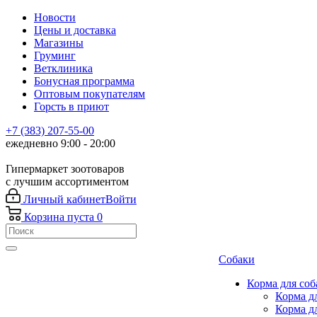
Новости
Цены и доставка
Магазины
Груминг
Ветклиника
Бонусная программа
Оптовым покупателям
Горсть в приют
+7 (383) 207-55-00
ежедневно 9:00 - 20:00
Гипермаркет зоотоваров
с лучшим ассортиментом
Личный кабинет
Войти
Корзина
пуста
0
Собаки
Корма для соб
Корма д
Корма д