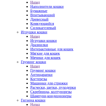
Назад
Наполнители кошки
Бумажные
Впитывающий
Древесный
Комкующийся
Силикагелевый
Игрушки кошки
Назад
Игрушки кошки
Дразнилки
Интерактивные для кошек
Мягкие для кошек
Мячики для кошек
Груминг кошки
Назад
Груминг кошки
Антицарапки
Когтерезы
Машинки для стрижки
Расчески, щетки, пуходерки
Скребницы, колтунорезы
Шампуни,кондиционеры
Гигиена кошки
Назад