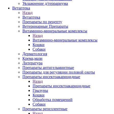
Увлажнение д/террариума
Ветаптека
Назад
Ветаптека
Препараты по рецепту
Ветеринарные Препараты
Витаминно-минеральные комплексы
Назад
Витаминно-минеральные комплексы
Кошки
Собаки
Дерматология
Крема,мази
Литература
Препараты антигельминтные
Препараты для регуляции половой охоты
Препараты инсектоакарицидные
Назад
Препараты инсектоакарицидные
Грызуны
Кошки
Обработка помещений
Собаки
Препараты репеллентные
Назад