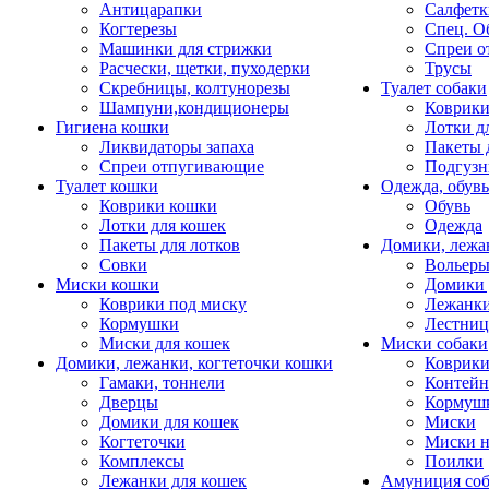
Антицарапки
Салфетк
Когтерезы
Спец. О
Машинки для стрижки
Спреи о
Расчески, щетки, пуходерки
Трусы
Скребницы, колтунорезы
Туалет собаки
Шампуни,кондиционеры
Коврик
Гигиена кошки
Лотки д
Ликвидаторы запаха
Пакеты 
Спреи отпугивающие
Подгузн
Туалет кошки
Одежда, обувь
Коврики кошки
Обувь
Лотки для кошек
Одежда
Пакеты для лотков
Домики, лежа
Совки
Вольеры
Миски кошки
Домики 
Коврики под миску
Лежанки
Кормушки
Лестни
Миски для кошек
Миски собаки
Домики, лежанки, когтеточки кошки
Коврики
Гамаки, тоннели
Контей
Дверцы
Кормуш
Домики для кошек
Миски
Когтеточки
Миски н
Комплексы
Поилки
Лежанки для кошек
Амуниция со