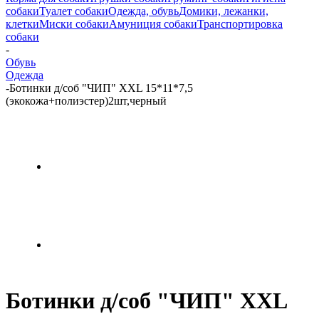
собаки
Туалет собаки
Одежда, обувь
Домики, лежанки,
клетки
Миски собаки
Амуниция собаки
Транспортировка
собаки
-
Обувь
Одежда
-
Ботинки д/соб "ЧИП" XXL 15*11*7,5
(экокожа+полиэстер)2шт,черный
Ботинки д/соб "ЧИП" XXL