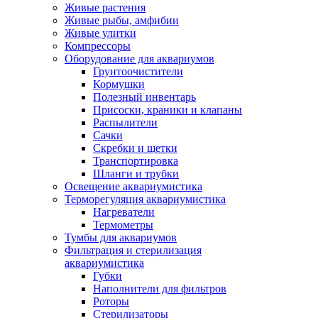
Живые растения
Живые рыбы, амфибии
Живые улитки
Компрессоры
Оборудование для аквариумов
Грунтоочистители
Кормушки
Полезный инвентарь
Присоски, краники и клапаны
Распылители
Сачки
Скребки и щетки
Транспортировка
Шланги и трубки
Освещение аквариумистика
Терморегуляция аквариумистика
Нагреватели
Термометры
Тумбы для аквариумов
Фильтрация и стерилизация
аквариумистика
Губки
Наполнители для фильтров
Роторы
Стерилизаторы