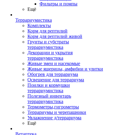
Фильтры и помпы
Ещё
Террариумистика
Комплекты
Корм для рептилий
Корм для рептилий живой
Грунты и субстраты
террариумистика
Декорации и укрытия
террариумистика
Живые змеи и насекомые
Живые ящерицы, амфибии и улитки
Обогрев для террариума
Освещение для террариума
Поилки и кормушки
террариумистика
Полезный инвентарь
террариумистика
Термометры,гигрометры
Террариумы и черепашники
Увлажнение д/террариума
Ещё
Ветаптека