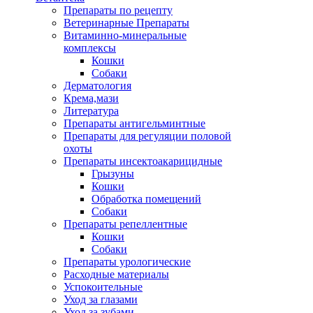
Препараты по рецепту
Ветеринарные Препараты
Витаминно-минеральные
комплексы
Кошки
Собаки
Дерматология
Крема,мази
Литература
Препараты антигельминтные
Препараты для регуляции половой
охоты
Препараты инсектоакарицидные
Грызуны
Кошки
Обработка помещений
Собаки
Препараты репеллентные
Кошки
Собаки
Препараты урологические
Расходные материалы
Успокоительные
Уход за глазами
Уход за зубами