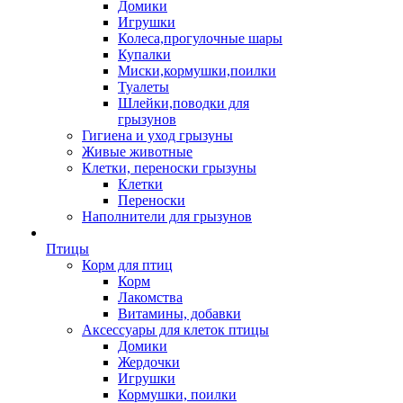
Домики
Игрушки
Колеса,прогулочные шары
Купалки
Миски,кормушки,поилки
Туалеты
Шлейки,поводки для
грызунов
Гигиена и уход грызуны
Живые животные
Клетки, переноски грызуны
Клетки
Переноски
Наполнители для грызунов
Птицы
Корм для птиц
Корм
Лакомства
Витамины, добавки
Аксессуары для клеток птицы
Домики
Жердочки
Игрушки
Кормушки, поилки