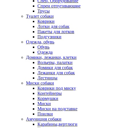
Спец. Оборудование
Спреи отпугивающие
Трусы
Туалет собаки
Коврики
Лотки для собак
Пакеты для лотков
Подгузники
Одежда, обувь
Обувь
Одежда
Домики, лежанки, клетки
Вольеры, палатки
Домики для собак
Лежанки для собак
Лестницы
Миски собаки
Коврики под миску
Контейнеры
Кормушки
Миски
Миски на подставке
Поилки
Амуниция собаки
Карабины,вертлюги