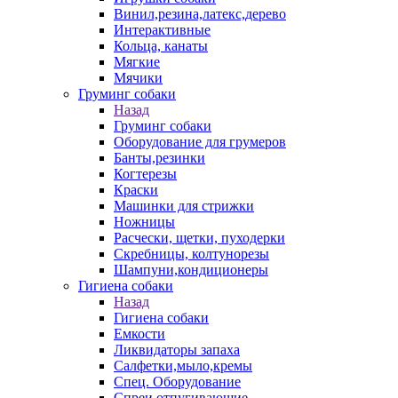
Винил,резина,латекс,дерево
Интерактивные
Кольца, канаты
Мягкие
Мячики
Груминг собаки
Назад
Груминг собаки
Оборудование для грумеров
Банты,резинки
Когтерезы
Краски
Машинки для стрижки
Ножницы
Расчески, щетки, пуходерки
Скребницы, колтунорезы
Шампуни,кондиционеры
Гигиена собаки
Назад
Гигиена собаки
Емкости
Ликвидаторы запаха
Салфетки,мыло,кремы
Спец. Оборудование
Спреи отпугивающие