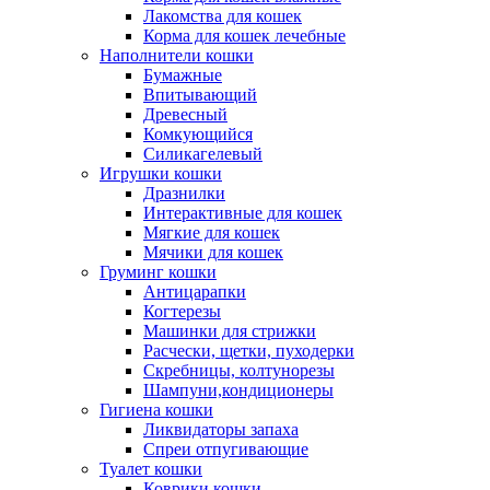
Лакомства для кошек
Корма для кошек лечебные
Наполнители кошки
Бумажные
Впитывающий
Древесный
Комкующийся
Силикагелевый
Игрушки кошки
Дразнилки
Интерактивные для кошек
Мягкие для кошек
Мячики для кошек
Груминг кошки
Антицарапки
Когтерезы
Машинки для стрижки
Расчески, щетки, пуходерки
Скребницы, колтунорезы
Шампуни,кондиционеры
Гигиена кошки
Ликвидаторы запаха
Спреи отпугивающие
Туалет кошки
Коврики кошки