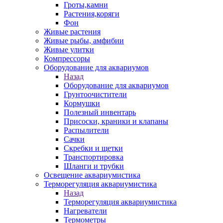
Гроты,камни
Растения,коряги
Фон
Живые растения
Живые рыбы, амфибии
Живые улитки
Компрессоры
Оборудование для аквариумов
Назад
Оборудование для аквариумов
Грунтоочистители
Кормушки
Полезный инвентарь
Присоски, краники и клапаны
Распылители
Сачки
Скребки и щетки
Транспортировка
Шланги и трубки
Освещение аквариумистика
Терморегуляция аквариумистика
Назад
Терморегуляция аквариумистика
Нагреватели
Термометры