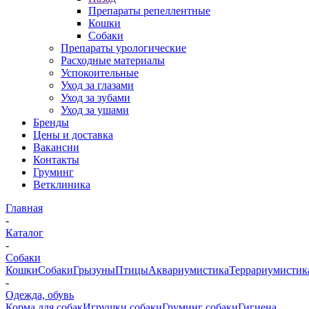
Препараты репеллентные
Кошки
Собаки
Препараты урологические
Расходные материалы
Успокоительные
Уход за глазами
Уход за зубами
Уход за ушами
Бренды
Цены и доставка
Вакансии
Контакты
Груминг
Ветклиника
Главная
-
Каталог
-
Собаки
Кошки
Собаки
Грызуны
Птицы
Аквариумистика
Террариумистик
-
Одежда, обувь
Корма для собак
Игрушки собаки
Груминг собаки
Гигиена