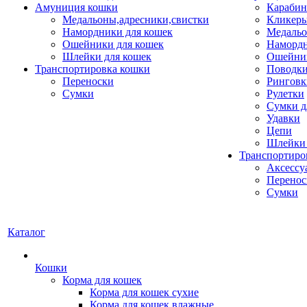
Амуниция кошки
Карабин
Медальоны,адресники,свистки
Кликеры
Намордники для кошек
Медальо
Ошейники для кошек
Наморд
Шлейки для кошек
Ошейник
Транспортировка кошки
Поводки
Переноски
Ринговк
Сумки
Рулетки
Сумки д
Удавки
Цепи
Шлейки 
Транспортиро
Аксессу
Перенос
Сумки
Каталог
Кошки
Корма для кошек
Корма для кошек сухие
Корма для кошек влажные