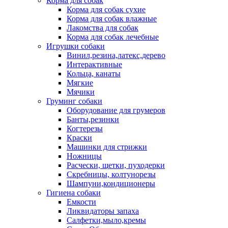
Корма для собак
Корма для собак сухие
Корма для собак влажные
Лакомства для собак
Корма для собак лечебные
Игрушки собаки
Винил,резина,латекс,дерево
Интерактивные
Кольца, канаты
Мягкие
Мячики
Груминг собаки
Оборудование для грумеров
Банты,резинки
Когтерезы
Краски
Машинки для стрижки
Ножницы
Расчески, щетки, пуходерки
Скребницы, колтунорезы
Шампуни,кондиционеры
Гигиена собаки
Емкости
Ликвидаторы запаха
Салфетки,мыло,кремы