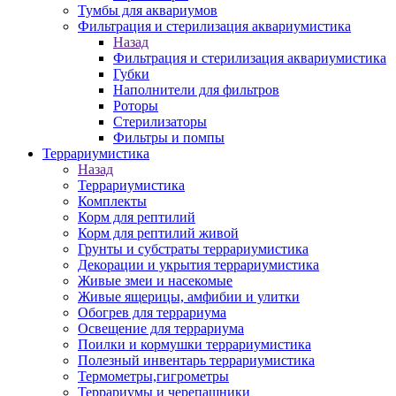
Тумбы для аквариумов
Фильтрация и стерилизация аквариумистика
Назад
Фильтрация и стерилизация аквариумистика
Губки
Наполнители для фильтров
Роторы
Стерилизаторы
Фильтры и помпы
Террариумистика
Назад
Террариумистика
Комплекты
Корм для рептилий
Корм для рептилий живой
Грунты и субстраты террариумистика
Декорации и укрытия террариумистика
Живые змеи и насекомые
Живые ящерицы, амфибии и улитки
Обогрев для террариума
Освещение для террариума
Поилки и кормушки террариумистика
Полезный инвентарь террариумистика
Термометры,гигрометры
Террариумы и черепашники