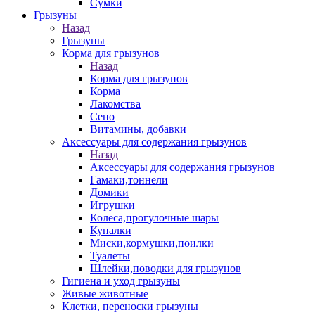
Сумки
Грызуны
Назад
Грызуны
Корма для грызунов
Назад
Корма для грызунов
Корма
Лакомства
Сено
Витамины, добавки
Аксессуары для содержания грызунов
Назад
Аксессуары для содержания грызунов
Гамаки,тоннели
Домики
Игрушки
Колеса,прогулочные шары
Купалки
Миски,кормушки,поилки
Туалеты
Шлейки,поводки для грызунов
Гигиена и уход грызуны
Живые животные
Клетки, переноски грызуны