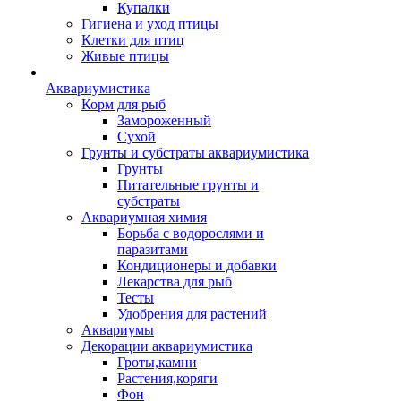
Купалки
Гигиена и уход птицы
Клетки для птиц
Живые птицы
Аквариумистика
Корм для рыб
Замороженный
Сухой
Грунты и субстраты аквариумистика
Грунты
Питательные грунты и
субстраты
Аквариумная химия
Борьба с водорослями и
паразитами
Кондиционеры и добавки
Лекарства для рыб
Тесты
Удобрения для растений
Аквариумы
Декорации аквариумистика
Гроты,камни
Растения,коряги
Фон