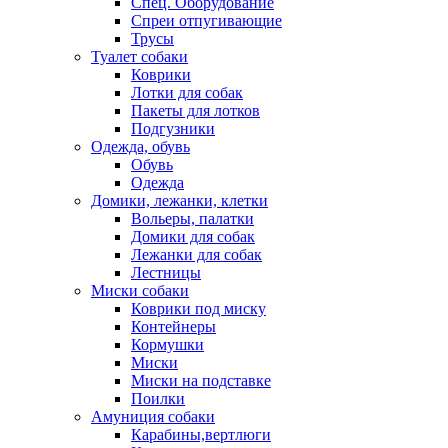
Спец. Оборудование
Спреи отпугивающие
Трусы
Туалет собаки
Коврики
Лотки для собак
Пакеты для лотков
Подгузники
Одежда, обувь
Обувь
Одежда
Домики, лежанки, клетки
Вольеры, палатки
Домики для собак
Лежанки для собак
Лестницы
Миски собаки
Коврики под миску
Контейнеры
Кормушки
Миски
Миски на подставке
Поилки
Амуниция собаки
Карабины,вертлюги