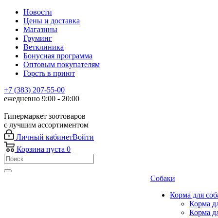
Новости
Цены и доставка
Магазины
Груминг
Ветклиника
Бонусная программа
Оптовым покупателям
Горсть в приют
+7 (383) 207-55-00
ежедневно 9:00 - 20:00
Гипермаркет зоотоваров
с лучшим ассортиментом
Личный кабинет
Войти
Корзина
пуста
0
Собаки
Корма для соб
Корма д
Корма д