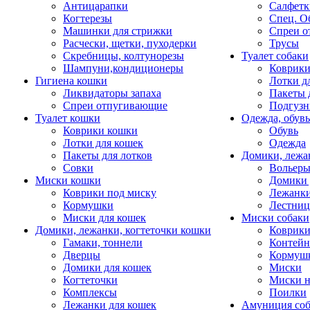
Антицарапки
Салфетк
Когтерезы
Спец. О
Машинки для стрижки
Спреи о
Расчески, щетки, пуходерки
Трусы
Скребницы, колтунорезы
Туалет собаки
Шампуни,кондиционеры
Коврик
Гигиена кошки
Лотки д
Ликвидаторы запаха
Пакеты 
Спреи отпугивающие
Подгузн
Туалет кошки
Одежда, обувь
Коврики кошки
Обувь
Лотки для кошек
Одежда
Пакеты для лотков
Домики, лежа
Совки
Вольеры
Миски кошки
Домики 
Коврики под миску
Лежанки
Кормушки
Лестни
Миски для кошек
Миски собаки
Домики, лежанки, когтеточки кошки
Коврики
Гамаки, тоннели
Контей
Дверцы
Кормуш
Домики для кошек
Миски
Когтеточки
Миски н
Комплексы
Поилки
Лежанки для кошек
Амуниция со