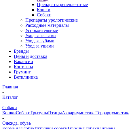
Препараты репеллентные
Кошки
Собаки
Препараты урологические
Расходные материалы
Успокоительные
Уход за глазами
Уход за зубами
Уход за ушами
Бренды
Цены и доставка
Вакансии
Контакты
Груминг
Ветклиника
Главная
-
Каталог
-
Собаки
Кошки
Собаки
Грызуны
Птицы
Аквариумистика
Террариумистик
-
Одежда, обувь
Корма для собак
Игрушки собаки
Груминг собаки
Гигиена