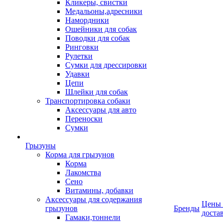
Кликеры, свистки
Медальоны,адресники
Намордники
Ошейники для собак
Поводки для собак
Ринговки
Рулетки
Сумки для дрессировки
Удавки
Цепи
Шлейки для собак
Транспортировка собаки
Аксессуары для авто
Переноски
Сумки
Грызуны
Корма для грызунов
Корма
Лакомства
Сено
Витамины, добавки
Аксессуары для содержания
Цены
грызунов
Бренды
доста
Гамаки,тоннели