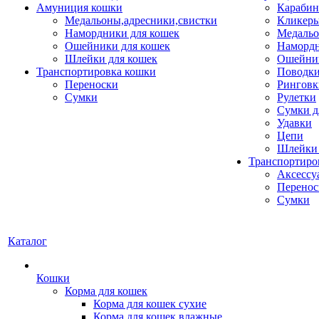
Амуниция кошки
Карабин
Медальоны,адресники,свистки
Кликеры
Намордники для кошек
Медальо
Ошейники для кошек
Наморд
Шлейки для кошек
Ошейник
Транспортировка кошки
Поводки
Переноски
Ринговк
Сумки
Рулетки
Сумки д
Удавки
Цепи
Шлейки 
Транспортиро
Аксессу
Перенос
Сумки
Каталог
Кошки
Корма для кошек
Корма для кошек сухие
Корма для кошек влажные