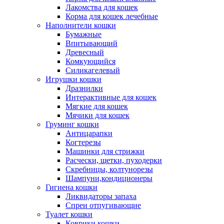
Лакомства для кошек
Корма для кошек лечебные
Наполнители кошки
Бумажные
Впитывающий
Древесный
Комкующийся
Силикагелевый
Игрушки кошки
Дразнилки
Интерактивные для кошек
Мягкие для кошек
Мячики для кошек
Груминг кошки
Антицарапки
Когтерезы
Машинки для стрижки
Расчески, щетки, пуходерки
Скребницы, колтунорезы
Шампуни,кондиционеры
Гигиена кошки
Ликвидаторы запаха
Спреи отпугивающие
Туалет кошки
Коврики кошки