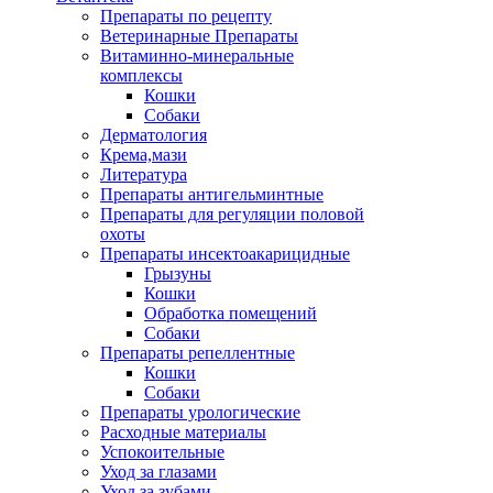
Препараты по рецепту
Ветеринарные Препараты
Витаминно-минеральные
комплексы
Кошки
Собаки
Дерматология
Крема,мази
Литература
Препараты антигельминтные
Препараты для регуляции половой
охоты
Препараты инсектоакарицидные
Грызуны
Кошки
Обработка помещений
Собаки
Препараты репеллентные
Кошки
Собаки
Препараты урологические
Расходные материалы
Успокоительные
Уход за глазами
Уход за зубами