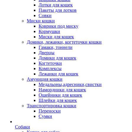
Лотки для кошек
Пакеты для лотков
Совки
Миски кошки
Коврики под миску
Кормушки
Миски для кошек
Домики, лежанки, когтеточки кошки
Гамаки, тоннели
Дверцы
Домики для кошек
Когтеточки
Комплексы
Лежанки для кошек
Амуниция кошки
Медальоны,адресники,свистки
Намордники для кошек
Ошейники для кошек
Шлейки для кошек
Транспортировка кошки
Переноски
Сумки
Собаки