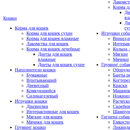
Лакомст
Корма д
Ди
вл
Кошки
Ди
Корма для кошек
су
Корма для кошек сухие
Игрушки соба
Корма для кошек влажные
Винил,р
Лакомства для кошек
Интерак
Корма для кошек лечебные
Кольца,
Диеты для кошек
Мягкие
влажные
Мячики
Диеты для кошек сухие
Груминг соба
Наполнители кошки
Оборудо
Бумажные
Банты,р
Впитывающий
Когтере
Древесный
Краски
Комкующийся
Машинки
Силикагелевый
Ножни
Игрушки кошки
Расческ
Дразнилки
Скребни
Интерактивные для кошек
Шампун
Мягкие для кошек
Гигиена соба
Мячики для кошек
Емкости
Груминг кошки
Ликвида