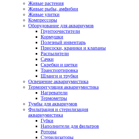
Живые растения
Живые рыбы, амфибии
Живые улитки
Компрессоры
Оборудование для аквариумов
Грунтоочистители
Кормушки
Полезный инвентарь
Присоски, краники и клапаны
Распылители
Сачки
Скребки и щетки
Транспортировка
Шланги и трубки
Освещение аквариумистика
Терморегуляция аквариумистика
Нагреватели
Термометры
Тумбы для аквариумов
Фильтрация и стерилизация
аквариумистика
Губки
Наполнители для фильтров
Роторы
Стерилизаторы