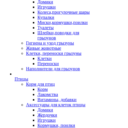
Домики
Игрушки
Колеса,прогулочные шары
Купалки
Миски,кормушки,поилки
Туалеты
Шлейки,поводки для
грызунов
Гигиена и уход грызуны
Живые животные
Клетки, переноски грызуны
Клетки
Переноски
Наполнители для грызунов
Птицы
Корм для птиц
Корм
Лакомства
Витамины, добавки
Аксессуары для клеток птицы
Домики
Жердочки
Игрушки
Кормушки, поилки