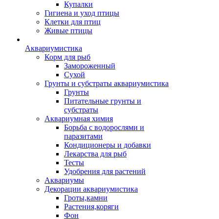
Купалки
Гигиена и уход птицы
Клетки для птиц
Живые птицы
Аквариумистика
Корм для рыб
Замороженный
Сухой
Грунты и субстраты аквариумистика
Грунты
Питательные грунты и
субстраты
Аквариумная химия
Борьба с водорослями и
паразитами
Кондиционеры и добавки
Лекарства для рыб
Тесты
Удобрения для растений
Аквариумы
Декорации аквариумистика
Гроты,камни
Растения,коряги
Фон