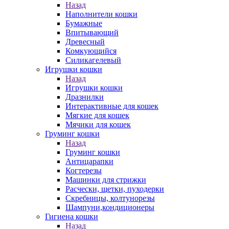
Назад
Наполнители кошки
Бумажные
Впитывающий
Древесный
Комкующийся
Силикагелевый
Игрушки кошки
Назад
Игрушки кошки
Дразнилки
Интерактивные для кошек
Мягкие для кошек
Мячики для кошек
Груминг кошки
Назад
Груминг кошки
Антицарапки
Когтерезы
Машинки для стрижки
Расчески, щетки, пуходерки
Скребницы, колтунорезы
Шампуни,кондиционеры
Гигиена кошки
Назад