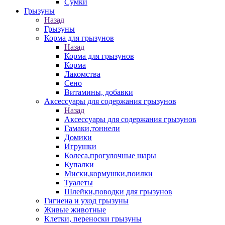
Сумки
Грызуны
Назад
Грызуны
Корма для грызунов
Назад
Корма для грызунов
Корма
Лакомства
Сено
Витамины, добавки
Аксессуары для содержания грызунов
Назад
Аксессуары для содержания грызунов
Гамаки,тоннели
Домики
Игрушки
Колеса,прогулочные шары
Купалки
Миски,кормушки,поилки
Туалеты
Шлейки,поводки для грызунов
Гигиена и уход грызуны
Живые животные
Клетки, переноски грызуны