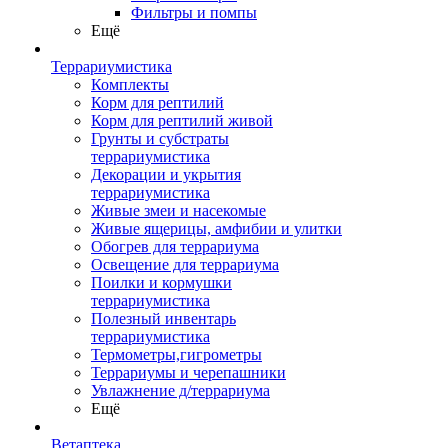
Фильтры и помпы
Ещё
Террариумистика
Комплекты
Корм для рептилий
Корм для рептилий живой
Грунты и субстраты
террариумистика
Декорации и укрытия
террариумистика
Живые змеи и насекомые
Живые ящерицы, амфибии и улитки
Обогрев для террариума
Освещение для террариума
Поилки и кормушки
террариумистика
Полезный инвентарь
террариумистика
Термометры,гигрометры
Террариумы и черепашники
Увлажнение д/террариума
Ещё
Ветаптека