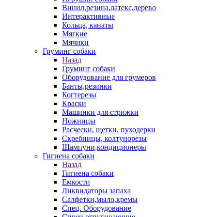
Винил,резина,латекс,дерево
Интерактивные
Кольца, канаты
Мягкие
Мячики
Груминг собаки
Назад
Груминг собаки
Оборудование для грумеров
Банты,резинки
Когтерезы
Краски
Машинки для стрижки
Ножницы
Расчески, щетки, пуходерки
Скребницы, колтунорезы
Шампуни,кондиционеры
Гигиена собаки
Назад
Гигиена собаки
Емкости
Ликвидаторы запаха
Салфетки,мыло,кремы
Спец. Оборудование
Спреи отпугивающие