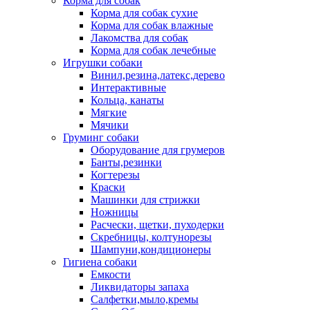
Корма для собак
Корма для собак сухие
Корма для собак влажные
Лакомства для собак
Корма для собак лечебные
Игрушки собаки
Винил,резина,латекс,дерево
Интерактивные
Кольца, канаты
Мягкие
Мячики
Груминг собаки
Оборудование для грумеров
Банты,резинки
Когтерезы
Краски
Машинки для стрижки
Ножницы
Расчески, щетки, пуходерки
Скребницы, колтунорезы
Шампуни,кондиционеры
Гигиена собаки
Емкости
Ликвидаторы запаха
Салфетки,мыло,кремы