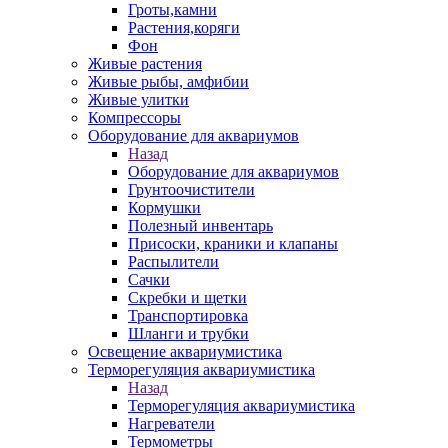
Гроты,камни
Растения,коряги
Фон
Живые растения
Живые рыбы, амфибии
Живые улитки
Компрессоры
Оборудование для аквариумов
Назад
Оборудование для аквариумов
Грунтоочистители
Кормушки
Полезный инвентарь
Присоски, краники и клапаны
Распылители
Сачки
Скребки и щетки
Транспортировка
Шланги и трубки
Освещение аквариумистика
Терморегуляция аквариумистика
Назад
Терморегуляция аквариумистика
Нагреватели
Термометры