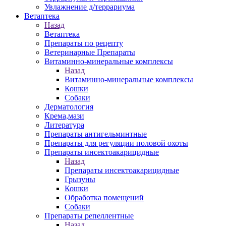
Увлажнение д/террариума
Ветаптека
Назад
Ветаптека
Препараты по рецепту
Ветеринарные Препараты
Витаминно-минеральные комплексы
Назад
Витаминно-минеральные комплексы
Кошки
Собаки
Дерматология
Крема,мази
Литература
Препараты антигельминтные
Препараты для регуляции половой охоты
Препараты инсектоакарицидные
Назад
Препараты инсектоакарицидные
Грызуны
Кошки
Обработка помещений
Собаки
Препараты репеллентные
Назад