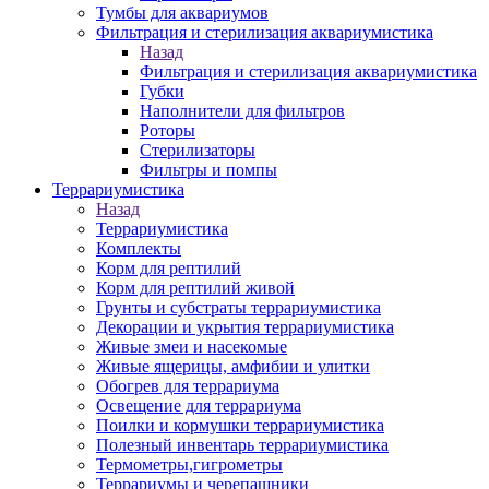
Тумбы для аквариумов
Фильтрация и стерилизация аквариумистика
Назад
Фильтрация и стерилизация аквариумистика
Губки
Наполнители для фильтров
Роторы
Стерилизаторы
Фильтры и помпы
Террариумистика
Назад
Террариумистика
Комплекты
Корм для рептилий
Корм для рептилий живой
Грунты и субстраты террариумистика
Декорации и укрытия террариумистика
Живые змеи и насекомые
Живые ящерицы, амфибии и улитки
Обогрев для террариума
Освещение для террариума
Поилки и кормушки террариумистика
Полезный инвентарь террариумистика
Термометры,гигрометры
Террариумы и черепашники