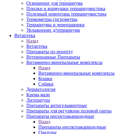
Освещение для террариума
Поилки и кормушки террариумистика
Полезный инвентарь террариумистика
Термометры,гигрометры
Террариумы и черепашники
Увлажнение д/террариума
Ветаптека
Назад
Ветаптека
Препараты по рецепту
Ветеринарные Препараты
Витаминно-минеральные комплексы
Назад
Витаминно-минеральные комплексы
Кошки
Собаки
Дерматология
Крема,мази
Литература
Препараты антигельминтные
Препараты для регуляции половой охоты
Препараты инсектоакарицидные
Назад
Препараты инсектоакарицидные
Грызуны