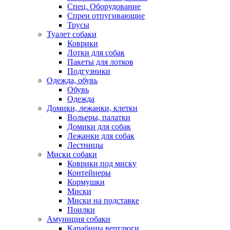
Спец. Оборудование
Спреи отпугивающие
Трусы
Туалет собаки
Коврики
Лотки для собак
Пакеты для лотков
Подгузники
Одежда, обувь
Обувь
Одежда
Домики, лежанки, клетки
Вольеры, палатки
Домики для собак
Лежанки для собак
Лестницы
Миски собаки
Коврики под миску
Контейнеры
Кормушки
Миски
Миски на подставке
Поилки
Амуниция собаки
Карабины,вертлюги