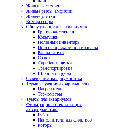
Фон
Живые растения
Живые рыбы, амфибии
Живые улитки
Компрессоры
Оборудование для аквариумов
Грунтоочистители
Кормушки
Полезный инвентарь
Присоски, краники и клапаны
Распылители
Сачки
Скребки и щетки
Транспортировка
Шланги и трубки
Освещение аквариумистика
Терморегуляция аквариумистика
Нагреватели
Термометры
Тумбы для аквариумов
Фильтрация и стерилизация
аквариумистика
Губки
Наполнители для фильтров
Роторы