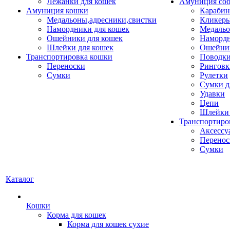
Лежанки для кошек
Амуниция со
Амуниция кошки
Карабин
Медальоны,адресники,свистки
Кликеры
Намордники для кошек
Медальо
Ошейники для кошек
Наморд
Шлейки для кошек
Ошейник
Транспортировка кошки
Поводки
Переноски
Ринговк
Сумки
Рулетки
Сумки д
Удавки
Цепи
Шлейки 
Транспортиро
Аксессу
Перенос
Сумки
Каталог
Кошки
Корма для кошек
Корма для кошек сухие