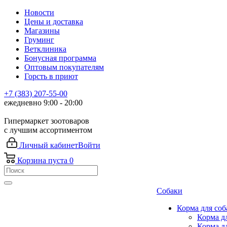
Новости
Цены и доставка
Магазины
Груминг
Ветклиника
Бонусная программа
Оптовым покупателям
Горсть в приют
+7 (383) 207-55-00
ежедневно 9:00 - 20:00
Гипермаркет зоотоваров
с лучшим ассортиментом
Личный кабинет
Войти
Корзина
пуста
0
Собаки
Корма для соб
Корма д
Корма д