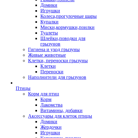
Домики
Игрушки
Колеса,прогулочные шары
Купалки
Миски,кормушки,поилки
Туалеты
Шлейки,поводки для
грызунов
Гигиена и уход грызуны
Живые животные
Клетки, переноски грызуны
Клетки
Переноски
Наполнители для грызунов
Птицы
Корм для птиц
Корм
Лакомства
Витамины, добавки
Аксессуары для клеток птицы
Домики
Жердочки
Игрушки