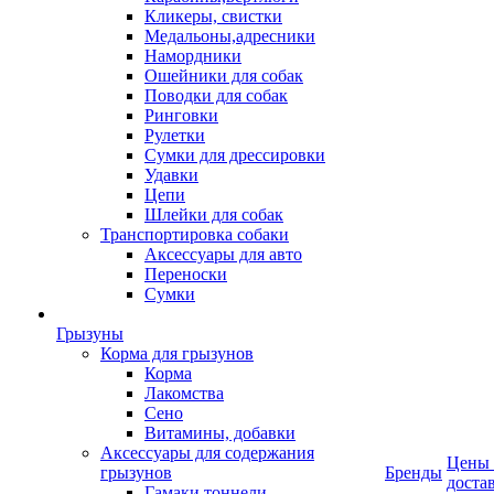
Кликеры, свистки
Медальоны,адресники
Намордники
Ошейники для собак
Поводки для собак
Ринговки
Рулетки
Сумки для дрессировки
Удавки
Цепи
Шлейки для собак
Транспортировка собаки
Аксессуары для авто
Переноски
Сумки
Грызуны
Корма для грызунов
Корма
Лакомства
Сено
Витамины, добавки
Аксессуары для содержания
Цены
грызунов
Бренды
доста
Гамаки,тоннели