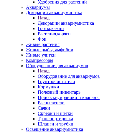
Удобрения для растений
Аквариумы
Декорации аквариумистика
Назад
Декорации аквариумистика
Гроты,камни
Растения,коряги
Фон
Живые растения
Живые рыбы, амфибии
Живые улитки
Компрессоры
Оборудование для аквариумов
Назад
Оборудование для аквариумов
Грунтоочистители
Кормушки
Полезный инвентарь
Присоски, краники и клапаны
Распылители
Сачки
Скребки и щетки
Транспортировка
Шланги и трубки
Освещение аквариумистика