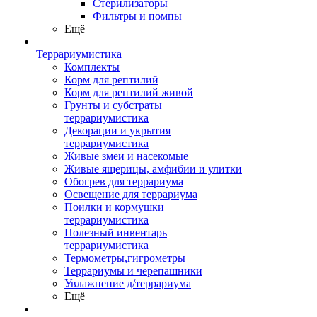
Стерилизаторы
Фильтры и помпы
Ещё
Террариумистика
Комплекты
Корм для рептилий
Корм для рептилий живой
Грунты и субстраты
террариумистика
Декорации и укрытия
террариумистика
Живые змеи и насекомые
Живые ящерицы, амфибии и улитки
Обогрев для террариума
Освещение для террариума
Поилки и кормушки
террариумистика
Полезный инвентарь
террариумистика
Термометры,гигрометры
Террариумы и черепашники
Увлажнение д/террариума
Ещё