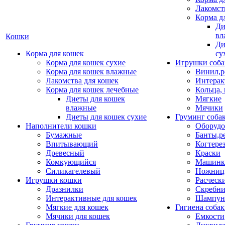
Лакомст
Корма д
Ди
вл
Кошки
Ди
Корма для кошек
су
Корма для кошек сухие
Игрушки соба
Корма для кошек влажные
Винил,р
Лакомства для кошек
Интерак
Корма для кошек лечебные
Кольца,
Диеты для кошек
Мягкие
влажные
Мячики
Диеты для кошек сухие
Груминг соба
Наполнители кошки
Оборудо
Бумажные
Банты,р
Впитывающий
Когтере
Древесный
Краски
Комкующийся
Машинки
Силикагелевый
Ножни
Игрушки кошки
Расческ
Дразнилки
Скребни
Интерактивные для кошек
Шампун
Мягкие для кошек
Гигиена соба
Мячики для кошек
Емкости