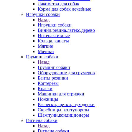
Лакомства для собак
Корма для собак лечебные
Игрушки собаки
Назад
Игрушки собаки
Винил,резина,латекс,дерево
Интерактивные
Кольца, канаты
Мягкие
Мячики
Груминг собаки
Назад
Груминг собаки
Оборудование для грумеров
Банты,резинки
Когтерезы
Краски
Машинки для стрижки
Ножницы
Расчески, щетки, пуходерки
Скребницы, колтунорезы
Шампуни,кондиционеры
Гигиена собаки
Назад
Гигиена собаки