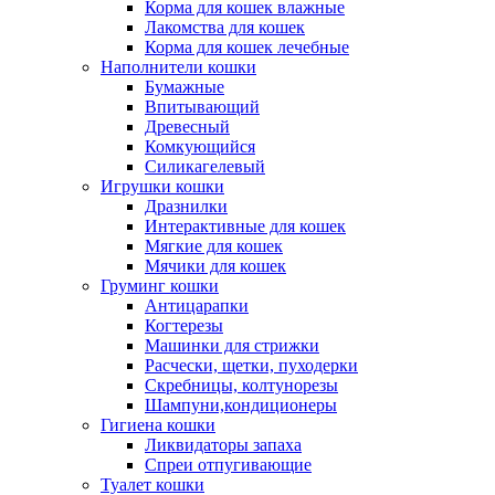
Корма для кошек влажные
Лакомства для кошек
Корма для кошек лечебные
Наполнители кошки
Бумажные
Впитывающий
Древесный
Комкующийся
Силикагелевый
Игрушки кошки
Дразнилки
Интерактивные для кошек
Мягкие для кошек
Мячики для кошек
Груминг кошки
Антицарапки
Когтерезы
Машинки для стрижки
Расчески, щетки, пуходерки
Скребницы, колтунорезы
Шампуни,кондиционеры
Гигиена кошки
Ликвидаторы запаха
Спреи отпугивающие
Туалет кошки