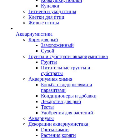
Кормушки, поилки
Купалки
Гигиена и уход птицы
Клетки для птиц
Живые птицы
Аквариумистика
Корм для рыб
Замороженный
Сухой
Грунты и субстраты аквариумистика
Грунты
Питательные грунты и
субстраты
Аквариумная химия
Борьба с водорослями и
паразитами
Кондиционеры и добавки
Лекарства для рыб
Тесты
Удобрения для растений
Аквариумы
Декорации аквариумистика
Гроты,камни
Растения,коряги