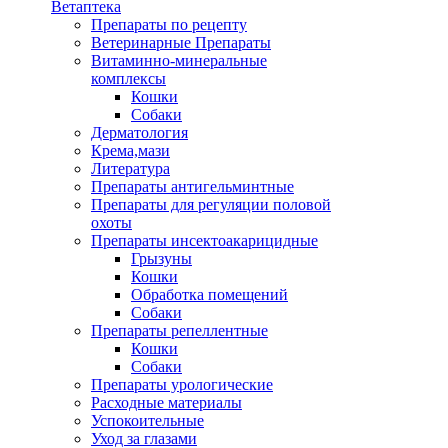
Ветаптека
Препараты по рецепту
Ветеринарные Препараты
Витаминно-минеральные
комплексы
Кошки
Собаки
Дерматология
Крема,мази
Литература
Препараты антигельминтные
Препараты для регуляции половой
охоты
Препараты инсектоакарицидные
Грызуны
Кошки
Обработка помещений
Собаки
Препараты репеллентные
Кошки
Собаки
Препараты урологические
Расходные материалы
Успокоительные
Уход за глазами