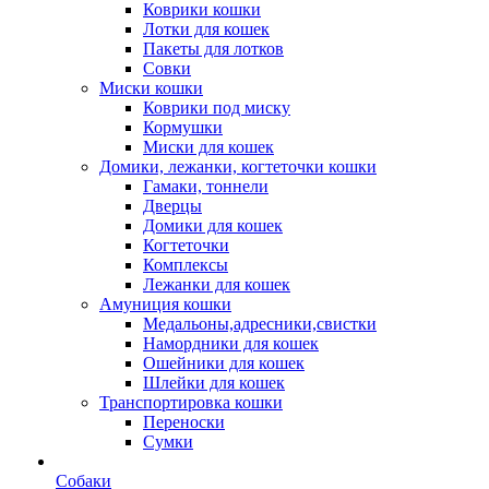
Коврики кошки
Лотки для кошек
Пакеты для лотков
Совки
Миски кошки
Коврики под миску
Кормушки
Миски для кошек
Домики, лежанки, когтеточки кошки
Гамаки, тоннели
Дверцы
Домики для кошек
Когтеточки
Комплексы
Лежанки для кошек
Амуниция кошки
Медальоны,адресники,свистки
Намордники для кошек
Ошейники для кошек
Шлейки для кошек
Транспортировка кошки
Переноски
Сумки
Собаки