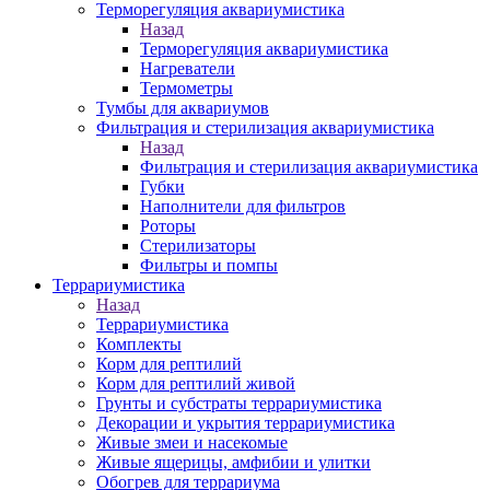
Терморегуляция аквариумистика
Назад
Терморегуляция аквариумистика
Нагреватели
Термометры
Тумбы для аквариумов
Фильтрация и стерилизация аквариумистика
Назад
Фильтрация и стерилизация аквариумистика
Губки
Наполнители для фильтров
Роторы
Стерилизаторы
Фильтры и помпы
Террариумистика
Назад
Террариумистика
Комплекты
Корм для рептилий
Корм для рептилий живой
Грунты и субстраты террариумистика
Декорации и укрытия террариумистика
Живые змеи и насекомые
Живые ящерицы, амфибии и улитки
Обогрев для террариума