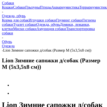
Собаки
Кошки
Собаки
Грызуны
Птицы
Аквариумистика
Террариумистик
-
Одежда, обувь
Корма для собак
Игрушки собаки
Груминг собаки
Гигиена
собаки
Туалет собаки
Одежда, обувь
Домики, лежанки,
клетки
Миски собаки
Амуниция собаки
Транспортировка
собаки
-
Обувь
Одежда
-
Lion Зимние сапожки д/собак (Размер М (5x3,5x8 см))
Lion Зимние сапожки д/собак (Размер
М (5x3,5x8 см))
Lion Зимние сапожки д/собак