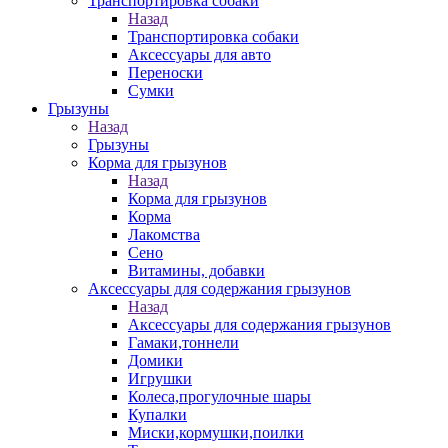
Транспортировка собаки
Назад
Транспортировка собаки
Аксессуары для авто
Переноски
Сумки
Грызуны
Назад
Грызуны
Корма для грызунов
Назад
Корма для грызунов
Корма
Лакомства
Сено
Витамины, добавки
Аксессуары для содержания грызунов
Назад
Аксессуары для содержания грызунов
Гамаки,тоннели
Домики
Игрушки
Колеса,прогулочные шары
Купалки
Миски,кормушки,поилки