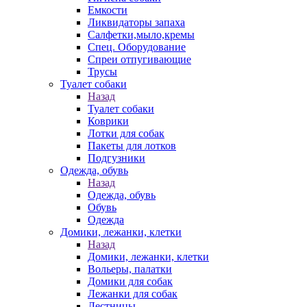
Емкости
Ликвидаторы запаха
Салфетки,мыло,кремы
Спец. Оборудование
Спреи отпугивающие
Трусы
Туалет собаки
Назад
Туалет собаки
Коврики
Лотки для собак
Пакеты для лотков
Подгузники
Одежда, обувь
Назад
Одежда, обувь
Обувь
Одежда
Домики, лежанки, клетки
Назад
Домики, лежанки, клетки
Вольеры, палатки
Домики для собак
Лежанки для собак
Лестницы