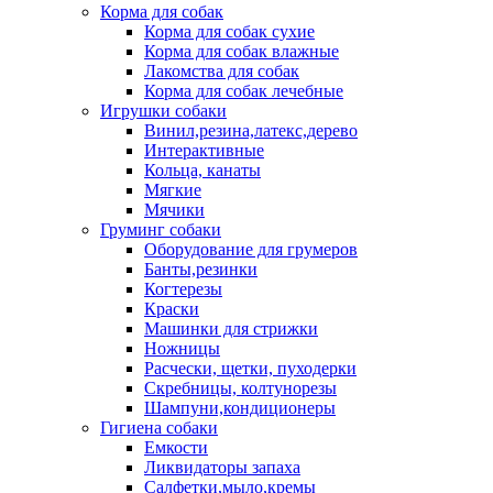
Корма для собак
Корма для собак сухие
Корма для собак влажные
Лакомства для собак
Корма для собак лечебные
Игрушки собаки
Винил,резина,латекс,дерево
Интерактивные
Кольца, канаты
Мягкие
Мячики
Груминг собаки
Оборудование для грумеров
Банты,резинки
Когтерезы
Краски
Машинки для стрижки
Ножницы
Расчески, щетки, пуходерки
Скребницы, колтунорезы
Шампуни,кондиционеры
Гигиена собаки
Емкости
Ликвидаторы запаха
Салфетки,мыло,кремы