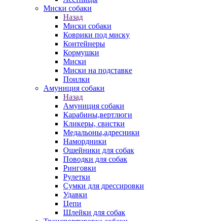
Миски собаки
Назад
Миски собаки
Коврики под миску
Контейнеры
Кормушки
Миски
Миски на подставке
Поилки
Амуниция собаки
Назад
Амуниция собаки
Карабины,вертлюги
Кликеры, свистки
Медальоны,адресники
Намордники
Ошейники для собак
Поводки для собак
Ринговки
Рулетки
Сумки для дрессировки
Удавки
Цепи
Шлейки для собак