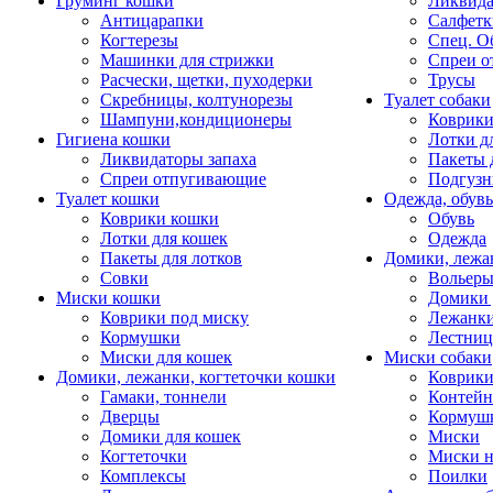
Груминг кошки
Ликвида
Антицарапки
Салфетк
Когтерезы
Спец. О
Машинки для стрижки
Спреи о
Расчески, щетки, пуходерки
Трусы
Скребницы, колтунорезы
Туалет собаки
Шампуни,кондиционеры
Коврик
Гигиена кошки
Лотки д
Ликвидаторы запаха
Пакеты 
Спреи отпугивающие
Подгузн
Туалет кошки
Одежда, обувь
Коврики кошки
Обувь
Лотки для кошек
Одежда
Пакеты для лотков
Домики, лежа
Совки
Вольеры
Миски кошки
Домики 
Коврики под миску
Лежанки
Кормушки
Лестни
Миски для кошек
Миски собаки
Домики, лежанки, когтеточки кошки
Коврики
Гамаки, тоннели
Контей
Дверцы
Кормуш
Домики для кошек
Миски
Когтеточки
Миски н
Комплексы
Поилки