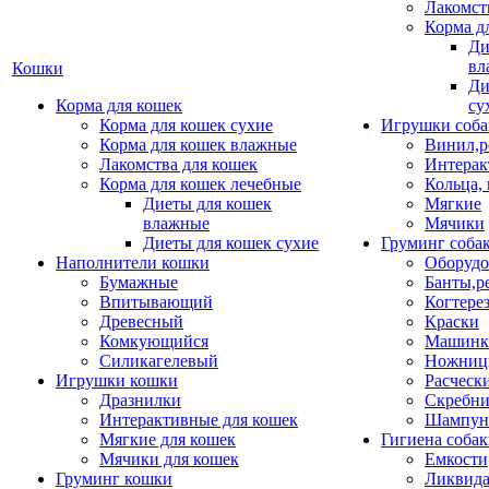
Лакомст
Корма д
Ди
вл
Кошки
Ди
Корма для кошек
су
Корма для кошек сухие
Игрушки соба
Корма для кошек влажные
Винил,р
Лакомства для кошек
Интерак
Корма для кошек лечебные
Кольца,
Диеты для кошек
Мягкие
влажные
Мячики
Диеты для кошек сухие
Груминг соба
Наполнители кошки
Оборудо
Бумажные
Банты,р
Впитывающий
Когтере
Древесный
Краски
Комкующийся
Машинки
Силикагелевый
Ножни
Игрушки кошки
Расческ
Дразнилки
Скребни
Интерактивные для кошек
Шампун
Мягкие для кошек
Гигиена соба
Мячики для кошек
Емкости
Груминг кошки
Ликвида