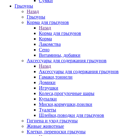
Сумки
Грызуны
Назад
Грызуны
Корма для грызунов
Назад
Корма для грызунов
Корма
Лакомства
Сено
Витамины, добавки
Аксессуары для содержания грызунов
Назад
Аксессуары для содержания грызунов
Гамаки,тоннели
Домики
Игрушки
Колеса,прогулочные шары
Купалки
Миски,кормушки,поилки
Туалеты
Шлейки,поводки для грызунов
Гигиена и уход грызуны
Живые животные
Клетки, переноски грызуны