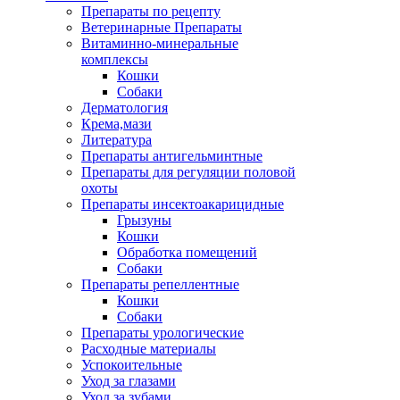
Препараты по рецепту
Ветеринарные Препараты
Витаминно-минеральные
комплексы
Кошки
Собаки
Дерматология
Крема,мази
Литература
Препараты антигельминтные
Препараты для регуляции половой
охоты
Препараты инсектоакарицидные
Грызуны
Кошки
Обработка помещений
Собаки
Препараты репеллентные
Кошки
Собаки
Препараты урологические
Расходные материалы
Успокоительные
Уход за глазами
Уход за зубами