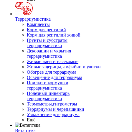
Террариумистика
Комплекты
Корм для рептилий
Корм для рептилий живой
Грунты и субстраты
террариумистика
Декорации и укрытия
террариумистика
Живые змеи и насекомые
Живые ящерицы, амфибии и улитки
Обогрев для террариума
Освещение для террариума
Поилки и кормушки
террариумистика
Полезный инвентарь
террариумистика
Термометры,гигрометры
Террариумы и черепашники
Увлажнение д/террариума
Ещё
Ветаптека