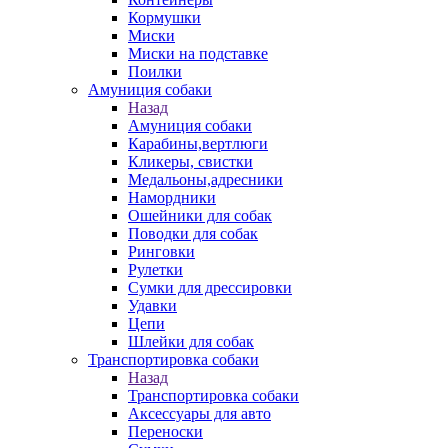
Кормушки
Миски
Миски на подставке
Поилки
Амуниция собаки
Назад
Амуниция собаки
Карабины,вертлюги
Кликеры, свистки
Медальоны,адресники
Намордники
Ошейники для собак
Поводки для собак
Ринговки
Рулетки
Сумки для дрессировки
Удавки
Цепи
Шлейки для собак
Транспортировка собаки
Назад
Транспортировка собаки
Аксессуары для авто
Переноски