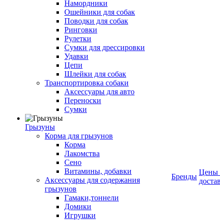
Намордники
Ошейники для собак
Поводки для собак
Ринговки
Рулетки
Сумки для дрессировки
Удавки
Цепи
Шлейки для собак
Транспортировка собаки
Аксессуары для авто
Переноски
Сумки
Грызуны
Корма для грызунов
Корма
Лакомства
Сено
Витамины, добавки
Цены
Бренды
Аксессуары для содержания
доста
грызунов
Гамаки,тоннели
Домики
Игрушки