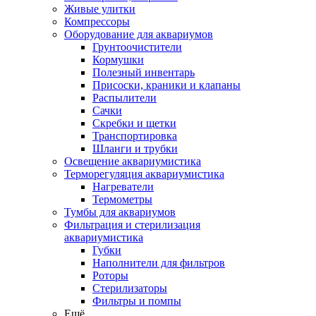
Живые улитки
Компрессоры
Оборудование для аквариумов
Грунтоочистители
Кормушки
Полезный инвентарь
Присоски, краники и клапаны
Распылители
Сачки
Скребки и щетки
Транспортировка
Шланги и трубки
Освещение аквариумистика
Терморегуляция аквариумистика
Нагреватели
Термометры
Тумбы для аквариумов
Фильтрация и стерилизация
аквариумистика
Губки
Наполнители для фильтров
Роторы
Стерилизаторы
Фильтры и помпы
Ещё