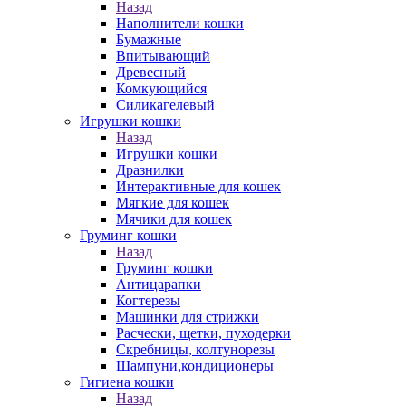
Назад
Наполнители кошки
Бумажные
Впитывающий
Древесный
Комкующийся
Силикагелевый
Игрушки кошки
Назад
Игрушки кошки
Дразнилки
Интерактивные для кошек
Мягкие для кошек
Мячики для кошек
Груминг кошки
Назад
Груминг кошки
Антицарапки
Когтерезы
Машинки для стрижки
Расчески, щетки, пуходерки
Скребницы, колтунорезы
Шампуни,кондиционеры
Гигиена кошки
Назад