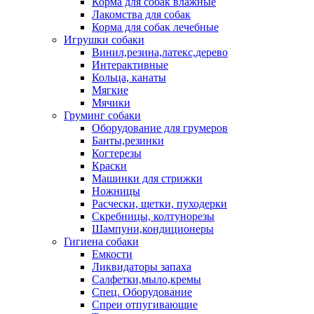
Корма для собак влажные
Лакомства для собак
Корма для собак лечебные
Игрушки собаки
Винил,резина,латекс,дерево
Интерактивные
Кольца, канаты
Мягкие
Мячики
Груминг собаки
Оборудование для грумеров
Банты,резинки
Когтерезы
Краски
Машинки для стрижки
Ножницы
Расчески, щетки, пуходерки
Скребницы, колтунорезы
Шампуни,кондиционеры
Гигиена собаки
Емкости
Ликвидаторы запаха
Салфетки,мыло,кремы
Спец. Оборудование
Спреи отпугивающие