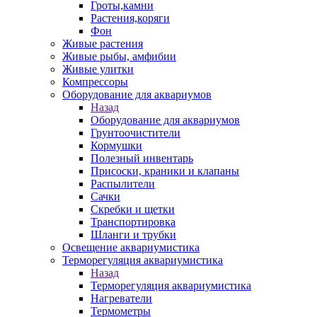
Гроты,камни
Растения,коряги
Фон
Живые растения
Живые рыбы, амфибии
Живые улитки
Компрессоры
Оборудование для аквариумов
Назад
Оборудование для аквариумов
Грунтоочистители
Кормушки
Полезный инвентарь
Присоски, краники и клапаны
Распылители
Сачки
Скребки и щетки
Транспортировка
Шланги и трубки
Освещение аквариумистика
Терморегуляция аквариумистика
Назад
Терморегуляция аквариумистика
Нагреватели
Термометры