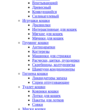
Впитывающий
Древесный
Комкующийся
Силикагелевый
Игрушки кошки
Дразнилки
Интерактивные для кошек
Мягкие для кошек
Мячики для кошек
Груминг кошки
Антицарапки
Когтерезы
Машинки для стрижки
Расчески, щетки, пуходерки
Скребницы, колтунорезы
Шампуни,кондиционеры
Гигиена кошки
Ликвидаторы запаха
Спреи отпугивающие
Туалет кошки
Коврики кошки
Лотки для кошек
Пакеты для лотков
Совки
Миски кошки