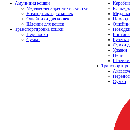
Амуниция кошки
Карабин
Медальоны,адресники,свистки
Кликеры
Намордники для кошек
Медальо
Ошейники для кошек
Наморд
Шлейки для кошек
Ошейник
Транспортировка кошки
Поводки
Переноски
Ринговк
Сумки
Рулетки
Сумки д
Удавки
Цепи
Шлейки 
Транспортиро
Аксессу
Перенос
Сумки