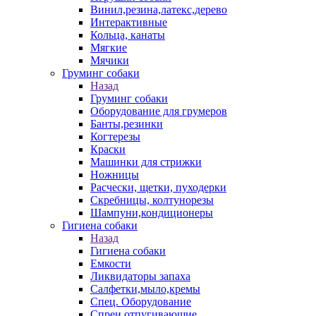
Винил,резина,латекс,дерево
Интерактивные
Кольца, канаты
Мягкие
Мячики
Груминг собаки
Назад
Груминг собаки
Оборудование для грумеров
Банты,резинки
Когтерезы
Краски
Машинки для стрижки
Ножницы
Расчески, щетки, пуходерки
Скребницы, колтунорезы
Шампуни,кондиционеры
Гигиена собаки
Назад
Гигиена собаки
Емкости
Ликвидаторы запаха
Салфетки,мыло,кремы
Спец. Оборудование
Спреи отпугивающие