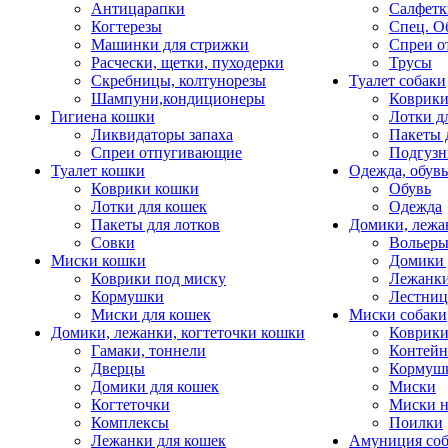
Антицарапки
Салфетк
Когтерезы
Спец. О
Машинки для стрижки
Спреи о
Расчески, щетки, пуходерки
Трусы
Скребницы, колтунорезы
Туалет собаки
Шампуни,кондиционеры
Коврик
Гигиена кошки
Лотки д
Ликвидаторы запаха
Пакеты 
Спреи отпугивающие
Подгузн
Туалет кошки
Одежда, обувь
Коврики кошки
Обувь
Лотки для кошек
Одежда
Пакеты для лотков
Домики, лежа
Совки
Вольеры
Миски кошки
Домики 
Коврики под миску
Лежанки
Кормушки
Лестни
Миски для кошек
Миски собаки
Домики, лежанки, когтеточки кошки
Коврики
Гамаки, тоннели
Контей
Дверцы
Кормуш
Домики для кошек
Миски
Когтеточки
Миски н
Комплексы
Поилки
Лежанки для кошек
Амуниция со