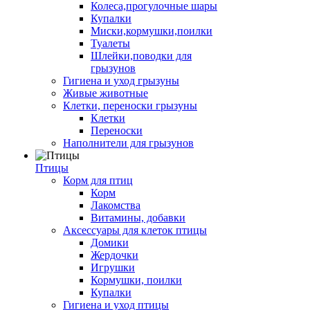
Колеса,прогулочные шары
Купалки
Миски,кормушки,поилки
Туалеты
Шлейки,поводки для
грызунов
Гигиена и уход грызуны
Живые животные
Клетки, переноски грызуны
Клетки
Переноски
Наполнители для грызунов
Птицы
Корм для птиц
Корм
Лакомства
Витамины, добавки
Аксессуары для клеток птицы
Домики
Жердочки
Игрушки
Кормушки, поилки
Купалки
Гигиена и уход птицы