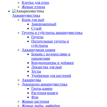
Клетки для птиц
Живые птицы
Аквариумистика
Корм для рыб
Замороженный
Сухой
Грунты и субстраты аквариумистика
Грунты
Питательные грунты и
субстраты
Аквариумная химия
Борьба с водорослями и
паразитами
Кондиционеры и добавки
Лекарства для рыб
Тесты
Удобрения для растений
Аквариумы
Декорации аквариумистика
Гроты,камни
Растения,коряги
Фон
Живые растения
Живые рыбы, амфибии