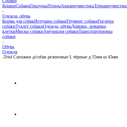
Собаки
Кошки
Собаки
Грызуны
Птицы
Аквариумистика
Террариумистик
-
Одежда, обувь
Корма для собак
Игрушки собаки
Груминг собаки
Гигиена
собаки
Туалет собаки
Одежда, обувь
Домики, лежанки,
клетки
Миски собаки
Амуниция собаки
Транспортировка
собаки
-
Обувь
Одежда
-
Triol Сапожки д/собак резиновые L чёрные д 55мм ш 45мм