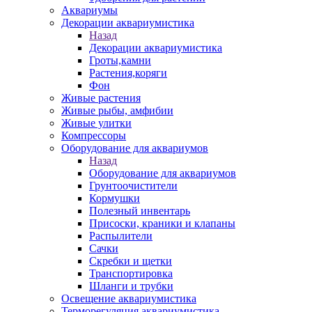
Аквариумы
Декорации аквариумистика
Назад
Декорации аквариумистика
Гроты,камни
Растения,коряги
Фон
Живые растения
Живые рыбы, амфибии
Живые улитки
Компрессоры
Оборудование для аквариумов
Назад
Оборудование для аквариумов
Грунтоочистители
Кормушки
Полезный инвентарь
Присоски, краники и клапаны
Распылители
Сачки
Скребки и щетки
Транспортировка
Шланги и трубки
Освещение аквариумистика
Терморегуляция аквариумистика