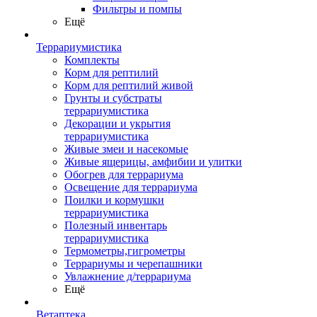
Фильтры и помпы
Ещё
Террариумистика
Комплекты
Корм для рептилий
Корм для рептилий живой
Грунты и субстраты
террариумистика
Декорации и укрытия
террариумистика
Живые змеи и насекомые
Живые ящерицы, амфибии и улитки
Обогрев для террариума
Освещение для террариума
Поилки и кормушки
террариумистика
Полезный инвентарь
террариумистика
Термометры,гигрометры
Террариумы и черепашники
Увлажнение д/террариума
Ещё
Ветаптека