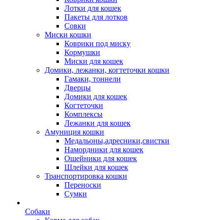
Лотки для кошек
Пакеты для лотков
Совки
Миски кошки
Коврики под миску
Кормушки
Миски для кошек
Домики, лежанки, когтеточки кошки
Гамаки, тоннели
Дверцы
Домики для кошек
Когтеточки
Комплексы
Лежанки для кошек
Амуниция кошки
Медальоны,адресники,свистки
Намордники для кошек
Ошейники для кошек
Шлейки для кошек
Транспортировка кошки
Переноски
Сумки
Собаки