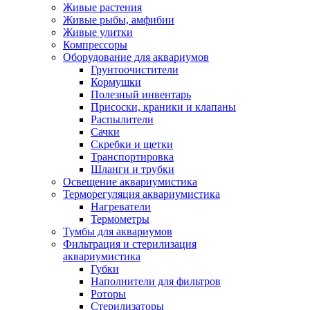
Живые растения
Живые рыбы, амфибии
Живые улитки
Компрессоры
Оборудование для аквариумов
Грунтоочистители
Кормушки
Полезный инвентарь
Присоски, краники и клапаны
Распылители
Сачки
Скребки и щетки
Транспортировка
Шланги и трубки
Освещение аквариумистика
Терморегуляция аквариумистика
Нагреватели
Термометры
Тумбы для аквариумов
Фильтрация и стерилизация
аквариумистика
Губки
Наполнители для фильтров
Роторы
Стерилизаторы