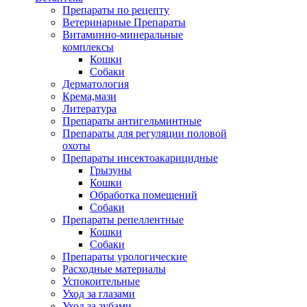
Препараты по рецепту
Ветеринарные Препараты
Витаминно-минеральные
комплексы
Кошки
Собаки
Дерматология
Крема,мази
Литература
Препараты антигельминтные
Препараты для регуляции половой
охоты
Препараты инсектоакарицидные
Грызуны
Кошки
Обработка помещений
Собаки
Препараты репеллентные
Кошки
Собаки
Препараты урологические
Расходные материалы
Успокоительные
Уход за глазами
Уход за зубами