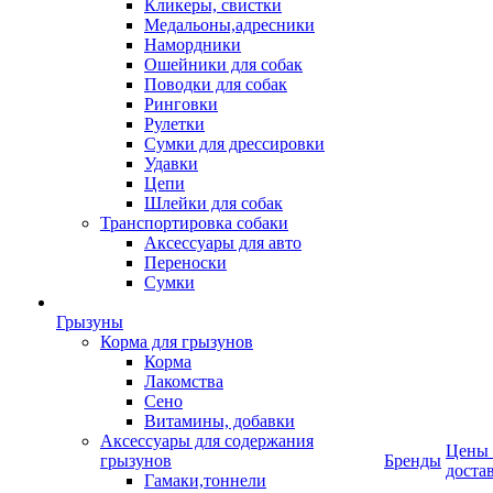
Кликеры, свистки
Медальоны,адресники
Намордники
Ошейники для собак
Поводки для собак
Ринговки
Рулетки
Сумки для дрессировки
Удавки
Цепи
Шлейки для собак
Транспортировка собаки
Аксессуары для авто
Переноски
Сумки
Грызуны
Корма для грызунов
Корма
Лакомства
Сено
Витамины, добавки
Аксессуары для содержания
Цены
грызунов
Бренды
доста
Гамаки,тоннели