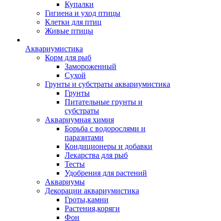
Купалки
Гигиена и уход птицы
Клетки для птиц
Живые птицы
Аквариумистика
Корм для рыб
Замороженный
Сухой
Грунты и субстраты аквариумистика
Грунты
Питательные грунты и
субстраты
Аквариумная химия
Борьба с водорослями и
паразитами
Кондиционеры и добавки
Лекарства для рыб
Тесты
Удобрения для растений
Аквариумы
Декорации аквариумистика
Гроты,камни
Растения,коряги
Фон