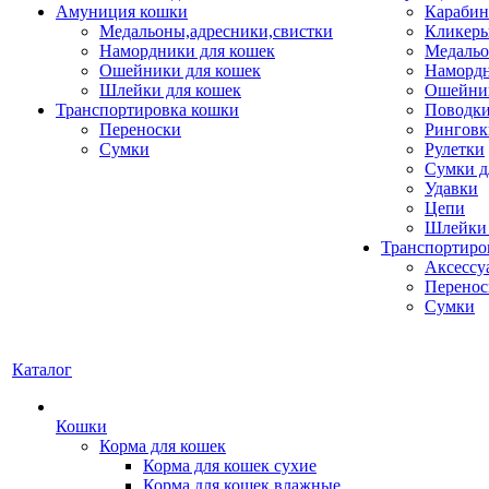
Амуниция кошки
Карабин
Медальоны,адресники,свистки
Кликеры
Намордники для кошек
Медальо
Ошейники для кошек
Наморд
Шлейки для кошек
Ошейник
Транспортировка кошки
Поводки
Переноски
Ринговк
Сумки
Рулетки
Сумки д
Удавки
Цепи
Шлейки 
Транспортиро
Аксессу
Перенос
Сумки
Каталог
Кошки
Корма для кошек
Корма для кошек сухие
Корма для кошек влажные