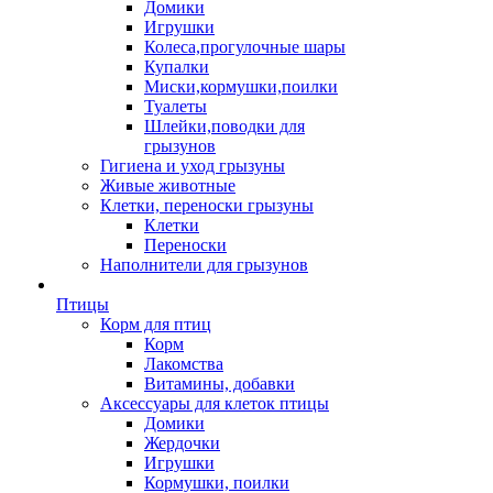
Домики
Игрушки
Колеса,прогулочные шары
Купалки
Миски,кормушки,поилки
Туалеты
Шлейки,поводки для
грызунов
Гигиена и уход грызуны
Живые животные
Клетки, переноски грызуны
Клетки
Переноски
Наполнители для грызунов
Птицы
Корм для птиц
Корм
Лакомства
Витамины, добавки
Аксессуары для клеток птицы
Домики
Жердочки
Игрушки
Кормушки, поилки