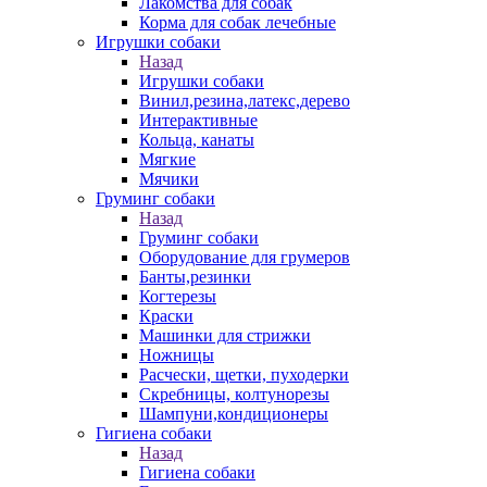
Лакомства для собак
Корма для собак лечебные
Игрушки собаки
Назад
Игрушки собаки
Винил,резина,латекс,дерево
Интерактивные
Кольца, канаты
Мягкие
Мячики
Груминг собаки
Назад
Груминг собаки
Оборудование для грумеров
Банты,резинки
Когтерезы
Краски
Машинки для стрижки
Ножницы
Расчески, щетки, пуходерки
Скребницы, колтунорезы
Шампуни,кондиционеры
Гигиена собаки
Назад
Гигиена собаки