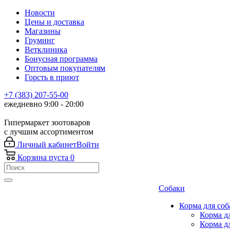
Новости
Цены и доставка
Магазины
Груминг
Ветклиника
Бонусная программа
Оптовым покупателям
Горсть в приют
+7 (383) 207-55-00
ежедневно 9:00 - 20:00
Гипермаркет зоотоваров
с лучшим ассортиментом
Личный кабинет
Войти
Корзина
пуста
0
Собаки
Корма для соб
Корма д
Корма д