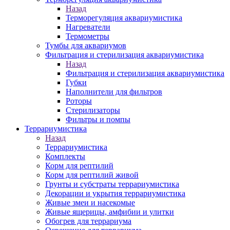
Назад
Терморегуляция аквариумистика
Нагреватели
Термометры
Тумбы для аквариумов
Фильтрация и стерилизация аквариумистика
Назад
Фильтрация и стерилизация аквариумистика
Губки
Наполнители для фильтров
Роторы
Стерилизаторы
Фильтры и помпы
Террариумистика
Назад
Террариумистика
Комплекты
Корм для рептилий
Корм для рептилий живой
Грунты и субстраты террариумистика
Декорации и укрытия террариумистика
Живые змеи и насекомые
Живые ящерицы, амфибии и улитки
Обогрев для террариума