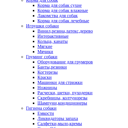
Корма для собак
Корма для собак сухие
Корма для собак влажные
Лакомства для собак
Корма для собак лечебные
Игрушки собаки
Винил,резина,латекс,дерево
Интерактивные
Кольца, канаты
Мягкие
Мячики
Груминг собаки
Оборудование для грумеров
Банты,резинки
Когтерезы
Краски
Машинки для стрижки
Ножницы
Расчески, щетки, пуходерки
Скребницы, колтунорезы
Шампуни,кондиционеры
Гигиена собаки
Емкости
Ликвидаторы запаха
Салфетки,мыло,кремы