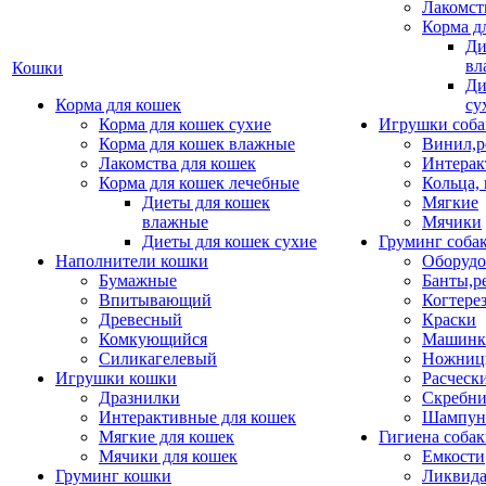
Лакомст
Корма д
Ди
вл
Кошки
Ди
Корма для кошек
су
Корма для кошек сухие
Игрушки соба
Корма для кошек влажные
Винил,р
Лакомства для кошек
Интерак
Корма для кошек лечебные
Кольца,
Диеты для кошек
Мягкие
влажные
Мячики
Диеты для кошек сухие
Груминг соба
Наполнители кошки
Оборудо
Бумажные
Банты,р
Впитывающий
Когтере
Древесный
Краски
Комкующийся
Машинки
Силикагелевый
Ножни
Игрушки кошки
Расческ
Дразнилки
Скребни
Интерактивные для кошек
Шампун
Мягкие для кошек
Гигиена соба
Мячики для кошек
Емкости
Груминг кошки
Ликвида