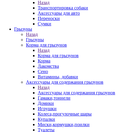
Назад
Транспортировка собаки
Аксессуары для авто
Переноски
Сумки
Грызуны
Назад
Грызуны
Корма для грызунов
Назад
Корма для грызунов
Корма
Лакомства
Сено
Витамины, добавки
Аксессуары для содержания грызунов
Назад
Аксессуары для содержания грызунов
Гамаки,тоннели
Домики
Игрушки
Колеса,прогулочные шары
Купалки
Миски,кормушки,поилки
Туалеты