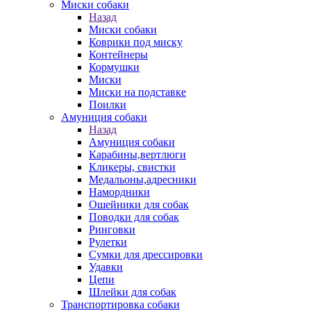
Миски собаки
Назад
Миски собаки
Коврики под миску
Контейнеры
Кормушки
Миски
Миски на подставке
Поилки
Амуниция собаки
Назад
Амуниция собаки
Карабины,вертлюги
Кликеры, свистки
Медальоны,адресники
Намордники
Ошейники для собак
Поводки для собак
Ринговки
Рулетки
Сумки для дрессировки
Удавки
Цепи
Шлейки для собак
Транспортировка собаки