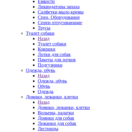
Емкости
Ликвидаторы запаха
Салфетки,мыло,кремы
Спец. Оборудование
Спреи отпугивающие
Трусы
Туалет собаки
Назад
Туалет собаки
Коврики
Лотки для собак
Пакеты для лотков
Подгузники
Одежда, обувь
Назад
Одежда, обувь
Обувь
Одежда
Домики, лежанки, клетки
Назад
Домики, лежанки, клетки
Вольеры, палатки
Домики для собак
Лежанки для собак
Лестницы