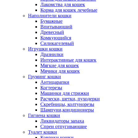
Лакомства для кошек
Корма для кошек лечебные
Наполнители кошки
Бумажные
Впитывающий
Древесный
Комкующийся
Силикагелевый
Игрушки кошки
Дразнилки
Интерактивные для кошек
Мягкие для кошек
Мячики для кошек
Груминг кошки
Антицарапки
Когтерезы
Машинки для стрижки
Расчески, щетки, пуходерки
Скребницы, колтунорезы
Шампуни,кондиционеры
Гигиена кошки
Ликвидаторы запаха
Спреи отпугивающие
Туалет кошки
Коврики кошки