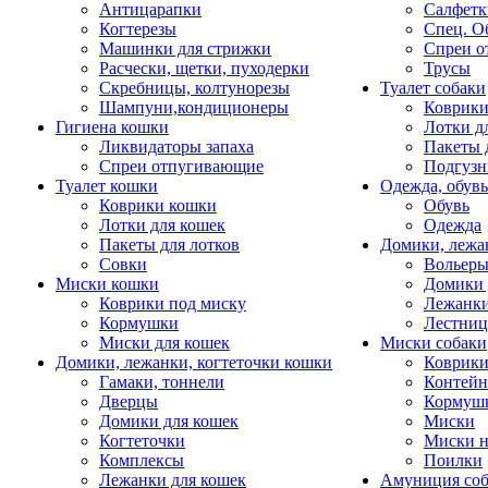
Антицарапки
Салфетк
Когтерезы
Спец. О
Машинки для стрижки
Спреи о
Расчески, щетки, пуходерки
Трусы
Скребницы, колтунорезы
Туалет собаки
Шампуни,кондиционеры
Коврик
Гигиена кошки
Лотки д
Ликвидаторы запаха
Пакеты 
Спреи отпугивающие
Подгузн
Туалет кошки
Одежда, обувь
Коврики кошки
Обувь
Лотки для кошек
Одежда
Пакеты для лотков
Домики, лежа
Совки
Вольеры
Миски кошки
Домики 
Коврики под миску
Лежанки
Кормушки
Лестни
Миски для кошек
Миски собаки
Домики, лежанки, когтеточки кошки
Коврики
Гамаки, тоннели
Контей
Дверцы
Кормуш
Домики для кошек
Миски
Когтеточки
Миски н
Комплексы
Поилки
Лежанки для кошек
Амуниция со