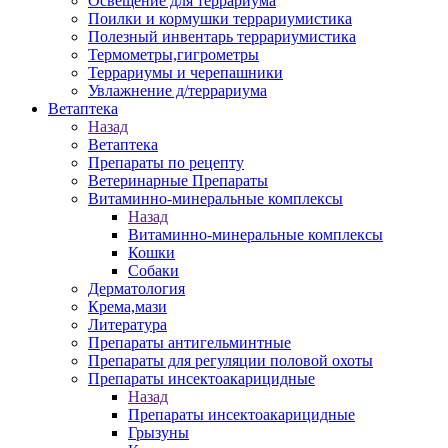
Освещение для террариума
Поилки и кормушки террариумистика
Полезный инвентарь террариумистика
Термометры,гигрометры
Террариумы и черепашники
Увлажнение д/террариума
Ветаптека
Назад
Ветаптека
Препараты по рецепту
Ветеринарные Препараты
Витаминно-минеральные комплексы
Назад
Витаминно-минеральные комплексы
Кошки
Собаки
Дерматология
Крема,мази
Литература
Препараты антигельминтные
Препараты для регуляции половой охоты
Препараты инсектоакарицидные
Назад
Препараты инсектоакарицидные
Грызуны