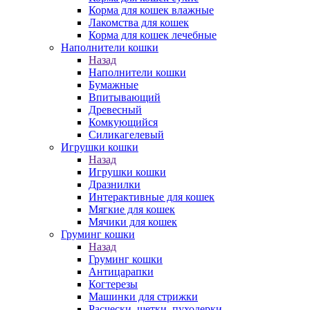
Корма для кошек влажные
Лакомства для кошек
Корма для кошек лечебные
Наполнители кошки
Назад
Наполнители кошки
Бумажные
Впитывающий
Древесный
Комкующийся
Силикагелевый
Игрушки кошки
Назад
Игрушки кошки
Дразнилки
Интерактивные для кошек
Мягкие для кошек
Мячики для кошек
Груминг кошки
Назад
Груминг кошки
Антицарапки
Когтерезы
Машинки для стрижки
Расчески, щетки, пуходерки