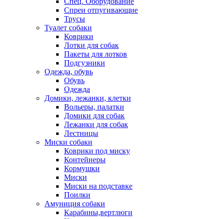
Спец. Оборудование
Спреи отпугивающие
Трусы
Туалет собаки
Коврики
Лотки для собак
Пакеты для лотков
Подгузники
Одежда, обувь
Обувь
Одежда
Домики, лежанки, клетки
Вольеры, палатки
Домики для собак
Лежанки для собак
Лестницы
Миски собаки
Коврики под миску
Контейнеры
Кормушки
Миски
Миски на подставке
Поилки
Амуниция собаки
Карабины,вертлюги