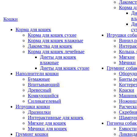
Лакомст
Корма д
Ди
вл
Кошки
Ди
Корма для кошек
су
Корма для кошек сухие
Игрушки соба
Корма для кошек влажные
Винил,р
Лакомства для кошек
Интерак
Корма для кошек лечебные
Кольца,
Диеты для кошек
Мягкие
влажные
Мячики
Диеты для кошек сухие
Груминг соба
Наполнители кошки
Оборудо
Бумажные
Банты,р
Впитывающий
Когтере
Древесный
Краски
Комкующийся
Машинки
Силикагелевый
Ножни
Игрушки кошки
Расческ
Дразнилки
Скребни
Интерактивные для кошек
Шампун
Мягкие для кошек
Гигиена соба
Мячики для кошек
Емкости
Груминг кошки
Ликвида