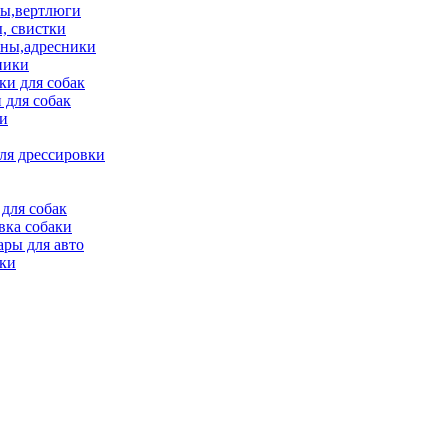
ы,вертлюги
, свистки
ны,адресники
ники
и для собак
 для собак
и
ля дрессировки
для собак
вка собаки
ары для авто
ки