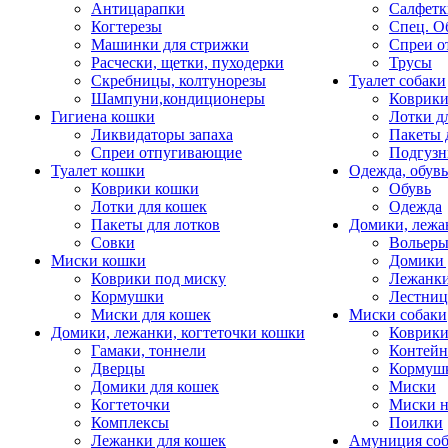
Антицарапки
Салфетк
Когтерезы
Спец. О
Машинки для стрижки
Спреи о
Расчески, щетки, пуходерки
Трусы
Скребницы, колтунорезы
Туалет собаки
Шампуни,кондиционеры
Коврик
Гигиена кошки
Лотки д
Ликвидаторы запаха
Пакеты 
Спреи отпугивающие
Подгузн
Туалет кошки
Одежда, обувь
Коврики кошки
Обувь
Лотки для кошек
Одежда
Пакеты для лотков
Домики, лежа
Совки
Вольеры
Миски кошки
Домики 
Коврики под миску
Лежанки
Кормушки
Лестни
Миски для кошек
Миски собаки
Домики, лежанки, когтеточки кошки
Коврики
Гамаки, тоннели
Контей
Дверцы
Кормуш
Домики для кошек
Миски
Когтеточки
Миски н
Комплексы
Поилки
Лежанки для кошек
Амуниция со