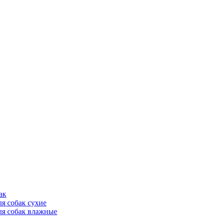
ак
ля собак сухие
ля собак влажные