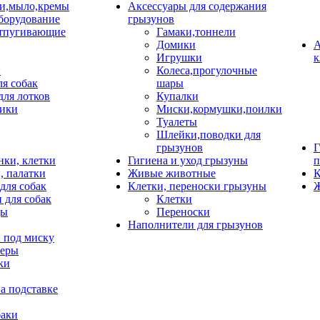
и,мыло,кремы
Аксессуары для содержания
борудование
грызунов
тпугивающие
Гамаки,тоннели
Домики
А
Игрушки
к
и
Колеса,прогулочные
ля собак
шары
для лотков
Купалки
ики
Миски,кормушки,поилки
Туалеты
Шлейки,поводки для
грызунов
Г
нки, клетки
Гигиена и уход грызуны
п
, палатки
Живые животные
К
для собак
Клетки, переноски грызуны
Ж
 для собак
Клетки
цы
Переноски
Наполнители для грызунов
 под миску
неры
ки
а подставке
баки