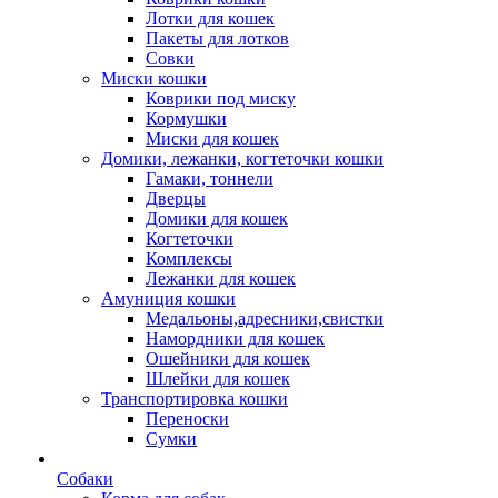
Лотки для кошек
Пакеты для лотков
Совки
Миски кошки
Коврики под миску
Кормушки
Миски для кошек
Домики, лежанки, когтеточки кошки
Гамаки, тоннели
Дверцы
Домики для кошек
Когтеточки
Комплексы
Лежанки для кошек
Амуниция кошки
Медальоны,адресники,свистки
Намордники для кошек
Ошейники для кошек
Шлейки для кошек
Транспортировка кошки
Переноски
Сумки
Собаки