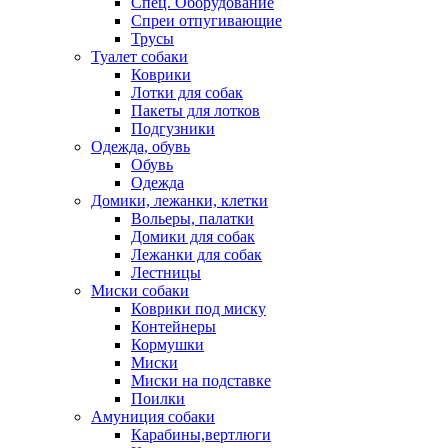
Спец. Оборудование
Спреи отпугивающие
Трусы
Туалет собаки
Коврики
Лотки для собак
Пакеты для лотков
Подгузники
Одежда, обувь
Обувь
Одежда
Домики, лежанки, клетки
Вольеры, палатки
Домики для собак
Лежанки для собак
Лестницы
Миски собаки
Коврики под миску
Контейнеры
Кормушки
Миски
Миски на подставке
Поилки
Амуниция собаки
Карабины,вертлюги