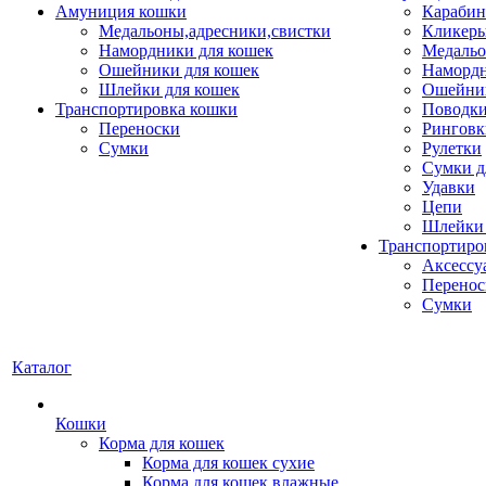
Амуниция кошки
Карабин
Медальоны,адресники,свистки
Кликеры
Намордники для кошек
Медальо
Ошейники для кошек
Наморд
Шлейки для кошек
Ошейник
Транспортировка кошки
Поводки
Переноски
Ринговк
Сумки
Рулетки
Сумки д
Удавки
Цепи
Шлейки 
Транспортиро
Аксессу
Перенос
Сумки
Каталог
Кошки
Корма для кошек
Корма для кошек сухие
Корма для кошек влажные