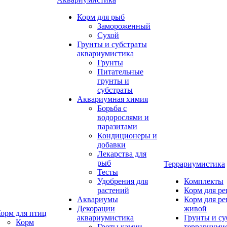
Корм для рыб
Замороженный
Сухой
Грунты и субстраты
аквариумистика
Грунты
Питательные
грунты и
субстраты
Аквариумная химия
Борьба с
водорослями и
паразитами
Кондиционеры и
добавки
Лекарства для
рыб
Террариумистика
Тесты
Удобрения для
Комплекты
растений
Корм для р
Аквариумы
Корм для р
Декорации
живой
орм для птиц
аквариумистика
Грунты и су
Корм
Гроты,камни
террариуми