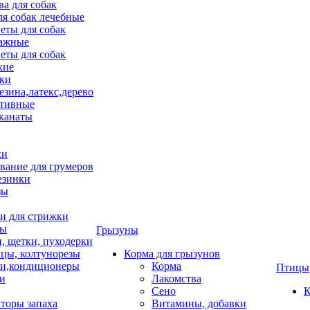
ва для собак
ля собак лечебные
еты для собак
ажные
еты для собак
хие
ки
езина,латекс,дерево
тивные
 канаты
ки
вание для грумеров
езинки
зы
 для стрижки
цы
Грызуны
и, щетки, пуходерки
цы, колтунорезы
Корма для грызунов
и,кондиционеры
Корма
Птицы
ки
Лакомства
Сено
К
торы запаха
Витамины, добавки