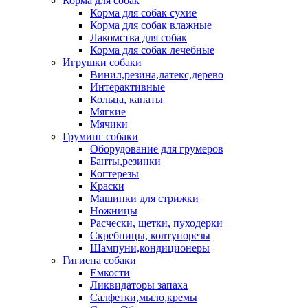
Корма для собак
Корма для собак сухие
Корма для собак влажные
Лакомства для собак
Корма для собак лечебные
Игрушки собаки
Винил,резина,латекс,дерево
Интерактивные
Кольца, канаты
Мягкие
Мячики
Груминг собаки
Оборудование для грумеров
Банты,резинки
Когтерезы
Краски
Машинки для стрижки
Ножницы
Расчески, щетки, пуходерки
Скребницы, колтунорезы
Шампуни,кондиционеры
Гигиена собаки
Емкости
Ликвидаторы запаха
Салфетки,мыло,кремы