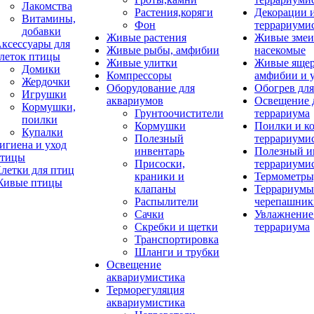
Лакомства
Растения,коряги
Декорации 
Витамины,
Фон
террариуми
добавки
Живые растения
Живые змеи
ксессуары для
Живые рыбы, амфибии
насекомые
леток птицы
Живые улитки
Живые яще
Домики
Компрессоры
амфибии и 
Жердочки
Оборудование для
Обогрев для
Игрушки
аквариумов
Освещение 
Кормушки,
Грунтоочистители
террариума
поилки
Кормушки
Поилки и к
Купалки
Полезный
террариуми
игиена и уход
инвентарь
Полезный и
тицы
Присоски,
террариуми
летки для птиц
краники и
Термометры
ивые птицы
клапаны
Террариумы
Распылители
черепашник
Сачки
Увлажнение 
Скребки и щетки
террариума
Транспортировка
Шланги и трубки
Освещение
аквариумистика
Терморегуляция
аквариумистика