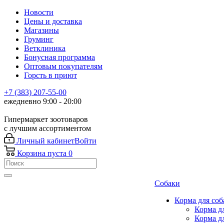
Новости
Цены и доставка
Магазины
Груминг
Ветклиника
Бонусная программа
Оптовым покупателям
Горсть в приют
+7 (383) 207-55-00
ежедневно 9:00 - 20:00
Гипермаркет зоотоваров
с лучшим ассортиментом
Личный кабинет
Войти
Корзина
пуста
0
Собаки
Корма для соб
Корма д
Корма д