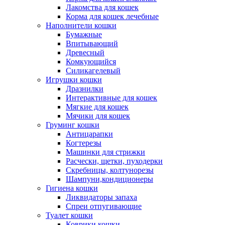
Лакомства для кошек
Корма для кошек лечебные
Наполнители кошки
Бумажные
Впитывающий
Древесный
Комкующийся
Силикагелевый
Игрушки кошки
Дразнилки
Интерактивные для кошек
Мягкие для кошек
Мячики для кошек
Груминг кошки
Антицарапки
Когтерезы
Машинки для стрижки
Расчески, щетки, пуходерки
Скребницы, колтунорезы
Шампуни,кондиционеры
Гигиена кошки
Ликвидаторы запаха
Спреи отпугивающие
Туалет кошки
Коврики кошки