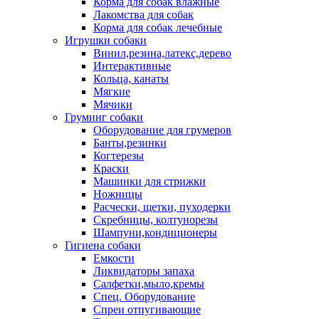
Корма для собак влажные
Лакомства для собак
Корма для собак лечебные
Игрушки собаки
Винил,резина,латекс,дерево
Интерактивные
Кольца, канаты
Мягкие
Мячики
Груминг собаки
Оборудование для грумеров
Банты,резинки
Когтерезы
Краски
Машинки для стрижки
Ножницы
Расчески, щетки, пуходерки
Скребницы, колтунорезы
Шампуни,кондиционеры
Гигиена собаки
Емкости
Ликвидаторы запаха
Салфетки,мыло,кремы
Спец. Оборудование
Спреи отпугивающие