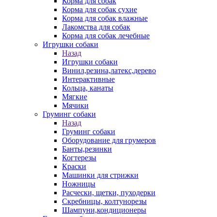
Корма для собак
Корма для собак сухие
Корма для собак влажные
Лакомства для собак
Корма для собак лечебные
Игрушки собаки
Назад
Игрушки собаки
Винил,резина,латекс,дерево
Интерактивные
Кольца, канаты
Мягкие
Мячики
Груминг собаки
Назад
Груминг собаки
Оборудование для грумеров
Банты,резинки
Когтерезы
Краски
Машинки для стрижки
Ножницы
Расчески, щетки, пуходерки
Скребницы, колтунорезы
Шампуни,кондиционеры