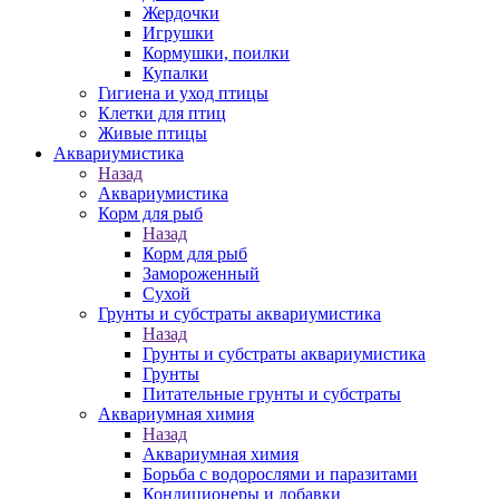
Жердочки
Игрушки
Кормушки, поилки
Купалки
Гигиена и уход птицы
Клетки для птиц
Живые птицы
Аквариумистика
Назад
Аквариумистика
Корм для рыб
Назад
Корм для рыб
Замороженный
Сухой
Грунты и субстраты аквариумистика
Назад
Грунты и субстраты аквариумистика
Грунты
Питательные грунты и субстраты
Аквариумная химия
Назад
Аквариумная химия
Борьба с водорослями и паразитами
Кондиционеры и добавки