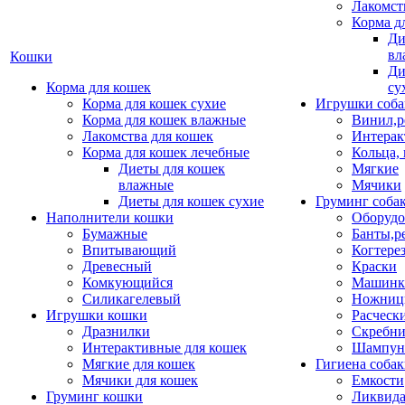
Лакомст
Корма д
Ди
вл
Кошки
Ди
Корма для кошек
су
Корма для кошек сухие
Игрушки соба
Корма для кошек влажные
Винил,р
Лакомства для кошек
Интерак
Корма для кошек лечебные
Кольца,
Диеты для кошек
Мягкие
влажные
Мячики
Диеты для кошек сухие
Груминг соба
Наполнители кошки
Оборудо
Бумажные
Банты,р
Впитывающий
Когтере
Древесный
Краски
Комкующийся
Машинки
Силикагелевый
Ножни
Игрушки кошки
Расческ
Дразнилки
Скребни
Интерактивные для кошек
Шампун
Мягкие для кошек
Гигиена соба
Мячики для кошек
Емкости
Груминг кошки
Ликвида