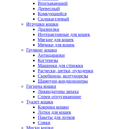
Впитывающий
Древесный
Комкующийся
Силикагелевый
Игрушки кошки
Дразнилки
Интерактивные для кошек
Мягкие для кошек
Мячики для кошек
Груминг кошки
Антицарапки
Когтерезы
Машинки для стрижки
Расчески, щетки, пуходерки
Скребницы, колтунорезы
Шампуни,кондиционеры
Гигиена кошки
Ликвидаторы запаха
Спреи отпугивающие
Туалет кошки
Коврики кошки
Лотки для кошек
Пакеты для лотков
Совки
Миски кошки