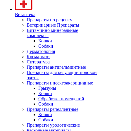
Ветаптека
Препараты по рецепту
Ветеринарные Препараты
Витаминно-минеральные
комплексы
Кошки
Собаки
Дерматология
Крема,мази
Литература
Препараты антигельминтные
Препараты для регуляции половой
охоты
Препараты инсектоакарицидные
Грызуны
Кошки
Обработка помещений
Собаки
Препараты репеллентные
Кошки
Собаки
Препараты урологические
Расходные материалы