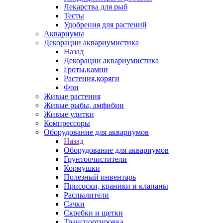
Лекарства для рыб
Тесты
Удобрения для растений
Аквариумы
Декорации аквариумистика
Назад
Декорации аквариумистика
Гроты,камни
Растения,коряги
Фон
Живые растения
Живые рыбы, амфибии
Живые улитки
Компрессоры
Оборудование для аквариумов
Назад
Оборудование для аквариумов
Грунтоочистители
Кормушки
Полезный инвентарь
Присоски, краники и клапаны
Распылители
Сачки
Скребки и щетки
Транспортировка