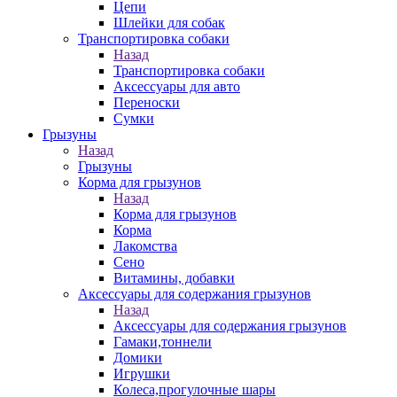
Цепи
Шлейки для собак
Транспортировка собаки
Назад
Транспортировка собаки
Аксессуары для авто
Переноски
Сумки
Грызуны
Назад
Грызуны
Корма для грызунов
Назад
Корма для грызунов
Корма
Лакомства
Сено
Витамины, добавки
Аксессуары для содержания грызунов
Назад
Аксессуары для содержания грызунов
Гамаки,тоннели
Домики
Игрушки
Колеса,прогулочные шары