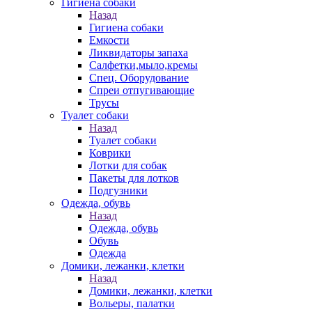
Гигиена собаки
Назад
Гигиена собаки
Емкости
Ликвидаторы запаха
Салфетки,мыло,кремы
Спец. Оборудование
Спреи отпугивающие
Трусы
Туалет собаки
Назад
Туалет собаки
Коврики
Лотки для собак
Пакеты для лотков
Подгузники
Одежда, обувь
Назад
Одежда, обувь
Обувь
Одежда
Домики, лежанки, клетки
Назад
Домики, лежанки, клетки
Вольеры, палатки