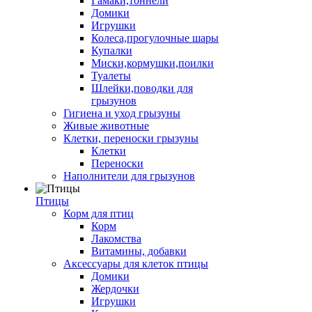
Гамаки,тоннели
Домики
Игрушки
Колеса,прогулочные шары
Купалки
Миски,кормушки,поилки
Туалеты
Шлейки,поводки для
грызунов
Гигиена и уход грызуны
Живые животные
Клетки, переноски грызуны
Клетки
Переноски
Наполнители для грызунов
Птицы
Корм для птиц
Корм
Лакомства
Витамины, добавки
Аксессуары для клеток птицы
Домики
Жердочки
Игрушки