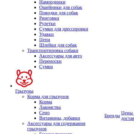
Намордники
Ошейники для собак
Поводки для собак
Ринговки
Рулетки
Сумки для дрессировки
Удавки
Цепи
Шлейки для собак
Транспортировка собаки
Аксессуары для авто
Переноски
Сумки
Грызуны
Корма для грызунов
Корма
Лакомства
Сено
Цены
Бренды
Витамины, добавки
доста
Аксессуары для содержания
грызунов