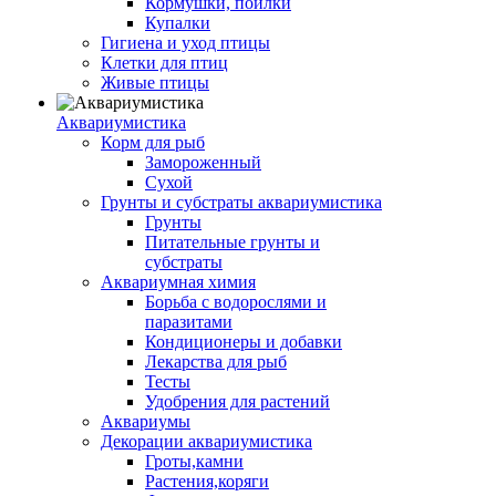
Кормушки, поилки
Купалки
Гигиена и уход птицы
Клетки для птиц
Живые птицы
Аквариумистика
Корм для рыб
Замороженный
Сухой
Грунты и субстраты аквариумистика
Грунты
Питательные грунты и
субстраты
Аквариумная химия
Борьба с водорослями и
паразитами
Кондиционеры и добавки
Лекарства для рыб
Тесты
Удобрения для растений
Аквариумы
Декорации аквариумистика
Гроты,камни
Растения,коряги