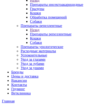
Назад
Препараты инсектоакарицидные
Грызуны
Кошки
Обработка помещений
Собаки
Препараты репеллентные
Назад
Препараты репеллентные
Кошки
Собаки
Препараты урологические
Расходные материалы
Успокоительные
Уход за глазами
Уход за зубами
Уход за ушами
Бренды
Цены и доставка
Вакансии
Контакты
Груминг
Ветклиника
Главная