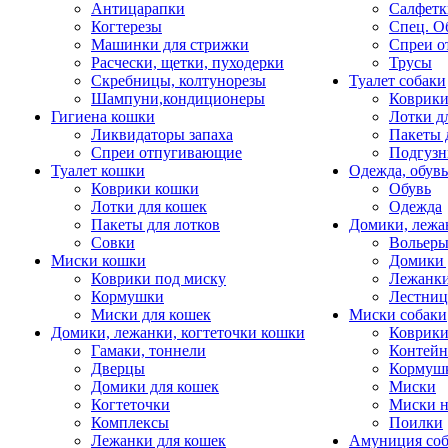
Антицарапки
Салфетк
Когтерезы
Спец. О
Машинки для стрижки
Спреи о
Расчески, щетки, пуходерки
Трусы
Скребницы, колтунорезы
Туалет собаки
Шампуни,кондиционеры
Коврик
Гигиена кошки
Лотки д
Ликвидаторы запаха
Пакеты 
Спреи отпугивающие
Подгузн
Туалет кошки
Одежда, обувь
Коврики кошки
Обувь
Лотки для кошек
Одежда
Пакеты для лотков
Домики, лежа
Совки
Вольеры
Миски кошки
Домики 
Коврики под миску
Лежанки
Кормушки
Лестни
Миски для кошек
Миски собаки
Домики, лежанки, когтеточки кошки
Коврики
Гамаки, тоннели
Контей
Дверцы
Кормуш
Домики для кошек
Миски
Когтеточки
Миски н
Комплексы
Поилки
Лежанки для кошек
Амуниция со