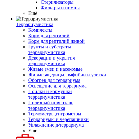
Стерилизаторы
Фильтры и помпы
Ещё
Террариумистика
Комплекты
Корм для рептилий
Корм для рептилий живой
Грунты и субстраты
террариумистика
Декорации и укрытия
террариумистика
Живые змеи и насекомые
Живые ящерицы, амфибии и улитки
Обогрев для террариума
Освещение для террариума
Поилки и кормушки
террариумистика
Полезный инвентарь
террариумистика
Термометры,гигрометры
Террариумы и черепашники
Увлажнение д/террариума
Ещё