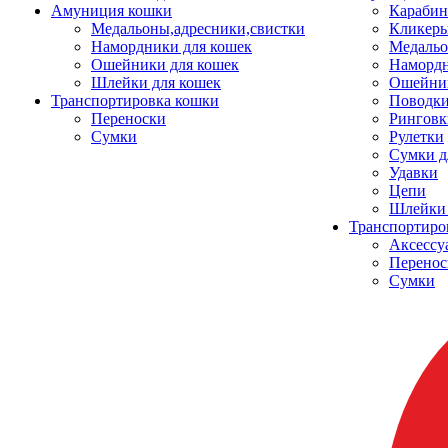
Амуниция кошки
Карабин
Медальоны,адресники,свистки
Кликеры
Намордники для кошек
Медальо
Ошейники для кошек
Наморд
Шлейки для кошек
Ошейник
Транспортировка кошки
Поводки
Переноски
Ринговк
Сумки
Рулетки
Сумки д
Удавки
Цепи
Шлейки 
Транспортиро
Аксессу
Перенос
Сумки