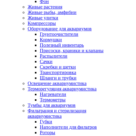
Фон
Живые растения
Живые рыбы, амфибии
Живые улитки
Компрессоры
Оборудование для аквариумов
Грунтоочистители
Кормушки
Полезный инвентарь
Присоски, краники и клапаны
Распылители
Сачки
Скребки и щетки
Транспортировка
Шланги и трубки
Освещение аквариумистика
Терморегуляция аквариумистика
Нагреватели
Термометры
Тумбы для аквариумов
Фильтрация и стерилизация
аквариумистика
Губки
Наполнители для фильтров
Роторы