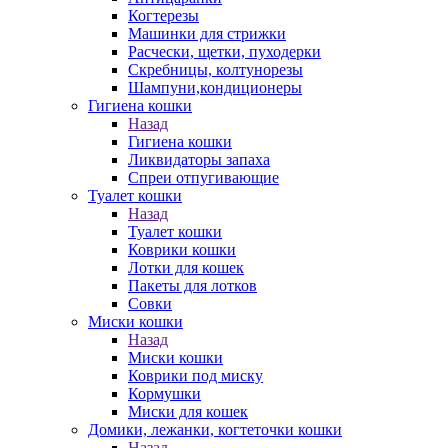
Когтерезы
Машинки для стрижки
Расчески, щетки, пуходерки
Скребницы, колтунорезы
Шампуни,кондиционеры
Гигиена кошки
Назад
Гигиена кошки
Ликвидаторы запаха
Спреи отпугивающие
Туалет кошки
Назад
Туалет кошки
Коврики кошки
Лотки для кошек
Пакеты для лотков
Совки
Миски кошки
Назад
Миски кошки
Коврики под миску
Кормушки
Миски для кошек
Домики, лежанки, когтеточки кошки
Назад