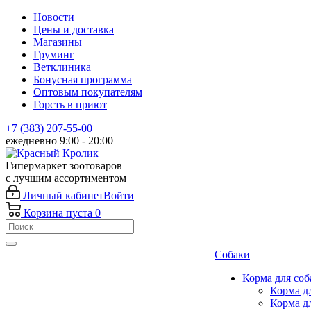
Новости
Цены и доставка
Магазины
Груминг
Ветклиника
Бонусная программа
Оптовым покупателям
Горсть в приют
+7 (383) 207-55-00
ежедневно 9:00 - 20:00
Гипермаркет зоотоваров
с лучшим ассортиментом
Личный кабинет
Войти
Корзина
пуста
0
Собаки
Корма для соб
Корма д
Корма д