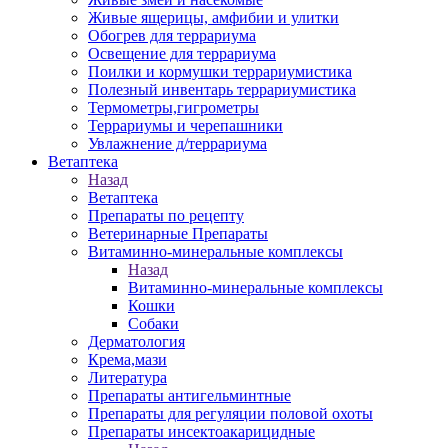
Живые ящерицы, амфибии и улитки
Обогрев для террариума
Освещение для террариума
Поилки и кормушки террариумистика
Полезный инвентарь террариумистика
Термометры,гигрометры
Террариумы и черепашники
Увлажнение д/террариума
Ветаптека
Назад
Ветаптека
Препараты по рецепту
Ветеринарные Препараты
Витаминно-минеральные комплексы
Назад
Витаминно-минеральные комплексы
Кошки
Собаки
Дерматология
Крема,мази
Литература
Препараты антигельминтные
Препараты для регуляции половой охоты
Препараты инсектоакарицидные