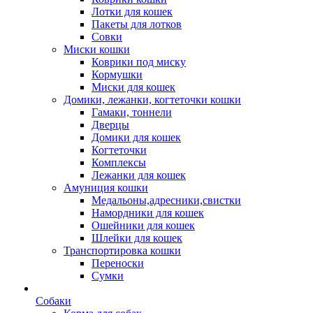
Лотки для кошек
Пакеты для лотков
Совки
Миски кошки
Коврики под миску
Кормушки
Миски для кошек
Домики, лежанки, когтеточки кошки
Гамаки, тоннели
Дверцы
Домики для кошек
Когтеточки
Комплексы
Лежанки для кошек
Амуниция кошки
Медальоны,адресники,свистки
Намордники для кошек
Ошейники для кошек
Шлейки для кошек
Транспортировка кошки
Переноски
Сумки
Собаки