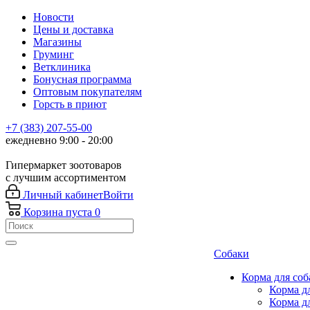
Новости
Цены и доставка
Магазины
Груминг
Ветклиника
Бонусная программа
Оптовым покупателям
Горсть в приют
+7 (383) 207-55-00
ежедневно 9:00 - 20:00
Гипермаркет зоотоваров
с лучшим ассортиментом
Личный кабинет
Войти
Корзина
пуста
0
Собаки
Корма для соб
Корма д
Корма д