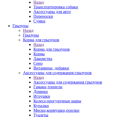
Назад
Транспортировка собаки
Аксессуары для авто
Переноски
Сумки
Грызуны
Назад
Грызуны
Корма для грызунов
Назад
Корма для грызунов
Корма
Лакомства
Сено
Витамины, добавки
Аксессуары для содержания грызунов
Назад
Аксессуары для содержания грызунов
Гамаки,тоннели
Домики
Игрушки
Колеса,прогулочные шары
Купалки
Миски,кормушки,поилки
Туалеты