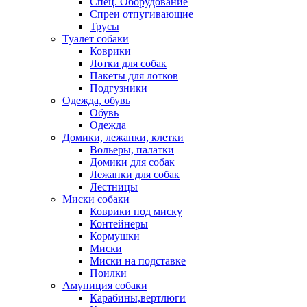
Спец. Оборудование
Спреи отпугивающие
Трусы
Туалет собаки
Коврики
Лотки для собак
Пакеты для лотков
Подгузники
Одежда, обувь
Обувь
Одежда
Домики, лежанки, клетки
Вольеры, палатки
Домики для собак
Лежанки для собак
Лестницы
Миски собаки
Коврики под миску
Контейнеры
Кормушки
Миски
Миски на подставке
Поилки
Амуниция собаки
Карабины,вертлюги