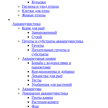
Купалки
Гигиена и уход птицы
Клетки для птиц
Живые птицы
Аквариумистика
Корм для рыб
Замороженный
Сухой
Грунты и субстраты аквариумистика
Грунты
Питательные грунты и
субстраты
Аквариумная химия
Борьба с водорослями и
паразитами
Кондиционеры и добавки
Лекарства для рыб
Тесты
Удобрения для растений
Аквариумы
Декорации аквариумистика
Гроты,камни
Растения,коряги
Фон