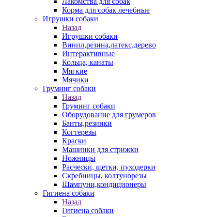
Лакомства для собак
Корма для собак лечебные
Игрушки собаки
Назад
Игрушки собаки
Винил,резина,латекс,дерево
Интерактивные
Кольца, канаты
Мягкие
Мячики
Груминг собаки
Назад
Груминг собаки
Оборудование для грумеров
Банты,резинки
Когтерезы
Краски
Машинки для стрижки
Ножницы
Расчески, щетки, пуходерки
Скребницы, колтунорезы
Шампуни,кондиционеры
Гигиена собаки
Назад
Гигиена собаки