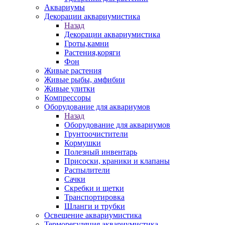
Аквариумы
Декорации аквариумистика
Назад
Декорации аквариумистика
Гроты,камни
Растения,коряги
Фон
Живые растения
Живые рыбы, амфибии
Живые улитки
Компрессоры
Оборудование для аквариумов
Назад
Оборудование для аквариумов
Грунтоочистители
Кормушки
Полезный инвентарь
Присоски, краники и клапаны
Распылители
Сачки
Скребки и щетки
Транспортировка
Шланги и трубки
Освещение аквариумистика
Терморегуляция аквариумистика