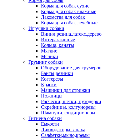
Корма для собак
Корма для собак сухие
Корма для собак влажные
Лакомства для собак
Корма для собак лечебные
Игрушки собаки
Винил,резина,латекс,дерево
Интерактивные
Кольца, канаты
Мягкие
Мячики
Груминг собаки
Оборудование для грумеров
Банты,резинки
Когтерезы
Краски
Машинки для стрижки
Ножницы
Расчески, щетки, пуходерки
Скребницы, колтунорезы
Шампуни,кондиционеры
Гигиена собаки
Емкости
Ликвидаторы запаха
Салфетки,мыло,кремы