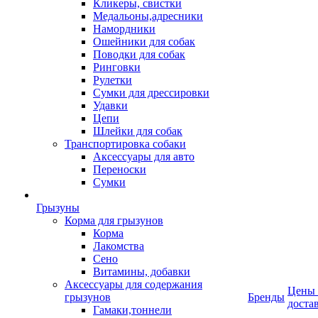
Кликеры, свистки
Медальоны,адресники
Намордники
Ошейники для собак
Поводки для собак
Ринговки
Рулетки
Сумки для дрессировки
Удавки
Цепи
Шлейки для собак
Транспортировка собаки
Аксессуары для авто
Переноски
Сумки
Грызуны
Корма для грызунов
Корма
Лакомства
Сено
Витамины, добавки
Аксессуары для содержания
Цены
грызунов
Бренды
доста
Гамаки,тоннели