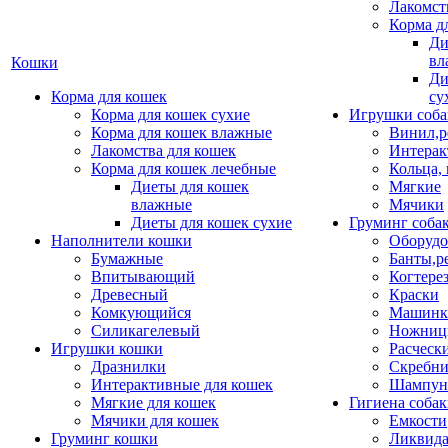
Лакомст
Корма д
Ди
вл
Кошки
Ди
Корма для кошек
су
Корма для кошек сухие
Игрушки соба
Корма для кошек влажные
Винил,р
Лакомства для кошек
Интерак
Корма для кошек лечебные
Кольца,
Диеты для кошек
Мягкие
влажные
Мячики
Диеты для кошек сухие
Груминг соба
Наполнители кошки
Оборудо
Бумажные
Банты,р
Впитывающий
Когтере
Древесный
Краски
Комкующийся
Машинки
Силикагелевый
Ножни
Игрушки кошки
Расческ
Дразнилки
Скребни
Интерактивные для кошек
Шампун
Мягкие для кошек
Гигиена соба
Мячики для кошек
Емкости
Груминг кошки
Ликвида