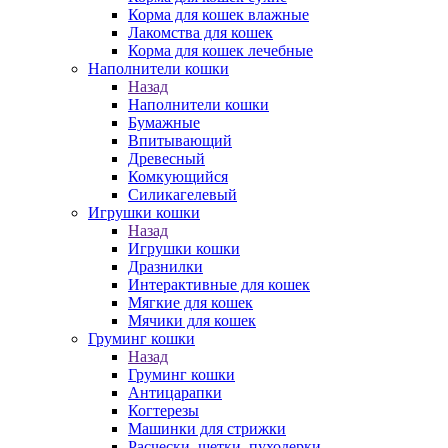
Корма для кошек влажные
Лакомства для кошек
Корма для кошек лечебные
Наполнители кошки
Назад
Наполнители кошки
Бумажные
Впитывающий
Древесный
Комкующийся
Силикагелевый
Игрушки кошки
Назад
Игрушки кошки
Дразнилки
Интерактивные для кошек
Мягкие для кошек
Мячики для кошек
Груминг кошки
Назад
Груминг кошки
Антицарапки
Когтерезы
Машинки для стрижки
Расчески, щетки, пуходерки