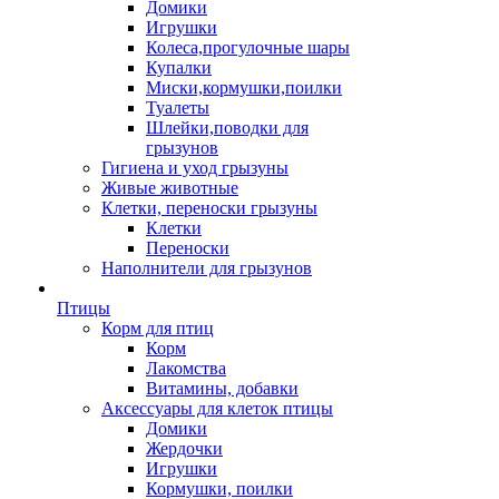
Домики
Игрушки
Колеса,прогулочные шары
Купалки
Миски,кормушки,поилки
Туалеты
Шлейки,поводки для
грызунов
Гигиена и уход грызуны
Живые животные
Клетки, переноски грызуны
Клетки
Переноски
Наполнители для грызунов
Птицы
Корм для птиц
Корм
Лакомства
Витамины, добавки
Аксессуары для клеток птицы
Домики
Жердочки
Игрушки
Кормушки, поилки