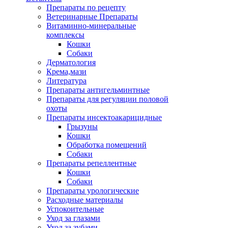
Препараты по рецепту
Ветеринарные Препараты
Витаминно-минеральные
комплексы
Кошки
Собаки
Дерматология
Крема,мази
Литература
Препараты антигельминтные
Препараты для регуляции половой
охоты
Препараты инсектоакарицидные
Грызуны
Кошки
Обработка помещений
Собаки
Препараты репеллентные
Кошки
Собаки
Препараты урологические
Расходные материалы
Успокоительные
Уход за глазами
Уход за зубами