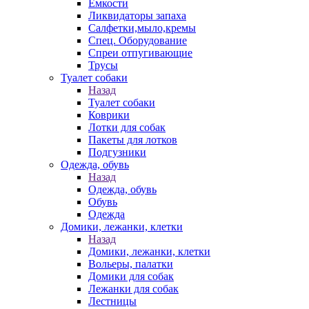
Емкости
Ликвидаторы запаха
Салфетки,мыло,кремы
Спец. Оборудование
Спреи отпугивающие
Трусы
Туалет собаки
Назад
Туалет собаки
Коврики
Лотки для собак
Пакеты для лотков
Подгузники
Одежда, обувь
Назад
Одежда, обувь
Обувь
Одежда
Домики, лежанки, клетки
Назад
Домики, лежанки, клетки
Вольеры, палатки
Домики для собак
Лежанки для собак
Лестницы