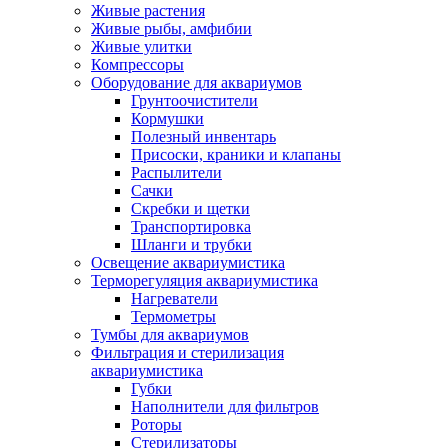
Живые растения
Живые рыбы, амфибии
Живые улитки
Компрессоры
Оборудование для аквариумов
Грунтоочистители
Кормушки
Полезный инвентарь
Присоски, краники и клапаны
Распылители
Сачки
Скребки и щетки
Транспортировка
Шланги и трубки
Освещение аквариумистика
Терморегуляция аквариумистика
Нагреватели
Термометры
Тумбы для аквариумов
Фильтрация и стерилизация
аквариумистика
Губки
Наполнители для фильтров
Роторы
Стерилизаторы