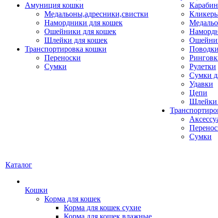
Амуниция кошки
Карабин
Медальоны,адресники,свистки
Кликеры
Намордники для кошек
Медальо
Ошейники для кошек
Наморд
Шлейки для кошек
Ошейник
Транспортировка кошки
Поводки
Переноски
Ринговк
Сумки
Рулетки
Сумки д
Удавки
Цепи
Шлейки 
Транспортиро
Аксессу
Перенос
Сумки
Каталог
Кошки
Корма для кошек
Корма для кошек сухие
Корма для кошек влажные