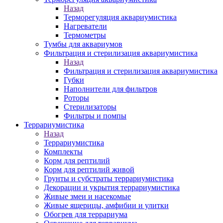
Назад
Терморегуляция аквариумистика
Нагреватели
Термометры
Тумбы для аквариумов
Фильтрация и стерилизация аквариумистика
Назад
Фильтрация и стерилизация аквариумистика
Губки
Наполнители для фильтров
Роторы
Стерилизаторы
Фильтры и помпы
Террариумистика
Назад
Террариумистика
Комплекты
Корм для рептилий
Корм для рептилий живой
Грунты и субстраты террариумистика
Декорации и укрытия террариумистика
Живые змеи и насекомые
Живые ящерицы, амфибии и улитки
Обогрев для террариума