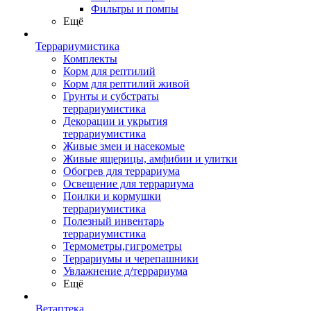
Фильтры и помпы
Ещё
Террариумистика
Комплекты
Корм для рептилий
Корм для рептилий живой
Грунты и субстраты
террариумистика
Декорации и укрытия
террариумистика
Живые змеи и насекомые
Живые ящерицы, амфибии и улитки
Обогрев для террариума
Освещение для террариума
Поилки и кормушки
террариумистика
Полезный инвентарь
террариумистика
Термометры,гигрометры
Террариумы и черепашники
Увлажнение д/террариума
Ещё
Ветаптека