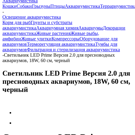
Аквариумистика
Кошки
Собаки
Грызуны
Птицы
Аквариумистика
Террариумистик
-
Освещение аквариумистика
Корм для рыб
Грунты и субстраты
аквариумистика
Аквариумная химия
Аквариумы
Декорации
аквариумистика
Живые растения
Живые рыбы,
амфибии
Живые улитки
Компрессоры
Оборудование для
аквариумов
Терморегуляция аквариумистика
Тумбы для
аквариумов
Фильтрация и стерилизация аквариумистика
-
Светильник LED Prime Версия 2.0 для пресноводных
аквариумов, 18W, 60 см, черный
Светильник LED Prime Версия 2.0 для
пресноводных аквариумов, 18W, 60 см,
черный