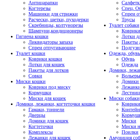
Антицарапки
Салфетк
Когтерезы
Спец. О
Машинки для стрижки
Спреи о
Расчески, щетки, пуходерки
Трусы
Скребницы, колтунорезы
Туалет собаки
Шампуни,кондиционеры
Коврик
Гигиена кошки
Лотки д
Ликвидаторы запаха
Пакеты 
Спреи отпугивающие
Подгузн
Туалет кошки
Одежда, обувь
Коврики кошки
Обувь
Лотки для кошек
Одежда
Пакеты для лотков
Домики, лежа
Совки
Вольеры
Миски кошки
Домики 
Коврики под миску
Лежанки
Кормушки
Лестни
Миски для кошек
Миски собаки
Домики, лежанки, когтеточки кошки
Коврики
Гамаки, тоннели
Контей
Дверцы
Кормуш
Домики для кошек
Миски
Когтеточки
Миски н
Комплексы
Поилки
Лежанки для кошек
Амуниция со