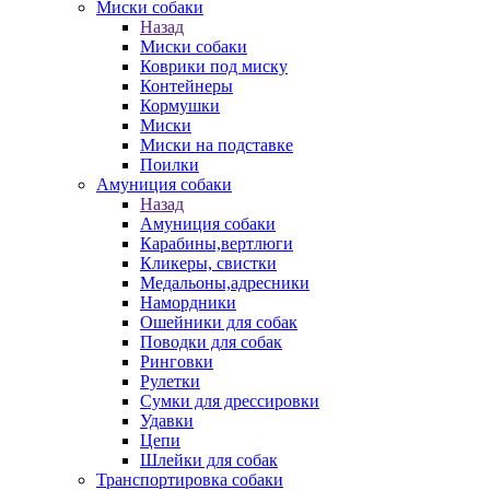
Миски собаки
Назад
Миски собаки
Коврики под миску
Контейнеры
Кормушки
Миски
Миски на подставке
Поилки
Амуниция собаки
Назад
Амуниция собаки
Карабины,вертлюги
Кликеры, свистки
Медальоны,адресники
Намордники
Ошейники для собак
Поводки для собак
Ринговки
Рулетки
Сумки для дрессировки
Удавки
Цепи
Шлейки для собак
Транспортировка собаки