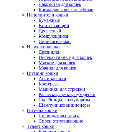
Лакомства для кошек
Корма для кошек лечебные
Наполнители кошки
Бумажные
Впитывающий
Древесный
Комкующийся
Силикагелевый
Игрушки кошки
Дразнилки
Интерактивные для кошек
Мягкие для кошек
Мячики для кошек
Груминг кошки
Антицарапки
Когтерезы
Машинки для стрижки
Расчески, щетки, пуходерки
Скребницы, колтунорезы
Шампуни,кондиционеры
Гигиена кошки
Ликвидаторы запаха
Спреи отпугивающие
Туалет кошки
Коврики кошки