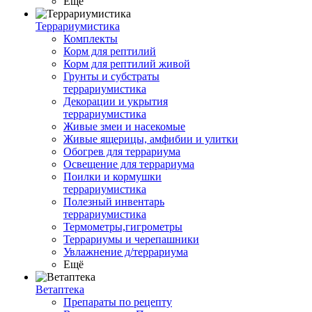
Ещё
Террариумистика
Комплекты
Корм для рептилий
Корм для рептилий живой
Грунты и субстраты
террариумистика
Декорации и укрытия
террариумистика
Живые змеи и насекомые
Живые ящерицы, амфибии и улитки
Обогрев для террариума
Освещение для террариума
Поилки и кормушки
террариумистика
Полезный инвентарь
террариумистика
Термометры,гигрометры
Террариумы и черепашники
Увлажнение д/террариума
Ещё
Ветаптека
Препараты по рецепту