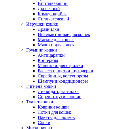
Впитывающий
Древесный
Комкующийся
Силикагелевый
Игрушки кошки
Дразнилки
Интерактивные для кошек
Мягкие для кошек
Мячики для кошек
Груминг кошки
Антицарапки
Когтерезы
Машинки для стрижки
Расчески, щетки, пуходерки
Скребницы, колтунорезы
Шампуни,кондиционеры
Гигиена кошки
Ликвидаторы запаха
Спреи отпугивающие
Туалет кошки
Коврики кошки
Лотки для кошек
Пакеты для лотков
Совки
Миски кошки