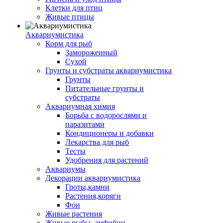
Клетки для птиц
Живые птицы
Аквариумистика
Корм для рыб
Замороженный
Сухой
Грунты и субстраты аквариумистика
Грунты
Питательные грунты и
субстраты
Аквариумная химия
Борьба с водорослями и
паразитами
Кондиционеры и добавки
Лекарства для рыб
Тесты
Удобрения для растений
Аквариумы
Декорации аквариумистика
Гроты,камни
Растения,коряги
Фон
Живые растения
Живые рыбы, амфибии