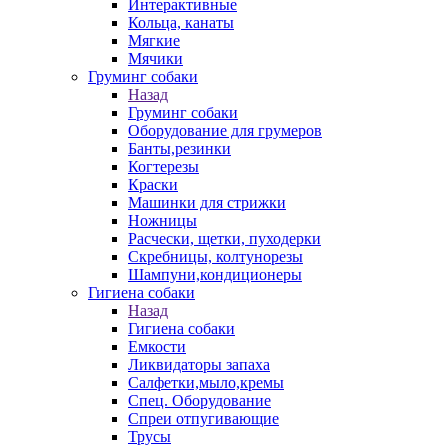
Интерактивные
Кольца, канаты
Мягкие
Мячики
Груминг собаки
Назад
Груминг собаки
Оборудование для грумеров
Банты,резинки
Когтерезы
Краски
Машинки для стрижки
Ножницы
Расчески, щетки, пуходерки
Скребницы, колтунорезы
Шампуни,кондиционеры
Гигиена собаки
Назад
Гигиена собаки
Емкости
Ликвидаторы запаха
Салфетки,мыло,кремы
Спец. Оборудование
Спреи отпугивающие
Трусы