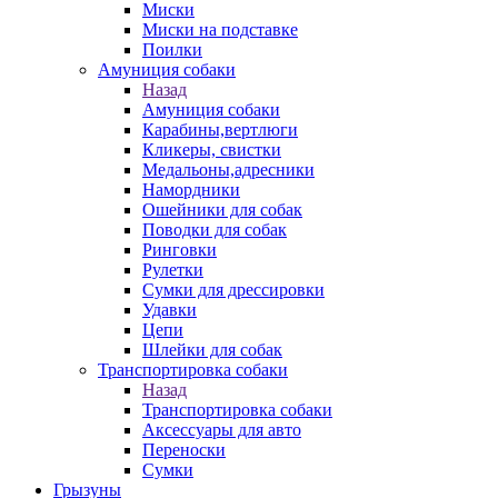
Миски
Миски на подставке
Поилки
Амуниция собаки
Назад
Амуниция собаки
Карабины,вертлюги
Кликеры, свистки
Медальоны,адресники
Намордники
Ошейники для собак
Поводки для собак
Ринговки
Рулетки
Сумки для дрессировки
Удавки
Цепи
Шлейки для собак
Транспортировка собаки
Назад
Транспортировка собаки
Аксессуары для авто
Переноски
Сумки
Грызуны