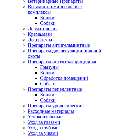
Ветеринарные Препараты
Витаминно-минеральные
комплексы
Кошки
Собаки
Дерматология
Крема,мази
Литература
Препараты антигельминтные
Препараты для регуляции половой
охоты
Препараты инсектоакарицидные
Грызуны
Кошки
Обработка помещений
Собаки
Препараты репеллентные
Кошки
Собаки
Препараты урологические
Расходные материалы
Успокоительные
Уход за глазами
Уход за зубами
Уход за ушами