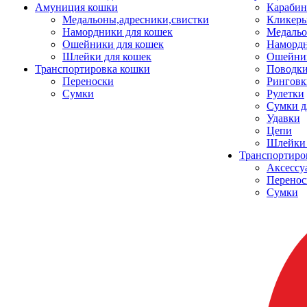
Амуниция кошки
Карабин
Медальоны,адресники,свистки
Кликеры
Намордники для кошек
Медальо
Ошейники для кошек
Наморд
Шлейки для кошек
Ошейник
Транспортировка кошки
Поводки
Переноски
Ринговк
Сумки
Рулетки
Сумки д
Удавки
Цепи
Шлейки 
Транспортиро
Аксессу
Перенос
Сумки