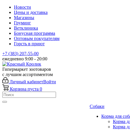
Новости
Цены и доставка
Магазины
Груминг
Ветклиника
Бонусная программа
Оптовым покупателям
Горсть в приют
+7 (383) 207-55-00
ежедневно 9:00 - 20:00
Гипермаркет зоотоваров
с лучшим ассортиментом
Личный кабинет
Войти
Корзина
пуста
0
Собаки
Корма для соб
Корма д
Корма д