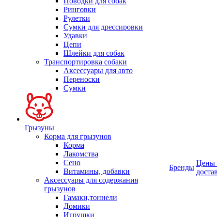
Поводки для собак
Ринговки
Рулетки
Сумки для дрессировки
Удавки
Цепи
Шлейки для собак
Транспортировка собаки
Аксессуары для авто
Переноски
Сумки
Грызуны
Корма для грызунов
Корма
Лакомства
Сено
Цены
Бренды
Витамины, добавки
доста
Аксессуары для содержания
грызунов
Гамаки,тоннели
Домики
Игрушки