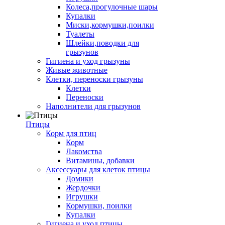
Колеса,прогулочные шары
Купалки
Миски,кормушки,поилки
Туалеты
Шлейки,поводки для
грызунов
Гигиена и уход грызуны
Живые животные
Клетки, переноски грызуны
Клетки
Переноски
Наполнители для грызунов
Птицы
Корм для птиц
Корм
Лакомства
Витамины, добавки
Аксессуары для клеток птицы
Домики
Жердочки
Игрушки
Кормушки, поилки
Купалки
Гигиена и уход птицы