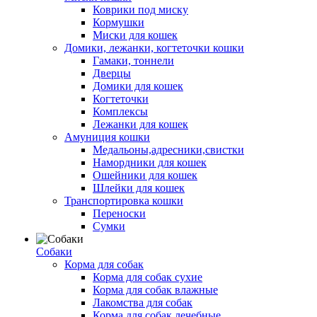
Коврики под миску
Кормушки
Миски для кошек
Домики, лежанки, когтеточки кошки
Гамаки, тоннели
Дверцы
Домики для кошек
Когтеточки
Комплексы
Лежанки для кошек
Амуниция кошки
Медальоны,адресники,свистки
Намордники для кошек
Ошейники для кошек
Шлейки для кошек
Транспортировка кошки
Переноски
Сумки
Собаки
Корма для собак
Корма для собак сухие
Корма для собак влажные
Лакомства для собак
Корма для собак лечебные