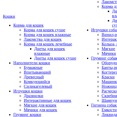
Лакомст
Корма д
Ди
вл
Кошки
Ди
Корма для кошек
су
Корма для кошек сухие
Игрушки соба
Корма для кошек влажные
Винил,р
Лакомства для кошек
Интерак
Корма для кошек лечебные
Кольца,
Диеты для кошек
Мягкие
влажные
Мячики
Диеты для кошек сухие
Груминг соба
Наполнители кошки
Оборудо
Бумажные
Банты,р
Впитывающий
Когтере
Древесный
Краски
Комкующийся
Машинки
Силикагелевый
Ножни
Игрушки кошки
Расческ
Дразнилки
Скребни
Интерактивные для кошек
Шампун
Мягкие для кошек
Гигиена соба
Мячики для кошек
Емкости
Груминг кошки
Ликвида