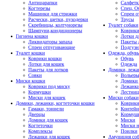
Антицарапки
Салфетк
Когтерезы
Спец. О
Машинки для стрижки
Спреи о
Расчески, щетки, пуходерки
Трусы
Скребницы, колтунорезы
Туалет собаки
Шампуни,кондиционеры
Коврик
Гигиена кошки
Лотки д
Ликвидаторы запаха
Пакеты 
Спреи отпугивающие
Подгузн
Туалет кошки
Одежда, обувь
Коврики кошки
Обувь
Лотки для кошек
Одежда
Пакеты для лотков
Домики, лежа
Совки
Вольеры
Миски кошки
Домики 
Коврики под миску
Лежанки
Кормушки
Лестни
Миски для кошек
Миски собаки
Домики, лежанки, когтеточки кошки
Коврики
Гамаки, тоннели
Контей
Дверцы
Кормуш
Домики для кошек
Миски
Когтеточки
Миски н
Комплексы
Поилки
Лежанки для кошек
Амуниция со