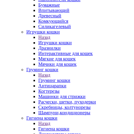
Бумажные
Впитывающий
Древесный
Комкующийся
Силикагелевый
Игрушки кошки
Назад
Игрушки кошки
Дразнилки
Интерактивные для кошек
Мягкие для кошек
Мячики для кошек
Груминг кошки
Назад
Груминг кошки
Антицарапки
Когтерезы
Машинки для стрижки
Расчески, щетки, пуходерки
Скребницы, колтунорезы
Шампуни,кондиционеры
Гигиена кошки
Назад
Гигиена кошки