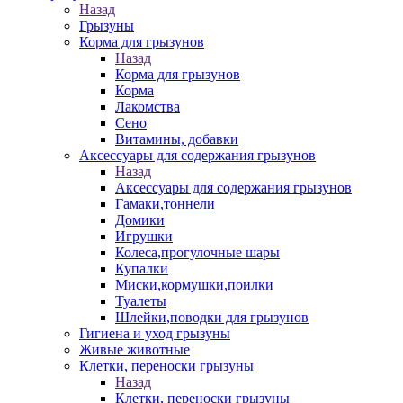
Назад
Грызуны
Корма для грызунов
Назад
Корма для грызунов
Корма
Лакомства
Сено
Витамины, добавки
Аксессуары для содержания грызунов
Назад
Аксессуары для содержания грызунов
Гамаки,тоннели
Домики
Игрушки
Колеса,прогулочные шары
Купалки
Миски,кормушки,поилки
Туалеты
Шлейки,поводки для грызунов
Гигиена и уход грызуны
Живые животные
Клетки, переноски грызуны
Назад
Клетки, переноски грызуны