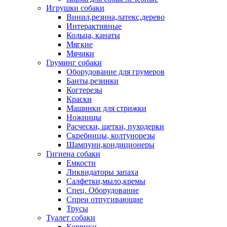
Игрушки собаки
Винил,резина,латекс,дерево
Интерактивные
Кольца, канаты
Мягкие
Мячики
Груминг собаки
Оборудование для грумеров
Банты,резинки
Когтерезы
Краски
Машинки для стрижки
Ножницы
Расчески, щетки, пуходерки
Скребницы, колтунорезы
Шампуни,кондиционеры
Гигиена собаки
Емкости
Ликвидаторы запаха
Салфетки,мыло,кремы
Спец. Оборудование
Спреи отпугивающие
Трусы
Туалет собаки
Коврики