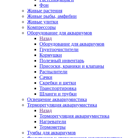
Фон
Живые растения
Живые рыбы, амфибии
Живые улитки
Компрессоры
Оборудование для аквариумов
Назад
Оборудование для аквариумов
Грунтоочистители
Кормушки
Полезный инвентарь
Присоски, краники и клапаны
Распылители
Сачки
Скребки и щетки
Транспортировка
Шланги и трубки
Освещение аквариумистика
Терморегуляция аквариумистика
Назад
Терморегуляция аквариумистика
Нагреватели
Термометры
Тумбы для аквариумов