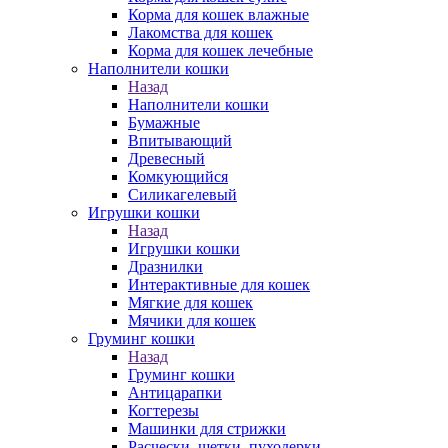
Корма для кошек влажные
Лакомства для кошек
Корма для кошек лечебные
Наполнители кошки
Назад
Наполнители кошки
Бумажные
Впитывающий
Древесный
Комкующийся
Силикагелевый
Игрушки кошки
Назад
Игрушки кошки
Дразнилки
Интерактивные для кошек
Мягкие для кошек
Мячики для кошек
Груминг кошки
Назад
Груминг кошки
Антицарапки
Когтерезы
Машинки для стрижки
Расчески, щетки, пуходерки