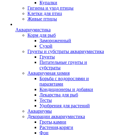
Купалки
Гигиена и уход птицы
Клетки для птиц
Живые птицы
Аквариумистика
Корм для рыб
Замороженный
Сухой
Грунты и субстраты аквариумистика
Грунты
Питательные грунты и
субстраты
Аквариумная химия
Борьба с водорослями и
паразитами
Кондиционеры и добавки
Лекарства для рыб
Тесты
Удобрения для растений
Аквариумы
Декорации аквариумистика
Гроты,камни
Растения,коряги
Фон