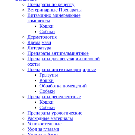
Препараты по рецепту
Ветеринарные Препараты
Витаминно-минеральные
комплексы
Кошки
Собаки
Дерматология
Крема,мази
Литература
Препараты антигельминтные
Препараты для регуляции половой
охоты
Препараты инсектоакарицидные
Грызуны
Кошки
Обработка помещений
Собаки
Препараты репеллентные
Кошки
Собаки
Препараты урологические
Расходные материалы
Успокоительные
Уход за глазами
Уход за зубами