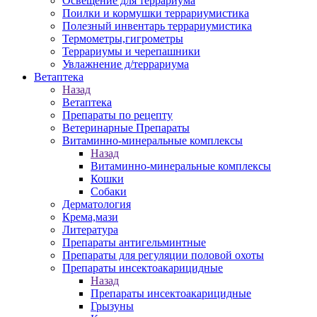
Освещение для террариума
Поилки и кормушки террариумистика
Полезный инвентарь террариумистика
Термометры,гигрометры
Террариумы и черепашники
Увлажнение д/террариума
Ветаптека
Назад
Ветаптека
Препараты по рецепту
Ветеринарные Препараты
Витаминно-минеральные комплексы
Назад
Витаминно-минеральные комплексы
Кошки
Собаки
Дерматология
Крема,мази
Литература
Препараты антигельминтные
Препараты для регуляции половой охоты
Препараты инсектоакарицидные
Назад
Препараты инсектоакарицидные
Грызуны