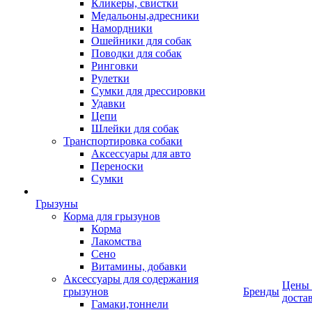
Кликеры, свистки
Медальоны,адресники
Намордники
Ошейники для собак
Поводки для собак
Ринговки
Рулетки
Сумки для дрессировки
Удавки
Цепи
Шлейки для собак
Транспортировка собаки
Аксессуары для авто
Переноски
Сумки
Грызуны
Корма для грызунов
Корма
Лакомства
Сено
Витамины, добавки
Аксессуары для содержания
Цены
грызунов
Бренды
доста
Гамаки,тоннели