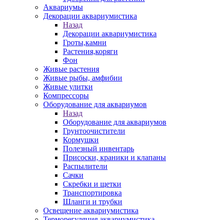
Аквариумы
Декорации аквариумистика
Назад
Декорации аквариумистика
Гроты,камни
Растения,коряги
Фон
Живые растения
Живые рыбы, амфибии
Живые улитки
Компрессоры
Оборудование для аквариумов
Назад
Оборудование для аквариумов
Грунтоочистители
Кормушки
Полезный инвентарь
Присоски, краники и клапаны
Распылители
Сачки
Скребки и щетки
Транспортировка
Шланги и трубки
Освещение аквариумистика
Терморегуляция аквариумистика