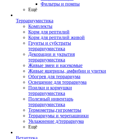
Фильтры и помпы
Ещё
Террариумистика
Комплекты
Корм для рептилий
Корм для рептилий живой
Грунты и субстраты
террариумистика
Декорации и укрытия
террариумистика
Живые змеи и насекомые
Живые ящерицы, амфибии и улитки
Обогрев для террариума
Освещение для террариума
Поилки и кормушки
террариумистика
Полезный инвентарь
террариумистика
Термометры,гигрометры
Террариумы и черепашники
Увлажнение д/террариума
Ещё
Ветаптека