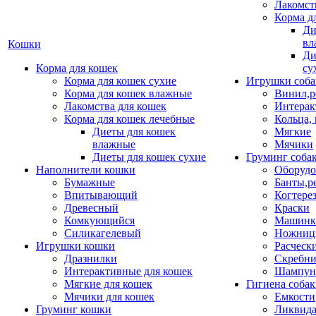
Лакомст
Корма д
Ди
вл
Кошки
Ди
Корма для кошек
су
Корма для кошек сухие
Игрушки соба
Корма для кошек влажные
Винил,р
Лакомства для кошек
Интерак
Корма для кошек лечебные
Кольца,
Диеты для кошек
Мягкие
влажные
Мячики
Диеты для кошек сухие
Груминг соба
Наполнители кошки
Оборудо
Бумажные
Банты,р
Впитывающий
Когтере
Древесный
Краски
Комкующийся
Машинки
Силикагелевый
Ножни
Игрушки кошки
Расческ
Дразнилки
Скребни
Интерактивные для кошек
Шампун
Мягкие для кошек
Гигиена соба
Мячики для кошек
Емкости
Груминг кошки
Ликвида