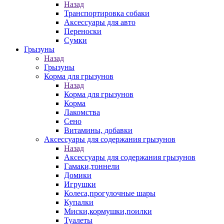
Назад
Транспортировка собаки
Аксессуары для авто
Переноски
Сумки
Грызуны
Назад
Грызуны
Корма для грызунов
Назад
Корма для грызунов
Корма
Лакомства
Сено
Витамины, добавки
Аксессуары для содержания грызунов
Назад
Аксессуары для содержания грызунов
Гамаки,тоннели
Домики
Игрушки
Колеса,прогулочные шары
Купалки
Миски,кормушки,поилки
Туалеты