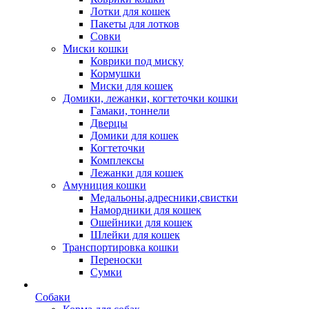
Лотки для кошек
Пакеты для лотков
Совки
Миски кошки
Коврики под миску
Кормушки
Миски для кошек
Домики, лежанки, когтеточки кошки
Гамаки, тоннели
Дверцы
Домики для кошек
Когтеточки
Комплексы
Лежанки для кошек
Амуниция кошки
Медальоны,адресники,свистки
Намордники для кошек
Ошейники для кошек
Шлейки для кошек
Транспортировка кошки
Переноски
Сумки
Собаки