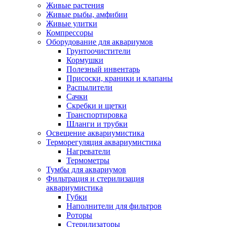
Живые растения
Живые рыбы, амфибии
Живые улитки
Компрессоры
Оборудование для аквариумов
Грунтоочистители
Кормушки
Полезный инвентарь
Присоски, краники и клапаны
Распылители
Сачки
Скребки и щетки
Транспортировка
Шланги и трубки
Освещение аквариумистика
Терморегуляция аквариумистика
Нагреватели
Термометры
Тумбы для аквариумов
Фильтрация и стерилизация
аквариумистика
Губки
Наполнители для фильтров
Роторы
Стерилизаторы