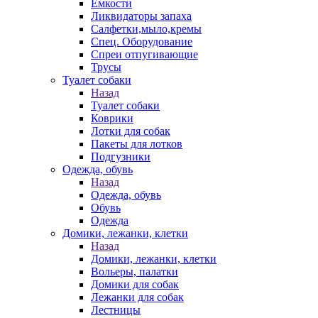
Емкости
Ликвидаторы запаха
Салфетки,мыло,кремы
Спец. Оборудование
Спреи отпугивающие
Трусы
Туалет собаки
Назад
Туалет собаки
Коврики
Лотки для собак
Пакеты для лотков
Подгузники
Одежда, обувь
Назад
Одежда, обувь
Обувь
Одежда
Домики, лежанки, клетки
Назад
Домики, лежанки, клетки
Вольеры, палатки
Домики для собак
Лежанки для собак
Лестницы