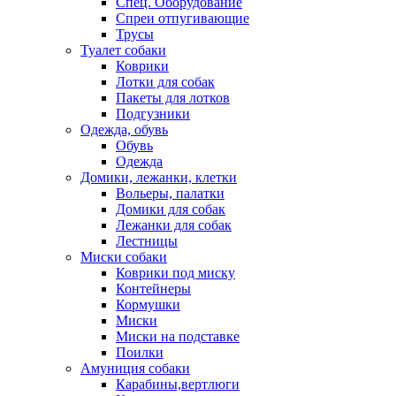
Спец. Оборудование
Спреи отпугивающие
Трусы
Туалет собаки
Коврики
Лотки для собак
Пакеты для лотков
Подгузники
Одежда, обувь
Обувь
Одежда
Домики, лежанки, клетки
Вольеры, палатки
Домики для собак
Лежанки для собак
Лестницы
Миски собаки
Коврики под миску
Контейнеры
Кормушки
Миски
Миски на подставке
Поилки
Амуниция собаки
Карабины,вертлюги