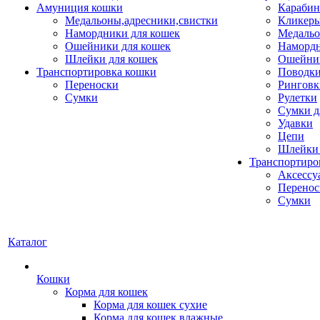
Амуниция кошки
Карабин
Медальоны,адресники,свистки
Кликеры
Намордники для кошек
Медальо
Ошейники для кошек
Наморд
Шлейки для кошек
Ошейник
Транспортировка кошки
Поводки
Переноски
Ринговк
Сумки
Рулетки
Сумки д
Удавки
Цепи
Шлейки 
Транспортиро
Аксессу
Перенос
Сумки
Каталог
Кошки
Корма для кошек
Корма для кошек сухие
Корма для кошек влажные