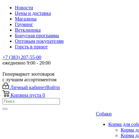
Новости
Цены и доставка
Магазины
Груминг
Ветклиника
Бонусная программа
Оптовым покупателям
Горсть в приют
+7 (383) 207-55-00
ежедневно 9:00 - 20:00
Гипермаркет зоотоваров
с лучшим ассортиментом
Личный кабинет
Войти
Корзина
пуста
0
Собаки
Корма для соб
Корма д
Корма д