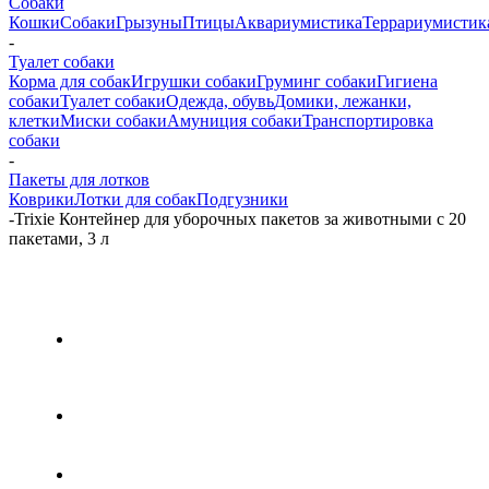
Собаки
Кошки
Собаки
Грызуны
Птицы
Аквариумистика
Террариумистик
-
Туалет собаки
Корма для собак
Игрушки собаки
Груминг собаки
Гигиена
собаки
Туалет собаки
Одежда, обувь
Домики, лежанки,
клетки
Миски собаки
Амуниция собаки
Транспортировка
собаки
-
Пакеты для лотков
Коврики
Лотки для собак
Подгузники
-
Trixie Контейнер для уборочных пакетов за животными с 20
пакетами, 3 л