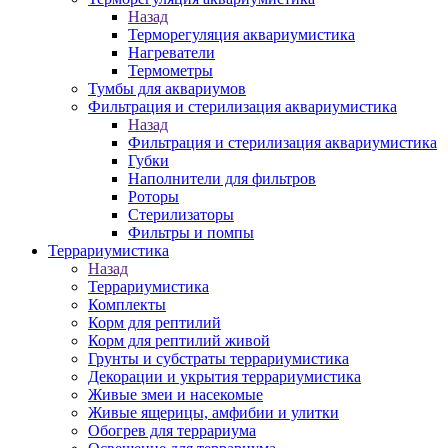
Назад
Терморегуляция аквариумистика
Нагреватели
Термометры
Тумбы для аквариумов
Фильтрация и стерилизация аквариумистика
Назад
Фильтрация и стерилизация аквариумистика
Губки
Наполнители для фильтров
Роторы
Стерилизаторы
Фильтры и помпы
Террариумистика
Назад
Террариумистика
Комплекты
Корм для рептилий
Корм для рептилий живой
Грунты и субстраты террариумистика
Декорации и укрытия террариумистика
Живые змеи и насекомые
Живые ящерицы, амфибии и улитки
Обогрев для террариума