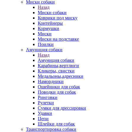
Миски собаки
Назад
Миски собаки
Коврики под миску
Контейнеры
Кормушки
Миски
Миски на подставке
Поилки
Амуниция собаки
Назад
Амуниция собаки
Карабины,вертлюги
Кликеры, свистки
Медальоны,адресники
Намордники
Ошейники для собак
Поводки для собак
Ринговки
Рулетки
Сумки для дрессировки
Удавки
Цепи
Шлейки для собак
Транспортировка собаки