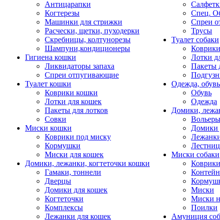
Антицарапки
Салфетк
Когтерезы
Спец. О
Машинки для стрижки
Спреи о
Расчески, щетки, пуходерки
Трусы
Скребницы, колтунорезы
Туалет собаки
Шампуни,кондиционеры
Коврик
Гигиена кошки
Лотки д
Ликвидаторы запаха
Пакеты 
Спреи отпугивающие
Подгузн
Туалет кошки
Одежда, обувь
Коврики кошки
Обувь
Лотки для кошек
Одежда
Пакеты для лотков
Домики, лежа
Совки
Вольеры
Миски кошки
Домики 
Коврики под миску
Лежанки
Кормушки
Лестни
Миски для кошек
Миски собаки
Домики, лежанки, когтеточки кошки
Коврики
Гамаки, тоннели
Контей
Дверцы
Кормуш
Домики для кошек
Миски
Когтеточки
Миски н
Комплексы
Поилки
Лежанки для кошек
Амуниция со