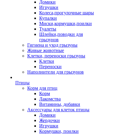
Домики
Игрушки
Колеса,прогулочные шары
Купалки
Миски,кормушки,поилки
Туалеты
Шлейки,поводки для
грызунов
Гигиена и уход грызуны
Живые животные
Клетки, переноски грызуны
Клетки
Переноски
Наполнители для грызунов
Птицы
Корм для птиц
Корм
Лакомства
Витамины, добавки
Аксессуары для клеток птицы
Домики
Жердочки
Игрушки
Кормушки, поилки