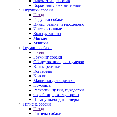
Лакомства для собак
Корма для собак лечебные
Игрушки собаки
Назад
Игрушки собаки
Винил,резина,латекс,дерево
Интерактивные
Кольца, канаты
Мягкие
Мячики
Груминг собаки
Назад
Груминг собаки
Оборудование для грумеров
Банты,резинки
Когтерезы
Краски
Машинки для стрижки
Ножницы
Расчески, щетки, пуходерки
Скребницы, колтунорезы
Шампуни,кондиционеры
Гигиена собаки
Назад
Гигиена собаки