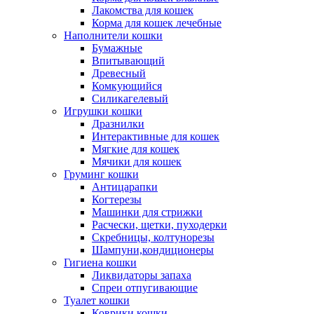
Лакомства для кошек
Корма для кошек лечебные
Наполнители кошки
Бумажные
Впитывающий
Древесный
Комкующийся
Силикагелевый
Игрушки кошки
Дразнилки
Интерактивные для кошек
Мягкие для кошек
Мячики для кошек
Груминг кошки
Антицарапки
Когтерезы
Машинки для стрижки
Расчески, щетки, пуходерки
Скребницы, колтунорезы
Шампуни,кондиционеры
Гигиена кошки
Ликвидаторы запаха
Спреи отпугивающие
Туалет кошки
Коврики кошки