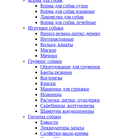
Корма для собак
Корма для собак сухие
Корма для собак влажные
Лакомства для собак
Корма для собак лечебные
Игрушки собаки
Винил,резина,латекс,дерево
Интерактивные
Кольца, канаты
Мягкие
Мячики
Груминг собаки
Оборудование для грумеров
Банты,резинки
Когтерезы
Краски
Машинки для стрижки
Ножницы
Расчески, щетки, пуходерки
Скребницы, колтунорезы
Шампуни,кондиционеры
Гигиена собаки
Емкости
Ликвидаторы запаха
Салфетки,мыло,кремы