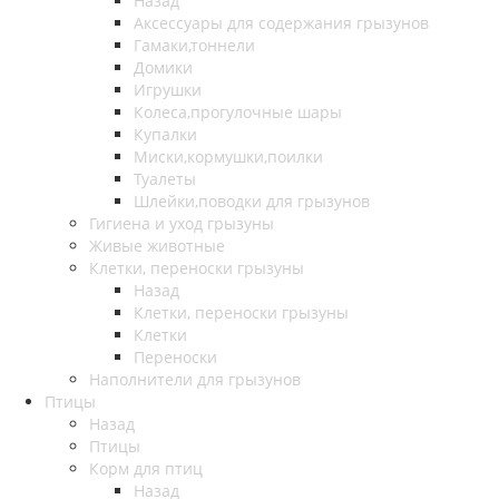
Назад
Аксессуары для содержания грызунов
Гамаки,тоннели
Домики
Игрушки
Колеса,прогулочные шары
Купалки
Миски,кормушки,поилки
Туалеты
Шлейки,поводки для грызунов
Гигиена и уход грызуны
Живые животные
Клетки, переноски грызуны
Назад
Клетки, переноски грызуны
Клетки
Переноски
Наполнители для грызунов
Птицы
Назад
Птицы
Корм для птиц
Назад