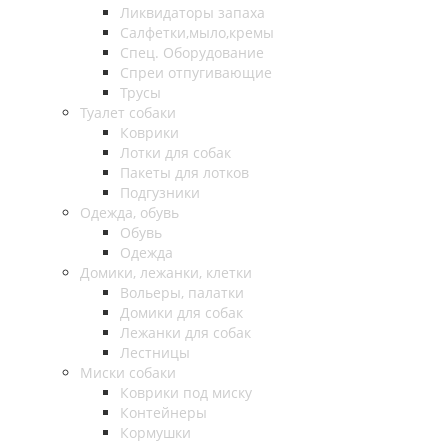
Ликвидаторы запаха
Салфетки,мыло,кремы
Спец. Оборудование
Спреи отпугивающие
Трусы
Туалет собаки
Коврики
Лотки для собак
Пакеты для лотков
Подгузники
Одежда, обувь
Обувь
Одежда
Домики, лежанки, клетки
Вольеры, палатки
Домики для собак
Лежанки для собак
Лестницы
Миски собаки
Коврики под миску
Контейнеры
Кормушки