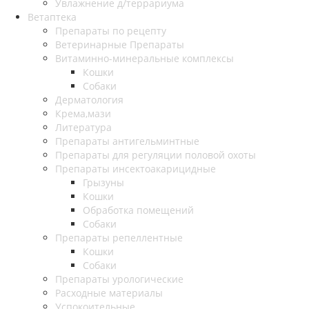
Увлажнение д/террариума
Ветаптека
Препараты по рецепту
Ветеринарные Препараты
Витаминно-минеральные комплексы
Кошки
Собаки
Дерматология
Крема,мази
Литература
Препараты антигельминтные
Препараты для регуляции половой охоты
Препараты инсектоакарицидные
Грызуны
Кошки
Обработка помещений
Собаки
Препараты репеллентные
Кошки
Собаки
Препараты урологические
Расходные материалы
Успокоительные