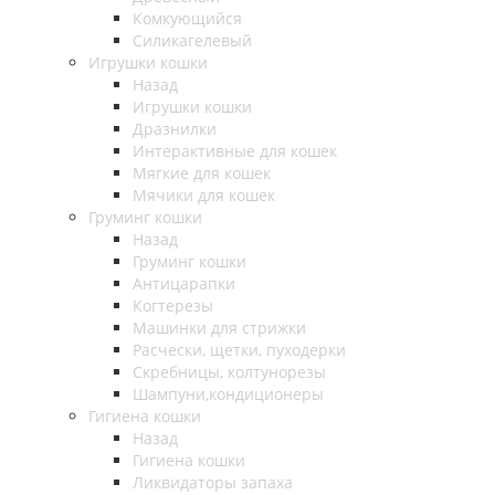
Комкующийся
Силикагелевый
Игрушки кошки
Назад
Игрушки кошки
Дразнилки
Интерактивные для кошек
Мягкие для кошек
Мячики для кошек
Груминг кошки
Назад
Груминг кошки
Антицарапки
Когтерезы
Машинки для стрижки
Расчески, щетки, пуходерки
Скребницы, колтунорезы
Шампуни,кондиционеры
Гигиена кошки
Назад
Гигиена кошки
Ликвидаторы запаха