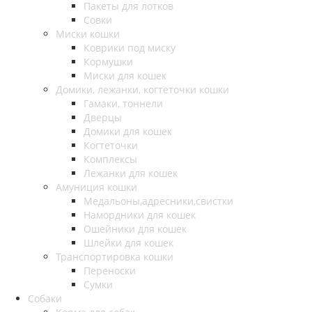
Пакеты для лотков
Совки
Миски кошки
Коврики под миску
Кормушки
Миски для кошек
Домики, лежанки, когтеточки кошки
Гамаки, тоннели
Дверцы
Домики для кошек
Когтеточки
Комплексы
Лежанки для кошек
Амуниция кошки
Медальоны,адресники,свистки
Намордники для кошек
Ошейники для кошек
Шлейки для кошек
Транспортировка кошки
Переноски
Сумки
Собаки