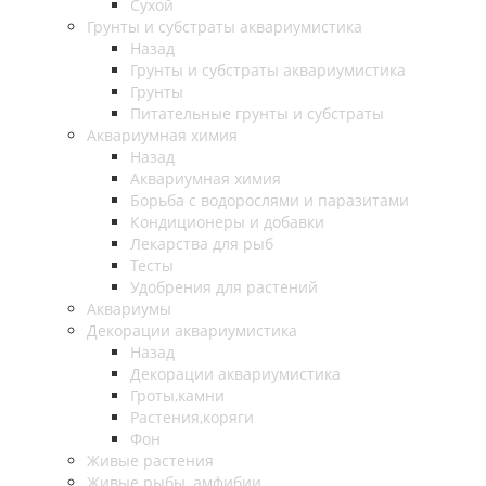
Сухой
Грунты и субстраты аквариумистика
Назад
Грунты и субстраты аквариумистика
Грунты
Питательные грунты и субстраты
Аквариумная химия
Назад
Аквариумная химия
Борьба с водорослями и паразитами
Кондиционеры и добавки
Лекарства для рыб
Тесты
Удобрения для растений
Аквариумы
Декорации аквариумистика
Назад
Декорации аквариумистика
Гроты,камни
Растения,коряги
Фон
Живые растения
Живые рыбы, амфибии