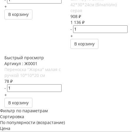
42*30*24см (б/наполн)
+
серая
В корзину
908
₽
1 136
₽
-
+
В корзину
Быстрый просмотр
Артикул : Ж0001
Переноска "Жорка" малая с
ручкой 10*10*20 см
78
₽
-
+
В корзину
Фильтр по параметрам
Сортировка
По популярности (возрастание)
Цена