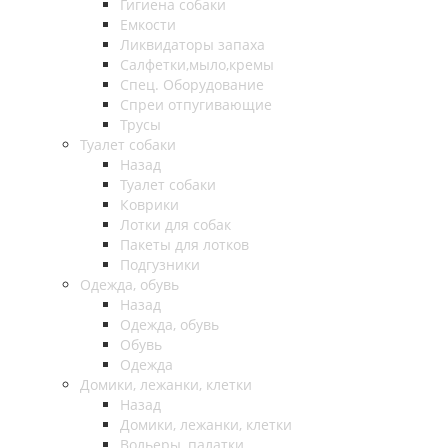
Гигиена собаки
Емкости
Ликвидаторы запаха
Салфетки,мыло,кремы
Спец. Оборудование
Спреи отпугивающие
Трусы
Туалет собаки
Назад
Туалет собаки
Коврики
Лотки для собак
Пакеты для лотков
Подгузники
Одежда, обувь
Назад
Одежда, обувь
Обувь
Одежда
Домики, лежанки, клетки
Назад
Домики, лежанки, клетки
Вольеры, палатки