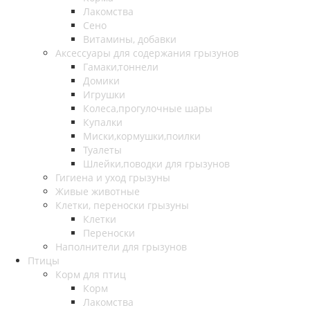
Лакомства
Сено
Витамины, добавки
Аксессуары для содержания грызунов
Гамаки,тоннели
Домики
Игрушки
Колеса,прогулочные шары
Купалки
Миски,кормушки,поилки
Туалеты
Шлейки,поводки для грызунов
Гигиена и уход грызуны
Живые животные
Клетки, переноски грызуны
Клетки
Переноски
Наполнители для грызунов
Птицы
Корм для птиц
Корм
Лакомства