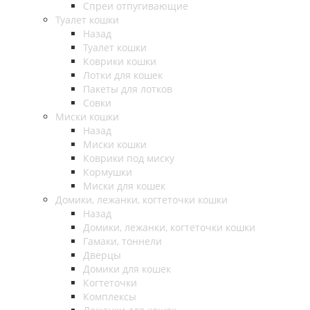
Спреи отпугивающие
Туалет кошки
Назад
Туалет кошки
Коврики кошки
Лотки для кошек
Пакеты для лотков
Совки
Миски кошки
Назад
Миски кошки
Коврики под миску
Кормушки
Миски для кошек
Домики, лежанки, когтеточки кошки
Назад
Домики, лежанки, когтеточки кошки
Гамаки, тоннели
Дверцы
Домики для кошек
Когтеточки
Комплексы