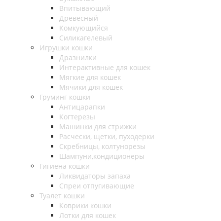
Впитывающий
Древесный
Комкующийся
Силикагелевый
Игрушки кошки
Дразнилки
Интерактивные для кошек
Мягкие для кошек
Мячики для кошек
Груминг кошки
Антицарапки
Когтерезы
Машинки для стрижки
Расчески, щетки, пуходерки
Скребницы, колтунорезы
Шампуни,кондиционеры
Гигиена кошки
Ликвидаторы запаха
Спреи отпугивающие
Туалет кошки
Коврики кошки
Лотки для кошек