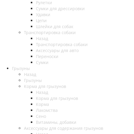
Рулетки
Сумки для дрессировки
Удавки
Цепи
Шлейки для собак
Транспортировка собаки
Назад
Транспортировка собаки
Аксессуары для авто
Переноски
Сумки
Грызуны
Назад
Грызуны
Корма для грызунов
Назад
Корма для грызунов
Корма
Лакомства
Сено
Витамины, добавки
Аксессуары для содержания грызунов