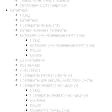
Террариумы и черепашники
Увлажнение д/террариума
Ветаптека
Назад
Ветаптека
Препараты по рецепту
Ветеринарные Препараты
Витаминно-минеральные комплексы
Назад
Витаминно-минеральные комплексы
Кошки
Собаки
Дерматология
Крема,мази
Литература
Препараты антигельминтные
Препараты для регуляции половой охоты
Препараты инсектоакарицидные
Назад
Препараты инсектоакарицидные
Грызуны
Кошки
Обработка помещений