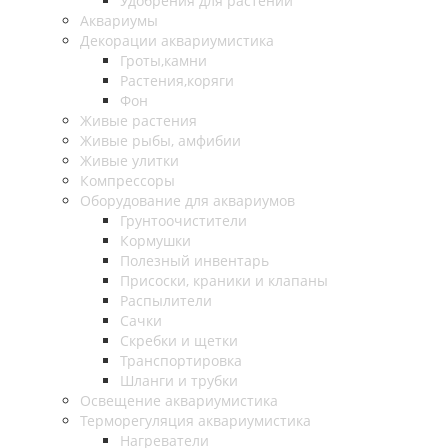
Удобрения для растений
Аквариумы
Декорации аквариумистика
Гроты,камни
Растения,коряги
Фон
Живые растения
Живые рыбы, амфибии
Живые улитки
Компрессоры
Оборудование для аквариумов
Грунтоочистители
Кормушки
Полезный инвентарь
Присоски, краники и клапаны
Распылители
Сачки
Скребки и щетки
Транспортировка
Шланги и трубки
Освещение аквариумистика
Терморегуляция аквариумистика
Нагреватели