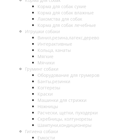
Корма для собак
Корма для собак сухие
Корма для собак влажные
Лакомства для собак
Корма для собак лечебные
Игрушки собаки
Винил,резина,латекс,дерево
Интерактивные
Кольца, канаты
Мягкие
Мячики
Груминг собаки
Оборудование для грумеров
Банты,резинки
Когтерезы
Краски
Машинки для стрижки
Ножницы
Расчески, щетки, пуходерки
Скребницы, колтунорезы
Шампуни,кондиционеры
Гигиена собаки
Емкости