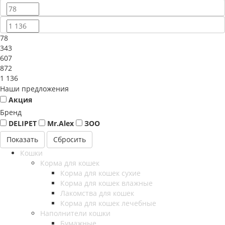
78
343
607
872
1 136
Наши предложения
Акция
Бренд
DELIPET
Mr.Alex
ЗОО
Сбросить
Кошки
Корма для кошек
Корма для кошек сухие
Корма для кошек влажные
Лакомства для кошек
Корма для кошек лечебные
Наполнители кошки
Бумажные