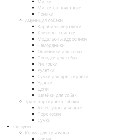
Миски
Миски на подставке
Поилки
Амуниция собаки
Карабины,вертлюги
Кликеры, свистки
Медальоны,адресники
Намордники
Ошейники для собак
Поводки для собак
Ринговки
Рулетки
Сумки для дрессировки
Удавки
Цепи
Шлейки для собак
Транспортировка собаки
Аксессуары для авто
Переноски
Сумки
Грызуны
Корма для грызунов
Корма