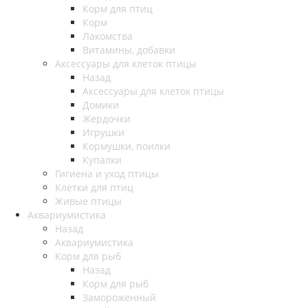
Корм для птиц
Корм
Лакомства
Витамины, добавки
Аксессуары для клеток птицы
Назад
Аксессуары для клеток птицы
Домики
Жердочки
Игрушки
Кормушки, поилки
Купалки
Гигиена и уход птицы
Клетки для птиц
Живые птицы
Аквариумистика
Назад
Аквариумистика
Корм для рыб
Назад
Корм для рыб
Замороженный