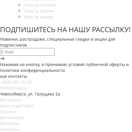
Уход за глазами
Уход за зубами
Уход за ушами
ПОДПИШИТЕСЬ НА НАШУ РАССЫЛКУ!
Новинки, распродажи, специальные скидки и акции для
подписчиков
Нажимая на кнопку, я принимаю условия публичной оферты и
политики конфиденциальности.
аши контакты
 (383) 207-55-00
fo@krkrolik.ru
 Новосибирск, ул. Галущака 2а
Магазины
Цена и доставка
Груминг
Ветклиника
Вакансии
Контакты