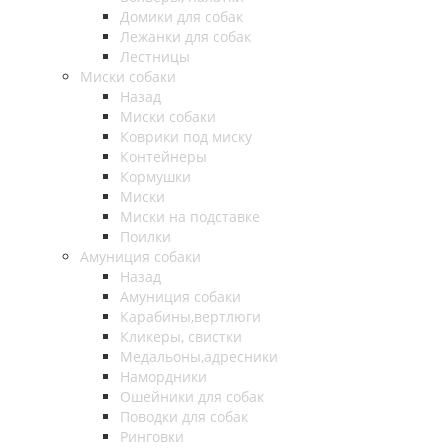
Домики для собак
Лежанки для собак
Лестницы
Миски собаки
Назад
Миски собаки
Коврики под миску
Контейнеры
Кормушки
Миски
Миски на подставке
Поилки
Амуниция собаки
Назад
Амуниция собаки
Карабины,вертлюги
Кликеры, свистки
Медальоны,адресники
Намордники
Ошейники для собак
Поводки для собак
Ринговки