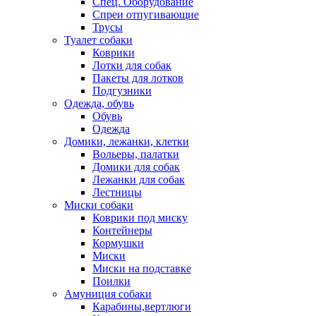
Спец. Оборудование
Спреи отпугивающие
Трусы
Туалет собаки
Коврики
Лотки для собак
Пакеты для лотков
Подгузники
Одежда, обувь
Обувь
Одежда
Домики, лежанки, клетки
Вольеры, палатки
Домики для собак
Лежанки для собак
Лестницы
Миски собаки
Коврики под миску
Контейнеры
Кормушки
Миски
Миски на подставке
Поилки
Амуниция собаки
Карабины,вертлюги