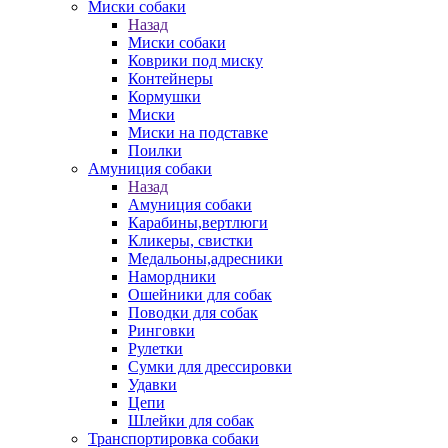
Миски собаки
Назад
Миски собаки
Коврики под миску
Контейнеры
Кормушки
Миски
Миски на подставке
Поилки
Амуниция собаки
Назад
Амуниция собаки
Карабины,вертлюги
Кликеры, свистки
Медальоны,адресники
Намордники
Ошейники для собак
Поводки для собак
Ринговки
Рулетки
Сумки для дрессировки
Удавки
Цепи
Шлейки для собак
Транспортировка собаки