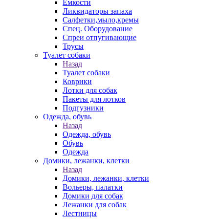
Емкости
Ликвидаторы запаха
Салфетки,мыло,кремы
Спец. Оборудование
Спреи отпугивающие
Трусы
Туалет собаки
Назад
Туалет собаки
Коврики
Лотки для собак
Пакеты для лотков
Подгузники
Одежда, обувь
Назад
Одежда, обувь
Обувь
Одежда
Домики, лежанки, клетки
Назад
Домики, лежанки, клетки
Вольеры, палатки
Домики для собак
Лежанки для собак
Лестницы