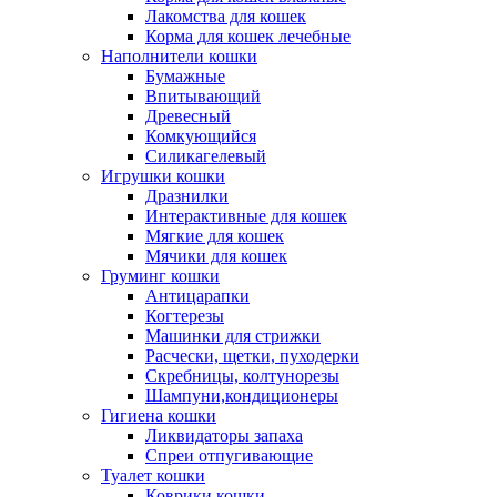
Лакомства для кошек
Корма для кошек лечебные
Наполнители кошки
Бумажные
Впитывающий
Древесный
Комкующийся
Силикагелевый
Игрушки кошки
Дразнилки
Интерактивные для кошек
Мягкие для кошек
Мячики для кошек
Груминг кошки
Антицарапки
Когтерезы
Машинки для стрижки
Расчески, щетки, пуходерки
Скребницы, колтунорезы
Шампуни,кондиционеры
Гигиена кошки
Ликвидаторы запаха
Спреи отпугивающие
Туалет кошки
Коврики кошки