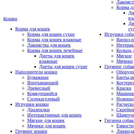
Лакомст
Корма д
Ди
вл
Кошки
Ди
Корма для кошек
су
Корма для кошек сухие
Игрушки соба
Корма для кошек влажные
Винил,р
Лакомства для кошек
Интерак
Корма для кошек лечебные
Кольца,
Диеты для кошек
Мягкие
влажные
Мячики
Диеты для кошек сухие
Груминг соба
Наполнители кошки
Оборудо
Бумажные
Банты,р
Впитывающий
Когтере
Древесный
Краски
Комкующийся
Машинки
Силикагелевый
Ножни
Игрушки кошки
Расческ
Дразнилки
Скребни
Интерактивные для кошек
Шампун
Мягкие для кошек
Гигиена соба
Мячики для кошек
Емкости
Груминг кошки
Ликвида