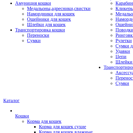
Амуниция кошки
Карабин
Медальоны,адресники,свистки
Кликеры
Намордники для кошек
Медальо
Ошейники для кошек
Наморд
Шлейки для кошек
Ошейник
Транспортировка кошки
Поводки
Переноски
Ринговк
Сумки
Рулетки
Сумки д
Удавки
Цепи
Шлейки 
Транспортиро
Аксессу
Перенос
Сумки
Каталог
Кошки
Корма для кошек
Корма для кошек сухие
Корма для кошек влажные