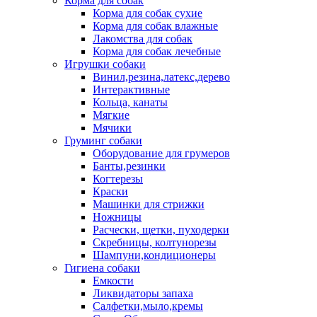
Корма для собак
Корма для собак сухие
Корма для собак влажные
Лакомства для собак
Корма для собак лечебные
Игрушки собаки
Винил,резина,латекс,дерево
Интерактивные
Кольца, канаты
Мягкие
Мячики
Груминг собаки
Оборудование для грумеров
Банты,резинки
Когтерезы
Краски
Машинки для стрижки
Ножницы
Расчески, щетки, пуходерки
Скребницы, колтунорезы
Шампуни,кондиционеры
Гигиена собаки
Емкости
Ликвидаторы запаха
Салфетки,мыло,кремы