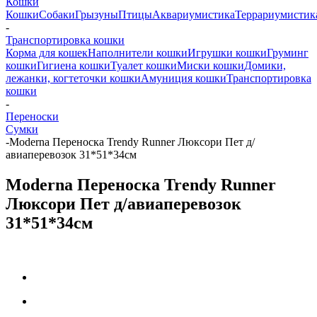
Кошки
Кошки
Собаки
Грызуны
Птицы
Аквариумистика
Террариумистик
-
Транспортировка кошки
Корма для кошек
Наполнители кошки
Игрушки кошки
Груминг
кошки
Гигиена кошки
Туалет кошки
Миски кошки
Домики,
лежанки, когтеточки кошки
Амуниция кошки
Транспортировка
кошки
-
Переноски
Сумки
-
Moderna Переноска Trendy Runner Люксори Пет д/
авиаперевозок 31*51*34см
Moderna Переноска Trendy Runner
Люксори Пет д/авиаперевозок
31*51*34см