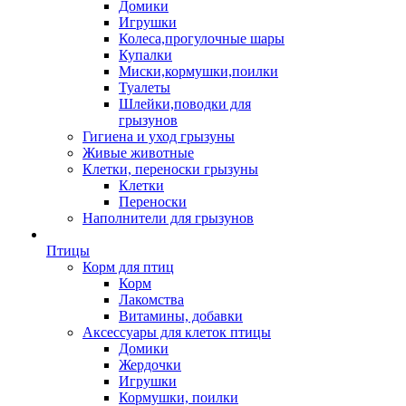
Домики
Игрушки
Колеса,прогулочные шары
Купалки
Миски,кормушки,поилки
Туалеты
Шлейки,поводки для
грызунов
Гигиена и уход грызуны
Живые животные
Клетки, переноски грызуны
Клетки
Переноски
Наполнители для грызунов
Птицы
Корм для птиц
Корм
Лакомства
Витамины, добавки
Аксессуары для клеток птицы
Домики
Жердочки
Игрушки
Кормушки, поилки