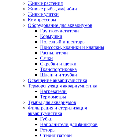
Живые растения
Живые рыбы, амфибии
Живые улитки
Компрессоры
Оборудование для аквариумов
Грунтоочистители
Кормушки
Полезный инвентарь
Присоски, краники и клапаны
Распылители
Сачки
Скребки и щетки
Транспортировка
Шланги и трубки
Освещение аквариумистика
Терморегуляция аквариумистика
Нагреватели
Термометры
Тумбы для аквариумов
Фильтрация и стерилизация
аквариумистика
Губки
Наполнители для фильтров
Роторы
Стерилизаторы