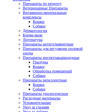
Препараты по рецепту
Ветеринарные Препараты
Витаминно-минеральные
комплексы
Кошки
Собаки
Дерматология
Крема,мази
Литература
Препараты антигельминтные
Препараты для регуляции половой
охоты
Препараты инсектоакарицидные
Грызуны
Кошки
Обработка помещений
Собаки
Препараты репеллентные
Кошки
Собаки
Препараты урологические
Расходные материалы
Успокоительные
Уход за глазами
Уход за зубами