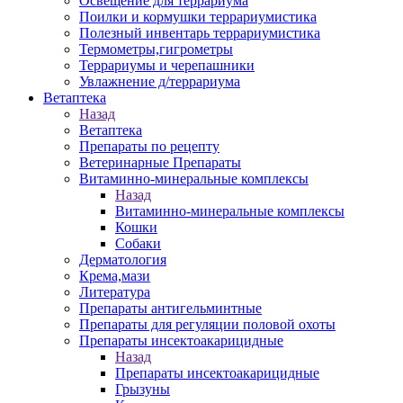
Освещение для террариума
Поилки и кормушки террариумистика
Полезный инвентарь террариумистика
Термометры,гигрометры
Террариумы и черепашники
Увлажнение д/террариума
Ветаптека
Назад
Ветаптека
Препараты по рецепту
Ветеринарные Препараты
Витаминно-минеральные комплексы
Назад
Витаминно-минеральные комплексы
Кошки
Собаки
Дерматология
Крема,мази
Литература
Препараты антигельминтные
Препараты для регуляции половой охоты
Препараты инсектоакарицидные
Назад
Препараты инсектоакарицидные
Грызуны