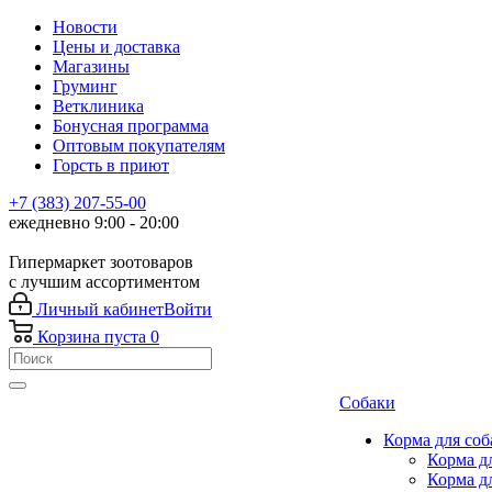
Новости
Цены и доставка
Магазины
Груминг
Ветклиника
Бонусная программа
Оптовым покупателям
Горсть в приют
+7 (383) 207-55-00
ежедневно 9:00 - 20:00
Гипермаркет зоотоваров
с лучшим ассортиментом
Личный кабинет
Войти
Корзина
пуста
0
Собаки
Корма для соб
Корма д
Корма д