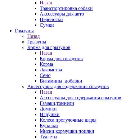
Назад
Транспортировка собаки
Аксессуары для авто
Переноски
Сумки
Грызуны
Назад
Грызуны
Корма для грызунов
Назад
Корма для грызунов
Корма
Лакомства
Сено
Витамины, добавки
Аксессуары для содержания грызунов
Назад
Аксессуары для содержания грызунов
Гамаки,тоннели
Домики
Игрушки
Колеса,прогулочные шары
Купалки
Миски,кормушки,поилки
Туалеты