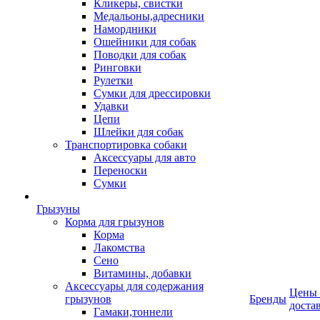
Кликеры, свистки
Медальоны,адресники
Намордники
Ошейники для собак
Поводки для собак
Ринговки
Рулетки
Сумки для дрессировки
Удавки
Цепи
Шлейки для собак
Транспортировка собаки
Аксессуары для авто
Переноски
Сумки
Грызуны
Корма для грызунов
Корма
Лакомства
Сено
Витамины, добавки
Аксессуары для содержания
Цены
грызунов
Бренды
доста
Гамаки,тоннели