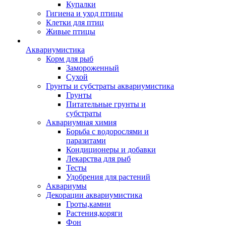
Купалки
Гигиена и уход птицы
Клетки для птиц
Живые птицы
Аквариумистика
Корм для рыб
Замороженный
Сухой
Грунты и субстраты аквариумистика
Грунты
Питательные грунты и
субстраты
Аквариумная химия
Борьба с водорослями и
паразитами
Кондиционеры и добавки
Лекарства для рыб
Тесты
Удобрения для растений
Аквариумы
Декорации аквариумистика
Гроты,камни
Растения,коряги
Фон