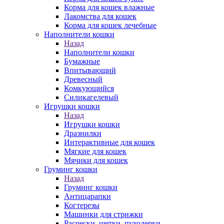
Корма для кошек влажные
Лакомства для кошек
Корма для кошек лечебные
Наполнители кошки
Назад
Наполнители кошки
Бумажные
Впитывающий
Древесный
Комкующийся
Силикагелевый
Игрушки кошки
Назад
Игрушки кошки
Дразнилки
Интерактивные для кошек
Мягкие для кошек
Мячики для кошек
Груминг кошки
Назад
Груминг кошки
Антицарапки
Когтерезы
Машинки для стрижки
Расчески, щетки, пуходерки