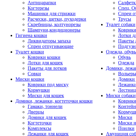
Антицарапки
Салфетк
Когтерезы
Спец. О
Машинки для стрижки
Спреи о
Расчески, щетки, пуходерки
Трусы
Скребницы, колтунорезы
Туалет собаки
Шампуни,кондиционеры
Коврик
Гигиена кошки
Лотки д
Ликвидаторы запаха
Пакеты 
Спреи отпугивающие
Подгузн
Туалет кошки
Одежда, обувь
Коврики кошки
Обувь
Лотки для кошек
Одежда
Пакеты для лотков
Домики, лежа
Совки
Вольеры
Миски кошки
Домики 
Коврики под миску
Лежанки
Кормушки
Лестни
Миски для кошек
Миски собаки
Домики, лежанки, когтеточки кошки
Коврики
Гамаки, тоннели
Контей
Дверцы
Кормуш
Домики для кошек
Миски
Когтеточки
Миски н
Комплексы
Поилки
Лежанки для кошек
Амуниция со