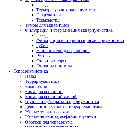
Назад
Терморегуляция аквариумистика
Нагреватели
Термометры
Тумбы для аквариумов
Фильтрация и стерилизация аквариумистика
Назад
Фильтрация и стерилизация аквариумистика
Губки
Наполнители для фильтров
Роторы
Стерилизаторы
Фильтры и помпы
Террариумистика
Назад
Террариумистика
Комплекты
Корм для рептилий
Корм для рептилий живой
Грунты и субстраты террариумистика
Декорации и укрытия террариумистика
Живые змеи и насекомые
Живые ящерицы, амфибии и улитки
Обогрев для террариума