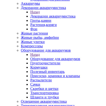
Аквариумы
Декорации аквариумистика
Назад
Декорации аквариумистика
Гроты,камни
Растения,коряги
Фон
Живые растения
Живые рыбы, амфибии
Живые улитки
Компрессоры
Оборудование для аквариумов
Назад
Оборудование для аквариумов
Грунтоочистители
Кормушки
Полезный инвентарь
Присоски, краники и клапаны
Распылители
Сачки
Скребки и щетки
Транспортировка
Шланги и трубки
Освещение аквариумистика
Терморегуляция аквариумистика