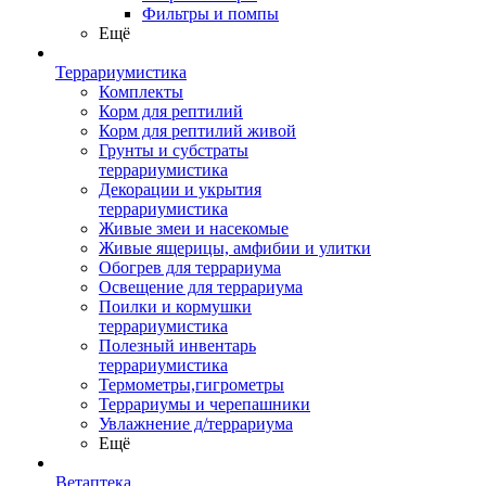
Фильтры и помпы
Ещё
Террариумистика
Комплекты
Корм для рептилий
Корм для рептилий живой
Грунты и субстраты
террариумистика
Декорации и укрытия
террариумистика
Живые змеи и насекомые
Живые ящерицы, амфибии и улитки
Обогрев для террариума
Освещение для террариума
Поилки и кормушки
террариумистика
Полезный инвентарь
террариумистика
Термометры,гигрометры
Террариумы и черепашники
Увлажнение д/террариума
Ещё
Ветаптека