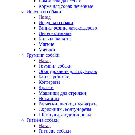
Лакомства для собак
Корма для собак лечебные
Игрушки собаки
Назад
Игрушки собаки
Винил,резина,латекс,дерево
Интерактивные
Кольца, канаты
Мягкие
Мячики
Груминг собаки
Назад
Груминг собаки
Оборудование для грумеров
Банты,резинки
Когтерезы
Краски
Машинки для стрижки
Ножницы
Расчески, щетки, пуходерки
Скребницы, колтунорезы
Шампуни,кондиционеры
Гигиена собаки
Назад
Гигиена собаки