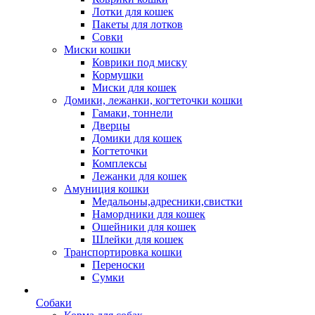
Лотки для кошек
Пакеты для лотков
Совки
Миски кошки
Коврики под миску
Кормушки
Миски для кошек
Домики, лежанки, когтеточки кошки
Гамаки, тоннели
Дверцы
Домики для кошек
Когтеточки
Комплексы
Лежанки для кошек
Амуниция кошки
Медальоны,адресники,свистки
Намордники для кошек
Ошейники для кошек
Шлейки для кошек
Транспортировка кошки
Переноски
Сумки
Собаки