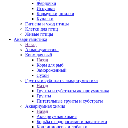
Жердочки
Игрушки
Кормушки, поилки
Купалки
Гигиена и уход птицы
Клетки для птиц
Живые птицы
Аквариумистика
Назад
Аквариумистика
Корм для рыб
Назад
Корм для рыб
Замороженный
Сухой
Грунты и субстраты аквариумистика
Назад
Грунты и субстраты аквариумистика
Грунты
Питательные грунты и субстраты
Аквариумная химия
Назад
Аквариумная химия
Борьба с водорослями и паразитами
Кондиционеры и добавки