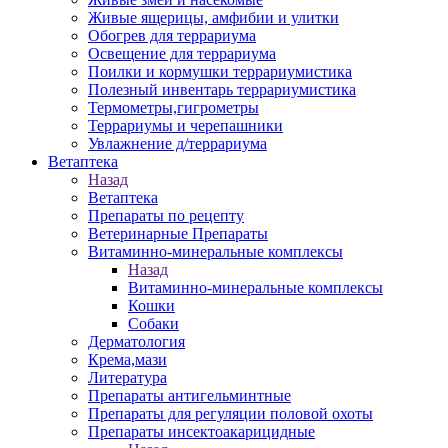
Живые ящерицы, амфибии и улитки
Обогрев для террариума
Освещение для террариума
Поилки и кормушки террариумистика
Полезный инвентарь террариумистика
Термометры,гигрометры
Террариумы и черепашники
Увлажнение д/террариума
Ветаптека
Назад
Ветаптека
Препараты по рецепту
Ветеринарные Препараты
Витаминно-минеральные комплексы
Назад
Витаминно-минеральные комплексы
Кошки
Собаки
Дерматология
Крема,мази
Литература
Препараты антигельминтные
Препараты для регуляции половой охоты
Препараты инсектоакарицидные