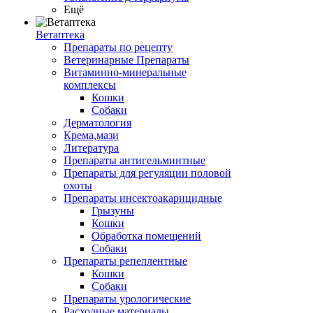
Ещё
Ветаптека
Препараты по рецепту
Ветеринарные Препараты
Витаминно-минеральные
комплексы
Кошки
Собаки
Дерматология
Крема,мази
Литература
Препараты антигельминтные
Препараты для регуляции половой
охоты
Препараты инсектоакарицидные
Грызуны
Кошки
Обработка помещений
Собаки
Препараты репеллентные
Кошки
Собаки
Препараты урологические
Расходные материалы