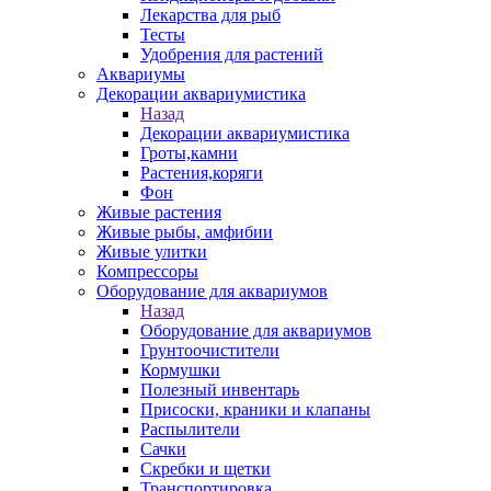
Лекарства для рыб
Тесты
Удобрения для растений
Аквариумы
Декорации аквариумистика
Назад
Декорации аквариумистика
Гроты,камни
Растения,коряги
Фон
Живые растения
Живые рыбы, амфибии
Живые улитки
Компрессоры
Оборудование для аквариумов
Назад
Оборудование для аквариумов
Грунтоочистители
Кормушки
Полезный инвентарь
Присоски, краники и клапаны
Распылители
Сачки
Скребки и щетки
Транспортировка