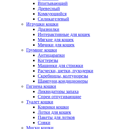
Впитывающий
Древесный
Комкующийся
Силикагелевый
Игрушки кошки
Дразнилки
Интерактивные для кошек
Мягкие для кошек
Мячики для кошек
Груминг кошки
Антицарапки
Когтерезы
Машинки для стрижки
Расчески, щетки, пуходерки
Скребницы, колтунорезы
Шампуни,кондиционеры
Гигиена кошки
Ликвидаторы запаха
Спреи отпугивающие
Туалет кошки
Коврики кошки
Лотки для кошек
Пакеты для лотков
Совки
Миски кошки