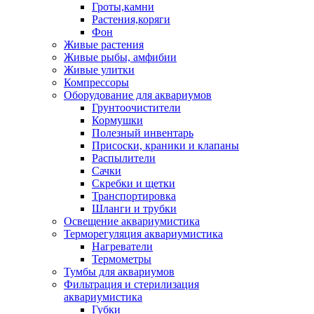
Гроты,камни
Растения,коряги
Фон
Живые растения
Живые рыбы, амфибии
Живые улитки
Компрессоры
Оборудование для аквариумов
Грунтоочистители
Кормушки
Полезный инвентарь
Присоски, краники и клапаны
Распылители
Сачки
Скребки и щетки
Транспортировка
Шланги и трубки
Освещение аквариумистика
Терморегуляция аквариумистика
Нагреватели
Термометры
Тумбы для аквариумов
Фильтрация и стерилизация
аквариумистика
Губки