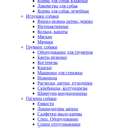
Корма для собак влажные
Лакомства для собак
Корма для собак лечебные
Игрушки собаки
Винил,резина,латекс,дерево
Интерактивные
Кольца, канаты
Мягкие
Мячики
Груминг собаки
Оборудование для грумеров
Банты,резинки
Когтерезы
Краски
Машинки для стрижки
Ножницы
Расчески, щетки, пуходерки
Скребницы, колтунорезы
Шампуни,кондиционеры
Гигиена собаки
Емкости
Ликвидаторы запаха
Салфетки,мыло,кремы
Спец. Оборудование
Спреи отпугивающие