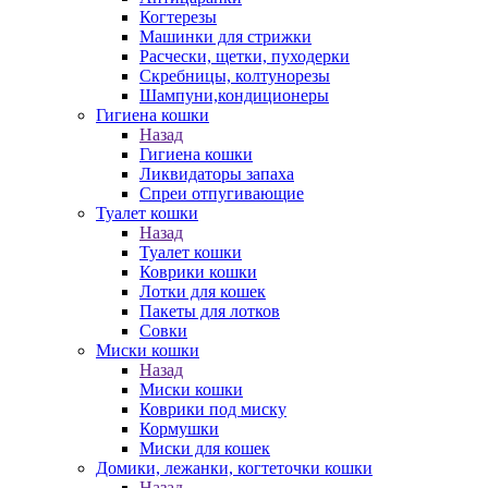
Когтерезы
Машинки для стрижки
Расчески, щетки, пуходерки
Скребницы, колтунорезы
Шампуни,кондиционеры
Гигиена кошки
Назад
Гигиена кошки
Ликвидаторы запаха
Спреи отпугивающие
Туалет кошки
Назад
Туалет кошки
Коврики кошки
Лотки для кошек
Пакеты для лотков
Совки
Миски кошки
Назад
Миски кошки
Коврики под миску
Кормушки
Миски для кошек
Домики, лежанки, когтеточки кошки
Назад