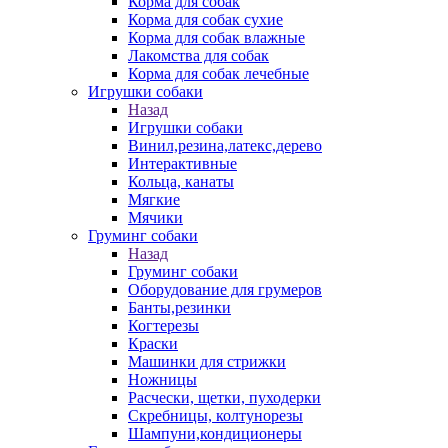
Корма для собак
Корма для собак сухие
Корма для собак влажные
Лакомства для собак
Корма для собак лечебные
Игрушки собаки
Назад
Игрушки собаки
Винил,резина,латекс,дерево
Интерактивные
Кольца, канаты
Мягкие
Мячики
Груминг собаки
Назад
Груминг собаки
Оборудование для грумеров
Банты,резинки
Когтерезы
Краски
Машинки для стрижки
Ножницы
Расчески, щетки, пуходерки
Скребницы, колтунорезы
Шампуни,кондиционеры