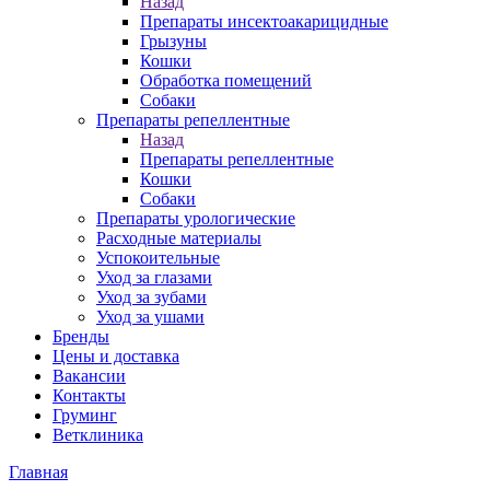
Назад
Препараты инсектоакарицидные
Грызуны
Кошки
Обработка помещений
Собаки
Препараты репеллентные
Назад
Препараты репеллентные
Кошки
Собаки
Препараты урологические
Расходные материалы
Успокоительные
Уход за глазами
Уход за зубами
Уход за ушами
Бренды
Цены и доставка
Вакансии
Контакты
Груминг
Ветклиника
Главная