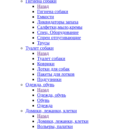
Гигиена собаки
Назад
Гигиена собаки
Емкости
Ликвидаторы запаха
Салфетки,мыло,кремы
Спец. Оборудование
Спреи отпугивающие
Трусы
Туалет собаки
Назад
Туалет собаки
Коврики
Лотки для собак
Пакеты для лотков
Подгузники
Одежда, обувь
Назад
Одежда, обувь
Обувь
Одежда
Домики, лежанки, клетки
Назад
Домики, лежанки, клетки
Вольеры, палатки