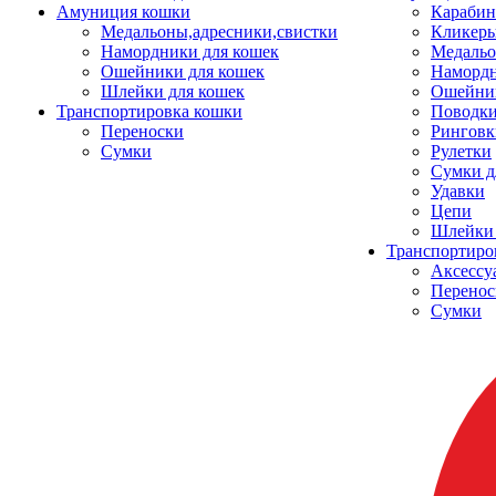
Амуниция кошки
Карабин
Медальоны,адресники,свистки
Кликеры
Намордники для кошек
Медальо
Ошейники для кошек
Наморд
Шлейки для кошек
Ошейник
Транспортировка кошки
Поводки
Переноски
Ринговк
Сумки
Рулетки
Сумки д
Удавки
Цепи
Шлейки 
Транспортиро
Аксессу
Перенос
Сумки