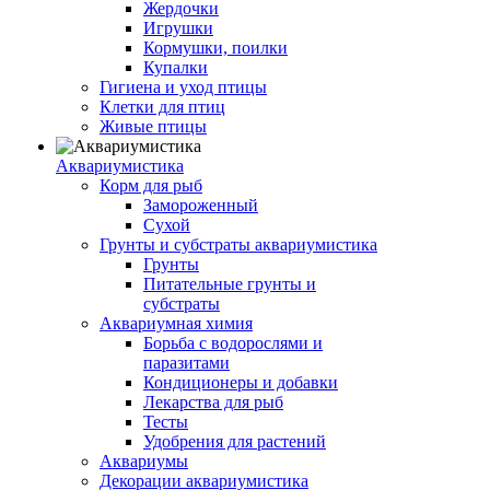
Жердочки
Игрушки
Кормушки, поилки
Купалки
Гигиена и уход птицы
Клетки для птиц
Живые птицы
Аквариумистика
Корм для рыб
Замороженный
Сухой
Грунты и субстраты аквариумистика
Грунты
Питательные грунты и
субстраты
Аквариумная химия
Борьба с водорослями и
паразитами
Кондиционеры и добавки
Лекарства для рыб
Тесты
Удобрения для растений
Аквариумы
Декорации аквариумистика