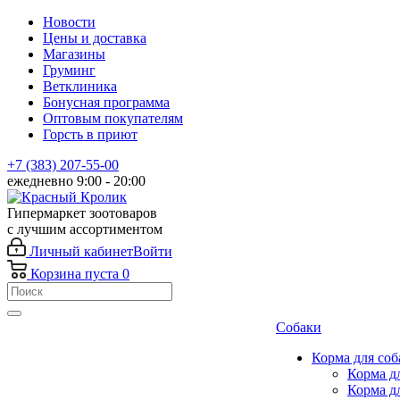
Новости
Цены и доставка
Магазины
Груминг
Ветклиника
Бонусная программа
Оптовым покупателям
Горсть в приют
+7 (383) 207-55-00
ежедневно 9:00 - 20:00
Гипермаркет зоотоваров
с лучшим ассортиментом
Личный кабинет
Войти
Корзина
пуста
0
Собаки
Корма для соб
Корма д
Корма д