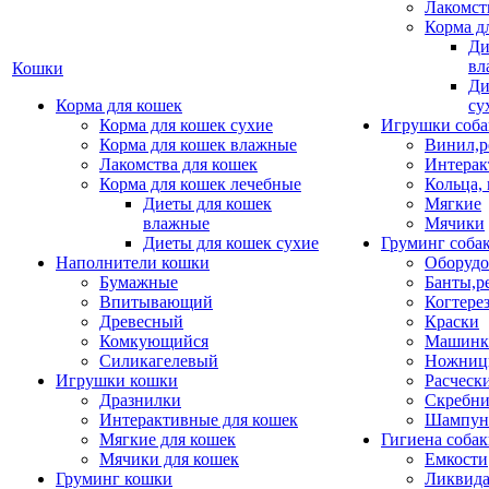
Лакомст
Корма д
Ди
вл
Кошки
Ди
Корма для кошек
су
Корма для кошек сухие
Игрушки соба
Корма для кошек влажные
Винил,р
Лакомства для кошек
Интерак
Корма для кошек лечебные
Кольца,
Диеты для кошек
Мягкие
влажные
Мячики
Диеты для кошек сухие
Груминг соба
Наполнители кошки
Оборудо
Бумажные
Банты,р
Впитывающий
Когтере
Древесный
Краски
Комкующийся
Машинки
Силикагелевый
Ножни
Игрушки кошки
Расческ
Дразнилки
Скребни
Интерактивные для кошек
Шампун
Мягкие для кошек
Гигиена соба
Мячики для кошек
Емкости
Груминг кошки
Ликвида