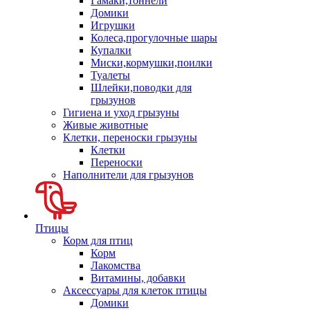
Гамаки,тоннели
Домики
Игрушки
Колеса,прогулочные шары
Купалки
Миски,кормушки,поилки
Туалеты
Шлейки,поводки для
грызунов
Гигиена и уход грызуны
Живые животные
Клетки, переноски грызуны
Клетки
Переноски
Наполнители для грызунов
Птицы
Корм для птиц
Корм
Лакомства
Витамины, добавки
Аксессуары для клеток птицы
Домики