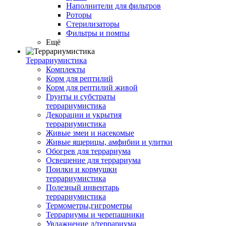
Наполнители для фильтров
Роторы
Стерилизаторы
Фильтры и помпы
Ещё
Террариумистика
Комплекты
Корм для рептилий
Корм для рептилий живой
Грунты и субстраты
террариумистика
Декорации и укрытия
террариумистика
Живые змеи и насекомые
Живые ящерицы, амфибии и улитки
Обогрев для террариума
Освещение для террариума
Поилки и кормушки
террариумистика
Полезный инвентарь
террариумистика
Термометры,гигрометры
Террариумы и черепашники
Увлажнение д/террариума