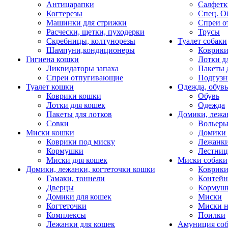
Антицарапки
Салфетк
Когтерезы
Спец. О
Машинки для стрижки
Спреи о
Расчески, щетки, пуходерки
Трусы
Скребницы, колтунорезы
Туалет собаки
Шампуни,кондиционеры
Коврик
Гигиена кошки
Лотки д
Ликвидаторы запаха
Пакеты 
Спреи отпугивающие
Подгузн
Туалет кошки
Одежда, обувь
Коврики кошки
Обувь
Лотки для кошек
Одежда
Пакеты для лотков
Домики, лежа
Совки
Вольеры
Миски кошки
Домики 
Коврики под миску
Лежанки
Кормушки
Лестни
Миски для кошек
Миски собаки
Домики, лежанки, когтеточки кошки
Коврики
Гамаки, тоннели
Контей
Дверцы
Кормуш
Домики для кошек
Миски
Когтеточки
Миски н
Комплексы
Поилки
Лежанки для кошек
Амуниция со