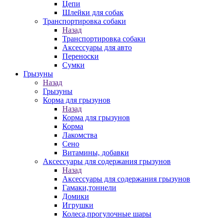
Цепи
Шлейки для собак
Транспортировка собаки
Назад
Транспортировка собаки
Аксессуары для авто
Переноски
Сумки
Грызуны
Назад
Грызуны
Корма для грызунов
Назад
Корма для грызунов
Корма
Лакомства
Сено
Витамины, добавки
Аксессуары для содержания грызунов
Назад
Аксессуары для содержания грызунов
Гамаки,тоннели
Домики
Игрушки
Колеса,прогулочные шары