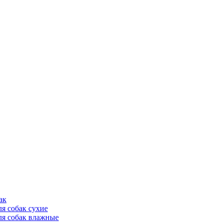
ак
ля собак сухие
ля собак влажные