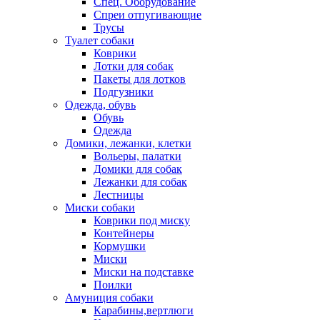
Спец. Оборудование
Спреи отпугивающие
Трусы
Туалет собаки
Коврики
Лотки для собак
Пакеты для лотков
Подгузники
Одежда, обувь
Обувь
Одежда
Домики, лежанки, клетки
Вольеры, палатки
Домики для собак
Лежанки для собак
Лестницы
Миски собаки
Коврики под миску
Контейнеры
Кормушки
Миски
Миски на подставке
Поилки
Амуниция собаки
Карабины,вертлюги