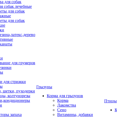
ва для собак
ля собак лечебные
еты для собак
ажные
еты для собак
хие
ки
езина,латекс,дерево
тивные
 канаты
ки
вание для грумеров
езинки
зы
 для стрижки
цы
Грызуны
и, щетки, пуходерки
цы, колтунорезы
Корма для грызунов
и,кондиционеры
Корма
Птицы
ки
Лакомства
Сено
К
торы запаха
Витамины, добавки