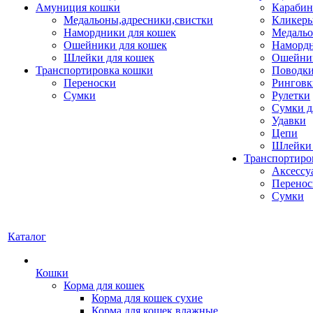
Амуниция кошки
Карабин
Медальоны,адресники,свистки
Кликеры
Намордники для кошек
Медальо
Ошейники для кошек
Наморд
Шлейки для кошек
Ошейник
Транспортировка кошки
Поводки
Переноски
Ринговк
Сумки
Рулетки
Сумки д
Удавки
Цепи
Шлейки 
Транспортиро
Аксессу
Перенос
Сумки
Каталог
Кошки
Корма для кошек
Корма для кошек сухие
Корма для кошек влажные