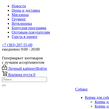
Новости
Цены и доставка
Магазины
Груминг
Ветклиника
Бонусная программа
Оптовым покупателям
Горсть в приют
+7 (383) 207-55-00
ежедневно 9:00 - 20:00
Гипермаркет зоотоваров
с лучшим ассортиментом
Личный кабинет
Войти
Корзина
пуста
0
Собаки
Корма для соб
Корма д
Корма д