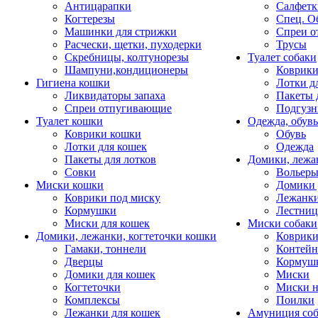
Антицарапки
Салфетк
Когтерезы
Спец. О
Машинки для стрижки
Спреи о
Расчески, щетки, пуходерки
Трусы
Скребницы, колтунорезы
Туалет собаки
Шампуни,кондиционеры
Коврик
Гигиена кошки
Лотки д
Ликвидаторы запаха
Пакеты 
Спреи отпугивающие
Подгузн
Туалет кошки
Одежда, обувь
Коврики кошки
Обувь
Лотки для кошек
Одежда
Пакеты для лотков
Домики, лежа
Совки
Вольеры
Миски кошки
Домики 
Коврики под миску
Лежанки
Кормушки
Лестни
Миски для кошек
Миски собаки
Домики, лежанки, когтеточки кошки
Коврики
Гамаки, тоннели
Контей
Дверцы
Кормуш
Домики для кошек
Миски
Когтеточки
Миски н
Комплексы
Поилки
Лежанки для кошек
Амуниция со