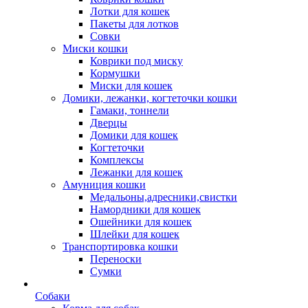
Лотки для кошек
Пакеты для лотков
Совки
Миски кошки
Коврики под миску
Кормушки
Миски для кошек
Домики, лежанки, когтеточки кошки
Гамаки, тоннели
Дверцы
Домики для кошек
Когтеточки
Комплексы
Лежанки для кошек
Амуниция кошки
Медальоны,адресники,свистки
Намордники для кошек
Ошейники для кошек
Шлейки для кошек
Транспортировка кошки
Переноски
Сумки
Собаки