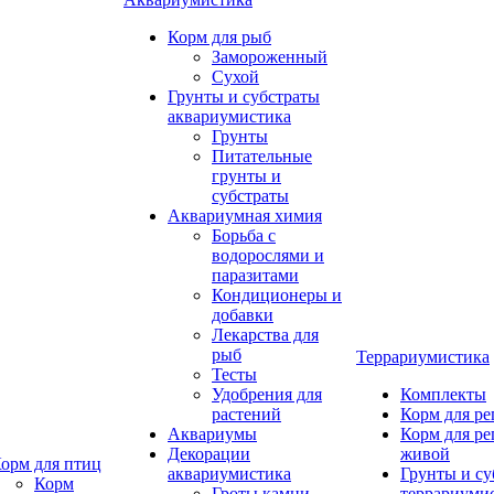
Корм для рыб
Замороженный
Сухой
Грунты и субстраты
аквариумистика
Грунты
Питательные
грунты и
субстраты
Аквариумная химия
Борьба с
водорослями и
паразитами
Кондиционеры и
добавки
Лекарства для
рыб
Террариумистика
Тесты
Удобрения для
Комплекты
растений
Корм для р
Аквариумы
Корм для р
Декорации
живой
орм для птиц
аквариумистика
Грунты и су
Корм
Гроты,камни
террариуми