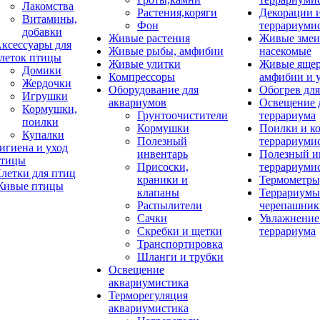
Лакомства
Растения,коряги
Декорации 
Витамины,
Фон
террариуми
добавки
Живые растения
Живые змеи
ксессуары для
Живые рыбы, амфибии
насекомые
леток птицы
Живые улитки
Живые яще
Домики
Компрессоры
амфибии и 
Жердочки
Оборудование для
Обогрев для
Игрушки
аквариумов
Освещение 
Кормушки,
Грунтоочистители
террариума
поилки
Кормушки
Поилки и к
Купалки
Полезный
террариуми
игиена и уход
инвентарь
Полезный и
тицы
Присоски,
террариуми
летки для птиц
краники и
Термометры
ивые птицы
клапаны
Террариумы
Распылители
черепашник
Сачки
Увлажнение 
Скребки и щетки
террариума
Транспортировка
Шланги и трубки
Освещение
аквариумистика
Терморегуляция
аквариумистика