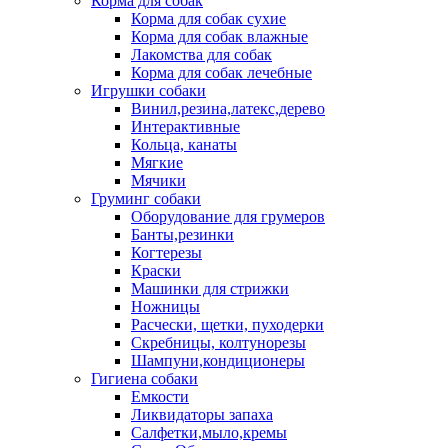
Корма для собак
Корма для собак сухие
Корма для собак влажные
Лакомства для собак
Корма для собак лечебные
Игрушки собаки
Винил,резина,латекс,дерево
Интерактивные
Кольца, канаты
Мягкие
Мячики
Груминг собаки
Оборудование для грумеров
Банты,резинки
Когтерезы
Краски
Машинки для стрижки
Ножницы
Расчески, щетки, пуходерки
Скребницы, колтунорезы
Шампуни,кондиционеры
Гигиена собаки
Емкости
Ликвидаторы запаха
Салфетки,мыло,кремы