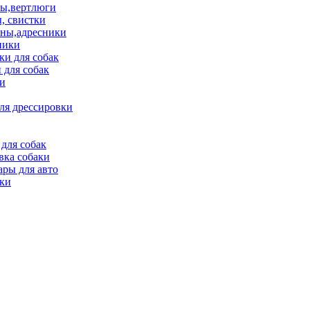
ы,вертлюги
, свистки
ны,адресники
ники
и для собак
 для собак
и
ля дрессировки
для собак
вка собаки
ары для авто
ки