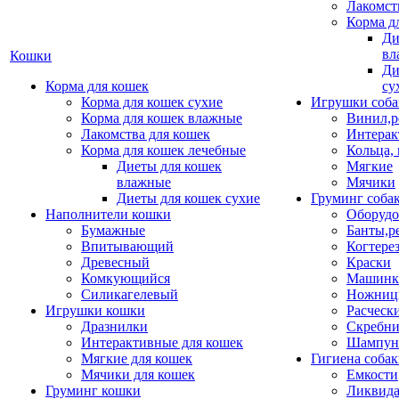
Лакомст
Корма д
Ди
вл
Кошки
Ди
Корма для кошек
су
Корма для кошек сухие
Игрушки соба
Корма для кошек влажные
Винил,р
Лакомства для кошек
Интерак
Корма для кошек лечебные
Кольца,
Диеты для кошек
Мягкие
влажные
Мячики
Диеты для кошек сухие
Груминг соба
Наполнители кошки
Оборудо
Бумажные
Банты,р
Впитывающий
Когтере
Древесный
Краски
Комкующийся
Машинки
Силикагелевый
Ножни
Игрушки кошки
Расческ
Дразнилки
Скребни
Интерактивные для кошек
Шампун
Мягкие для кошек
Гигиена соба
Мячики для кошек
Емкости
Груминг кошки
Ликвида