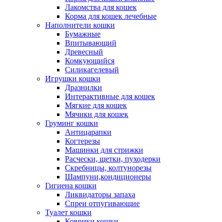
Лакомства для кошек
Корма для кошек лечебные
Наполнители кошки
Бумажные
Впитывающий
Древесный
Комкующийся
Силикагелевый
Игрушки кошки
Дразнилки
Интерактивные для кошек
Мягкие для кошек
Мячики для кошек
Груминг кошки
Антицарапки
Когтерезы
Машинки для стрижки
Расчески, щетки, пуходерки
Скребницы, колтунорезы
Шампуни,кондиционеры
Гигиена кошки
Ликвидаторы запаха
Спреи отпугивающие
Туалет кошки
Коврики кошки