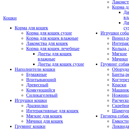
Лакомст
Корма д
Ди
вл
Кошки
Ди
Корма для кошек
су
Корма для кошек сухие
Игрушки соба
Корма для кошек влажные
Винил,р
Лакомства для кошек
Интерак
Корма для кошек лечебные
Кольца,
Диеты для кошек
Мягкие
влажные
Мячики
Диеты для кошек сухие
Груминг соба
Наполнители кошки
Оборудо
Бумажные
Банты,р
Впитывающий
Когтере
Древесный
Краски
Комкующийся
Машинки
Силикагелевый
Ножни
Игрушки кошки
Расческ
Дразнилки
Скребни
Интерактивные для кошек
Шампун
Мягкие для кошек
Гигиена соба
Мячики для кошек
Емкости
Груминг кошки
Ликвида