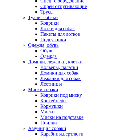
Спец. Оборудование
Спреи отпугивающие
Трусы
Туалет собаки
Коврики
Лотки для собак
Пакеты для лотков
Подгузники
Одежда, обувь
Обувь
Одежда
Домики, лежанки, клетки
Вольеры, палатки
Домики для собак
Лежанки для собак
Лестницы
Миски собаки
Коврики под миску
Контейнеры
Кормушки
Миски
Миски на подставке
Поилки
Амуниция собаки
Карабины,вертлюги