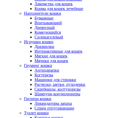
Лакомства для кошек
Корма для кошек лечебные
Наполнители кошки
Бумажные
Впитывающий
Древесный
Комкующийся
Силикагелевый
Игрушки кошки
Дразнилки
Интерактивные для кошек
Мягкие для кошек
Мячики для кошек
Груминг кошки
Антицарапки
Когтерезы
Машинки для стрижки
Расчески, щетки, пуходерки
Скребницы, колтунорезы
Шампуни,кондиционеры
Гигиена кошки
Ликвидаторы запаха
Спреи отпугивающие
Туалет кошки
Коврики кошки