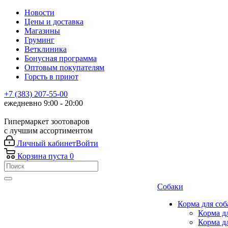
Новости
Цены и доставка
Магазины
Груминг
Ветклиника
Бонусная программа
Оптовым покупателям
Горсть в приют
+7 (383) 207-55-00
ежедневно 9:00 - 20:00
Гипермаркет зоотоваров
с лучшим ассортиментом
Личный кабинет
Войти
Корзина
пуста
0
Собаки
Корма для соб
Корма д
Корма д