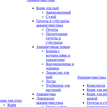
Корм для рыб
Замороженный
Сухой
Грунты и субстраты
аквариумистика
Грунты
Питательные
грунты и
субстраты
Аквариумная химия
Борьба с
водорослями и
паразитами
Кондиционеры и
добавки
Лекарства для
рыб
Террариумистика
Тесты
Удобрения для
Комплекты
растений
Корм для р
Аквариумы
Корм для р
Декорации
живой
орм для птиц
аквариумистика
Грунты и су
Корм
Гроты,камни
террариуми