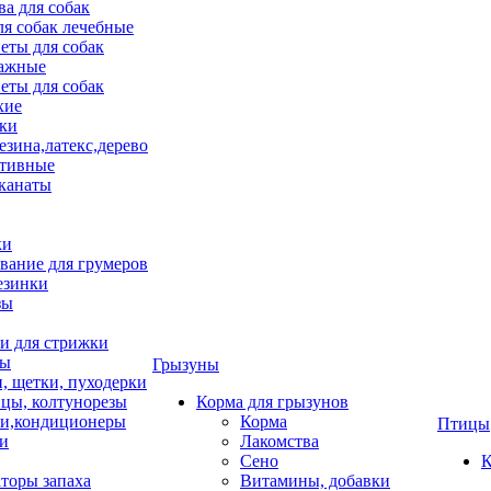
ва для собак
ля собак лечебные
еты для собак
ажные
еты для собак
хие
ки
езина,латекс,дерево
тивные
 канаты
ки
вание для грумеров
езинки
зы
 для стрижки
цы
Грызуны
и, щетки, пуходерки
цы, колтунорезы
Корма для грызунов
и,кондиционеры
Корма
Птицы
ки
Лакомства
Сено
К
торы запаха
Витамины, добавки