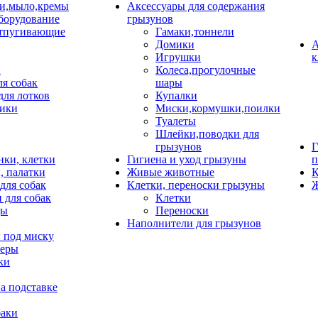
и,мыло,кремы
Аксессуары для содержания
борудование
грызунов
тпугивающие
Гамаки,тоннели
Домики
А
Игрушки
к
и
Колеса,прогулочные
ля собак
шары
для лотков
Купалки
ики
Миски,кормушки,поилки
Туалеты
Шлейки,поводки для
грызунов
Г
нки, клетки
Гигиена и уход грызуны
п
, палатки
Живые животные
К
для собак
Клетки, переноски грызуны
Ж
 для собак
Клетки
цы
Переноски
Наполнители для грызунов
 под миску
неры
ки
а подставке
баки