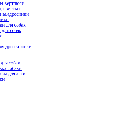
ы,вертлюги
, свистки
ны,адресники
ники
и для собак
 для собак
и
ля дрессировки
для собак
вка собаки
ары для авто
ки