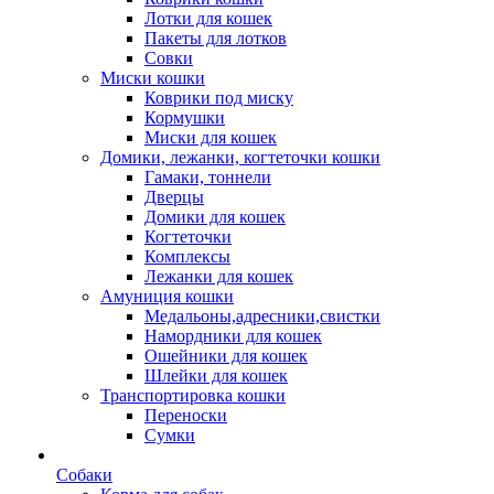
Лотки для кошек
Пакеты для лотков
Совки
Миски кошки
Коврики под миску
Кормушки
Миски для кошек
Домики, лежанки, когтеточки кошки
Гамаки, тоннели
Дверцы
Домики для кошек
Когтеточки
Комплексы
Лежанки для кошек
Амуниция кошки
Медальоны,адресники,свистки
Намордники для кошек
Ошейники для кошек
Шлейки для кошек
Транспортировка кошки
Переноски
Сумки
Собаки