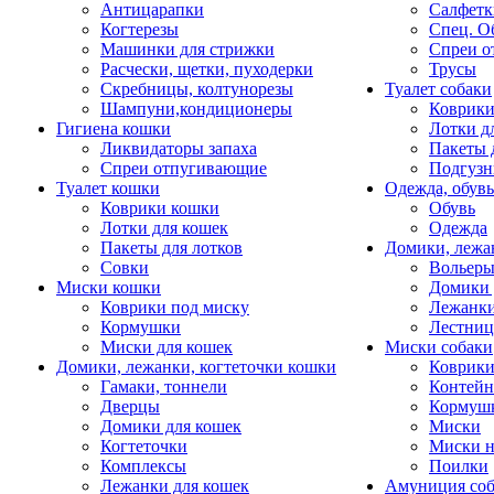
Антицарапки
Салфетк
Когтерезы
Спец. О
Машинки для стрижки
Спреи о
Расчески, щетки, пуходерки
Трусы
Скребницы, колтунорезы
Туалет собаки
Шампуни,кондиционеры
Коврик
Гигиена кошки
Лотки д
Ликвидаторы запаха
Пакеты 
Спреи отпугивающие
Подгузн
Туалет кошки
Одежда, обувь
Коврики кошки
Обувь
Лотки для кошек
Одежда
Пакеты для лотков
Домики, лежа
Совки
Вольеры
Миски кошки
Домики 
Коврики под миску
Лежанки
Кормушки
Лестни
Миски для кошек
Миски собаки
Домики, лежанки, когтеточки кошки
Коврики
Гамаки, тоннели
Контей
Дверцы
Кормуш
Домики для кошек
Миски
Когтеточки
Миски н
Комплексы
Поилки
Лежанки для кошек
Амуниция со