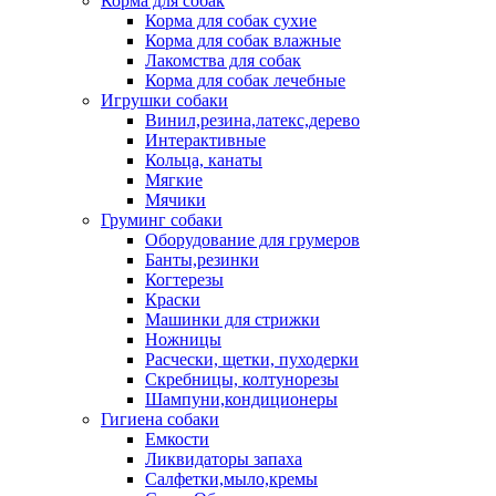
Корма для собак
Корма для собак сухие
Корма для собак влажные
Лакомства для собак
Корма для собак лечебные
Игрушки собаки
Винил,резина,латекс,дерево
Интерактивные
Кольца, канаты
Мягкие
Мячики
Груминг собаки
Оборудование для грумеров
Банты,резинки
Когтерезы
Краски
Машинки для стрижки
Ножницы
Расчески, щетки, пуходерки
Скребницы, колтунорезы
Шампуни,кондиционеры
Гигиена собаки
Емкости
Ликвидаторы запаха
Салфетки,мыло,кремы