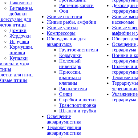
Лакомства
Растения,коряги
Декорации 
Витамины,
Фон
террариуми
добавки
Живые растения
Живые змеи
ксессуары для
Живые рыбы, амфибии
насекомые
леток птицы
Живые улитки
Живые яще
Домики
Компрессоры
амфибии и 
Жердочки
Оборудование для
Обогрев для
Игрушки
аквариумов
Освещение 
Кормушки,
Грунтоочистители
террариума
поилки
Кормушки
Поилки и к
Купалки
Полезный
террариуми
игиена и уход
инвентарь
Полезный и
тицы
Присоски,
террариуми
летки для птиц
краники и
Термометры
ивые птицы
клапаны
Террариумы
Распылители
черепашник
Сачки
Увлажнение 
Скребки и щетки
террариума
Транспортировка
Шланги и трубки
Освещение
аквариумистика
Терморегуляция
аквариумистика