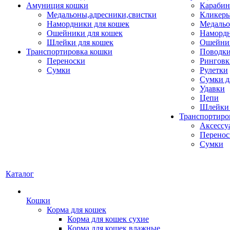
Амуниция кошки
Карабин
Медальоны,адресники,свистки
Кликеры
Намордники для кошек
Медальо
Ошейники для кошек
Наморд
Шлейки для кошек
Ошейник
Транспортировка кошки
Поводки
Переноски
Ринговк
Сумки
Рулетки
Сумки д
Удавки
Цепи
Шлейки 
Транспортиро
Аксессу
Перенос
Сумки
Каталог
Кошки
Корма для кошек
Корма для кошек сухие
Корма для кошек влажные