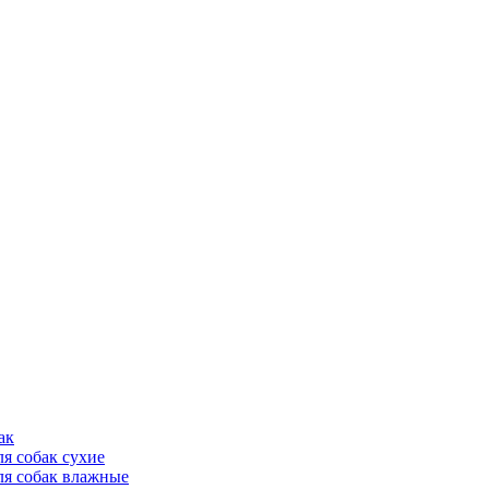
ак
ля собак сухие
ля собак влажные