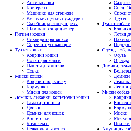
Антицарапки
Салфетк
Когтерезы
Спец. О
Машинки для стрижки
Спреи о
Расчески, щетки, пуходерки
Трусы
Скребницы, колтунорезы
Туалет собаки
Шампуни,кондиционеры
Коврик
Гигиена кошки
Лотки д
Ликвидаторы запаха
Пакеты 
Спреи отпугивающие
Подгузн
Туалет кошки
Одежда, обувь
Коврики кошки
Обувь
Лотки для кошек
Одежда
Пакеты для лотков
Домики, лежа
Совки
Вольеры
Миски кошки
Домики 
Коврики под миску
Лежанки
Кормушки
Лестни
Миски для кошек
Миски собаки
Домики, лежанки, когтеточки кошки
Коврики
Гамаки, тоннели
Контей
Дверцы
Кормуш
Домики для кошек
Миски
Когтеточки
Миски н
Комплексы
Поилки
Лежанки для кошек
Амуниция со