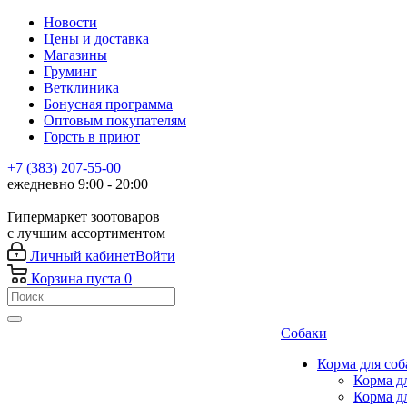
Новости
Цены и доставка
Магазины
Груминг
Ветклиника
Бонусная программа
Оптовым покупателям
Горсть в приют
+7 (383) 207-55-00
ежедневно 9:00 - 20:00
Гипермаркет зоотоваров
с лучшим ассортиментом
Личный кабинет
Войти
Корзина
пуста
0
Собаки
Корма для соб
Корма д
Корма д