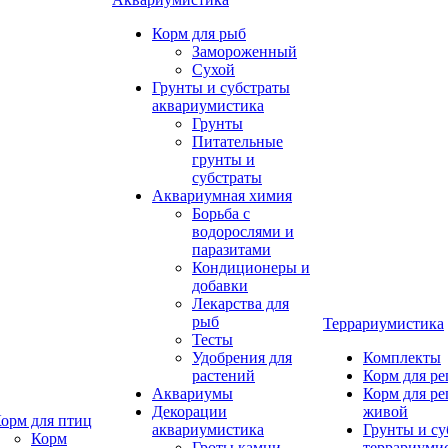
Корм для рыб
Замороженный
Сухой
Грунты и субстраты
аквариумистика
Грунты
Питательные
грунты и
субстраты
Аквариумная химия
Борьба с
водорослями и
паразитами
Кондиционеры и
добавки
Лекарства для
рыб
Террариумистика
Тесты
Удобрения для
Комплекты
растений
Корм для р
Аквариумы
Корм для р
Декорации
живой
орм для птиц
аквариумистика
Грунты и су
Корм
Гроты,камни
террариуми