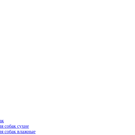
ак
ля собак сухие
ля собак влажные