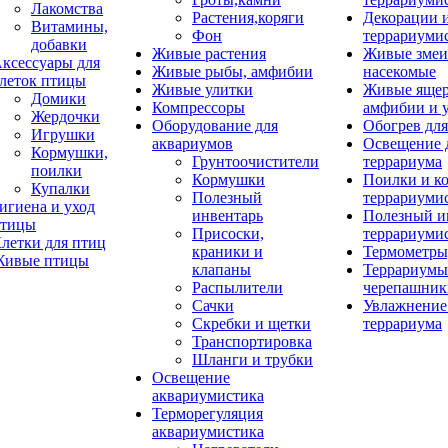
Лакомства
Растения,коряги
Декорации 
Витамины,
Фон
террариуми
добавки
Живые растения
Живые змеи
ксессуары для
Живые рыбы, амфибии
насекомые
леток птицы
Живые улитки
Живые яще
Домики
Компрессоры
амфибии и 
Жердочки
Оборудование для
Обогрев для
Игрушки
аквариумов
Освещение 
Кормушки,
Грунтоочистители
террариума
поилки
Кормушки
Поилки и к
Купалки
Полезный
террариуми
игиена и уход
инвентарь
Полезный и
тицы
Присоски,
террариуми
летки для птиц
краники и
Термометры
ивые птицы
клапаны
Террариумы
Распылители
черепашник
Сачки
Увлажнение 
Скребки и щетки
террариума
Транспортировка
Шланги и трубки
Освещение
аквариумистика
Терморегуляция
аквариумистика