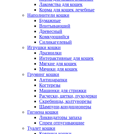
Лакомства для кошек
Корма для кошек лечебные
Наполнители кошки
Бумажные
Впитывающий
Древесный
Комкующийся
Силикагелевый
Игрушки кошки
Дразнилки
Интерактивные для кошек
Мягкие для кошек
Мячики для кошек
Груминг кошки
Антицарапки
Когтерезы
Машинки для стрижки
Расчески, щетки, пуходерки
Скребницы, колтунорезы
Шампуни,кондиционеры
Гигиена кошки
Ликвидаторы запаха
Спреи отпугивающие
Туалет кошки
Коврики кошки