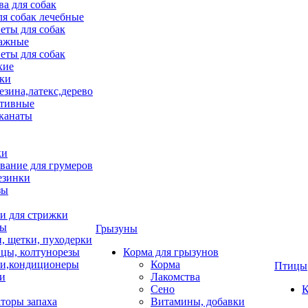
ва для собак
ля собак лечебные
еты для собак
ажные
еты для собак
хие
ки
езина,латекс,дерево
тивные
 канаты
ки
вание для грумеров
езинки
зы
 для стрижки
цы
Грызуны
и, щетки, пуходерки
цы, колтунорезы
Корма для грызунов
и,кондиционеры
Корма
Птицы
ки
Лакомства
Сено
К
торы запаха
Витамины, добавки