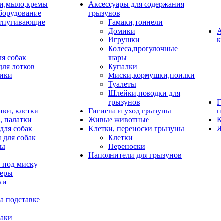
и,мыло,кремы
Аксессуары для содержания
борудование
грызунов
тпугивающие
Гамаки,тоннели
Домики
А
Игрушки
к
и
Колеса,прогулочные
ля собак
шары
для лотков
Купалки
ики
Миски,кормушки,поилки
Туалеты
Шлейки,поводки для
грызунов
Г
нки, клетки
Гигиена и уход грызуны
п
, палатки
Живые животные
К
для собак
Клетки, переноски грызуны
Ж
 для собак
Клетки
цы
Переноски
Наполнители для грызунов
 под миску
неры
ки
а подставке
баки