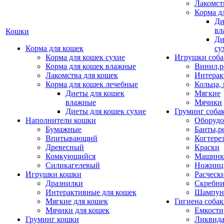
Лакомст
Корма д
Ди
вл
Кошки
Ди
Корма для кошек
су
Корма для кошек сухие
Игрушки соба
Корма для кошек влажные
Винил,р
Лакомства для кошек
Интерак
Корма для кошек лечебные
Кольца,
Диеты для кошек
Мягкие
влажные
Мячики
Диеты для кошек сухие
Груминг соба
Наполнители кошки
Оборудо
Бумажные
Банты,р
Впитывающий
Когтере
Древесный
Краски
Комкующийся
Машинки
Силикагелевый
Ножни
Игрушки кошки
Расческ
Дразнилки
Скребни
Интерактивные для кошек
Шампун
Мягкие для кошек
Гигиена соба
Мячики для кошек
Емкости
Груминг кошки
Ликвида