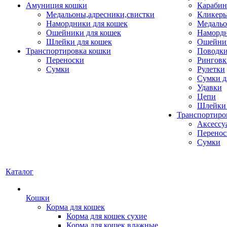
Амуниция кошки
Карабин
Медальоны,адресники,свистки
Кликеры
Намордники для кошек
Медальо
Ошейники для кошек
Наморд
Шлейки для кошек
Ошейник
Транспортировка кошки
Поводки
Переноски
Ринговк
Сумки
Рулетки
Сумки д
Удавки
Цепи
Шлейки 
Транспортиро
Аксессу
Перенос
Сумки
Каталог
Кошки
Корма для кошек
Корма для кошек сухие
Корма для кошек влажные