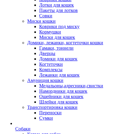
Лотки для кошек
Пакеты для лотков
Совки
Миски кошки
Коврики под миску
Кормушки
Миски для кошек
Домики, лежанки, когтеточки кошки
Гамаки, тоннели
Дверцы
Домики для кошек
Когтеточки
Комплексы
Лежанки для кошек
Амуниция кошки
Медальоны,адресники,свистки
Намордники для кошек
Ошейники для кошек
Шлейки для кошек
Транспортировка кошки
Переноски
Сумки
Собаки