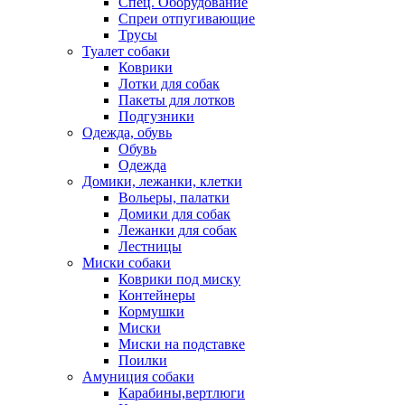
Спец. Оборудование
Спреи отпугивающие
Трусы
Туалет собаки
Коврики
Лотки для собак
Пакеты для лотков
Подгузники
Одежда, обувь
Обувь
Одежда
Домики, лежанки, клетки
Вольеры, палатки
Домики для собак
Лежанки для собак
Лестницы
Миски собаки
Коврики под миску
Контейнеры
Кормушки
Миски
Миски на подставке
Поилки
Амуниция собаки
Карабины,вертлюги