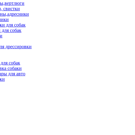
ы,вертлюги
, свистки
ны,адресники
ники
и для собак
 для собак
и
ля дрессировки
для собак
вка собаки
ары для авто
ки