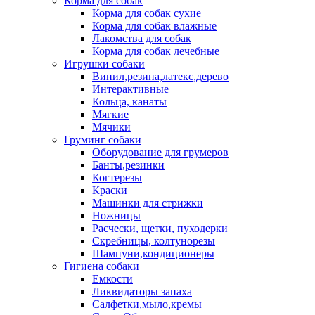
Корма для собак
Корма для собак сухие
Корма для собак влажные
Лакомства для собак
Корма для собак лечебные
Игрушки собаки
Винил,резина,латекс,дерево
Интерактивные
Кольца, канаты
Мягкие
Мячики
Груминг собаки
Оборудование для грумеров
Банты,резинки
Когтерезы
Краски
Машинки для стрижки
Ножницы
Расчески, щетки, пуходерки
Скребницы, колтунорезы
Шампуни,кондиционеры
Гигиена собаки
Емкости
Ликвидаторы запаха
Салфетки,мыло,кремы