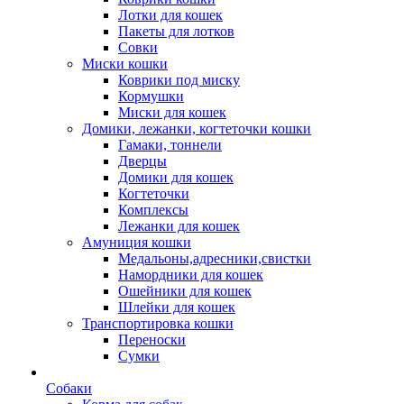
Лотки для кошек
Пакеты для лотков
Совки
Миски кошки
Коврики под миску
Кормушки
Миски для кошек
Домики, лежанки, когтеточки кошки
Гамаки, тоннели
Дверцы
Домики для кошек
Когтеточки
Комплексы
Лежанки для кошек
Амуниция кошки
Медальоны,адресники,свистки
Намордники для кошек
Ошейники для кошек
Шлейки для кошек
Транспортировка кошки
Переноски
Сумки
Собаки