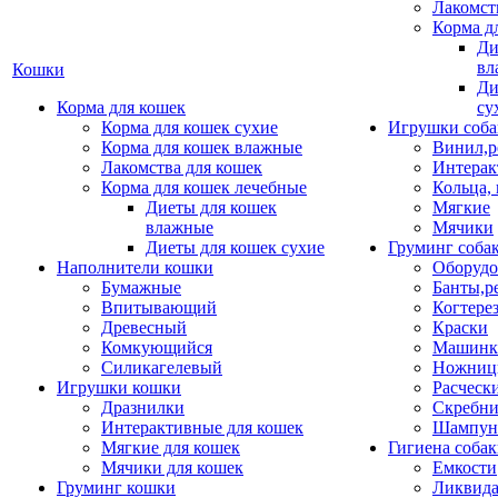
Лакомст
Корма д
Ди
вл
Кошки
Ди
Корма для кошек
су
Корма для кошек сухие
Игрушки соба
Корма для кошек влажные
Винил,р
Лакомства для кошек
Интерак
Корма для кошек лечебные
Кольца,
Диеты для кошек
Мягкие
влажные
Мячики
Диеты для кошек сухие
Груминг соба
Наполнители кошки
Оборудо
Бумажные
Банты,р
Впитывающий
Когтере
Древесный
Краски
Комкующийся
Машинки
Силикагелевый
Ножни
Игрушки кошки
Расческ
Дразнилки
Скребни
Интерактивные для кошек
Шампун
Мягкие для кошек
Гигиена соба
Мячики для кошек
Емкости
Груминг кошки
Ликвида