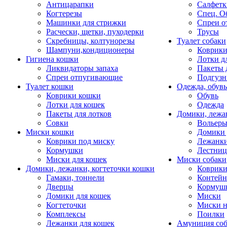
Антицарапки
Салфетк
Когтерезы
Спец. О
Машинки для стрижки
Спреи о
Расчески, щетки, пуходерки
Трусы
Скребницы, колтунорезы
Туалет собаки
Шампуни,кондиционеры
Коврик
Гигиена кошки
Лотки д
Ликвидаторы запаха
Пакеты 
Спреи отпугивающие
Подгузн
Туалет кошки
Одежда, обувь
Коврики кошки
Обувь
Лотки для кошек
Одежда
Пакеты для лотков
Домики, лежа
Совки
Вольеры
Миски кошки
Домики 
Коврики под миску
Лежанки
Кормушки
Лестни
Миски для кошек
Миски собаки
Домики, лежанки, когтеточки кошки
Коврики
Гамаки, тоннели
Контей
Дверцы
Кормуш
Домики для кошек
Миски
Когтеточки
Миски н
Комплексы
Поилки
Лежанки для кошек
Амуниция со