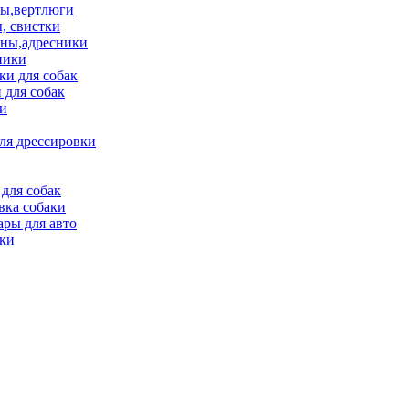
ы,вертлюги
, свистки
ны,адресники
ники
и для собак
 для собак
и
ля дрессировки
для собак
вка собаки
ары для авто
ки