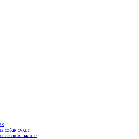
ак
ля собак сухие
ля собак влажные