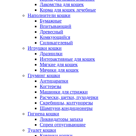
Лакомства для кошек
Корма для кошек лечебные
Наполнители кошки
Бумажные
Впитывающий
Древесный
Комкующийся
Силикагелевый
Игрушки кошки
Дразнилки
Интерактивные для кошек
Мягкие для кошек
Мячики для кошек
Груминг кошки
Антицарапки
Когтерезы
Машинки для стрижки
Расчески, щетки, пуходерки
Скребницы, колтунорезы
Шампуни,кондиционеры
Гигиена кошки
Ликвидаторы запаха
Спреи отпугивающие
Туалет кошки
Коврики кошки