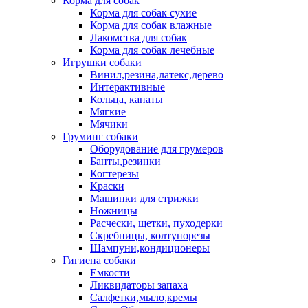
Корма для собак
Корма для собак сухие
Корма для собак влажные
Лакомства для собак
Корма для собак лечебные
Игрушки собаки
Винил,резина,латекс,дерево
Интерактивные
Кольца, канаты
Мягкие
Мячики
Груминг собаки
Оборудование для грумеров
Банты,резинки
Когтерезы
Краски
Машинки для стрижки
Ножницы
Расчески, щетки, пуходерки
Скребницы, колтунорезы
Шампуни,кондиционеры
Гигиена собаки
Емкости
Ликвидаторы запаха
Салфетки,мыло,кремы