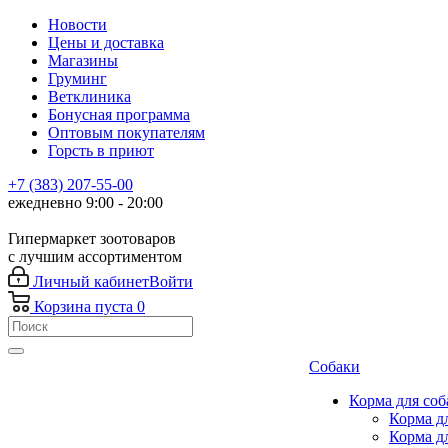
Новости
Цены и доставка
Магазины
Груминг
Ветклиника
Бонусная программа
Оптовым покупателям
Горсть в приют
+7 (383) 207-55-00
ежедневно 9:00 - 20:00
Гипермаркет зоотоваров
с лучшим ассортиментом
Личный кабинет
Войти
Корзина
пуста
0
Собаки
Корма для соб
Корма д
Корма д