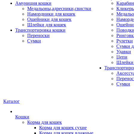
Амуниция кошки
Карабин
Медальоны,адресники,свистки
Кликеры
Намордники для кошек
Медальо
Ошейники для кошек
Наморд
Шлейки для кошек
Ошейник
Транспортировка кошки
Поводки
Переноски
Ринговк
Сумки
Рулетки
Сумки д
Удавки
Цепи
Шлейки 
Транспортиро
Аксессу
Перенос
Сумки
Каталог
Кошки
Корма для кошек
Корма для кошек сухие
Корма для кошек влажные