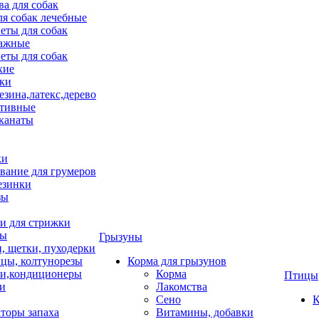
ва для собак
ля собак лечебные
еты для собак
ажные
еты для собак
хие
ки
езина,латекс,дерево
тивные
 канаты
ки
вание для грумеров
езинки
зы
 для стрижки
цы
Грызуны
и, щетки, пуходерки
цы, колтунорезы
Корма для грызунов
и,кондиционеры
Корма
Птицы
ки
Лакомства
Сено
К
торы запаха
Витамины, добавки