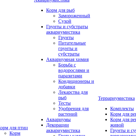
Корм для рыб
Замороженный
Сухой
Грунты и субстраты
аквариумистика
Грунты
Питательные
грунты и
субстраты
Аквариумная химия
Борьба с
водорослями и
паразитами
Кондиционеры и
добавки
Лекарства для
рыб
Террариумистика
Тесты
Удобрения для
Комплекты
растений
Корм для р
Аквариумы
Корм для р
Декорации
живой
орм для птиц
аквариумистика
Грунты и су
Корм
Гроты,камни
террариуми