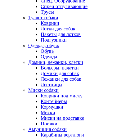
Спец. Оборудование
Спреи отпугивающие
Трусы
Туалет собаки
Коврики
Лотки для собак
Пакеты для лотков
Подгузники
Одежда, обувь
Обувь
Одежда
Домики, лежанки, клетки
Вольеры, палатки
Домики для собак
Лежанки для собак
Лестницы
Миски собаки
Коврики под миску
Контейнеры
Кормушки
Миски
Миски на подставке
Поилки
Амуниция собаки
Карабины,вертлюги