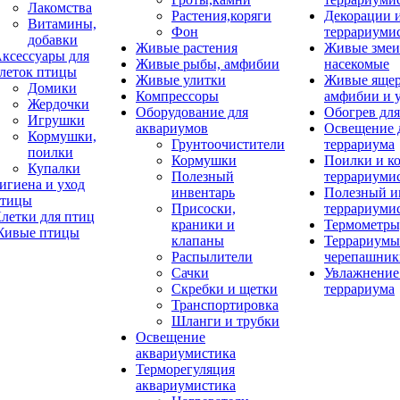
Лакомства
Растения,коряги
Декорации 
Витамины,
Фон
террариуми
добавки
Живые растения
Живые змеи
ксессуары для
Живые рыбы, амфибии
насекомые
леток птицы
Живые улитки
Живые яще
Домики
Компрессоры
амфибии и 
Жердочки
Оборудование для
Обогрев для
Игрушки
аквариумов
Освещение 
Кормушки,
Грунтоочистители
террариума
поилки
Кормушки
Поилки и к
Купалки
Полезный
террариуми
игиена и уход
инвентарь
Полезный и
тицы
Присоски,
террариуми
летки для птиц
краники и
Термометры
ивые птицы
клапаны
Террариумы
Распылители
черепашник
Сачки
Увлажнение 
Скребки и щетки
террариума
Транспортировка
Шланги и трубки
Освещение
аквариумистика
Терморегуляция
аквариумистика