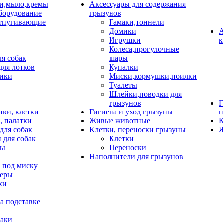
и,мыло,кремы
Аксессуары для содержания
борудование
грызунов
тпугивающие
Гамаки,тоннели
Домики
А
Игрушки
к
и
Колеса,прогулочные
ля собак
шары
для лотков
Купалки
ики
Миски,кормушки,поилки
Туалеты
Шлейки,поводки для
грызунов
Г
нки, клетки
Гигиена и уход грызуны
п
, палатки
Живые животные
К
для собак
Клетки, переноски грызуны
Ж
 для собак
Клетки
цы
Переноски
Наполнители для грызунов
 под миску
неры
ки
а подставке
баки