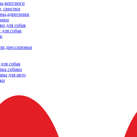
ы,вертлюги
, свистки
ны,адресники
ники
и для собак
 для собак
и
ля дрессировки
для собак
вка собаки
ары для авто
ки