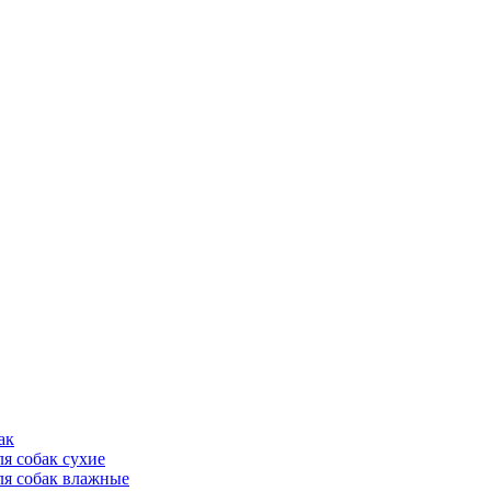
ак
ля собак сухие
ля собак влажные