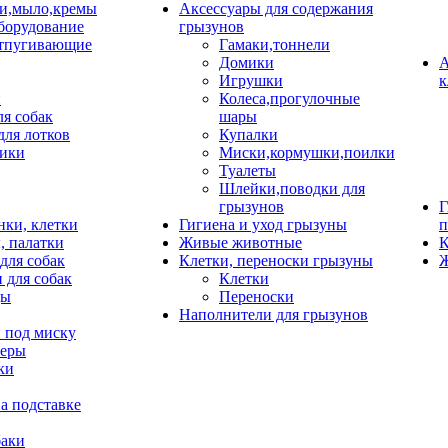
и,мыло,кремы
Аксессуары для содержания
борудование
грызунов
тпугивающие
Гамаки,тоннели
Домики
А
Игрушки
к
и
Колеса,прогулочные
ля собак
шары
для лотков
Купалки
ики
Миски,кормушки,поилки
Туалеты
Шлейки,поводки для
грызунов
Г
нки, клетки
Гигиена и уход грызуны
п
, палатки
Живые животные
К
для собак
Клетки, переноски грызуны
Ж
 для собак
Клетки
цы
Переноски
Наполнители для грызунов
 под миску
неры
ки
а подставке
баки