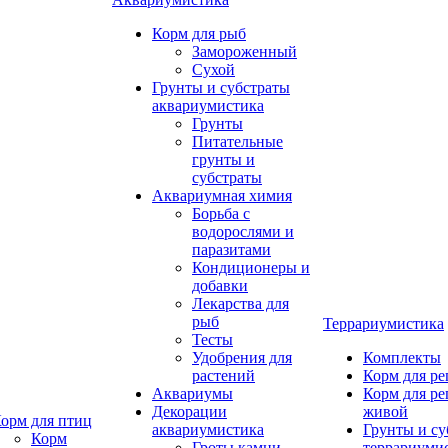
Корм для рыб
Замороженный
Сухой
Грунты и субстраты
аквариумистика
Грунты
Питательные
грунты и
субстраты
Аквариумная химия
Борьба с
водорослями и
паразитами
Кондиционеры и
добавки
Лекарства для
рыб
Террариумистика
Тесты
Удобрения для
Комплекты
растений
Корм для р
Аквариумы
Корм для р
Декорации
живой
орм для птиц
аквариумистика
Грунты и су
Корм
Гроты,камни
террариуми