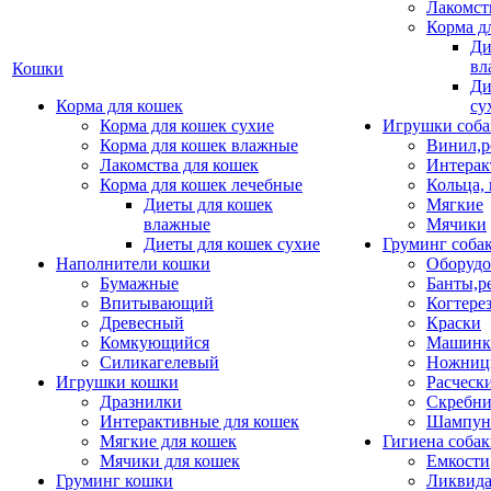
Лакомст
Корма д
Ди
вл
Кошки
Ди
Корма для кошек
су
Корма для кошек сухие
Игрушки соба
Корма для кошек влажные
Винил,р
Лакомства для кошек
Интерак
Корма для кошек лечебные
Кольца,
Диеты для кошек
Мягкие
влажные
Мячики
Диеты для кошек сухие
Груминг соба
Наполнители кошки
Оборудо
Бумажные
Банты,р
Впитывающий
Когтере
Древесный
Краски
Комкующийся
Машинки
Силикагелевый
Ножни
Игрушки кошки
Расческ
Дразнилки
Скребни
Интерактивные для кошек
Шампун
Мягкие для кошек
Гигиена соба
Мячики для кошек
Емкости
Груминг кошки
Ликвида