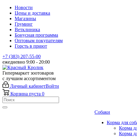
Новости
Цены и доставка
Магазины
Груминг
Ветклиника
Бонусная программа
Оптовым покупателям
Горсть в приют
+7 (383) 207-55-00
ежедневно 9:00 - 20:00
Гипермаркет зоотоваров
с лучшим ассортиментом
Личный кабинет
Войти
Корзина
пуста
0
Собаки
Корма для соб
Корма д
Корма д