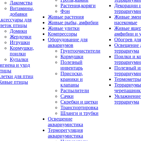
Лакомства
Растения,коряги
Декорации 
Витамины,
Фон
террариуми
добавки
Живые растения
Живые змеи
ксессуары для
Живые рыбы, амфибии
насекомые
леток птицы
Живые улитки
Живые яще
Домики
Компрессоры
амфибии и 
Жердочки
Оборудование для
Обогрев для
Игрушки
аквариумов
Освещение 
Кормушки,
Грунтоочистители
террариума
поилки
Кормушки
Поилки и к
Купалки
Полезный
террариуми
игиена и уход
инвентарь
Полезный и
тицы
Присоски,
террариуми
летки для птиц
краники и
Термометры
ивые птицы
клапаны
Террариумы
Распылители
черепашник
Сачки
Увлажнение 
Скребки и щетки
террариума
Транспортировка
Шланги и трубки
Освещение
аквариумистика
Терморегуляция
аквариумистика