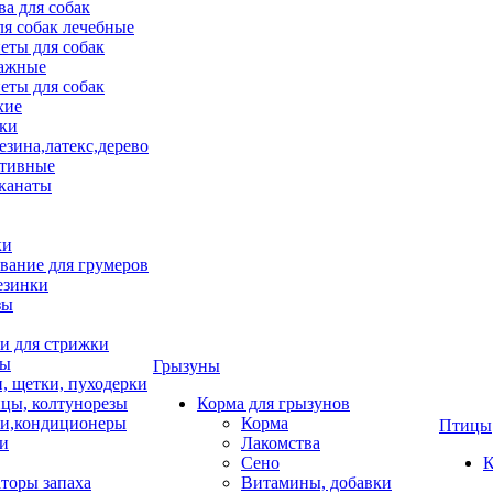
ва для собак
ля собак лечебные
еты для собак
ажные
еты для собак
хие
ки
езина,латекс,дерево
тивные
 канаты
ки
вание для грумеров
езинки
зы
 для стрижки
цы
Грызуны
и, щетки, пуходерки
цы, колтунорезы
Корма для грызунов
и,кондиционеры
Корма
Птицы
ки
Лакомства
Сено
К
торы запаха
Витамины, добавки