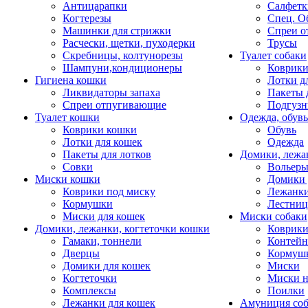
Антицарапки
Салфетк
Когтерезы
Спец. О
Машинки для стрижки
Спреи о
Расчески, щетки, пуходерки
Трусы
Скребницы, колтунорезы
Туалет собаки
Шампуни,кондиционеры
Коврик
Гигиена кошки
Лотки д
Ликвидаторы запаха
Пакеты 
Спреи отпугивающие
Подгузн
Туалет кошки
Одежда, обувь
Коврики кошки
Обувь
Лотки для кошек
Одежда
Пакеты для лотков
Домики, лежа
Совки
Вольеры
Миски кошки
Домики 
Коврики под миску
Лежанки
Кормушки
Лестни
Миски для кошек
Миски собаки
Домики, лежанки, когтеточки кошки
Коврики
Гамаки, тоннели
Контей
Дверцы
Кормуш
Домики для кошек
Миски
Когтеточки
Миски н
Комплексы
Поилки
Лежанки для кошек
Амуниция со