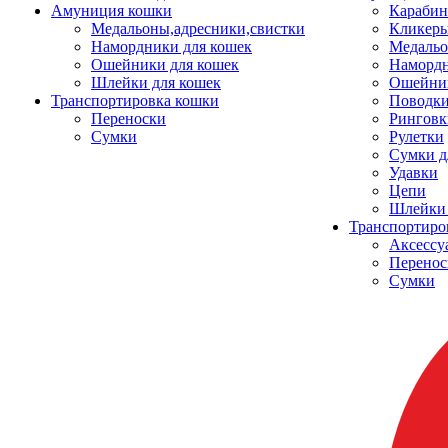
Амуниция кошки
Карабин
Медальоны,адресники,свистки
Кликеры
Намордники для кошек
Медальо
Ошейники для кошек
Наморд
Шлейки для кошек
Ошейник
Транспортировка кошки
Поводки
Переноски
Ринговк
Сумки
Рулетки
Сумки д
Удавки
Цепи
Шлейки 
Транспортиро
Аксессу
Перенос
Сумки