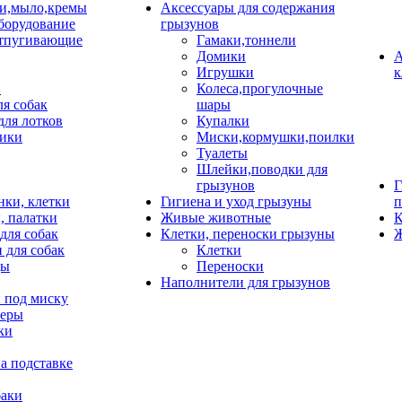
и,мыло,кремы
Аксессуары для содержания
борудование
грызунов
тпугивающие
Гамаки,тоннели
Домики
А
Игрушки
к
и
Колеса,прогулочные
ля собак
шары
для лотков
Купалки
ики
Миски,кормушки,поилки
Туалеты
Шлейки,поводки для
грызунов
Г
нки, клетки
Гигиена и уход грызуны
п
, палатки
Живые животные
К
для собак
Клетки, переноски грызуны
Ж
 для собак
Клетки
цы
Переноски
Наполнители для грызунов
 под миску
неры
ки
а подставке
баки