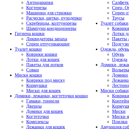
Антицарапки
Салфетк
Когтерезы
Спец. О
Машинки для стрижки
Спреи о
Расчески, щетки, пуходерки
Трусы
Скребницы, колтунорезы
Туалет собаки
Шампуни,кондиционеры
Коврик
Гигиена кошки
Лотки д
Ликвидаторы запаха
Пакеты 
Спреи отпугивающие
Подгузн
Туалет кошки
Одежда, обувь
Коврики кошки
Обувь
Лотки для кошек
Одежда
Пакеты для лотков
Домики, лежа
Совки
Вольеры
Миски кошки
Домики 
Коврики под миску
Лежанки
Кормушки
Лестни
Миски для кошек
Миски собаки
Домики, лежанки, когтеточки кошки
Коврики
Гамаки, тоннели
Контей
Дверцы
Кормуш
Домики для кошек
Миски
Когтеточки
Миски н
Комплексы
Поилки
Лежанки для кошек
Амуниция со