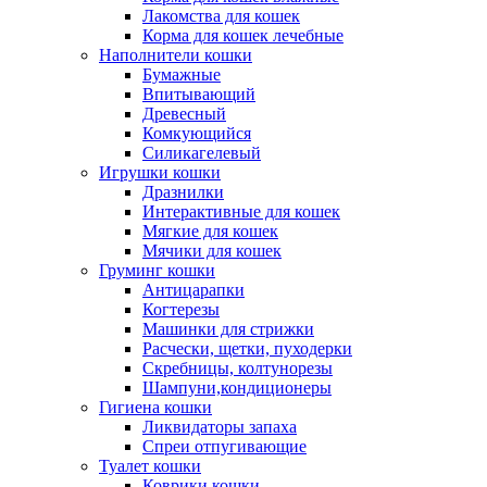
Лакомства для кошек
Корма для кошек лечебные
Наполнители кошки
Бумажные
Впитывающий
Древесный
Комкующийся
Силикагелевый
Игрушки кошки
Дразнилки
Интерактивные для кошек
Мягкие для кошек
Мячики для кошек
Груминг кошки
Антицарапки
Когтерезы
Машинки для стрижки
Расчески, щетки, пуходерки
Скребницы, колтунорезы
Шампуни,кондиционеры
Гигиена кошки
Ликвидаторы запаха
Спреи отпугивающие
Туалет кошки
Коврики кошки