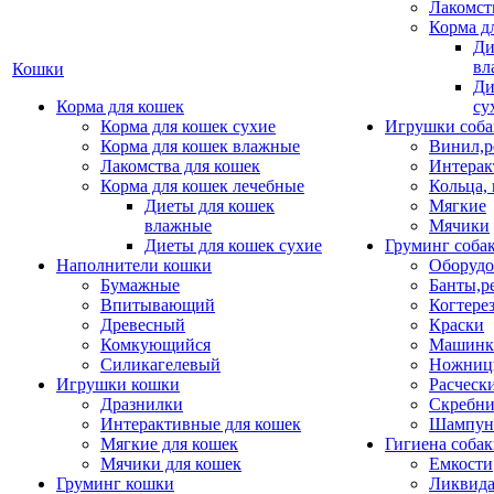
Лакомст
Корма д
Ди
вл
Кошки
Ди
Корма для кошек
су
Корма для кошек сухие
Игрушки соба
Корма для кошек влажные
Винил,р
Лакомства для кошек
Интерак
Корма для кошек лечебные
Кольца,
Диеты для кошек
Мягкие
влажные
Мячики
Диеты для кошек сухие
Груминг соба
Наполнители кошки
Оборудо
Бумажные
Банты,р
Впитывающий
Когтере
Древесный
Краски
Комкующийся
Машинки
Силикагелевый
Ножни
Игрушки кошки
Расческ
Дразнилки
Скребни
Интерактивные для кошек
Шампун
Мягкие для кошек
Гигиена соба
Мячики для кошек
Емкости
Груминг кошки
Ликвида