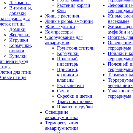
Лакомства
Растения,коряги
Декорации 
Витамины,
Фон
террариуми
добавки
Живые растения
Живые змеи
ксессуары для
Живые рыбы, амфибии
насекомые
леток птицы
Живые улитки
Живые яще
Домики
Компрессоры
амфибии и 
Жердочки
Оборудование для
Обогрев для
Игрушки
аквариумов
Освещение 
Кормушки,
Грунтоочистители
террариума
поилки
Кормушки
Поилки и к
Купалки
Полезный
террариуми
игиена и уход
инвентарь
Полезный и
тицы
Присоски,
террариуми
летки для птиц
краники и
Термометры
ивые птицы
клапаны
Террариумы
Распылители
черепашник
Сачки
Увлажнение 
Скребки и щетки
террариума
Транспортировка
Шланги и трубки
Освещение
аквариумистика
Терморегуляция
аквариумистика