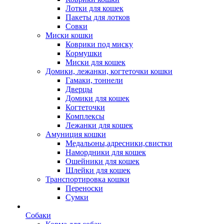
Лотки для кошек
Пакеты для лотков
Совки
Миски кошки
Коврики под миску
Кормушки
Миски для кошек
Домики, лежанки, когтеточки кошки
Гамаки, тоннели
Дверцы
Домики для кошек
Когтеточки
Комплексы
Лежанки для кошек
Амуниция кошки
Медальоны,адресники,свистки
Намордники для кошек
Ошейники для кошек
Шлейки для кошек
Транспортировка кошки
Переноски
Сумки
Собаки