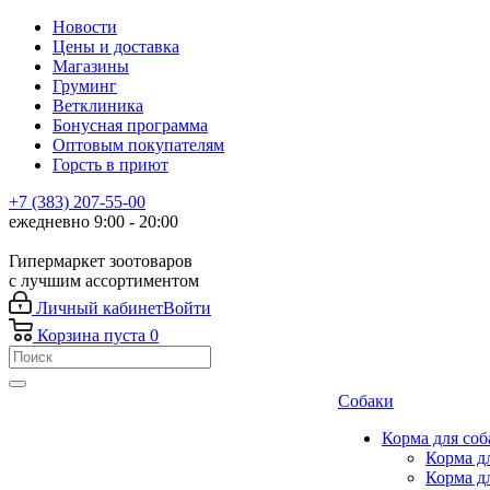
Новости
Цены и доставка
Магазины
Груминг
Ветклиника
Бонусная программа
Оптовым покупателям
Горсть в приют
+7 (383) 207-55-00
ежедневно 9:00 - 20:00
Гипермаркет зоотоваров
с лучшим ассортиментом
Личный кабинет
Войти
Корзина
пуста
0
Собаки
Корма для соб
Корма д
Корма д