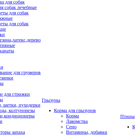
ва для собак
ля собак лечебные
еты для собак
ажные
еты для собак
хие
ки
езина,латекс,дерево
тивные
 канаты
ки
вание для грумеров
езинки
зы
 для стрижки
цы
Грызуны
и, щетки, пуходерки
цы, колтунорезы
Корма для грызунов
и,кондиционеры
Корма
Птицы
ки
Лакомства
Сено
К
торы запаха
Витамины, добавки