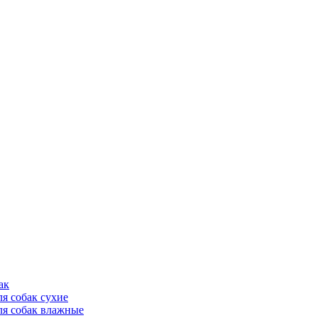
ак
ля собак сухие
ля собак влажные