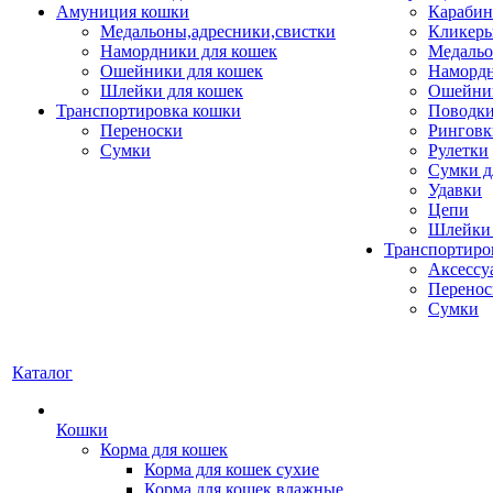
Амуниция кошки
Карабин
Медальоны,адресники,свистки
Кликеры
Намордники для кошек
Медальо
Ошейники для кошек
Наморд
Шлейки для кошек
Ошейник
Транспортировка кошки
Поводки
Переноски
Ринговк
Сумки
Рулетки
Сумки д
Удавки
Цепи
Шлейки 
Транспортиро
Аксессу
Перенос
Сумки
Каталог
Кошки
Корма для кошек
Корма для кошек сухие
Корма для кошек влажные