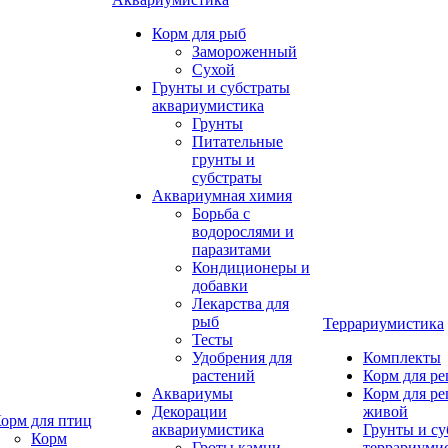
Корм для рыб
Замороженный
Сухой
Грунты и субстраты
аквариумистика
Грунты
Питательные
грунты и
субстраты
Аквариумная химия
Борьба с
водорослями и
паразитами
Кондиционеры и
добавки
Лекарства для
рыб
Террариумистика
Тесты
Удобрения для
Комплекты
растений
Корм для р
Аквариумы
Корм для р
Декорации
живой
орм для птиц
аквариумистика
Грунты и су
Корм
Гроты,камни
террариуми