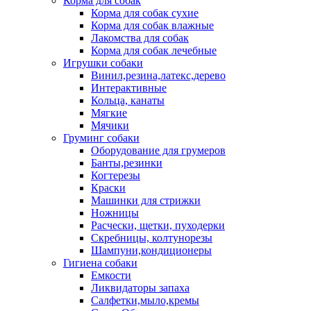
Корма для собак
Корма для собак сухие
Корма для собак влажные
Лакомства для собак
Корма для собак лечебные
Игрушки собаки
Винил,резина,латекс,дерево
Интерактивные
Кольца, канаты
Мягкие
Мячики
Груминг собаки
Оборудование для грумеров
Банты,резинки
Когтерезы
Краски
Машинки для стрижки
Ножницы
Расчески, щетки, пуходерки
Скребницы, колтунорезы
Шампуни,кондиционеры
Гигиена собаки
Емкости
Ликвидаторы запаха
Салфетки,мыло,кремы