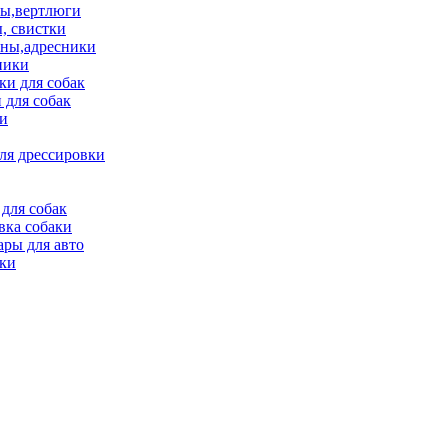
ы,вертлюги
, свистки
ны,адресники
ники
и для собак
 для собак
и
ля дрессировки
для собак
вка собаки
ары для авто
ки