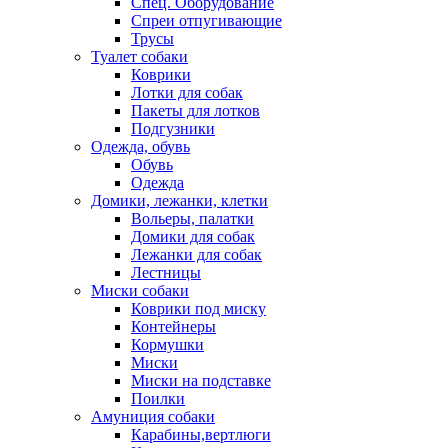
Спец. Оборудование
Спреи отпугивающие
Трусы
Туалет собаки
Коврики
Лотки для собак
Пакеты для лотков
Подгузники
Одежда, обувь
Обувь
Одежда
Домики, лежанки, клетки
Вольеры, палатки
Домики для собак
Лежанки для собак
Лестницы
Миски собаки
Коврики под миску
Контейнеры
Кормушки
Миски
Миски на подставке
Поилки
Амуниция собаки
Карабины,вертлюги