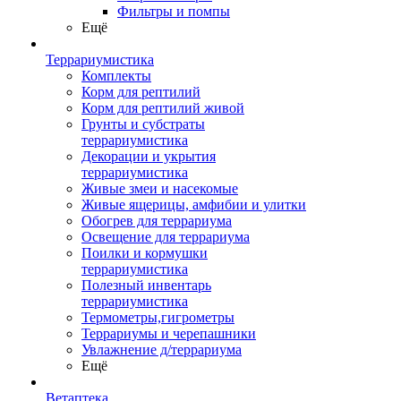
Фильтры и помпы
Ещё
Террариумистика
Комплекты
Корм для рептилий
Корм для рептилий живой
Грунты и субстраты
террариумистика
Декорации и укрытия
террариумистика
Живые змеи и насекомые
Живые ящерицы, амфибии и улитки
Обогрев для террариума
Освещение для террариума
Поилки и кормушки
террариумистика
Полезный инвентарь
террариумистика
Термометры,гигрометры
Террариумы и черепашники
Увлажнение д/террариума
Ещё
Ветаптека