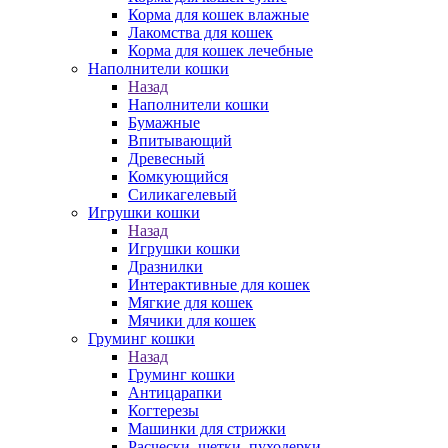
Корма для кошек влажные
Лакомства для кошек
Корма для кошек лечебные
Наполнители кошки
Назад
Наполнители кошки
Бумажные
Впитывающий
Древесный
Комкующийся
Силикагелевый
Игрушки кошки
Назад
Игрушки кошки
Дразнилки
Интерактивные для кошек
Мягкие для кошек
Мячики для кошек
Груминг кошки
Назад
Груминг кошки
Антицарапки
Когтерезы
Машинки для стрижки
Расчески, щетки, пуходерки