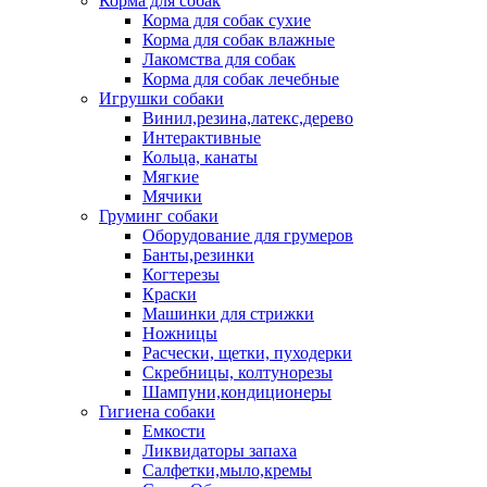
Корма для собак
Корма для собак сухие
Корма для собак влажные
Лакомства для собак
Корма для собак лечебные
Игрушки собаки
Винил,резина,латекс,дерево
Интерактивные
Кольца, канаты
Мягкие
Мячики
Груминг собаки
Оборудование для грумеров
Банты,резинки
Когтерезы
Краски
Машинки для стрижки
Ножницы
Расчески, щетки, пуходерки
Скребницы, колтунорезы
Шампуни,кондиционеры
Гигиена собаки
Емкости
Ликвидаторы запаха
Салфетки,мыло,кремы