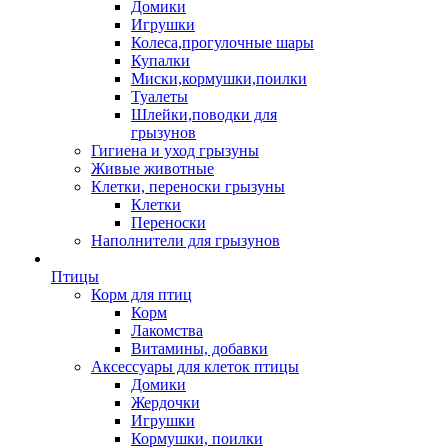
Домики
Игрушки
Колеса,прогулочные шары
Купалки
Миски,кормушки,поилки
Туалеты
Шлейки,поводки для
грызунов
Гигиена и уход грызуны
Живые животные
Клетки, переноски грызуны
Клетки
Переноски
Наполнители для грызунов
Птицы
Корм для птиц
Корм
Лакомства
Витамины, добавки
Аксессуары для клеток птицы
Домики
Жердочки
Игрушки
Кормушки, поилки