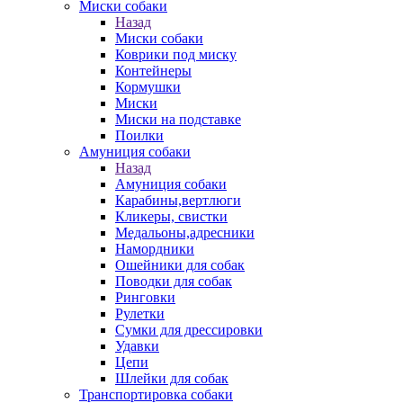
Миски собаки
Назад
Миски собаки
Коврики под миску
Контейнеры
Кормушки
Миски
Миски на подставке
Поилки
Амуниция собаки
Назад
Амуниция собаки
Карабины,вертлюги
Кликеры, свистки
Медальоны,адресники
Намордники
Ошейники для собак
Поводки для собак
Ринговки
Рулетки
Сумки для дрессировки
Удавки
Цепи
Шлейки для собак
Транспортировка собаки