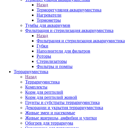
Назад
Терморегуляция аквариумистика
Нагреватели
Термометры
Тумбы для аквариумов
Фильтрация и стерилизация аквариумистика
Назад
Фильтрация и стерилизация аквариумистика
Губки
Наполнители для фильтров
Роторы
Стерилизаторы
Фильтры и помпы
Террариумистика
Назад
Террариумистика
Комплекты
Корм для рептилий
Корм для рептилий живой
Грунты и субстраты террариумистика
Декорации и укрытия террариумистика
Живые змеи и насекомые
Живые ящерицы, амфибии и улитки
Обогрев для террариума