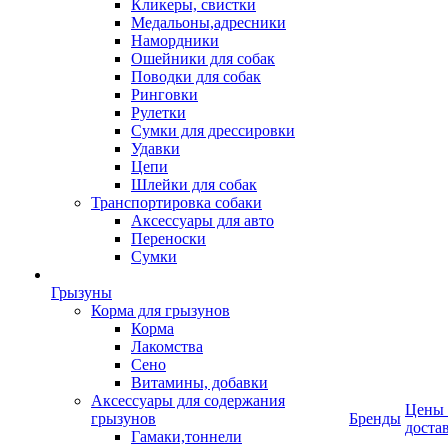
Кликеры, свистки
Медальоны,адресники
Намордники
Ошейники для собак
Поводки для собак
Ринговки
Рулетки
Сумки для дрессировки
Удавки
Цепи
Шлейки для собак
Транспортировка собаки
Аксессуары для авто
Переноски
Сумки
Грызуны
Корма для грызунов
Корма
Лакомства
Сено
Витамины, добавки
Аксессуары для содержания
Цены
грызунов
Бренды
доста
Гамаки,тоннели