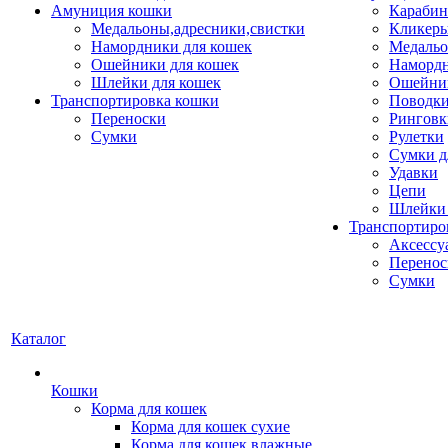
Амуниция кошки
Карабин
Медальоны,адресники,свистки
Кликеры
Намордники для кошек
Медальо
Ошейники для кошек
Наморд
Шлейки для кошек
Ошейник
Транспортировка кошки
Поводки
Переноски
Ринговк
Сумки
Рулетки
Сумки д
Удавки
Цепи
Шлейки 
Транспортиро
Аксессу
Перенос
Сумки
Каталог
Кошки
Корма для кошек
Корма для кошек сухие
Корма для кошек влажные