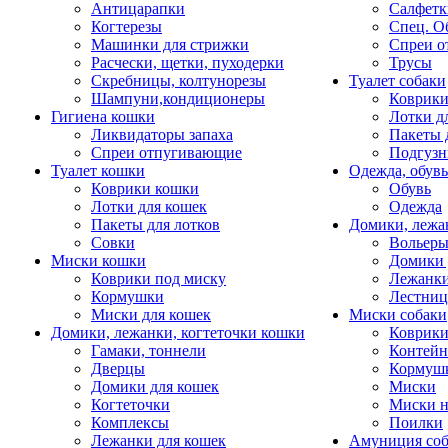
Антицарапки
Салфетк
Когтерезы
Спец. О
Машинки для стрижки
Спреи о
Расчески, щетки, пуходерки
Трусы
Скребницы, колтунорезы
Туалет собаки
Шампуни,кондиционеры
Коврик
Гигиена кошки
Лотки д
Ликвидаторы запаха
Пакеты 
Спреи отпугивающие
Подгузн
Туалет кошки
Одежда, обувь
Коврики кошки
Обувь
Лотки для кошек
Одежда
Пакеты для лотков
Домики, лежа
Совки
Вольеры
Миски кошки
Домики 
Коврики под миску
Лежанки
Кормушки
Лестни
Миски для кошек
Миски собаки
Домики, лежанки, когтеточки кошки
Коврики
Гамаки, тоннели
Контей
Дверцы
Кормуш
Домики для кошек
Миски
Когтеточки
Миски н
Комплексы
Поилки
Лежанки для кошек
Амуниция со