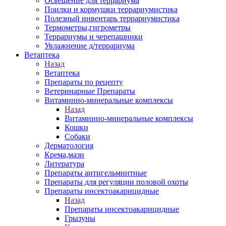
Освещение для террариума
Поилки и кормушки террариумистика
Полезный инвентарь террариумистика
Термометры,гигрометры
Террариумы и черепашники
Увлажнение д/террариума
Ветаптека
Назад
Ветаптека
Препараты по рецепту
Ветеринарные Препараты
Витаминно-минеральные комплексы
Назад
Витаминно-минеральные комплексы
Кошки
Собаки
Дерматология
Крема,мази
Литература
Препараты антигельминтные
Препараты для регуляции половой охоты
Препараты инсектоакарицидные
Назад
Препараты инсектоакарицидные
Грызуны