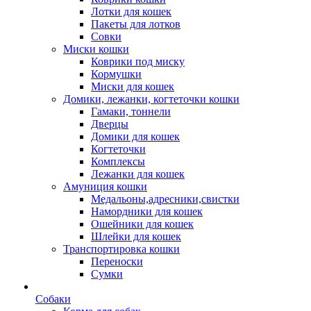
Лотки для кошек
Пакеты для лотков
Совки
Миски кошки
Коврики под миску
Кормушки
Миски для кошек
Домики, лежанки, когтеточки кошки
Гамаки, тоннели
Дверцы
Домики для кошек
Когтеточки
Комплексы
Лежанки для кошек
Амуниция кошки
Медальоны,адресники,свистки
Намордники для кошек
Ошейники для кошек
Шлейки для кошек
Транспортировка кошки
Переноски
Сумки
Собаки