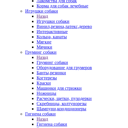
Лакомства для собак
Корма для собак лечебные
Игрушки собаки
Назад
Игрушки собаки
Винил,резина,латекс,дерево
Интерактивные
Кольца, канаты
Мягкие
Мячики
Груминг собаки
Назад
Груминг собаки
Оборудование для грумеров
Банты,резинки
Когтерезы
Краски
Машинки для стрижки
Ножницы
Расчески, щетки, пуходерки
Скребницы, колтунорезы
Шампуни,кондиционеры
Гигиена собаки
Назад
Гигиена собаки