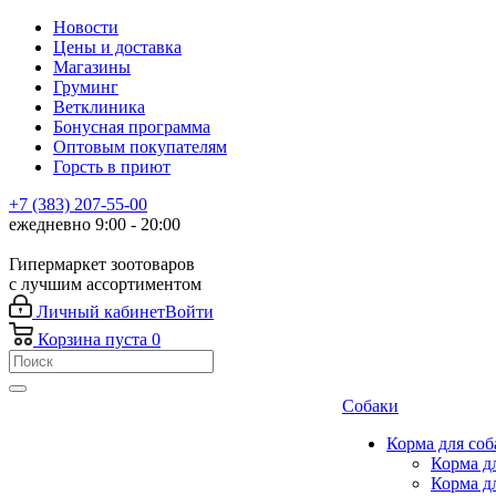
Новости
Цены и доставка
Магазины
Груминг
Ветклиника
Бонусная программа
Оптовым покупателям
Горсть в приют
+7 (383) 207-55-00
ежедневно 9:00 - 20:00
Гипермаркет зоотоваров
с лучшим ассортиментом
Личный кабинет
Войти
Корзина
пуста
0
Собаки
Корма для соб
Корма д
Корма д