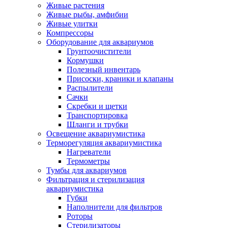
Живые растения
Живые рыбы, амфибии
Живые улитки
Компрессоры
Оборудование для аквариумов
Грунтоочистители
Кормушки
Полезный инвентарь
Присоски, краники и клапаны
Распылители
Сачки
Скребки и щетки
Транспортировка
Шланги и трубки
Освещение аквариумистика
Терморегуляция аквариумистика
Нагреватели
Термометры
Тумбы для аквариумов
Фильтрация и стерилизация
аквариумистика
Губки
Наполнители для фильтров
Роторы
Стерилизаторы