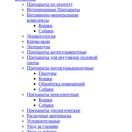
Препараты по рецепту
Ветеринарные Препараты
Витаминно-минеральные
комплексы
Кошки
Собаки
Дерматология
Крема,мази
Литература
Препараты антигельминтные
Препараты для регуляции половой
охоты
Препараты инсектоакарицидные
Грызуны
Кошки
Обработка помещений
Собаки
Препараты репеллентные
Кошки
Собаки
Препараты урологические
Расходные материалы
Успокоительные
Уход за глазами
Уход за зубами