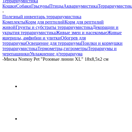
Террариумистика
Кошки
Собаки
Грызуны
Птицы
Аквариумистика
Террариумистик
-
Полезный инвентарь террариумистика
Комплекты
Корм для рептилий
Корм для рептилий
живой
Грунты и субстраты террариумистика
Декорации и
укрытия террариумистика
Живые змеи и насекомые
Живые
ящерицы, амфибии и улитки
Обогрев для
террариума
Освещение для террариума
Поилки и кормушки
террариумистика
Термометры,гигрометры
Террариумы и
черепашники
Увлажнение д/террариума
-
Миска Nomoy Pet "Розовые линии XL" 18х8,5х2 см