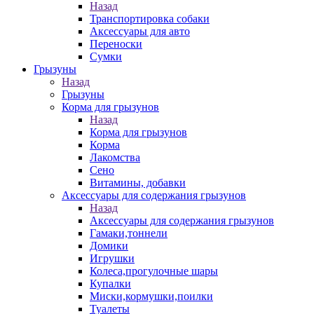
Назад
Транспортировка собаки
Аксессуары для авто
Переноски
Сумки
Грызуны
Назад
Грызуны
Корма для грызунов
Назад
Корма для грызунов
Корма
Лакомства
Сено
Витамины, добавки
Аксессуары для содержания грызунов
Назад
Аксессуары для содержания грызунов
Гамаки,тоннели
Домики
Игрушки
Колеса,прогулочные шары
Купалки
Миски,кормушки,поилки
Туалеты