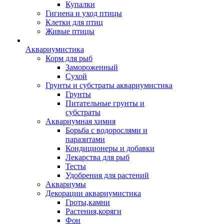
Купалки
Гигиена и уход птицы
Клетки для птиц
Живые птицы
Аквариумистика
Корм для рыб
Замороженный
Сухой
Грунты и субстраты аквариумистика
Грунты
Питательные грунты и
субстраты
Аквариумная химия
Борьба с водорослями и
паразитами
Кондиционеры и добавки
Лекарства для рыб
Тесты
Удобрения для растений
Аквариумы
Декорации аквариумистика
Гроты,камни
Растения,коряги
Фон