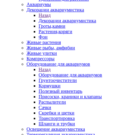
Аквариумы
Декорации аквариумистика
Назад
Декорации аквариумистика
Гроты,камни
Растения,коряги
Фон
Живые растения
Живые рыбы, амфибии
Живые улитки
Компрессоры
Оборудование для аквариумов
Назад
Оборудование для аквариумов
Грунтоочистители
Кормушки
Полезный инвентарь
Присоски, краники и клапаны
Распылители
Сачки
Скребки и щетки
Транспортировка
Шланги и трубки
Освещение аквариумистика
Терморегуляция аквариумистика