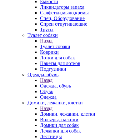
Емкости
Ликвидаторы запаха
Салфетки,мыло,кремы
Спец. Оборудование
Спреи отпугивающие
Трусы
Туалет собаки
Назад
Туалет собаки
Коврики
Лотки для собак
Пакеты для лотков
Подгузники
Одежда, обувь
Назад
Одежда, обувь
Обувь
Одежда
Домики, лежанки, клетки
Назад
Домики, лежанки, клетки
Вольеры, палатки
Домики для собак
Лежанки для собак
Лестницы