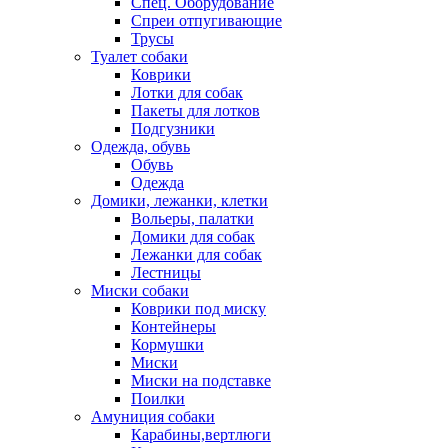
Спец. Оборудование
Спреи отпугивающие
Трусы
Туалет собаки
Коврики
Лотки для собак
Пакеты для лотков
Подгузники
Одежда, обувь
Обувь
Одежда
Домики, лежанки, клетки
Вольеры, палатки
Домики для собак
Лежанки для собак
Лестницы
Миски собаки
Коврики под миску
Контейнеры
Кормушки
Миски
Миски на подставке
Поилки
Амуниция собаки
Карабины,вертлюги