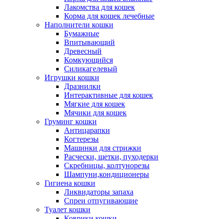
Лакомства для кошек
Корма для кошек лечебные
Наполнители кошки
Бумажные
Впитывающий
Древесный
Комкующийся
Силикагелевый
Игрушки кошки
Дразнилки
Интерактивные для кошек
Мягкие для кошек
Мячики для кошек
Груминг кошки
Антицарапки
Когтерезы
Машинки для стрижки
Расчески, щетки, пуходерки
Скребницы, колтунорезы
Шампуни,кондиционеры
Гигиена кошки
Ликвидаторы запаха
Спреи отпугивающие
Туалет кошки
Коврики кошки