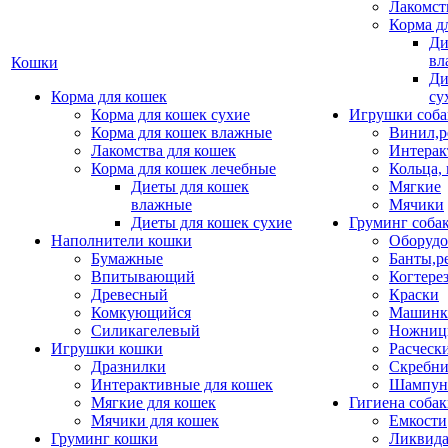
Лакомст
Корма д
Ди
вл
Кошки
Ди
Корма для кошек
су
Корма для кошек сухие
Игрушки соба
Корма для кошек влажные
Винил,р
Лакомства для кошек
Интерак
Корма для кошек лечебные
Кольца,
Диеты для кошек
Мягкие
влажные
Мячики
Диеты для кошек сухие
Груминг соба
Наполнители кошки
Оборудо
Бумажные
Банты,р
Впитывающий
Когтере
Древесный
Краски
Комкующийся
Машинки
Силикагелевый
Ножни
Игрушки кошки
Расческ
Дразнилки
Скребни
Интерактивные для кошек
Шампун
Мягкие для кошек
Гигиена соба
Мячики для кошек
Емкости
Груминг кошки
Ликвида