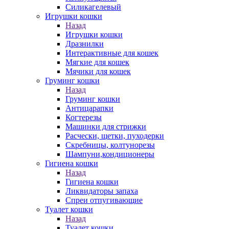
Силикагелевый
Игрушки кошки
Назад
Игрушки кошки
Дразнилки
Интерактивные для кошек
Мягкие для кошек
Мячики для кошек
Груминг кошки
Назад
Груминг кошки
Антицарапки
Когтерезы
Машинки для стрижки
Расчески, щетки, пуходерки
Скребницы, колтунорезы
Шампуни,кондиционеры
Гигиена кошки
Назад
Гигиена кошки
Ликвидаторы запаха
Спреи отпугивающие
Туалет кошки
Назад
Туалет кошки