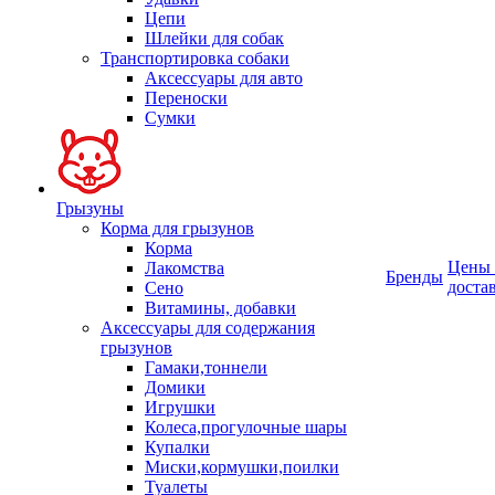
Цепи
Шлейки для собак
Транспортировка собаки
Аксессуары для авто
Переноски
Сумки
Грызуны
Корма для грызунов
Корма
Цены
Лакомства
Бренды
доста
Сено
Витамины, добавки
Аксессуары для содержания
грызунов
Гамаки,тоннели
Домики
Игрушки
Колеса,прогулочные шары
Купалки
Миски,кормушки,поилки
Туалеты