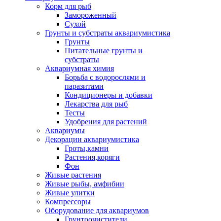
Корм для рыб
Замороженный
Сухой
Грунты и субстраты аквариумистика
Грунты
Питательные грунты и
субстраты
Аквариумная химия
Борьба с водорослями и
паразитами
Кондиционеры и добавки
Лекарства для рыб
Тесты
Удобрения для растений
Аквариумы
Декорации аквариумистика
Гроты,камни
Растения,коряги
Фон
Живые растения
Живые рыбы, амфибии
Живые улитки
Компрессоры
Оборудование для аквариумов
Грунтоочистители