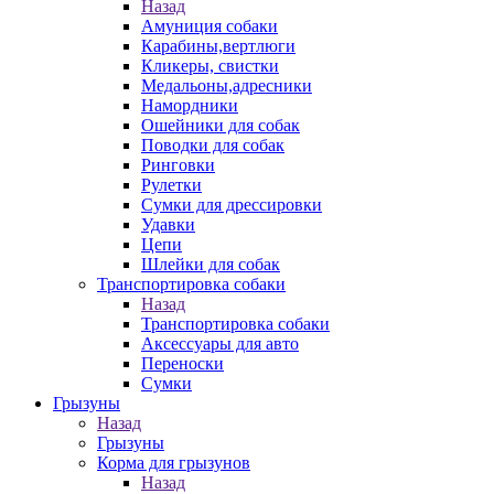
Назад
Амуниция собаки
Карабины,вертлюги
Кликеры, свистки
Медальоны,адресники
Намордники
Ошейники для собак
Поводки для собак
Ринговки
Рулетки
Сумки для дрессировки
Удавки
Цепи
Шлейки для собак
Транспортировка собаки
Назад
Транспортировка собаки
Аксессуары для авто
Переноски
Сумки
Грызуны
Назад
Грызуны
Корма для грызунов
Назад