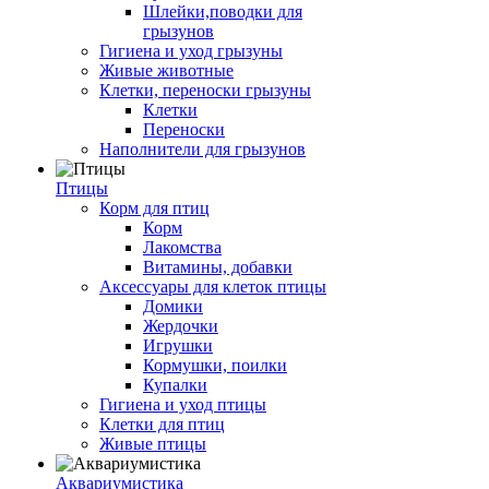
Шлейки,поводки для
грызунов
Гигиена и уход грызуны
Живые животные
Клетки, переноски грызуны
Клетки
Переноски
Наполнители для грызунов
Птицы
Корм для птиц
Корм
Лакомства
Витамины, добавки
Аксессуары для клеток птицы
Домики
Жердочки
Игрушки
Кормушки, поилки
Купалки
Гигиена и уход птицы
Клетки для птиц
Живые птицы
Аквариумистика