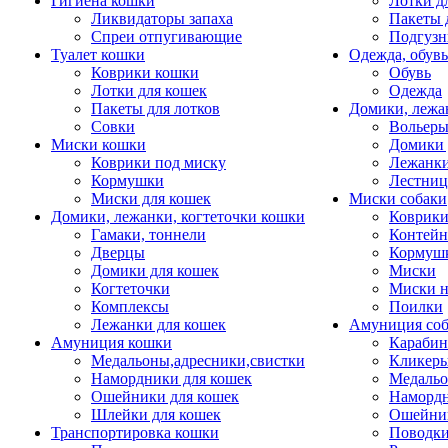
Гигиена кошки
Лотки д
Ликвидаторы запаха
Пакеты 
Спреи отпугивающие
Подгузн
Туалет кошки
Одежда, обувь
Коврики кошки
Обувь
Лотки для кошек
Одежда
Пакеты для лотков
Домики, лежа
Совки
Вольеры
Миски кошки
Домики 
Коврики под миску
Лежанки
Кормушки
Лестни
Миски для кошек
Миски собаки
Домики, лежанки, когтеточки кошки
Коврики
Гамаки, тоннели
Контей
Дверцы
Кормуш
Домики для кошек
Миски
Когтеточки
Миски н
Комплексы
Поилки
Лежанки для кошек
Амуниция со
Амуниция кошки
Карабин
Медальоны,адресники,свистки
Кликеры
Намордники для кошек
Медальо
Ошейники для кошек
Наморд
Шлейки для кошек
Ошейник
Транспортировка кошки
Поводки