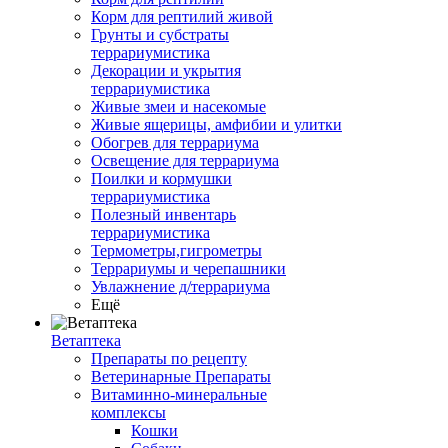
Корм для рептилий живой
Грунты и субстраты
террариумистика
Декорации и укрытия
террариумистика
Живые змеи и насекомые
Живые ящерицы, амфибии и улитки
Обогрев для террариума
Освещение для террариума
Поилки и кормушки
террариумистика
Полезный инвентарь
террариумистика
Термометры,гигрометры
Террариумы и черепашники
Увлажнение д/террариума
Ещё
Ветаптека
Препараты по рецепту
Ветеринарные Препараты
Витаминно-минеральные
комплексы
Кошки