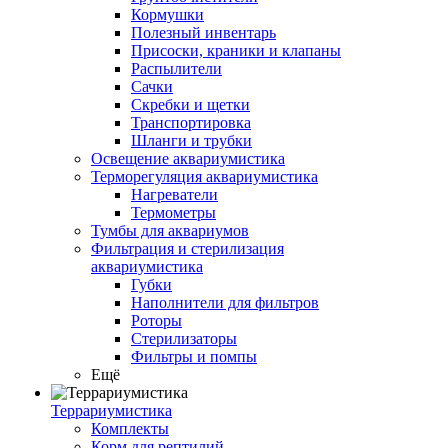
Кормушки
Полезный инвентарь
Присоски, краники и клапаны
Распылители
Сачки
Скребки и щетки
Транспортировка
Шланги и трубки
Освещение аквариумистика
Терморегуляция аквариумистика
Нагреватели
Термометры
Тумбы для аквариумов
Фильтрация и стерилизация
аквариумистика
Губки
Наполнители для фильтров
Роторы
Стерилизаторы
Фильтры и помпы
Ещё
Террариумистика
Комплекты
Корм для рептилий