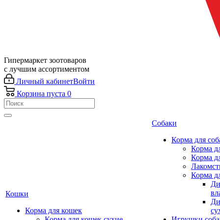
Гипермаркет зоотоваров
с лучшим ассортиментом
Личный кабинет
Войти
Корзина
пуста
0
Собаки
Корма для соб
Корма д
Корма д
Лакомст
Корма д
Ди
вл
Кошки
Ди
Корма для кошек
су
Корма для кошек сухие
Игрушки соба