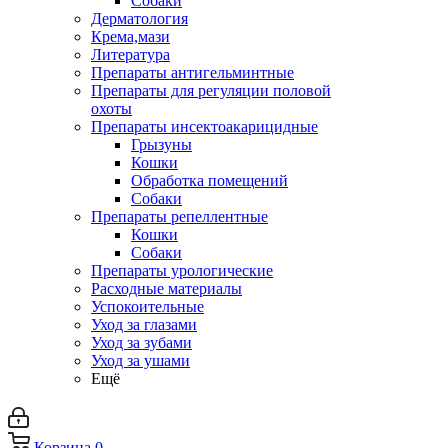
Собаки
Дерматология
Крема,мази
Литература
Препараты антигельминтные
Препараты для регуляции половой
охоты
Препараты инсектоакарицидные
Грызуны
Кошки
Обработка помещений
Собаки
Препараты репеллентные
Кошки
Собаки
Препараты урологические
Расходные материалы
Успокоительные
Уход за глазами
Уход за зубами
Уход за ушами
Ещё
Корзина
0