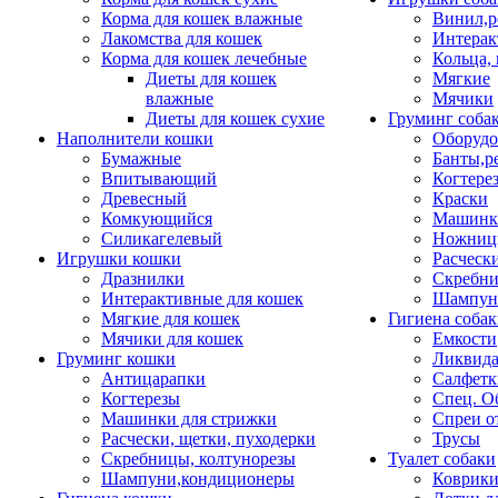
Корма для кошек влажные
Винил,р
Лакомства для кошек
Интерак
Корма для кошек лечебные
Кольца,
Диеты для кошек
Мягкие
влажные
Мячики
Диеты для кошек сухие
Груминг соба
Наполнители кошки
Оборудо
Бумажные
Банты,р
Впитывающий
Когтере
Древесный
Краски
Комкующийся
Машинки
Силикагелевый
Ножни
Игрушки кошки
Расческ
Дразнилки
Скребни
Интерактивные для кошек
Шампун
Мягкие для кошек
Гигиена соба
Мячики для кошек
Емкости
Груминг кошки
Ликвида
Антицарапки
Салфетк
Когтерезы
Спец. О
Машинки для стрижки
Спреи о
Расчески, щетки, пуходерки
Трусы
Скребницы, колтунорезы
Туалет собаки
Шампуни,кондиционеры
Коврик