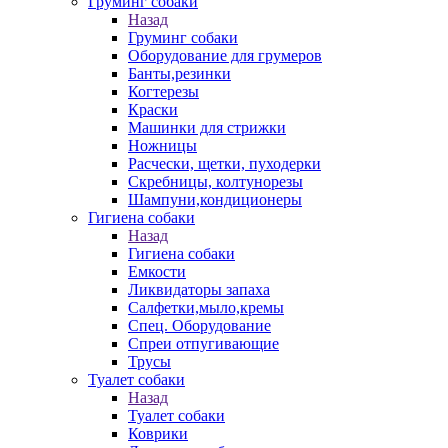
Груминг собаки
Назад
Груминг собаки
Оборудование для грумеров
Банты,резинки
Когтерезы
Краски
Машинки для стрижки
Ножницы
Расчески, щетки, пуходерки
Скребницы, колтунорезы
Шампуни,кондиционеры
Гигиена собаки
Назад
Гигиена собаки
Емкости
Ликвидаторы запаха
Салфетки,мыло,кремы
Спец. Оборудование
Спреи отпугивающие
Трусы
Туалет собаки
Назад
Туалет собаки
Коврики