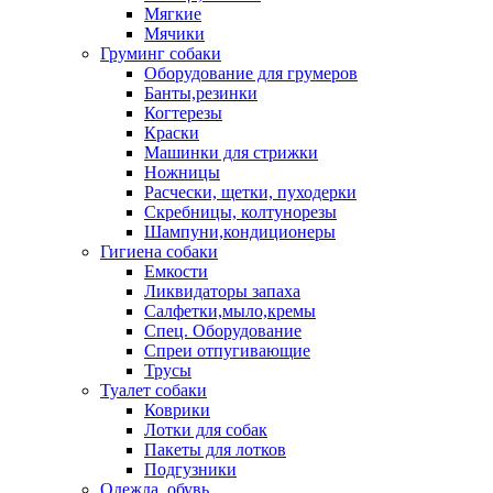
Мягкие
Мячики
Груминг собаки
Оборудование для грумеров
Банты,резинки
Когтерезы
Краски
Машинки для стрижки
Ножницы
Расчески, щетки, пуходерки
Скребницы, колтунорезы
Шампуни,кондиционеры
Гигиена собаки
Емкости
Ликвидаторы запаха
Салфетки,мыло,кремы
Спец. Оборудование
Спреи отпугивающие
Трусы
Туалет собаки
Коврики
Лотки для собак
Пакеты для лотков
Подгузники
Одежда, обувь