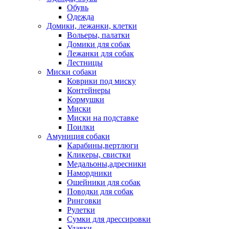
Обувь
Одежда
Домики, лежанки, клетки
Вольеры, палатки
Домики для собак
Лежанки для собак
Лестницы
Миски собаки
Коврики под миску
Контейнеры
Кормушки
Миски
Миски на подставке
Поилки
Амуниция собаки
Карабины,вертлюги
Кликеры, свистки
Медальоны,адресники
Намордники
Ошейники для собак
Поводки для собак
Ринговки
Рулетки
Сумки для дрессировки
Удавки