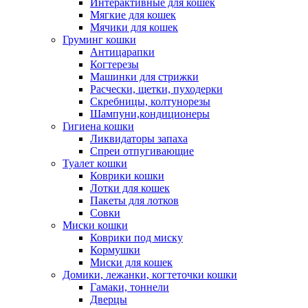
Интерактивные для кошек
Мягкие для кошек
Мячики для кошек
Груминг кошки
Антицарапки
Когтерезы
Машинки для стрижки
Расчески, щетки, пуходерки
Скребницы, колтунорезы
Шампуни,кондиционеры
Гигиена кошки
Ликвидаторы запаха
Спреи отпугивающие
Туалет кошки
Коврики кошки
Лотки для кошек
Пакеты для лотков
Совки
Миски кошки
Коврики под миску
Кормушки
Миски для кошек
Домики, лежанки, когтеточки кошки
Гамаки, тоннели
Дверцы