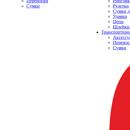
Переноски
Ринговк
Сумки
Рулетки
Сумки д
Удавки
Цепи
Шлейки 
Транспортиро
Аксессу
Перенос
Сумки