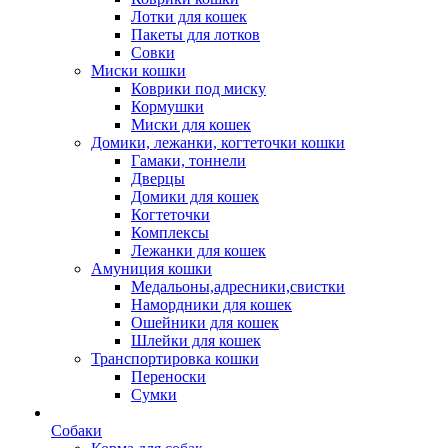
Лотки для кошек
Пакеты для лотков
Совки
Миски кошки
Коврики под миску
Кормушки
Миски для кошек
Домики, лежанки, когтеточки кошки
Гамаки, тоннели
Дверцы
Домики для кошек
Когтеточки
Комплексы
Лежанки для кошек
Амуниция кошки
Медальоны,адресники,свистки
Намордники для кошек
Ошейники для кошек
Шлейки для кошек
Транспортировка кошки
Переноски
Сумки
Собаки