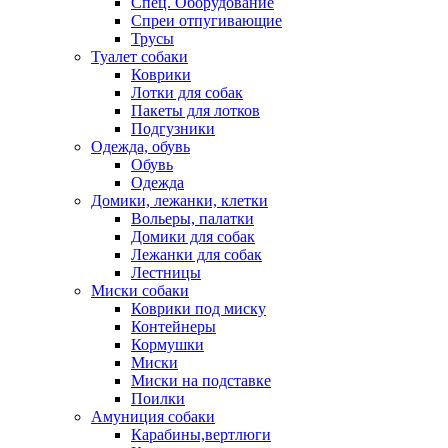
Спец. Оборудование
Спреи отпугивающие
Трусы
Туалет собаки
Коврики
Лотки для собак
Пакеты для лотков
Подгузники
Одежда, обувь
Обувь
Одежда
Домики, лежанки, клетки
Вольеры, палатки
Домики для собак
Лежанки для собак
Лестницы
Миски собаки
Коврики под миску
Контейнеры
Кормушки
Миски
Миски на подставке
Поилки
Амуниция собаки
Карабины,вертлюги