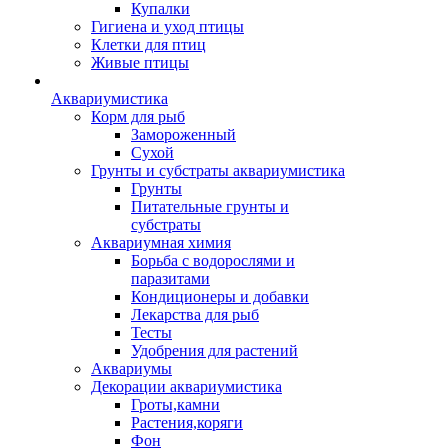
Купалки
Гигиена и уход птицы
Клетки для птиц
Живые птицы
Аквариумистика
Корм для рыб
Замороженный
Сухой
Грунты и субстраты аквариумистика
Грунты
Питательные грунты и
субстраты
Аквариумная химия
Борьба с водорослями и
паразитами
Кондиционеры и добавки
Лекарства для рыб
Тесты
Удобрения для растений
Аквариумы
Декорации аквариумистика
Гроты,камни
Растения,коряги
Фон