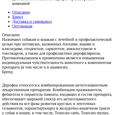
компаний
Описание
Бренд
Доставка и самовывоз
Оптовикам
Описание
Назначают собакам и кошкам с лечебной и профилактической
целью при энтомозах, вызванных блохами, вшами и
власоедами, отодектозе, саркоптозе, анкилостомозе и
токсокарозе, а также для профилактики дирофиляриоза.
Противопоказанием к применению является повышенная
индивидуальная чувствительность животного к компонентам
препарата (в том числе и в анамнезе).
Бренд
Дирофен относится к комбинированным антигельминтным
лекарственным препаратам. Комбинация празиквантела,
фебантела и пирантела памоата, входящих в состав препарата,
обеспечивает широкий спектр его антигельминтного
действия на все фазы развития круглых и ленточных
гельминтов, паразитирующих в желудочно-кишечном тракте
у собак и кошек, в том числе, Тохосаra саnis, Тохосаra mystax,