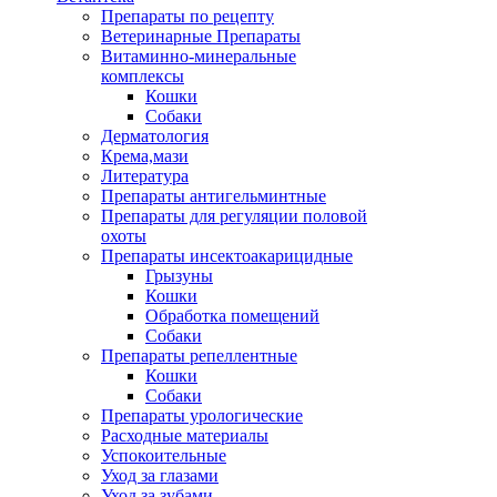
Препараты по рецепту
Ветеринарные Препараты
Витаминно-минеральные
комплексы
Кошки
Собаки
Дерматология
Крема,мази
Литература
Препараты антигельминтные
Препараты для регуляции половой
охоты
Препараты инсектоакарицидные
Грызуны
Кошки
Обработка помещений
Собаки
Препараты репеллентные
Кошки
Собаки
Препараты урологические
Расходные материалы
Успокоительные
Уход за глазами
Уход за зубами