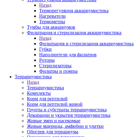
Назад
Терморегуляция аквариумистика
Нагреватели
Термометры
Тумбы для аквариумов
Фильтрация и стерилизация аквариумистика
Назад
Фильтрация и стерилизация аквариумистика
Губки
Наполнители для фильтров
Роторы
Стерилизаторы
Фильтры и помпы
Террариумистика
Назад
Террариумистика
Комплекты
Корм для рептилий
Корм для рептилий живой
Грунты и субстраты террариумистика
Декорации и укрытия террариумистика
Живые змеи и насекомые
Живые ящерицы, амфибии и улитки
Обогрев для террариума