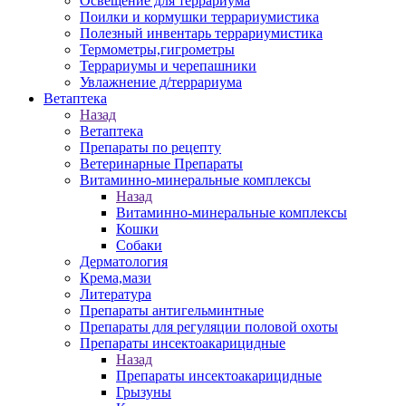
Освещение для террариума
Поилки и кормушки террариумистика
Полезный инвентарь террариумистика
Термометры,гигрометры
Террариумы и черепашники
Увлажнение д/террариума
Ветаптека
Назад
Ветаптека
Препараты по рецепту
Ветеринарные Препараты
Витаминно-минеральные комплексы
Назад
Витаминно-минеральные комплексы
Кошки
Собаки
Дерматология
Крема,мази
Литература
Препараты антигельминтные
Препараты для регуляции половой охоты
Препараты инсектоакарицидные
Назад
Препараты инсектоакарицидные
Грызуны