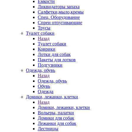
Емкости
Ликвидаторы запаха
Салфетки,мыло,кремы
Спец. Оборудование
Спреи отпугивающие
Трусы
Туалет собаки
Назад
Туалет собаки
Коврики
Лотки для собак
Пакеты для лотков
Подгузники
Одежда, обувь
Назад
Одежда, обувь
Обувь
Одежда
Домики, лежанки, клетки
Назад
Домики, лежанки, клетки
Вольеры, палатки
Домики для собак
Лежанки для собак
Лестницы