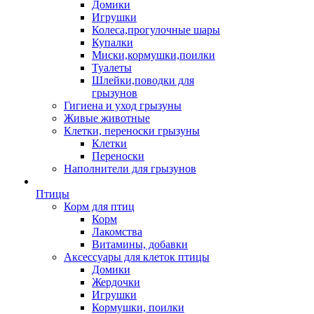
Домики
Игрушки
Колеса,прогулочные шары
Купалки
Миски,кормушки,поилки
Туалеты
Шлейки,поводки для
грызунов
Гигиена и уход грызуны
Живые животные
Клетки, переноски грызуны
Клетки
Переноски
Наполнители для грызунов
Птицы
Корм для птиц
Корм
Лакомства
Витамины, добавки
Аксессуары для клеток птицы
Домики
Жердочки
Игрушки
Кормушки, поилки