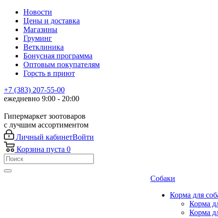
Новости
Цены и доставка
Магазины
Груминг
Ветклиника
Бонусная программа
Оптовым покупателям
Горсть в приют
+7 (383) 207-55-00
ежедневно 9:00 - 20:00
Гипермаркет зоотоваров
с лучшим ассортиментом
Личный кабинет
Войти
Корзина
пуста
0
Собаки
Корма для соб
Корма д
Корма д