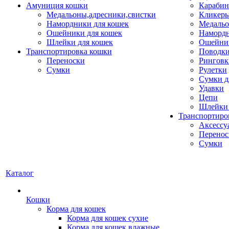
Амуниция кошки
Карабин
Медальоны,адресники,свистки
Кликеры
Намордники для кошек
Медальо
Ошейники для кошек
Наморд
Шлейки для кошек
Ошейник
Транспортировка кошки
Поводки
Переноски
Ринговк
Сумки
Рулетки
Сумки д
Удавки
Цепи
Шлейки 
Транспортиро
Аксессу
Перенос
Сумки
Каталог
Кошки
Корма для кошек
Корма для кошек сухие
Корма для кошек влажные