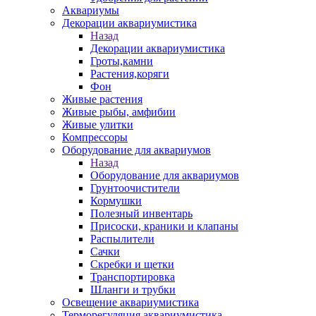
Аквариумы
Декорации аквариумистика
Назад
Декорации аквариумистика
Гроты,камни
Растения,коряги
Фон
Живые растения
Живые рыбы, амфибии
Живые улитки
Компрессоры
Оборудование для аквариумов
Назад
Оборудование для аквариумов
Грунтоочистители
Кормушки
Полезный инвентарь
Присоски, краники и клапаны
Распылители
Сачки
Скребки и щетки
Транспортировка
Шланги и трубки
Освещение аквариумистика
Терморегуляция аквариумистика