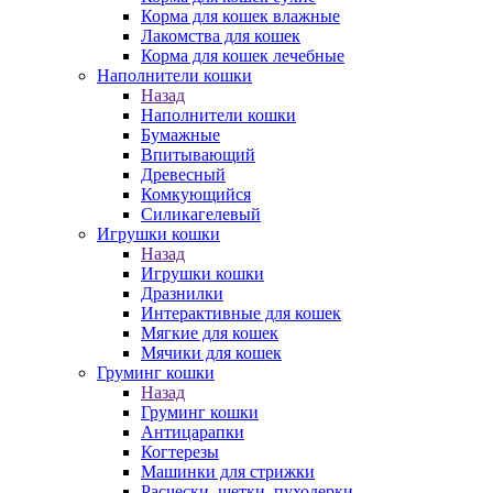
Корма для кошек влажные
Лакомства для кошек
Корма для кошек лечебные
Наполнители кошки
Назад
Наполнители кошки
Бумажные
Впитывающий
Древесный
Комкующийся
Силикагелевый
Игрушки кошки
Назад
Игрушки кошки
Дразнилки
Интерактивные для кошек
Мягкие для кошек
Мячики для кошек
Груминг кошки
Назад
Груминг кошки
Антицарапки
Когтерезы
Машинки для стрижки
Расчески, щетки, пуходерки