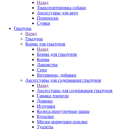
Назад
Транспортировка собаки
Аксессуары для авто
Переноски
Сумки
Грызуны
Назад
Грызуны
Корма для грызунов
Назад
Корма для грызунов
Корма
Лакомства
Сено
Витамины, добавки
Аксессуары для содержания грызунов
Назад
Аксессуары для содержания грызунов
Гамаки,тоннели
Домики
Игрушки
Колеса,прогулочные шары
Купалки
Миски,кормушки,поилки
Туалеты