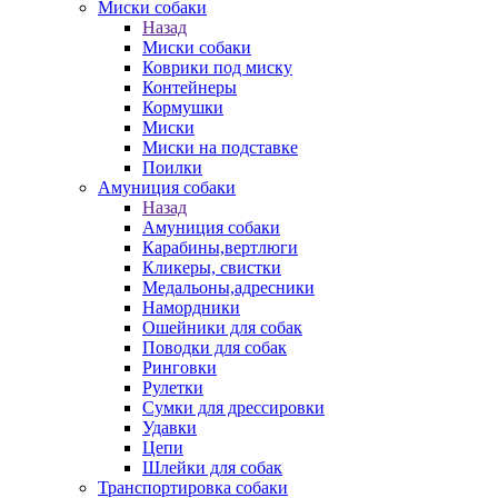
Миски собаки
Назад
Миски собаки
Коврики под миску
Контейнеры
Кормушки
Миски
Миски на подставке
Поилки
Амуниция собаки
Назад
Амуниция собаки
Карабины,вертлюги
Кликеры, свистки
Медальоны,адресники
Намордники
Ошейники для собак
Поводки для собак
Ринговки
Рулетки
Сумки для дрессировки
Удавки
Цепи
Шлейки для собак
Транспортировка собаки