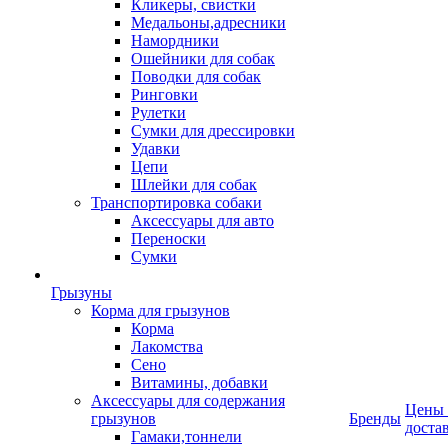
Кликеры, свистки
Медальоны,адресники
Намордники
Ошейники для собак
Поводки для собак
Ринговки
Рулетки
Сумки для дрессировки
Удавки
Цепи
Шлейки для собак
Транспортировка собаки
Аксессуары для авто
Переноски
Сумки
Грызуны
Корма для грызунов
Корма
Лакомства
Сено
Витамины, добавки
Аксессуары для содержания
Цены
грызунов
Бренды
доста
Гамаки,тоннели