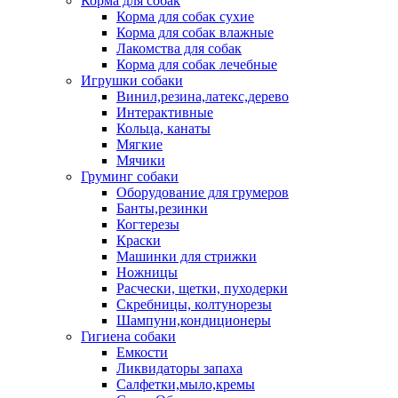
Корма для собак
Корма для собак сухие
Корма для собак влажные
Лакомства для собак
Корма для собак лечебные
Игрушки собаки
Винил,резина,латекс,дерево
Интерактивные
Кольца, канаты
Мягкие
Мячики
Груминг собаки
Оборудование для грумеров
Банты,резинки
Когтерезы
Краски
Машинки для стрижки
Ножницы
Расчески, щетки, пуходерки
Скребницы, колтунорезы
Шампуни,кондиционеры
Гигиена собаки
Емкости
Ликвидаторы запаха
Салфетки,мыло,кремы