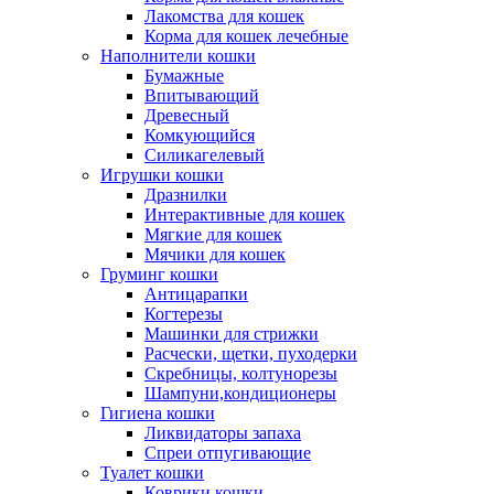
Лакомства для кошек
Корма для кошек лечебные
Наполнители кошки
Бумажные
Впитывающий
Древесный
Комкующийся
Силикагелевый
Игрушки кошки
Дразнилки
Интерактивные для кошек
Мягкие для кошек
Мячики для кошек
Груминг кошки
Антицарапки
Когтерезы
Машинки для стрижки
Расчески, щетки, пуходерки
Скребницы, колтунорезы
Шампуни,кондиционеры
Гигиена кошки
Ликвидаторы запаха
Спреи отпугивающие
Туалет кошки
Коврики кошки