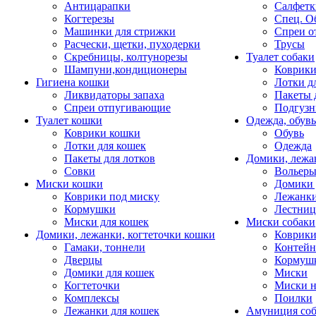
Антицарапки
Салфетк
Когтерезы
Спец. О
Машинки для стрижки
Спреи о
Расчески, щетки, пуходерки
Трусы
Скребницы, колтунорезы
Туалет собаки
Шампуни,кондиционеры
Коврик
Гигиена кошки
Лотки д
Ликвидаторы запаха
Пакеты 
Спреи отпугивающие
Подгузн
Туалет кошки
Одежда, обувь
Коврики кошки
Обувь
Лотки для кошек
Одежда
Пакеты для лотков
Домики, лежа
Совки
Вольеры
Миски кошки
Домики 
Коврики под миску
Лежанки
Кормушки
Лестни
Миски для кошек
Миски собаки
Домики, лежанки, когтеточки кошки
Коврики
Гамаки, тоннели
Контей
Дверцы
Кормуш
Домики для кошек
Миски
Когтеточки
Миски н
Комплексы
Поилки
Лежанки для кошек
Амуниция со