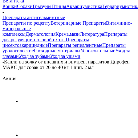
Ветаптека
Кошки
Собаки
Грызуны
Птицы
Аквариумистика
Террариумистик
-
Препараты антигельминтные
Препараты по рецепту
Ветеринарные Препараты
Витаминно-
минеральные
комплексы
Дерматология
Крема,мази
Литература
Препараты
для регуляции половой охоты
Препараты
инсектоакарицидные
Препараты репеллентные
Препараты
урологические
Расходные материалы
Успокоительные
Уход за
глазами
Уход за зубами
Уход за ушами
-
Капли на холку от внешних и внутрен. паразитов Дирофен
МАКС для собак от 20 до 40 кг 1 пип. 2 мл
Акция