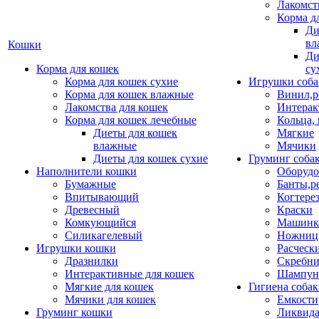
Лакомст
Корма д
Ди
вл
Кошки
Ди
Корма для кошек
су
Корма для кошек сухие
Игрушки соба
Корма для кошек влажные
Винил,р
Лакомства для кошек
Интерак
Корма для кошек лечебные
Кольца,
Диеты для кошек
Мягкие
влажные
Мячики
Диеты для кошек сухие
Груминг соба
Наполнители кошки
Оборудо
Бумажные
Банты,р
Впитывающий
Когтере
Древесный
Краски
Комкующийся
Машинки
Силикагелевый
Ножни
Игрушки кошки
Расческ
Дразнилки
Скребни
Интерактивные для кошек
Шампун
Мягкие для кошек
Гигиена соба
Мячики для кошек
Емкости
Груминг кошки
Ликвида