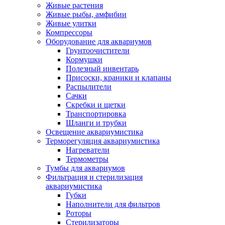
Живые растения
Живые рыбы, амфибии
Живые улитки
Компрессоры
Оборудование для аквариумов
Грунтоочистители
Кормушки
Полезный инвентарь
Присоски, краники и клапаны
Распылители
Сачки
Скребки и щетки
Транспортировка
Шланги и трубки
Освещение аквариумистика
Терморегуляция аквариумистика
Нагреватели
Термометры
Тумбы для аквариумов
Фильтрация и стерилизация
аквариумистика
Губки
Наполнители для фильтров
Роторы
Стерилизаторы