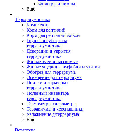
Фильтры и помпы
Ещё
Террариумистика
Комплекты
Корм для рептилий
Корм для рептилий живой
Грунты и субстраты
террариумистика
Декорации и укрытия
террариумистика
Живые змеи и насекомые
Живые ящерицы, амфибии и улитки
Обогрев для террариума
Освещение для террариума
Поилки и кормушки
террариумистика
Полезный инвентарь
террариумистика
Термометры,гигрометры
Террариумы и черепашники
Увлажнение д/террариума
Ещё
Ветаптека