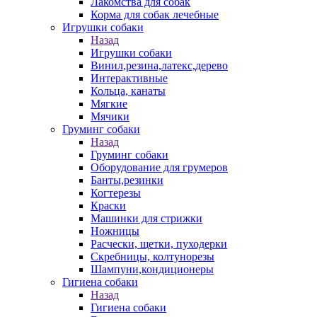
Лакомства для собак
Корма для собак лечебные
Игрушки собаки
Назад
Игрушки собаки
Винил,резина,латекс,дерево
Интерактивные
Кольца, канаты
Мягкие
Мячики
Груминг собаки
Назад
Груминг собаки
Оборудование для грумеров
Банты,резинки
Когтерезы
Краски
Машинки для стрижки
Ножницы
Расчески, щетки, пуходерки
Скребницы, колтунорезы
Шампуни,кондиционеры
Гигиена собаки
Назад
Гигиена собаки