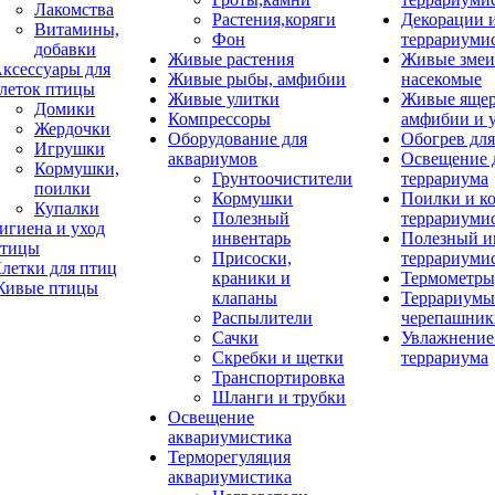
Лакомства
Растения,коряги
Декорации 
Витамины,
Фон
террариуми
добавки
Живые растения
Живые змеи
ксессуары для
Живые рыбы, амфибии
насекомые
леток птицы
Живые улитки
Живые яще
Домики
Компрессоры
амфибии и 
Жердочки
Оборудование для
Обогрев для
Игрушки
аквариумов
Освещение 
Кормушки,
Грунтоочистители
террариума
поилки
Кормушки
Поилки и к
Купалки
Полезный
террариуми
игиена и уход
инвентарь
Полезный и
тицы
Присоски,
террариуми
летки для птиц
краники и
Термометры
ивые птицы
клапаны
Террариумы
Распылители
черепашник
Сачки
Увлажнение 
Скребки и щетки
террариума
Транспортировка
Шланги и трубки
Освещение
аквариумистика
Терморегуляция
аквариумистика