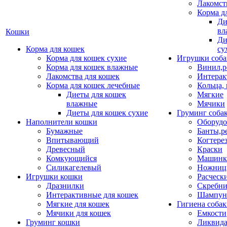
Лакомст
Корма д
Ди
вл
Кошки
Ди
Корма для кошек
су
Корма для кошек сухие
Игрушки соба
Корма для кошек влажные
Винил,р
Лакомства для кошек
Интерак
Корма для кошек лечебные
Кольца,
Диеты для кошек
Мягкие
влажные
Мячики
Диеты для кошек сухие
Груминг соба
Наполнители кошки
Оборудо
Бумажные
Банты,р
Впитывающий
Когтере
Древесный
Краски
Комкующийся
Машинки
Силикагелевый
Ножни
Игрушки кошки
Расческ
Дразнилки
Скребни
Интерактивные для кошек
Шампун
Мягкие для кошек
Гигиена соба
Мячики для кошек
Емкости
Груминг кошки
Ликвида