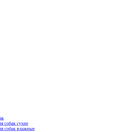
ак
ля собак сухие
ля собак влажные