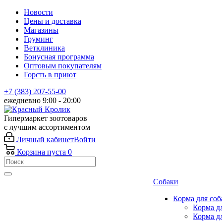
Новости
Цены и доставка
Магазины
Груминг
Ветклиника
Бонусная программа
Оптовым покупателям
Горсть в приют
+7 (383) 207-55-00
ежедневно 9:00 - 20:00
Гипермаркет зоотоваров
с лучшим ассортиментом
Личный кабинет
Войти
Корзина
пуста
0
Собаки
Корма для соб
Корма д
Корма д