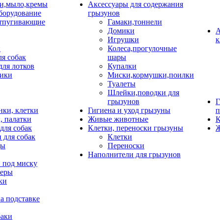
и,мыло,кремы
Аксессуары для содержания
борудование
грызунов
тпугивающие
Гамаки,тоннели
Домики
А
Игрушки
к
и
Колеса,прогулочные
ля собак
шары
для лотков
Купалки
ики
Миски,кормушки,поилки
Туалеты
Шлейки,поводки для
грызунов
Г
нки, клетки
Гигиена и уход грызуны
п
, палатки
Живые животные
К
для собак
Клетки, переноски грызуны
Ж
 для собак
Клетки
цы
Переноски
Наполнители для грызунов
 под миску
неры
ки
а подставке
баки