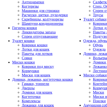
Антицарапки
Салфетк
Когтерезы
Спец. О
Машинки для стрижки
Спреи о
Расчески, щетки, пуходерки
Трусы
Скребницы, колтунорезы
Туалет собаки
Шампуни,кондиционеры
Коврик
Гигиена кошки
Лотки д
Ликвидаторы запаха
Пакеты 
Спреи отпугивающие
Подгузн
Туалет кошки
Одежда, обувь
Коврики кошки
Обувь
Лотки для кошек
Одежда
Пакеты для лотков
Домики, лежа
Совки
Вольеры
Миски кошки
Домики 
Коврики под миску
Лежанки
Кормушки
Лестни
Миски для кошек
Миски собаки
Домики, лежанки, когтеточки кошки
Коврики
Гамаки, тоннели
Контей
Дверцы
Кормуш
Домики для кошек
Миски
Когтеточки
Миски н
Комплексы
Поилки
Лежанки для кошек
Амуниция со