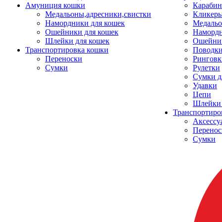
Амуниция кошки
Карабин
Медальоны,адресники,свистки
Кликеры
Намордники для кошек
Медальо
Ошейники для кошек
Наморд
Шлейки для кошек
Ошейник
Транспортировка кошки
Поводки
Переноски
Ринговк
Сумки
Рулетки
Сумки д
Удавки
Цепи
Шлейки 
Транспортиро
Аксессу
Перенос
Сумки