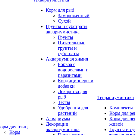
Корм для рыб
Замороженный
Сухой
Грунты и субстраты
аквариумистика
Грунты
Питательные
грунты и
субстраты
Аквариумная химия
Борьба с
водорослями и
паразитами
Кондиционеры и
добавки
Лекарства для
рыб
Террариумистика
Тесты
Удобрения для
Комплекты
растений
Корм для р
Аквариумы
Корм для р
Декорации
живой
орм для птиц
аквариумистика
Грунты и су
Корм
Гроты,камни
террариуми