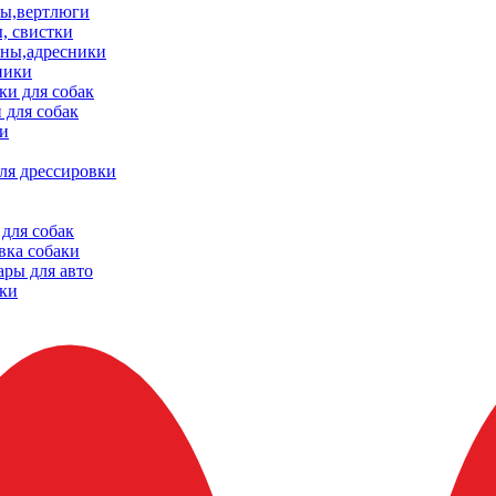
ы,вертлюги
, свистки
ны,адресники
ники
и для собак
 для собак
и
ля дрессировки
для собак
вка собаки
ары для авто
ки