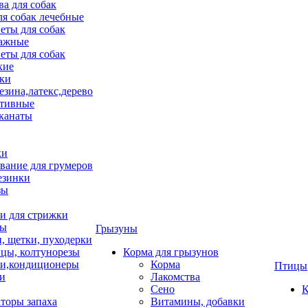
ва для собак
ля собак лечебные
еты для собак
ажные
еты для собак
хие
ки
езина,латекс,дерево
тивные
 канаты
ки
вание для грумеров
езинки
зы
 для стрижки
цы
Грызуны
и, щетки, пуходерки
цы, колтунорезы
Корма для грызунов
и,кондиционеры
Корма
Птицы
ки
Лакомства
Сено
К
торы запаха
Витамины, добавки