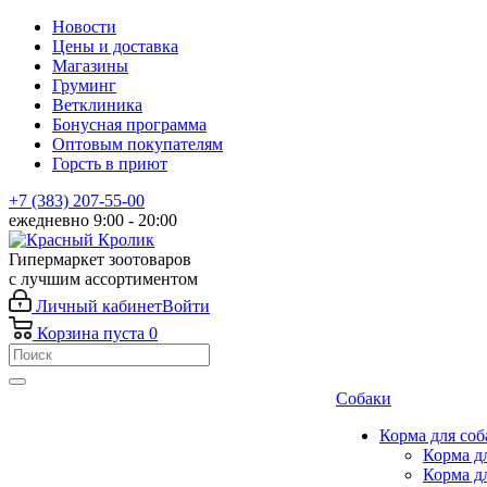
Новости
Цены и доставка
Магазины
Груминг
Ветклиника
Бонусная программа
Оптовым покупателям
Горсть в приют
+7 (383) 207-55-00
ежедневно 9:00 - 20:00
Гипермаркет зоотоваров
с лучшим ассортиментом
Личный кабинет
Войти
Корзина
пуста
0
Собаки
Корма для соб
Корма д
Корма д