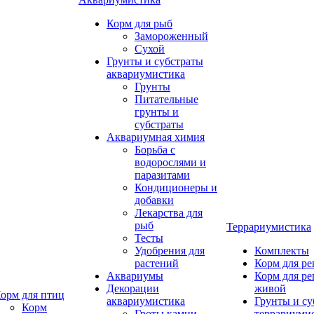
Корм для рыб
Замороженный
Сухой
Грунты и субстраты
аквариумистика
Грунты
Питательные
грунты и
субстраты
Аквариумная химия
Борьба с
водорослями и
паразитами
Кондиционеры и
добавки
Лекарства для
рыб
Террариумистика
Тесты
Удобрения для
Комплекты
растений
Корм для р
Аквариумы
Корм для р
Декорации
живой
орм для птиц
аквариумистика
Грунты и су
Корм
Гроты,камни
террариуми