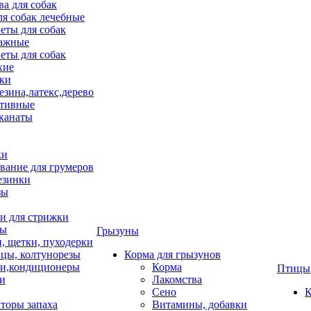
ва для собак
ля собак лечебные
еты для собак
ажные
еты для собак
хие
ки
езина,латекс,дерево
тивные
 канаты
ки
вание для грумеров
езинки
зы
 для стрижки
цы
Грызуны
и, щетки, пуходерки
цы, колтунорезы
Корма для грызунов
и,кондиционеры
Корма
Птицы
ки
Лакомства
Сено
К
торы запаха
Витамины, добавки