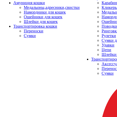
Амуниция кошки
Карабин
Медальоны,адресники,свистки
Кликеры
Намордники для кошек
Медальо
Ошейники для кошек
Наморд
Шлейки для кошек
Ошейник
Транспортировка кошки
Поводки
Переноски
Ринговк
Сумки
Рулетки
Сумки д
Удавки
Цепи
Шлейки 
Транспортиро
Аксессу
Перенос
Сумки