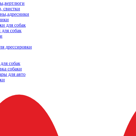
ы,вертлюги
, свистки
ны,адресники
ники
и для собак
 для собак
и
ля дрессировки
для собак
вка собаки
ары для авто
ки