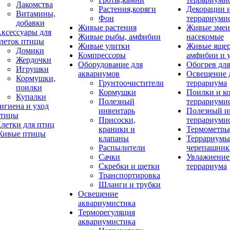
Лакомства
Растения,коряги
Декорации 
Витамины,
Фон
террариуми
добавки
Живые растения
Живые змеи
ксессуары для
Живые рыбы, амфибии
насекомые
леток птицы
Живые улитки
Живые яще
Домики
Компрессоры
амфибии и 
Жердочки
Оборудование для
Обогрев для
Игрушки
аквариумов
Освещение 
Кормушки,
Грунтоочистители
террариума
поилки
Кормушки
Поилки и к
Купалки
Полезный
террариуми
игиена и уход
инвентарь
Полезный и
тицы
Присоски,
террариуми
летки для птиц
краники и
Термометры
ивые птицы
клапаны
Террариумы
Распылители
черепашник
Сачки
Увлажнение 
Скребки и щетки
террариума
Транспортировка
Шланги и трубки
Освещение
аквариумистика
Терморегуляция
аквариумистика