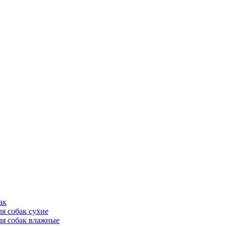
ак
ля собак сухие
ля собак влажные