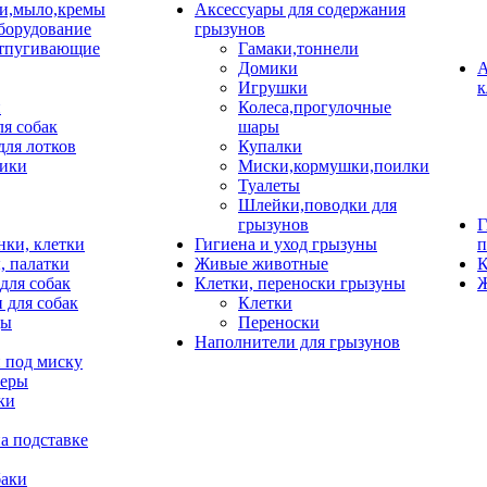
и,мыло,кремы
Аксессуары для содержания
борудование
грызунов
тпугивающие
Гамаки,тоннели
Домики
А
Игрушки
к
и
Колеса,прогулочные
ля собак
шары
для лотков
Купалки
ики
Миски,кормушки,поилки
Туалеты
Шлейки,поводки для
грызунов
Г
нки, клетки
Гигиена и уход грызуны
п
, палатки
Живые животные
К
для собак
Клетки, переноски грызуны
Ж
 для собак
Клетки
цы
Переноски
Наполнители для грызунов
 под миску
неры
ки
а подставке
баки