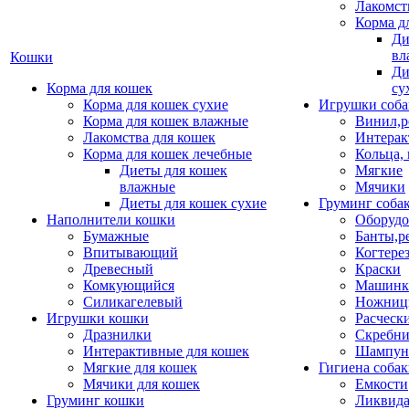
Лакомст
Корма д
Ди
вл
Кошки
Ди
Корма для кошек
су
Корма для кошек сухие
Игрушки соба
Корма для кошек влажные
Винил,р
Лакомства для кошек
Интерак
Корма для кошек лечебные
Кольца,
Диеты для кошек
Мягкие
влажные
Мячики
Диеты для кошек сухие
Груминг соба
Наполнители кошки
Оборудо
Бумажные
Банты,р
Впитывающий
Когтере
Древесный
Краски
Комкующийся
Машинки
Силикагелевый
Ножни
Игрушки кошки
Расческ
Дразнилки
Скребни
Интерактивные для кошек
Шампун
Мягкие для кошек
Гигиена соба
Мячики для кошек
Емкости
Груминг кошки
Ликвида