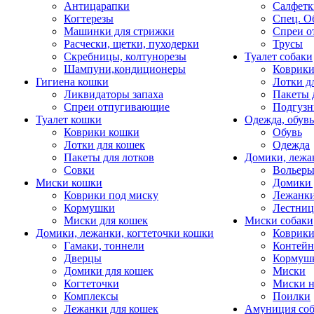
Антицарапки
Салфетк
Когтерезы
Спец. О
Машинки для стрижки
Спреи о
Расчески, щетки, пуходерки
Трусы
Скребницы, колтунорезы
Туалет собаки
Шампуни,кондиционеры
Коврик
Гигиена кошки
Лотки д
Ликвидаторы запаха
Пакеты 
Спреи отпугивающие
Подгузн
Туалет кошки
Одежда, обувь
Коврики кошки
Обувь
Лотки для кошек
Одежда
Пакеты для лотков
Домики, лежа
Совки
Вольеры
Миски кошки
Домики 
Коврики под миску
Лежанки
Кормушки
Лестни
Миски для кошек
Миски собаки
Домики, лежанки, когтеточки кошки
Коврики
Гамаки, тоннели
Контей
Дверцы
Кормуш
Домики для кошек
Миски
Когтеточки
Миски н
Комплексы
Поилки
Лежанки для кошек
Амуниция со