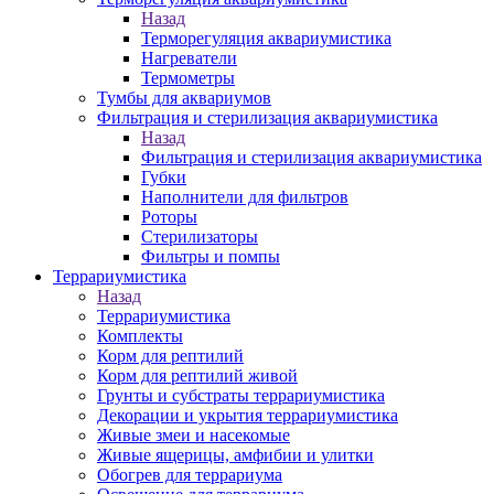
Назад
Терморегуляция аквариумистика
Нагреватели
Термометры
Тумбы для аквариумов
Фильтрация и стерилизация аквариумистика
Назад
Фильтрация и стерилизация аквариумистика
Губки
Наполнители для фильтров
Роторы
Стерилизаторы
Фильтры и помпы
Террариумистика
Назад
Террариумистика
Комплекты
Корм для рептилий
Корм для рептилий живой
Грунты и субстраты террариумистика
Декорации и укрытия террариумистика
Живые змеи и насекомые
Живые ящерицы, амфибии и улитки
Обогрев для террариума