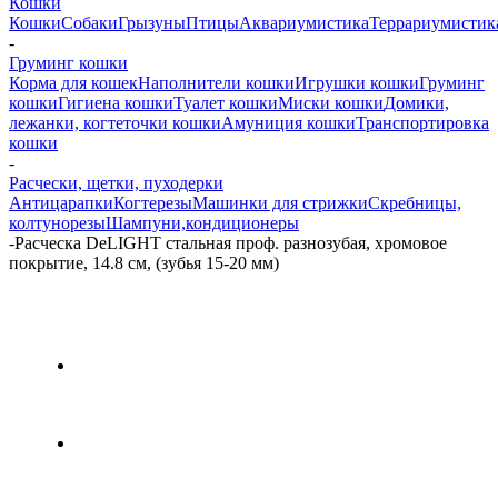
Кошки
Кошки
Собаки
Грызуны
Птицы
Аквариумистика
Террариумистик
-
Груминг кошки
Корма для кошек
Наполнители кошки
Игрушки кошки
Груминг
кошки
Гигиена кошки
Туалет кошки
Миски кошки
Домики,
лежанки, когтеточки кошки
Амуниция кошки
Транспортировка
кошки
-
Расчески, щетки, пуходерки
Антицарапки
Когтерезы
Машинки для стрижки
Скребницы,
колтунорезы
Шампуни,кондиционеры
-
Расческа DeLIGHT стальная проф. разнозубая, хромовое
покрытие, 14.8 см, (зубья 15-20 мм)