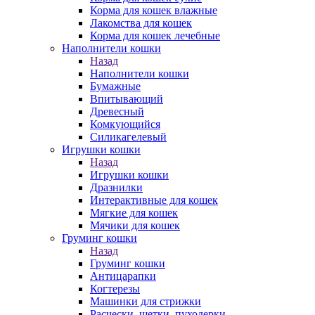
Корма для кошек влажные
Лакомства для кошек
Корма для кошек лечебные
Наполнители кошки
Назад
Наполнители кошки
Бумажные
Впитывающий
Древесный
Комкующийся
Силикагелевый
Игрушки кошки
Назад
Игрушки кошки
Дразнилки
Интерактивные для кошек
Мягкие для кошек
Мячики для кошек
Груминг кошки
Назад
Груминг кошки
Антицарапки
Когтерезы
Машинки для стрижки
Расчески, щетки, пуходерки