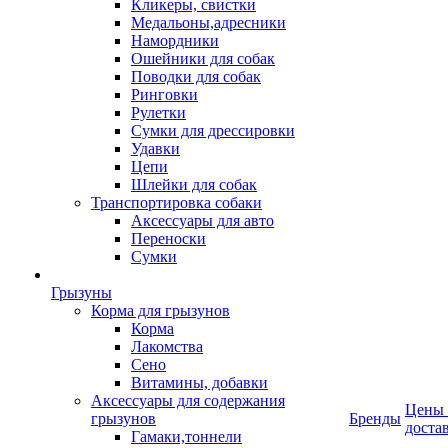
Кликеры, свистки
Медальоны,адресники
Намордники
Ошейники для собак
Поводки для собак
Ринговки
Рулетки
Сумки для дрессировки
Удавки
Цепи
Шлейки для собак
Транспортировка собаки
Аксессуары для авто
Переноски
Сумки
Грызуны
Корма для грызунов
Корма
Лакомства
Сено
Витамины, добавки
Аксессуары для содержания
Цены
грызунов
Бренды
доста
Гамаки,тоннели