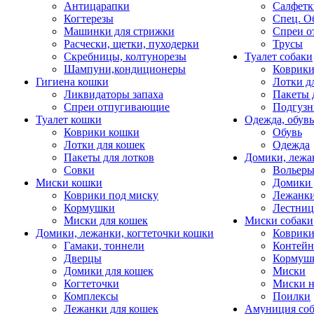
Антицарапки
Салфетк
Когтерезы
Спец. О
Машинки для стрижки
Спреи о
Расчески, щетки, пуходерки
Трусы
Скребницы, колтунорезы
Туалет собаки
Шампуни,кондиционеры
Коврик
Гигиена кошки
Лотки д
Ликвидаторы запаха
Пакеты 
Спреи отпугивающие
Подгузн
Туалет кошки
Одежда, обувь
Коврики кошки
Обувь
Лотки для кошек
Одежда
Пакеты для лотков
Домики, лежа
Совки
Вольеры
Миски кошки
Домики 
Коврики под миску
Лежанки
Кормушки
Лестни
Миски для кошек
Миски собаки
Домики, лежанки, когтеточки кошки
Коврики
Гамаки, тоннели
Контей
Дверцы
Кормуш
Домики для кошек
Миски
Когтеточки
Миски н
Комплексы
Поилки
Лежанки для кошек
Амуниция со