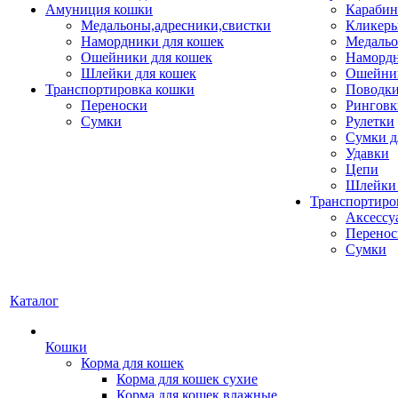
Амуниция кошки
Карабин
Медальоны,адресники,свистки
Кликеры
Намордники для кошек
Медальо
Ошейники для кошек
Наморд
Шлейки для кошек
Ошейник
Транспортировка кошки
Поводки
Переноски
Ринговк
Сумки
Рулетки
Сумки д
Удавки
Цепи
Шлейки 
Транспортиро
Аксессу
Перенос
Сумки
Каталог
Кошки
Корма для кошек
Корма для кошек сухие
Корма для кошек влажные