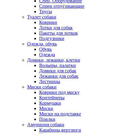
Спец. Оборудование
Спреи отпугивающие
Трусы
Туалет собаки
Коврики
Лотки для собак
Пакеты для лотков
Подгузники
Одежда, обувь
Обувь
Одежда
Домики, лежанки, клетки
Вольеры, палатки
Домики для собак
Лежанки для собак
Лестницы
Миски собаки
Коврики под миску
Контейнеры
Кормушки
Миски
Миски на подставке
Поилки
Амуниция собаки
Карабины,вертлюги