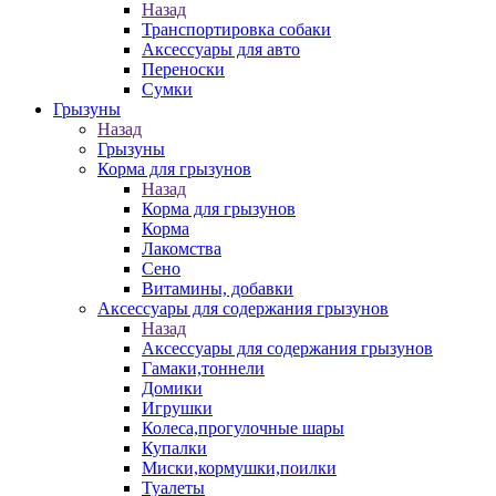
Назад
Транспортировка собаки
Аксессуары для авто
Переноски
Сумки
Грызуны
Назад
Грызуны
Корма для грызунов
Назад
Корма для грызунов
Корма
Лакомства
Сено
Витамины, добавки
Аксессуары для содержания грызунов
Назад
Аксессуары для содержания грызунов
Гамаки,тоннели
Домики
Игрушки
Колеса,прогулочные шары
Купалки
Миски,кормушки,поилки
Туалеты