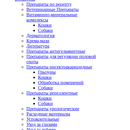
Препараты по рецепту
Ветеринарные Препараты
Витаминно-минеральные
комплексы
Кошки
Собаки
Дерматология
Крема,мази
Литература
Препараты антигельминтные
Препараты для регуляции половой
охоты
Препараты инсектоакарицидные
Грызуны
Кошки
Обработка помещений
Собаки
Препараты репеллентные
Кошки
Собаки
Препараты урологические
Расходные материалы
Успокоительные
Уход за глазами
Уход за зубами