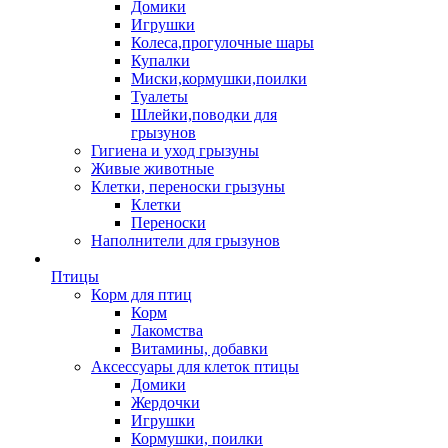
Домики
Игрушки
Колеса,прогулочные шары
Купалки
Миски,кормушки,поилки
Туалеты
Шлейки,поводки для
грызунов
Гигиена и уход грызуны
Живые животные
Клетки, переноски грызуны
Клетки
Переноски
Наполнители для грызунов
Птицы
Корм для птиц
Корм
Лакомства
Витамины, добавки
Аксессуары для клеток птицы
Домики
Жердочки
Игрушки
Кормушки, поилки