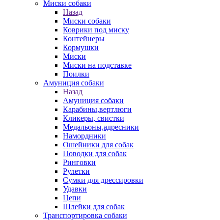
Миски собаки
Назад
Миски собаки
Коврики под миску
Контейнеры
Кормушки
Миски
Миски на подставке
Поилки
Амуниция собаки
Назад
Амуниция собаки
Карабины,вертлюги
Кликеры, свистки
Медальоны,адресники
Намордники
Ошейники для собак
Поводки для собак
Ринговки
Рулетки
Сумки для дрессировки
Удавки
Цепи
Шлейки для собак
Транспортировка собаки