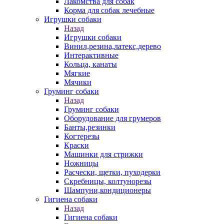
Лакомства для собак
Корма для собак лечебные
Игрушки собаки
Назад
Игрушки собаки
Винил,резина,латекс,дерево
Интерактивные
Кольца, канаты
Мягкие
Мячики
Груминг собаки
Назад
Груминг собаки
Оборудование для грумеров
Банты,резинки
Когтерезы
Краски
Машинки для стрижки
Ножницы
Расчески, щетки, пуходерки
Скребницы, колтунорезы
Шампуни,кондиционеры
Гигиена собаки
Назад
Гигиена собаки