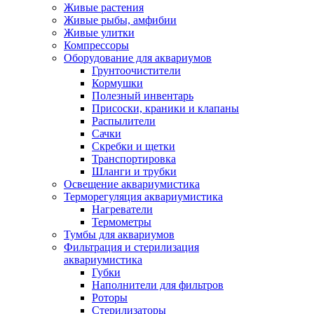
Живые растения
Живые рыбы, амфибии
Живые улитки
Компрессоры
Оборудование для аквариумов
Грунтоочистители
Кормушки
Полезный инвентарь
Присоски, краники и клапаны
Распылители
Сачки
Скребки и щетки
Транспортировка
Шланги и трубки
Освещение аквариумистика
Терморегуляция аквариумистика
Нагреватели
Термометры
Тумбы для аквариумов
Фильтрация и стерилизация
аквариумистика
Губки
Наполнители для фильтров
Роторы
Стерилизаторы