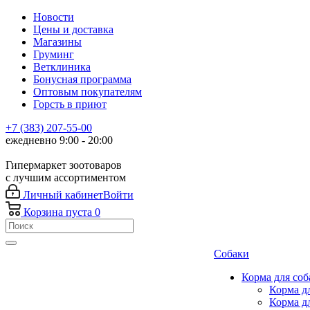
Новости
Цены и доставка
Магазины
Груминг
Ветклиника
Бонусная программа
Оптовым покупателям
Горсть в приют
+7 (383) 207-55-00
ежедневно 9:00 - 20:00
Гипермаркет зоотоваров
с лучшим ассортиментом
Личный кабинет
Войти
Корзина
пуста
0
Собаки
Корма для соб
Корма д
Корма д