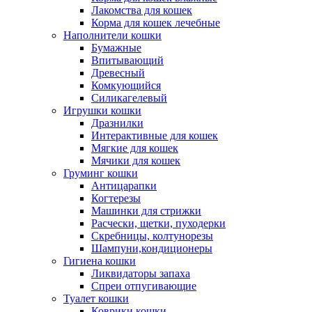
Лакомства для кошек
Корма для кошек лечебные
Наполнители кошки
Бумажные
Впитывающий
Древесный
Комкующийся
Силикагелевый
Игрушки кошки
Дразнилки
Интерактивные для кошек
Мягкие для кошек
Мячики для кошек
Груминг кошки
Антицарапки
Когтерезы
Машинки для стрижки
Расчески, щетки, пуходерки
Скребницы, колтунорезы
Шампуни,кондиционеры
Гигиена кошки
Ликвидаторы запаха
Спреи отпугивающие
Туалет кошки
Коврики кошки