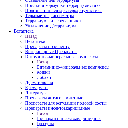
Освещение для террариума
Поилки и кормушки террариумистика
Полезный инвентарь террариумистика
Термометры,гигрометры
Террариумы и черепашники
Увлажнение д/террариума
Ветаптека
Назад
Ветаптека
Препараты по рецепту
Ветеринарные Препараты
Витаминно-минеральные комплексы
Назад
Витаминно-минеральные комплексы
Кошки
Собаки
Дерматология
Крема,мази
Литература
Препараты антигельминтные
Препараты для регуляции половой охоты
Препараты инсектоакарицидные
Назад
Препараты инсектоакарицидные
Грызуны