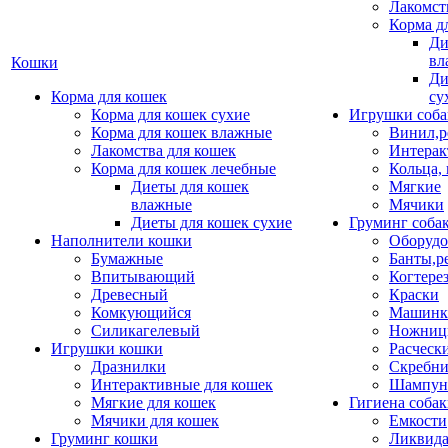
Лакомст
Корма д
Ди
вл
Кошки
Ди
Корма для кошек
су
Корма для кошек сухие
Игрушки соба
Корма для кошек влажные
Винил,р
Лакомства для кошек
Интерак
Корма для кошек лечебные
Кольца,
Диеты для кошек
Мягкие
влажные
Мячики
Диеты для кошек сухие
Груминг соба
Наполнители кошки
Оборудо
Бумажные
Банты,р
Впитывающий
Когтере
Древесный
Краски
Комкующийся
Машинки
Силикагелевый
Ножни
Игрушки кошки
Расческ
Дразнилки
Скребни
Интерактивные для кошек
Шампун
Мягкие для кошек
Гигиена соба
Мячики для кошек
Емкости
Груминг кошки
Ликвида