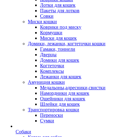
Лотки для кошек
Пакеты для лотков
Совки
Миски кошки
Коврики под миску
Кормушки
Миски для кошек
Домики, лежанки, когтеточки кошки
Гамаки, тоннели
Дверцы
Домики для кошек
Когтеточки
Комплексы
Лежанки для кошек
Амуниция кошки
Медальоны,адресники,свистки
Намордники для кошек
Ошейники для кошек
Шлейки для кошек
Транспортировка кошки
Переноски
Сумки
Собаки