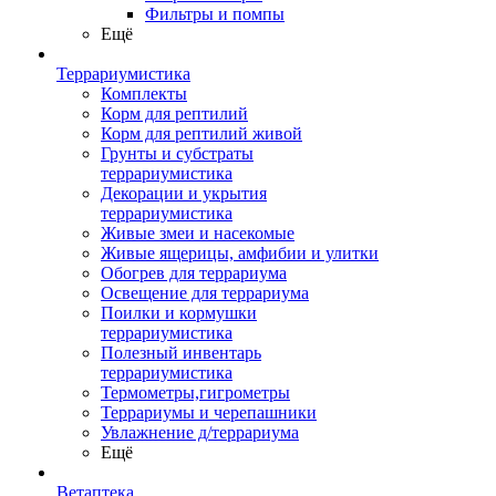
Фильтры и помпы
Ещё
Террариумистика
Комплекты
Корм для рептилий
Корм для рептилий живой
Грунты и субстраты
террариумистика
Декорации и укрытия
террариумистика
Живые змеи и насекомые
Живые ящерицы, амфибии и улитки
Обогрев для террариума
Освещение для террариума
Поилки и кормушки
террариумистика
Полезный инвентарь
террариумистика
Термометры,гигрометры
Террариумы и черепашники
Увлажнение д/террариума
Ещё
Ветаптека