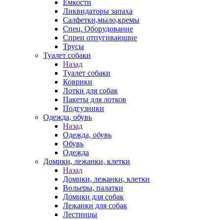
Емкости
Ликвидаторы запаха
Салфетки,мыло,кремы
Спец. Оборудование
Спреи отпугивающие
Трусы
Туалет собаки
Назад
Туалет собаки
Коврики
Лотки для собак
Пакеты для лотков
Подгузники
Одежда, обувь
Назад
Одежда, обувь
Обувь
Одежда
Домики, лежанки, клетки
Назад
Домики, лежанки, клетки
Вольеры, палатки
Домики для собак
Лежанки для собак
Лестницы