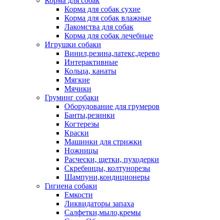
Корма для собак
Корма для собак сухие
Корма для собак влажные
Лакомства для собак
Корма для собак лечебные
Игрушки собаки
Винил,резина,латекс,дерево
Интерактивные
Кольца, канаты
Мягкие
Мячики
Груминг собаки
Оборудование для грумеров
Банты,резинки
Когтерезы
Краски
Машинки для стрижки
Ножницы
Расчески, щетки, пуходерки
Скребницы, колтунорезы
Шампуни,кондиционеры
Гигиена собаки
Емкости
Ликвидаторы запаха
Салфетки,мыло,кремы