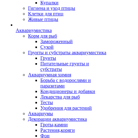
Купалки
Гигиена и уход птицы
Клетки для птиц
Живые птицы
Аквариумистика
Корм для рыб
Замороженный
Сухой
Грунты и субстраты аквариумистика
Грунты
Питательные грунты и
субстраты
Аквариумная химия
Борьба с водорослями и
паразитами
Кондиционеры и добавки
Лекарства для рыб
Тесты
Удобрения для растений
Аквариумы
Декорации аквариумистика
Гроты,камни
Растения,коряги
Фон