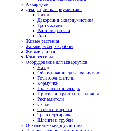
Аквариумы
Декорации аквариумистика
Назад
Декорации аквариумистика
Гроты,камни
Растения,коряги
Фон
Живые растения
Живые рыбы, амфибии
Живые улитки
Компрессоры
Оборудование для аквариумов
Назад
Оборудование для аквариумов
Грунтоочистители
Кормушки
Полезный инвентарь
Присоски, краники и клапаны
Распылители
Сачки
Скребки и щетки
Транспортировка
Шланги и трубки
Освещение аквариумистика
Терморегуляция аквариумистика