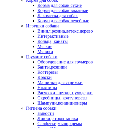
Корма для собак
Корма для собак сухие
Корма для собак влажные
Лакомства для собак
Корма для собак лечебные
Игрушки собаки
Винил,резина,латекс,дерево
Интерактивные
Кольца, канаты
Мягкие
Мячики
Груминг собаки
Оборудование для грумеров
Банты,резинки
Когтерезы
Краски
Машинки для стрижки
Ножницы
Расчески, щетки, пуходерки
Скребницы, колтунорезы
Шампуни,кондиционеры
Гигиена собаки
Емкости
Ликвидаторы запаха
Салфетки,мыло,кремы