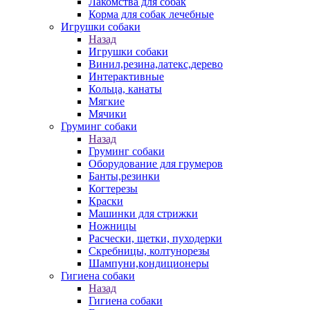
Лакомства для собак
Корма для собак лечебные
Игрушки собаки
Назад
Игрушки собаки
Винил,резина,латекс,дерево
Интерактивные
Кольца, канаты
Мягкие
Мячики
Груминг собаки
Назад
Груминг собаки
Оборудование для грумеров
Банты,резинки
Когтерезы
Краски
Машинки для стрижки
Ножницы
Расчески, щетки, пуходерки
Скребницы, колтунорезы
Шампуни,кондиционеры
Гигиена собаки
Назад
Гигиена собаки