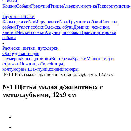
Собаки
Кошки
Собаки
Грызуны
Птицы
Аквариумистика
Террариумистик
-
Груминг собаки
Корма для собак
Игрушки собаки
Груминг собаки
Гигиена
собаки
Туалет собаки
Одежда, обувь
Домики, лежанки,
клетки
Миски собаки
Амуниция собаки
Транспортировка
собаки
-
Расчески, щетки, пуходерки
Оборудование для
грумеров
Банты,резинки
Когтерезы
Краски
Машинки для
стрижки
Ножницы
Скребницы,
колтунорезы
Шампуни,кондиционеры
-
№1 Щетка малая д/животных с метал.зубьями, 12х9 см
№1 Щетка малая д/животных с
метал.зубьями, 12х9 см