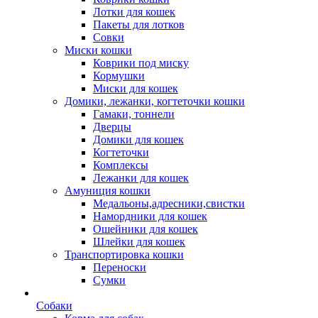
Лотки для кошек
Пакеты для лотков
Совки
Миски кошки
Коврики под миску
Кормушки
Миски для кошек
Домики, лежанки, когтеточки кошки
Гамаки, тоннели
Дверцы
Домики для кошек
Когтеточки
Комплексы
Лежанки для кошек
Амуниция кошки
Медальоны,адресники,свистки
Намордники для кошек
Ошейники для кошек
Шлейки для кошек
Транспортировка кошки
Переноски
Сумки
Собаки