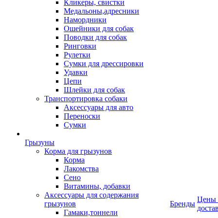
Кликеры, свистки
Медальоны,адресники
Намордники
Ошейники для собак
Поводки для собак
Ринговки
Рулетки
Сумки для дрессировки
Удавки
Цепи
Шлейки для собак
Транспортировка собаки
Аксессуары для авто
Переноски
Сумки
Грызуны
Корма для грызунов
Корма
Лакомства
Сено
Витамины, добавки
Аксессуары для содержания
Цены
грызунов
Бренды
доста
Гамаки,тоннели