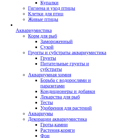
Купалки
Гигиена и уход птицы
Клетки для птиц
Живые птицы
Аквариумистика
Корм для рыб
Замороженный
Сухой
Грунты и субстраты аквариумистика
Грунты
Питательные грунты и
субстраты
Аквариумная химия
Борьба с водорослями и
паразитами
Кондиционеры и добавки
Лекарства для рыб
Тесты
Удобрения для растений
Аквариумы
Декорации аквариумистика
Гроты,камни
Растения,коряги
Фон