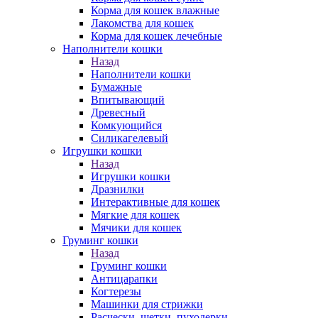
Корма для кошек влажные
Лакомства для кошек
Корма для кошек лечебные
Наполнители кошки
Назад
Наполнители кошки
Бумажные
Впитывающий
Древесный
Комкующийся
Силикагелевый
Игрушки кошки
Назад
Игрушки кошки
Дразнилки
Интерактивные для кошек
Мягкие для кошек
Мячики для кошек
Груминг кошки
Назад
Груминг кошки
Антицарапки
Когтерезы
Машинки для стрижки
Расчески, щетки, пуходерки