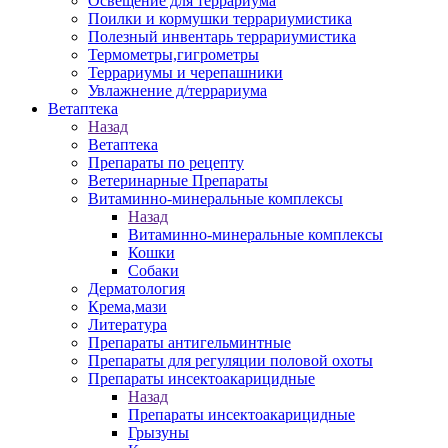
Освещение для террариума
Поилки и кормушки террариумистика
Полезный инвентарь террариумистика
Термометры,гигрометры
Террариумы и черепашники
Увлажнение д/террариума
Ветаптека
Назад
Ветаптека
Препараты по рецепту
Ветеринарные Препараты
Витаминно-минеральные комплексы
Назад
Витаминно-минеральные комплексы
Кошки
Собаки
Дерматология
Крема,мази
Литература
Препараты антигельминтные
Препараты для регуляции половой охоты
Препараты инсектоакарицидные
Назад
Препараты инсектоакарицидные
Грызуны