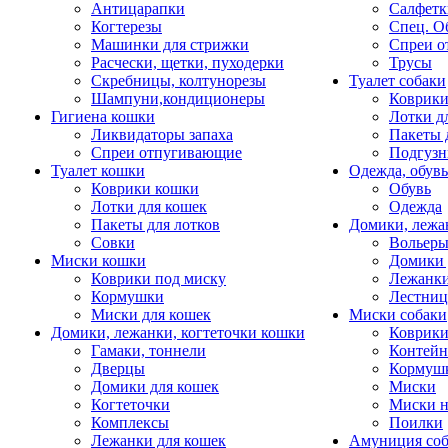
Антицарапки
Салфетк
Когтерезы
Спец. О
Машинки для стрижки
Спреи о
Расчески, щетки, пуходерки
Трусы
Скребницы, колтунорезы
Туалет собаки
Шампуни,кондиционеры
Коврик
Гигиена кошки
Лотки д
Ликвидаторы запаха
Пакеты 
Спреи отпугивающие
Подгузн
Туалет кошки
Одежда, обувь
Коврики кошки
Обувь
Лотки для кошек
Одежда
Пакеты для лотков
Домики, лежа
Совки
Вольеры
Миски кошки
Домики 
Коврики под миску
Лежанки
Кормушки
Лестни
Миски для кошек
Миски собаки
Домики, лежанки, когтеточки кошки
Коврики
Гамаки, тоннели
Контей
Дверцы
Кормуш
Домики для кошек
Миски
Когтеточки
Миски н
Комплексы
Поилки
Лежанки для кошек
Амуниция со