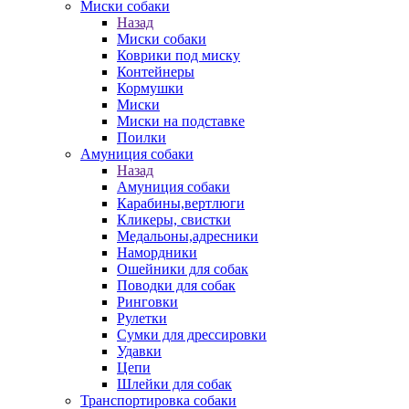
Миски собаки
Назад
Миски собаки
Коврики под миску
Контейнеры
Кормушки
Миски
Миски на подставке
Поилки
Амуниция собаки
Назад
Амуниция собаки
Карабины,вертлюги
Кликеры, свистки
Медальоны,адресники
Намордники
Ошейники для собак
Поводки для собак
Ринговки
Рулетки
Сумки для дрессировки
Удавки
Цепи
Шлейки для собак
Транспортировка собаки