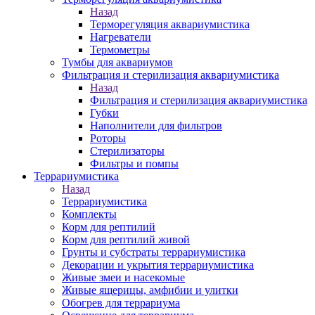
Назад
Терморегуляция аквариумистика
Нагреватели
Термометры
Тумбы для аквариумов
Фильтрация и стерилизация аквариумистика
Назад
Фильтрация и стерилизация аквариумистика
Губки
Наполнители для фильтров
Роторы
Стерилизаторы
Фильтры и помпы
Террариумистика
Назад
Террариумистика
Комплекты
Корм для рептилий
Корм для рептилий живой
Грунты и субстраты террариумистика
Декорации и укрытия террариумистика
Живые змеи и насекомые
Живые ящерицы, амфибии и улитки
Обогрев для террариума