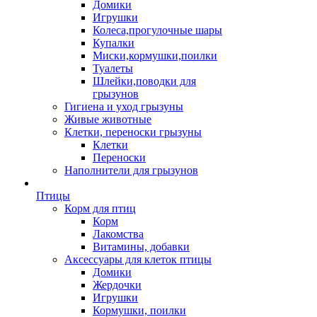
Домики
Игрушки
Колеса,прогулочные шары
Купалки
Миски,кормушки,поилки
Туалеты
Шлейки,поводки для
грызунов
Гигиена и уход грызуны
Живые животные
Клетки, переноски грызуны
Клетки
Переноски
Наполнители для грызунов
Птицы
Корм для птиц
Корм
Лакомства
Витамины, добавки
Аксессуары для клеток птицы
Домики
Жердочки
Игрушки
Кормушки, поилки