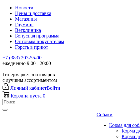
Новости
Цены и доставка
Магазины
Груминг
Ветклиника
Бонусная программа
Оптовым покупателям
Горсть в приют
+7 (383) 207-55-00
ежедневно 9:00 - 20:00
Гипермаркет зоотоваров
с лучшим ассортиментом
Личный кабинет
Войти
Корзина
пуста
0
Собаки
Корма для соб
Корма д
Корма д