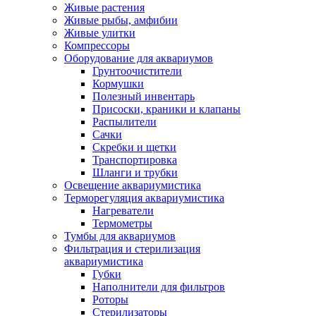
Живые растения
Живые рыбы, амфибии
Живые улитки
Компрессоры
Оборудование для аквариумов
Грунтоочистители
Кормушки
Полезный инвентарь
Присоски, краники и клапаны
Распылители
Сачки
Скребки и щетки
Транспортировка
Шланги и трубки
Освещение аквариумистика
Терморегуляция аквариумистика
Нагреватели
Термометры
Тумбы для аквариумов
Фильтрация и стерилизация
аквариумистика
Губки
Наполнители для фильтров
Роторы
Стерилизаторы