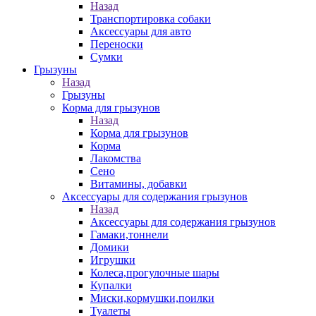
Назад
Транспортировка собаки
Аксессуары для авто
Переноски
Сумки
Грызуны
Назад
Грызуны
Корма для грызунов
Назад
Корма для грызунов
Корма
Лакомства
Сено
Витамины, добавки
Аксессуары для содержания грызунов
Назад
Аксессуары для содержания грызунов
Гамаки,тоннели
Домики
Игрушки
Колеса,прогулочные шары
Купалки
Миски,кормушки,поилки
Туалеты