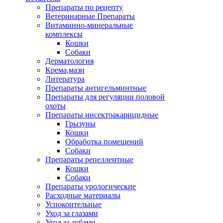
Препараты по рецепту
Ветеринарные Препараты
Витаминно-минеральные
комплексы
Кошки
Собаки
Дерматология
Крема,мази
Литература
Препараты антигельминтные
Препараты для регуляции половой
охоты
Препараты инсектоакарицидные
Грызуны
Кошки
Обработка помещений
Собаки
Препараты репеллентные
Кошки
Собаки
Препараты урологические
Расходные материалы
Успокоительные
Уход за глазами
Уход за зубами