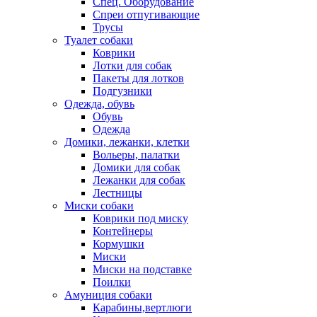
Спец. Оборудование
Спреи отпугивающие
Трусы
Туалет собаки
Коврики
Лотки для собак
Пакеты для лотков
Подгузники
Одежда, обувь
Обувь
Одежда
Домики, лежанки, клетки
Вольеры, палатки
Домики для собак
Лежанки для собак
Лестницы
Миски собаки
Коврики под миску
Контейнеры
Кормушки
Миски
Миски на подставке
Поилки
Амуниция собаки
Карабины,вертлюги