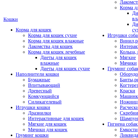
Лакомст
Корма д
Ди
вл
Кошки
Ди
Корма для кошек
су
Корма для кошек сухие
Игрушки соба
Корма для кошек влажные
Винил,р
Лакомства для кошек
Интерак
Корма для кошек лечебные
Кольца,
Диеты для кошек
Мягкие
влажные
Мячики
Диеты для кошек сухие
Груминг соба
Наполнители кошки
Оборудо
Бумажные
Банты,р
Впитывающий
Когтере
Древесный
Краски
Комкующийся
Машинки
Силикагелевый
Ножни
Игрушки кошки
Расческ
Дразнилки
Скребни
Интерактивные для кошек
Шампун
Мягкие для кошек
Гигиена соба
Мячики для кошек
Емкости
Груминг кошки
Ликвида