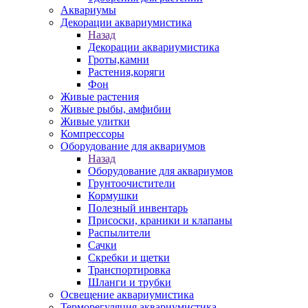
Аквариумы
Декорации аквариумистика
Назад
Декорации аквариумистика
Гроты,камни
Растения,коряги
Фон
Живые растения
Живые рыбы, амфибии
Живые улитки
Компрессоры
Оборудование для аквариумов
Назад
Оборудование для аквариумов
Грунтоочистители
Кормушки
Полезный инвентарь
Присоски, краники и клапаны
Распылители
Сачки
Скребки и щетки
Транспортировка
Шланги и трубки
Освещение аквариумистика
Терморегуляция аквариумистика