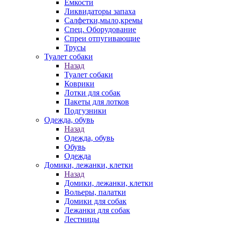
Емкости
Ликвидаторы запаха
Салфетки,мыло,кремы
Спец. Оборудование
Спреи отпугивающие
Трусы
Туалет собаки
Назад
Туалет собаки
Коврики
Лотки для собак
Пакеты для лотков
Подгузники
Одежда, обувь
Назад
Одежда, обувь
Обувь
Одежда
Домики, лежанки, клетки
Назад
Домики, лежанки, клетки
Вольеры, палатки
Домики для собак
Лежанки для собак
Лестницы