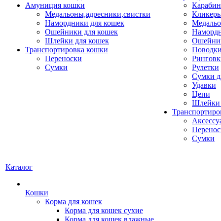
Амуниция кошки
Карабин
Медальоны,адресники,свистки
Кликеры
Намордники для кошек
Медальо
Ошейники для кошек
Наморд
Шлейки для кошек
Ошейник
Транспортировка кошки
Поводки
Переноски
Ринговк
Сумки
Рулетки
Сумки д
Удавки
Цепи
Шлейки 
Транспортиро
Аксессу
Перенос
Сумки
Каталог
Кошки
Корма для кошек
Корма для кошек сухие
Корма для кошек влажные