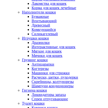
Лакомства для кошек
Корма для кошек лечебные
Наполнители кошки
Бумажные
Впитывающий
Древесный
Комкующийся
Силикагелевый
Игрушки кошки
Дразнилки
Интерактивные для кошек
Мягкие для кошек
Мячики для кошек
Груминг кошки
Антицарапки
Когтерезы
Машинки для стрижки
Расчески, щетки, пуходерки
Скребницы, колтунорезы
Шампуни,кондиционеры
Гигиена кошки
Ликвидаторы запаха
Спреи отпугивающие
Туалет кошки
Коврики кошки