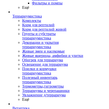
Фильтры и помпы
Ещё
Террариумистика
Комплекты
Корм для рептилий
Корм для рептилий живой
Грунты и субстраты
террариумистика
Декорации и укрытия
террариумистика
Живые змеи и насекомые
Живые ящерицы, амфибии и улитки
Обогрев для террариума
Освещение для террариума
Поилки и кормушки
террариумистика
Полезный инвентарь
террариумистика
Термометры,гигрометры
Террариумы и черепашники
Увлажнение д/террариума
Ещё
Ветаптека