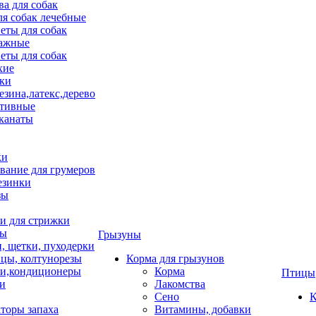
ва для собак
ля собак лечебные
еты для собак
ажные
еты для собак
хие
ки
езина,латекс,дерево
тивные
 канаты
ки
вание для грумеров
езинки
зы
 для стрижки
цы
Грызуны
и, щетки, пуходерки
цы, колтунорезы
Корма для грызунов
и,кондиционеры
Корма
Птицы
ки
Лакомства
Сено
К
торы запаха
Витамины, добавки