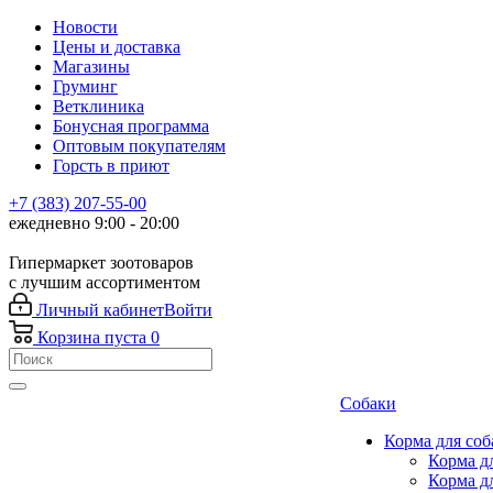
Новости
Цены и доставка
Магазины
Груминг
Ветклиника
Бонусная программа
Оптовым покупателям
Горсть в приют
+7 (383) 207-55-00
ежедневно 9:00 - 20:00
Гипермаркет зоотоваров
с лучшим ассортиментом
Личный кабинет
Войти
Корзина
пуста
0
Собаки
Корма для соб
Корма д
Корма д