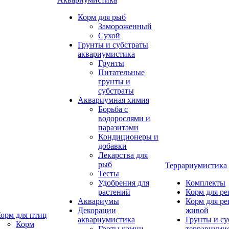
Корм для рыб
Замороженный
Сухой
Грунты и субстраты
аквариумистика
Грунты
Питательные
грунты и
субстраты
Аквариумная химия
Борьба с
водорослями и
паразитами
Кондиционеры и
добавки
Лекарства для
рыб
Террариумистика
Тесты
Удобрения для
Комплекты
растений
Корм для р
Аквариумы
Корм для р
Декорации
живой
орм для птиц
аквариумистика
Грунты и су
Корм
Гроты,камни
террариуми