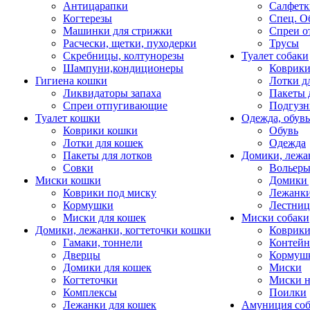
Антицарапки
Салфетк
Когтерезы
Спец. О
Машинки для стрижки
Спреи о
Расчески, щетки, пуходерки
Трусы
Скребницы, колтунорезы
Туалет собаки
Шампуни,кондиционеры
Коврик
Гигиена кошки
Лотки д
Ликвидаторы запаха
Пакеты 
Спреи отпугивающие
Подгузн
Туалет кошки
Одежда, обувь
Коврики кошки
Обувь
Лотки для кошек
Одежда
Пакеты для лотков
Домики, лежа
Совки
Вольеры
Миски кошки
Домики 
Коврики под миску
Лежанки
Кормушки
Лестни
Миски для кошек
Миски собаки
Домики, лежанки, когтеточки кошки
Коврики
Гамаки, тоннели
Контей
Дверцы
Кормуш
Домики для кошек
Миски
Когтеточки
Миски н
Комплексы
Поилки
Лежанки для кошек
Амуниция со