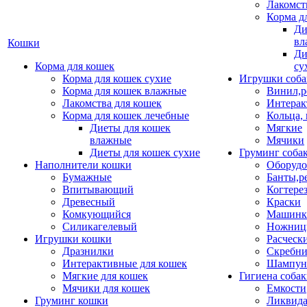
Лакомст
Корма д
Ди
вл
Кошки
Ди
Корма для кошек
су
Корма для кошек сухие
Игрушки соба
Корма для кошек влажные
Винил,р
Лакомства для кошек
Интерак
Корма для кошек лечебные
Кольца,
Диеты для кошек
Мягкие
влажные
Мячики
Диеты для кошек сухие
Груминг соба
Наполнители кошки
Оборудо
Бумажные
Банты,р
Впитывающий
Когтере
Древесный
Краски
Комкующийся
Машинки
Силикагелевый
Ножни
Игрушки кошки
Расческ
Дразнилки
Скребни
Интерактивные для кошек
Шампун
Мягкие для кошек
Гигиена соба
Мячики для кошек
Емкости
Груминг кошки
Ликвида