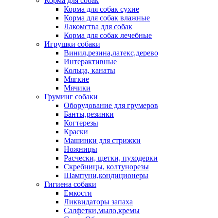
Корма для собак
Корма для собак сухие
Корма для собак влажные
Лакомства для собак
Корма для собак лечебные
Игрушки собаки
Винил,резина,латекс,дерево
Интерактивные
Кольца, канаты
Мягкие
Мячики
Груминг собаки
Оборудование для грумеров
Банты,резинки
Когтерезы
Краски
Машинки для стрижки
Ножницы
Расчески, щетки, пуходерки
Скребницы, колтунорезы
Шампуни,кондиционеры
Гигиена собаки
Емкости
Ликвидаторы запаха
Салфетки,мыло,кремы