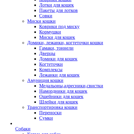
Лотки для кошек
Пакеты для лотков
Совки
Миски кошки
Коврики под миску
Кормушки
Миски для кошек
Домики, лежанки, когтеточки кошки
Гамаки, тоннели
Дверцы
Домики для кошек
Когтеточки
Комплексы
Лежанки для кошек
Амуниция кошки
Медальоны,адресники,свистки
Намордники для кошек
Ошейники для кошек
Шлейки для кошек
Транспортировка кошки
Переноски
Сумки
Собаки