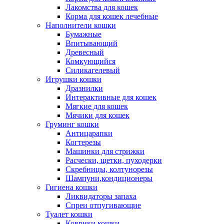
Лакомства для кошек
Корма для кошек лечебные
Наполнители кошки
Бумажные
Впитывающий
Древесный
Комкующийся
Силикагелевый
Игрушки кошки
Дразнилки
Интерактивные для кошек
Мягкие для кошек
Мячики для кошек
Груминг кошки
Антицарапки
Когтерезы
Машинки для стрижки
Расчески, щетки, пуходерки
Скребницы, колтунорезы
Шампуни,кондиционеры
Гигиена кошки
Ликвидаторы запаха
Спреи отпугивающие
Туалет кошки
Коврики кошки