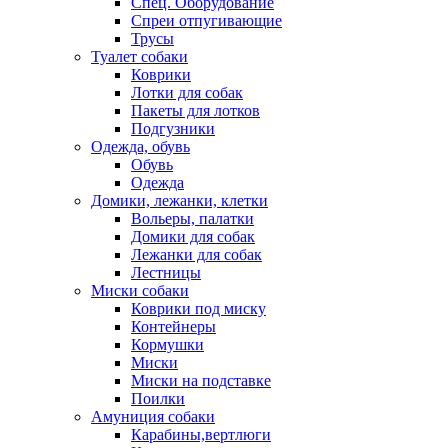
Спец. Оборудование
Спреи отпугивающие
Трусы
Туалет собаки
Коврики
Лотки для собак
Пакеты для лотков
Подгузники
Одежда, обувь
Обувь
Одежда
Домики, лежанки, клетки
Вольеры, палатки
Домики для собак
Лежанки для собак
Лестницы
Миски собаки
Коврики под миску
Контейнеры
Кормушки
Миски
Миски на подставке
Поилки
Амуниция собаки
Карабины,вертлюги