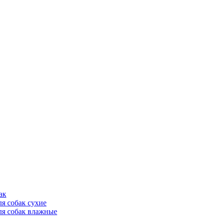
ак
ля собак сухие
ля собак влажные