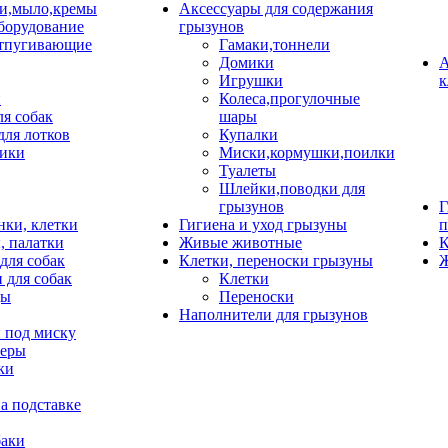
и,мыло,кремы
Аксессуары для содержания
борудование
грызунов
тпугивающие
Гамаки,тоннели
Домики
А
Игрушки
к
и
Колеса,прогулочные
ля собак
шары
для лотков
Купалки
ики
Миски,кормушки,поилки
Туалеты
Шлейки,поводки для
грызунов
Г
нки, клетки
Гигиена и уход грызуны
п
, палатки
Живые животные
К
для собак
Клетки, переноски грызуны
Ж
 для собак
Клетки
цы
Переноски
Наполнители для грызунов
 под миску
неры
ки
а подставке
баки