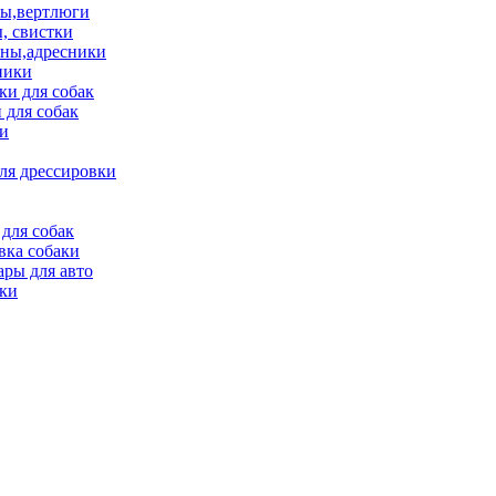
ы,вертлюги
, свистки
ны,адресники
ники
и для собак
 для собак
и
ля дрессировки
для собак
вка собаки
ары для авто
ки