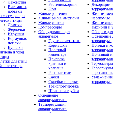
Лакомства
Растения,коряги
Декорации 
Витамины,
Фон
террариуми
добавки
Живые растения
Живые змеи
ксессуары для
Живые рыбы, амфибии
насекомые
леток птицы
Живые улитки
Живые яще
Домики
Компрессоры
амфибии и 
Жердочки
Оборудование для
Обогрев для
Игрушки
аквариумов
Освещение 
Кормушки,
Грунтоочистители
террариума
поилки
Кормушки
Поилки и к
Купалки
Полезный
террариуми
игиена и уход
инвентарь
Полезный и
тицы
Присоски,
террариуми
летки для птиц
краники и
Термометры
ивые птицы
клапаны
Террариумы
Распылители
черепашник
Сачки
Увлажнение 
Скребки и щетки
террариума
Транспортировка
Шланги и трубки
Освещение
аквариумистика
Терморегуляция
аквариумистика