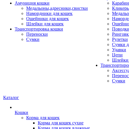
Амуниция кошки
Карабин
Медальоны,адресники,свистки
Кликеры
Намордники для кошек
Медальо
Ошейники для кошек
Наморд
Шлейки для кошек
Ошейник
Транспортировка кошки
Поводки
Переноски
Ринговк
Сумки
Рулетки
Сумки д
Удавки
Цепи
Шлейки 
Транспортиро
Аксессу
Перенос
Сумки
Каталог
Кошки
Корма для кошек
Корма для кошек сухие
Корма для кошек влажные