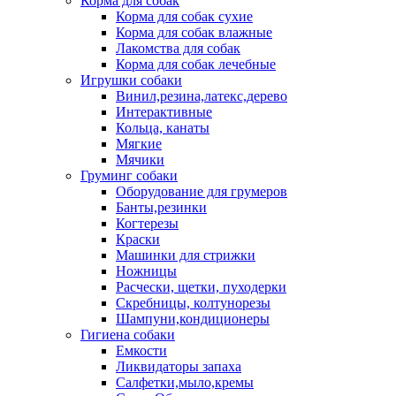
Корма для собак
Корма для собак сухие
Корма для собак влажные
Лакомства для собак
Корма для собак лечебные
Игрушки собаки
Винил,резина,латекс,дерево
Интерактивные
Кольца, канаты
Мягкие
Мячики
Груминг собаки
Оборудование для грумеров
Банты,резинки
Когтерезы
Краски
Машинки для стрижки
Ножницы
Расчески, щетки, пуходерки
Скребницы, колтунорезы
Шампуни,кондиционеры
Гигиена собаки
Емкости
Ликвидаторы запаха
Салфетки,мыло,кремы