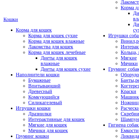
Лакомст
Корма д
Ди
вл
Кошки
Ди
Корма для кошек
су
Корма для кошек сухие
Игрушки соба
Корма для кошек влажные
Винил,р
Лакомства для кошек
Интерак
Корма для кошек лечебные
Кольца,
Диеты для кошек
Мягкие
влажные
Мячики
Диеты для кошек сухие
Груминг соба
Наполнители кошки
Оборудо
Бумажные
Банты,р
Впитывающий
Когтере
Древесный
Краски
Комкующийся
Машинки
Силикагелевый
Ножни
Игрушки кошки
Расческ
Дразнилки
Скребни
Интерактивные для кошек
Шампун
Мягкие для кошек
Гигиена соба
Мячики для кошек
Емкости
Груминг кошки
Ликвида