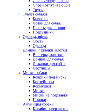
Спец. Оборудование
Спреи отпугивающие
Трусы
Туалет собаки
Коврики
Лотки для собак
Пакеты для лотков
Подгузники
Одежда, обувь
Обувь
Одежда
Домики, лежанки, клетки
Вольеры, палатки
Домики для собак
Лежанки для собак
Лестницы
Миски собаки
Коврики под миску
Контейнеры
Кормушки
Миски
Миски на подставке
Поилки
Амуниция собаки
Карабины,вертлюги