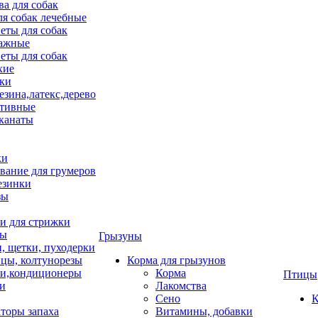
ва для собак
ля собак лечебные
еты для собак
ажные
еты для собак
хие
ки
езина,латекс,дерево
тивные
 канаты
ки
вание для грумеров
езинки
зы
 для стрижки
цы
Грызуны
и, щетки, пуходерки
цы, колтунорезы
Корма для грызунов
и,кондиционеры
Корма
Птицы
ки
Лакомства
Сено
К
торы запаха
Витамины, добавки