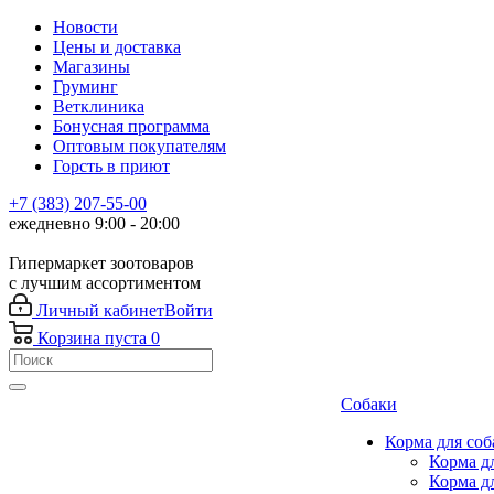
Новости
Цены и доставка
Магазины
Груминг
Ветклиника
Бонусная программа
Оптовым покупателям
Горсть в приют
+7 (383) 207-55-00
ежедневно 9:00 - 20:00
Гипермаркет зоотоваров
с лучшим ассортиментом
Личный кабинет
Войти
Корзина
пуста
0
Собаки
Корма для соб
Корма д
Корма д