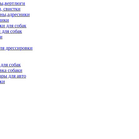
ы,вертлюги
, свистки
ны,адресники
ники
и для собак
 для собак
и
ля дрессировки
для собак
вка собаки
ары для авто
ки