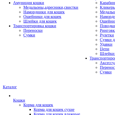
Амуниция кошки
Карабин
Медальоны,адресники,свистки
Кликеры
Намордники для кошек
Медальо
Ошейники для кошек
Наморд
Шлейки для кошек
Ошейник
Транспортировка кошки
Поводки
Переноски
Ринговк
Сумки
Рулетки
Сумки д
Удавки
Цепи
Шлейки 
Транспортиро
Аксессу
Перенос
Сумки
Каталог
Кошки
Корма для кошек
Корма для кошек сухие
Корма для кошек влажные