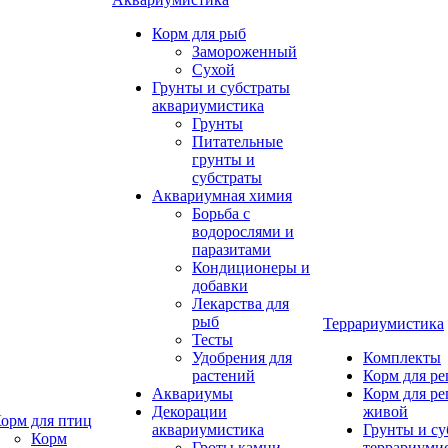
Корм для рыб
Замороженный
Сухой
Грунты и субстраты
аквариумистика
Грунты
Питательные
грунты и
субстраты
Аквариумная химия
Борьба с
водорослями и
паразитами
Кондиционеры и
добавки
Лекарства для
рыб
Террариумистика
Тесты
Удобрения для
Комплекты
растений
Корм для р
Аквариумы
Корм для р
Декорации
живой
орм для птиц
аквариумистика
Грунты и су
Корм
Гроты,камни
террариуми