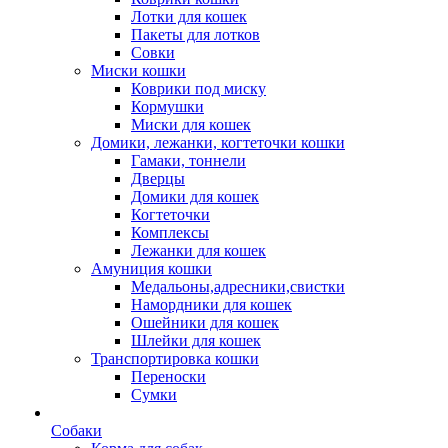
Лотки для кошек
Пакеты для лотков
Совки
Миски кошки
Коврики под миску
Кормушки
Миски для кошек
Домики, лежанки, когтеточки кошки
Гамаки, тоннели
Дверцы
Домики для кошек
Когтеточки
Комплексы
Лежанки для кошек
Амуниция кошки
Медальоны,адресники,свистки
Намордники для кошек
Ошейники для кошек
Шлейки для кошек
Транспортировка кошки
Переноски
Сумки
Собаки