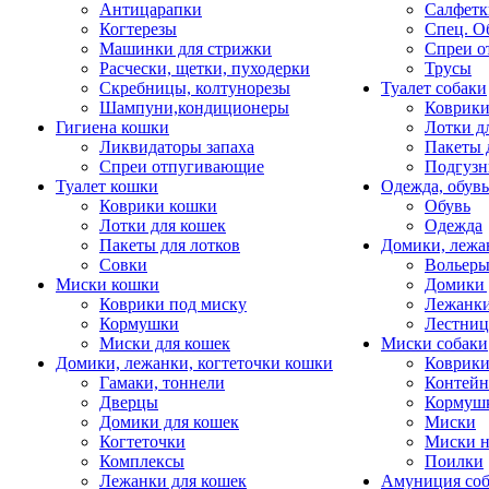
Антицарапки
Салфетк
Когтерезы
Спец. О
Машинки для стрижки
Спреи о
Расчески, щетки, пуходерки
Трусы
Скребницы, колтунорезы
Туалет собаки
Шампуни,кондиционеры
Коврик
Гигиена кошки
Лотки д
Ликвидаторы запаха
Пакеты 
Спреи отпугивающие
Подгузн
Туалет кошки
Одежда, обувь
Коврики кошки
Обувь
Лотки для кошек
Одежда
Пакеты для лотков
Домики, лежа
Совки
Вольеры
Миски кошки
Домики 
Коврики под миску
Лежанки
Кормушки
Лестни
Миски для кошек
Миски собаки
Домики, лежанки, когтеточки кошки
Коврики
Гамаки, тоннели
Контей
Дверцы
Кормуш
Домики для кошек
Миски
Когтеточки
Миски н
Комплексы
Поилки
Лежанки для кошек
Амуниция со