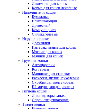
Лакомства для кошек
Корма для кошек лечебные
Наполнители кошки
Бумажные
Впитывающий
Древесный
Комкующийся
Силикагелевый
Игрушки кошки
Дразнилки
Интерактивные для кошек
Мягкие для кошек
Мячики для кошек
Груминг кошки
Антицарапки
Когтерезы
Машинки для стрижки
Расчески, щетки, пуходерки
Скребницы, колтунорезы
Шампуни,кондиционеры
Гигиена кошки
Ликвидаторы запаха
Спреи отпугивающие
Туалет кошки
Коврики кошки