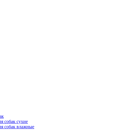
ак
ля собак сухие
ля собак влажные