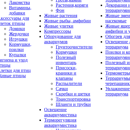
Лакомства
Растения,коряги
Декорации 
Витамины,
Фон
террариуми
добавки
Живые растения
Живые змеи
ксессуары для
Живые рыбы, амфибии
насекомые
леток птицы
Живые улитки
Живые яще
Домики
Компрессоры
амфибии и 
Жердочки
Оборудование для
Обогрев для
Игрушки
аквариумов
Освещение 
Кормушки,
Грунтоочистители
террариума
поилки
Кормушки
Поилки и к
Купалки
Полезный
террариуми
игиена и уход
инвентарь
Полезный и
тицы
Присоски,
террариуми
летки для птиц
краники и
Термометры
ивые птицы
клапаны
Террариумы
Распылители
черепашник
Сачки
Увлажнение 
Скребки и щетки
террариума
Транспортировка
Шланги и трубки
Освещение
аквариумистика
Терморегуляция
аквариумистика