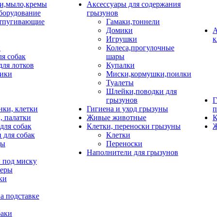
и,мыло,кремы
Аксессуары для содержания
борудование
грызунов
тпугивающие
Гамаки,тоннели
Домики
А
Игрушки
к
и
Колеса,прогулочные
ля собак
шары
для лотков
Купалки
ики
Миски,кормушки,поилки
Туалеты
Шлейки,поводки для
грызунов
Г
нки, клетки
Гигиена и уход грызуны
п
, палатки
Живые животные
К
для собак
Клетки, переноски грызуны
Ж
 для собак
Клетки
цы
Переноски
Наполнители для грызунов
 под миску
неры
ки
а подставке
баки