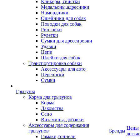
Кликеры, свистки
Медальоны,адресники
Намордники
Ошейники для собак
Поводки для собак
Ринговки
Рулетки
Сумки для дрессировки
Удавки
Цепи
Шлейки для собак
Транспортировка собаки
Аксессуары для авто
Переноски
Сумки
Грызуны
Корма для грызунов
Корма
Лакомства
Сено
Витамины, добавки
Аксессуары для содержания
Цены
грызунов
Бренды
доста
Гамаки,тоннели