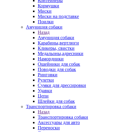
Контейнеры
Кормушки
Миски
Миски на подставке
Поилки
Амуниция собаки
Назад
Амуниция собаки
Карабины,вертлюги
Кликеры, свистки
Медальоны,адресники
Намордники
Ошейники для собак
Поводки для собак
Ринговки
Рулетки
Сумки для дрессировки
Удавки
Цепи
Шлейки для собак
Транспортировка собаки
Назад
Транспортировка собаки
Аксессуары для авто
Переноски