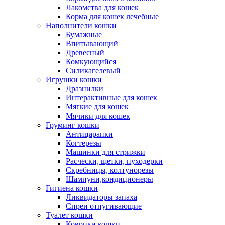
Лакомства для кошек
Корма для кошек лечебные
Наполнители кошки
Бумажные
Впитывающий
Древесный
Комкующийся
Силикагелевый
Игрушки кошки
Дразнилки
Интерактивные для кошек
Мягкие для кошек
Мячики для кошек
Груминг кошки
Антицарапки
Когтерезы
Машинки для стрижки
Расчески, щетки, пуходерки
Скребницы, колтунорезы
Шампуни,кондиционеры
Гигиена кошки
Ликвидаторы запаха
Спреи отпугивающие
Туалет кошки
Коврики кошки