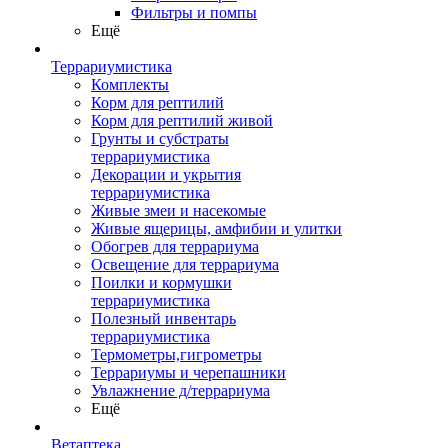
Фильтры и помпы
Ещё
Террариумистика
Комплекты
Корм для рептилий
Корм для рептилий живой
Грунты и субстраты
террариумистика
Декорации и укрытия
террариумистика
Живые змеи и насекомые
Живые ящерицы, амфибии и улитки
Обогрев для террариума
Освещение для террариума
Поилки и кормушки
террариумистика
Полезный инвентарь
террариумистика
Термометры,гигрометры
Террариумы и черепашники
Увлажнение д/террариума
Ещё
Ветаптека