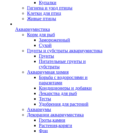
Купалки
Гигиена и уход птицы
Клетки для птиц
Живые птицы
Аквариумистика
Корм для рыб
Замороженный
Сухой
Грунты и субстраты аквариумистика
Грунты
Питательные грунты и
субстраты
Аквариумная химия
Борьба с водорослями и
паразитами
Кондиционеры и добавки
Лекарства для рыб
Тесты
Удобрения для растений
Аквариумы
Декорации аквариумистика
Гроты,камни
Растения,коряги
Фон