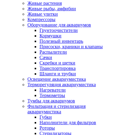
Живые растения
Живые рыбы, амфибии
Живые улитки
Компрессоры
Оборудование для аквариумов
Грунтоочистители
Кормушки
Полезный инвентарь
Присоски, краники и клапаны
Распылители
Сачки
Скребки и щетки
Транспортировка
Шланги и трубки
Освещение аквариумистика
Терморегуляция аквариумистика
Нагреватели
Термометры
Тумбы для аквариумов
Фильтрация и стерилизация
аквариумистика
Губки
Наполнители для фильтров
Роторы
Стерилизаторы