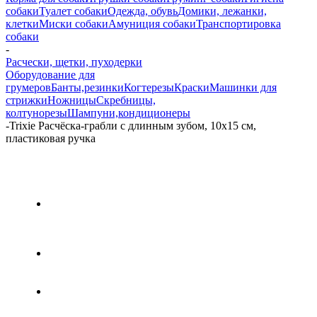
собаки
Туалет собаки
Одежда, обувь
Домики, лежанки,
клетки
Миски собаки
Амуниция собаки
Транспортировка
собаки
-
Расчески, щетки, пуходерки
Оборудование для
грумеров
Банты,резинки
Когтерезы
Краски
Машинки для
стрижки
Ножницы
Скребницы,
колтунорезы
Шампуни,кондиционеры
-
Trixie Расчёска-грабли с длинным зубом, 10х15 см,
пластиковая ручка