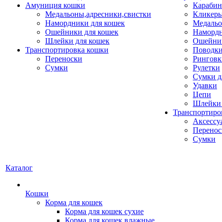
Амуниция кошки
Карабин
Медальоны,адресники,свистки
Кликеры
Намордники для кошек
Медальо
Ошейники для кошек
Наморд
Шлейки для кошек
Ошейник
Транспортировка кошки
Поводки
Переноски
Ринговк
Сумки
Рулетки
Сумки д
Удавки
Цепи
Шлейки 
Транспортиро
Аксессу
Перенос
Сумки
Каталог
Кошки
Корма для кошек
Корма для кошек сухие
Корма для кошек влажные