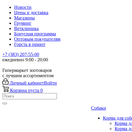
Новости
Цены и доставка
Магазины
Груминг
Ветклиника
Бонусная программа
Оптовым покупателям
Горсть в приют
+7 (383) 207-55-00
ежедневно 9:00 - 20:00
Гипермаркет зоотоваров
с лучшим ассортиментом
Личный кабинет
Войти
Корзина
пуста
0
Собаки
Корма для соб
Корма д
Корма д