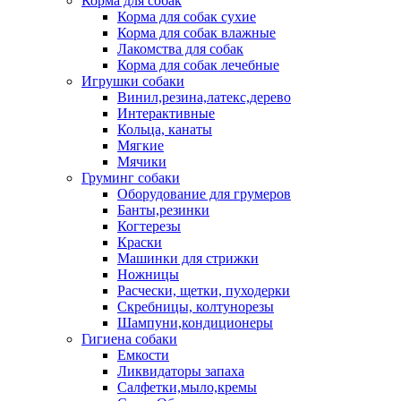
Корма для собак
Корма для собак сухие
Корма для собак влажные
Лакомства для собак
Корма для собак лечебные
Игрушки собаки
Винил,резина,латекс,дерево
Интерактивные
Кольца, канаты
Мягкие
Мячики
Груминг собаки
Оборудование для грумеров
Банты,резинки
Когтерезы
Краски
Машинки для стрижки
Ножницы
Расчески, щетки, пуходерки
Скребницы, колтунорезы
Шампуни,кондиционеры
Гигиена собаки
Емкости
Ликвидаторы запаха
Салфетки,мыло,кремы