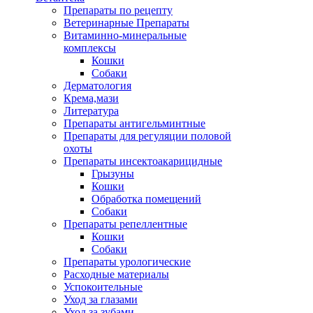
Препараты по рецепту
Ветеринарные Препараты
Витаминно-минеральные
комплексы
Кошки
Собаки
Дерматология
Крема,мази
Литература
Препараты антигельминтные
Препараты для регуляции половой
охоты
Препараты инсектоакарицидные
Грызуны
Кошки
Обработка помещений
Собаки
Препараты репеллентные
Кошки
Собаки
Препараты урологические
Расходные материалы
Успокоительные
Уход за глазами
Уход за зубами