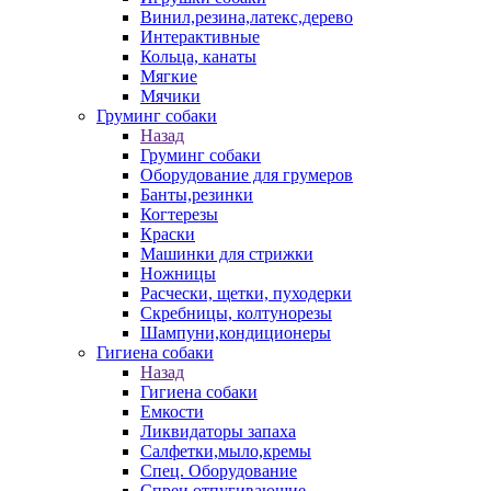
Винил,резина,латекс,дерево
Интерактивные
Кольца, канаты
Мягкие
Мячики
Груминг собаки
Назад
Груминг собаки
Оборудование для грумеров
Банты,резинки
Когтерезы
Краски
Машинки для стрижки
Ножницы
Расчески, щетки, пуходерки
Скребницы, колтунорезы
Шампуни,кондиционеры
Гигиена собаки
Назад
Гигиена собаки
Емкости
Ликвидаторы запаха
Салфетки,мыло,кремы
Спец. Оборудование
Спреи отпугивающие