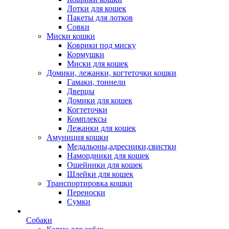
Лотки для кошек
Пакеты для лотков
Совки
Миски кошки
Коврики под миску
Кормушки
Миски для кошек
Домики, лежанки, когтеточки кошки
Гамаки, тоннели
Дверцы
Домики для кошек
Когтеточки
Комплексы
Лежанки для кошек
Амуниция кошки
Медальоны,адресники,свистки
Намордники для кошек
Ошейники для кошек
Шлейки для кошек
Транспортировка кошки
Переноски
Сумки
Собаки