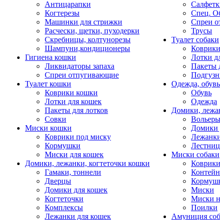
Антицарапки
Салфетк
Когтерезы
Спец. О
Машинки для стрижки
Спреи о
Расчески, щетки, пуходерки
Трусы
Скребницы, колтунорезы
Туалет собаки
Шампуни,кондиционеры
Коврик
Гигиена кошки
Лотки д
Ликвидаторы запаха
Пакеты 
Спреи отпугивающие
Подгузн
Туалет кошки
Одежда, обувь
Коврики кошки
Обувь
Лотки для кошек
Одежда
Пакеты для лотков
Домики, лежа
Совки
Вольеры
Миски кошки
Домики 
Коврики под миску
Лежанки
Кормушки
Лестни
Миски для кошек
Миски собаки
Домики, лежанки, когтеточки кошки
Коврики
Гамаки, тоннели
Контей
Дверцы
Кормуш
Домики для кошек
Миски
Когтеточки
Миски н
Комплексы
Поилки
Лежанки для кошек
Амуниция со