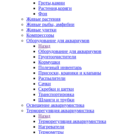
Гроты,камни
Растения,коряги
Фон
Живые растения
Живые рыбы, амфибии
Живые улитки
Компрессоры
Оборудование для аквариумов
Назад
Оборудование для аквариумов
Грунтоочистители
Кормушки
Полезный инвентарь
Присоски, краники и клапаны
Распылители
Сачки
Скребки и щетки
Транспортировка
Шланги и трубки
Освещение аквариумистика
Терморегуляция аквариумистика
Назад
Терморегуляция аквариумистика
Нагреватели
Термометры