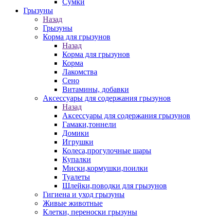
Сумки
Грызуны
Назад
Грызуны
Корма для грызунов
Назад
Корма для грызунов
Корма
Лакомства
Сено
Витамины, добавки
Аксессуары для содержания грызунов
Назад
Аксессуары для содержания грызунов
Гамаки,тоннели
Домики
Игрушки
Колеса,прогулочные шары
Купалки
Миски,кормушки,поилки
Туалеты
Шлейки,поводки для грызунов
Гигиена и уход грызуны
Живые животные
Клетки, переноски грызуны