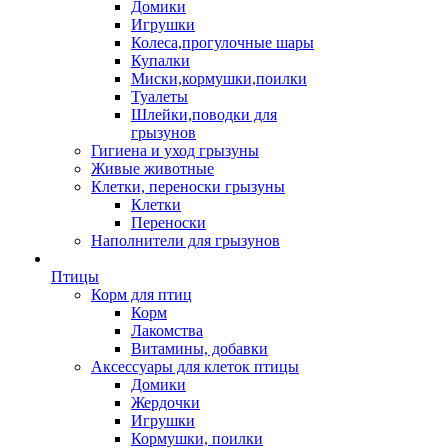
Домики
Игрушки
Колеса,прогулочные шары
Купалки
Миски,кормушки,поилки
Туалеты
Шлейки,поводки для
грызунов
Гигиена и уход грызуны
Живые животные
Клетки, переноски грызуны
Клетки
Переноски
Наполнители для грызунов
Птицы
Корм для птиц
Корм
Лакомства
Витамины, добавки
Аксессуары для клеток птицы
Домики
Жердочки
Игрушки
Кормушки, поилки