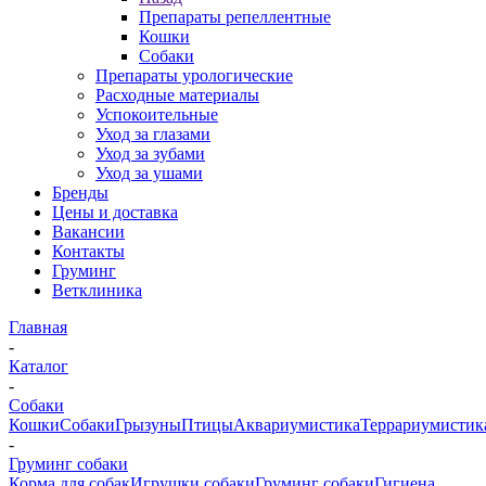
Препараты репеллентные
Кошки
Собаки
Препараты урологические
Расходные материалы
Успокоительные
Уход за глазами
Уход за зубами
Уход за ушами
Бренды
Цены и доставка
Вакансии
Контакты
Груминг
Ветклиника
Главная
-
Каталог
-
Собаки
Кошки
Собаки
Грызуны
Птицы
Аквариумистика
Террариумистик
-
Груминг собаки
Корма для собак
Игрушки собаки
Груминг собаки
Гигиена