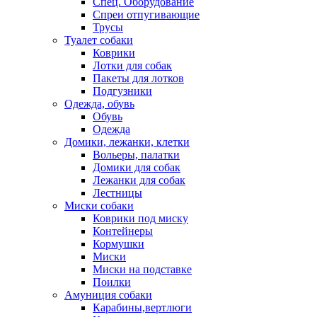
Спец. Оборудование
Спреи отпугивающие
Трусы
Туалет собаки
Коврики
Лотки для собак
Пакеты для лотков
Подгузники
Одежда, обувь
Обувь
Одежда
Домики, лежанки, клетки
Вольеры, палатки
Домики для собак
Лежанки для собак
Лестницы
Миски собаки
Коврики под миску
Контейнеры
Кормушки
Миски
Миски на подставке
Поилки
Амуниция собаки
Карабины,вертлюги