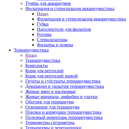
Тумбы для аквариумов
Фильтрация и стерилизация аквариумистика
Назад
Фильтрация и стерилизация аквариумистика
Губки
Наполнители для фильтров
Роторы
Стерилизаторы
Фильтры и помпы
Террариумистика
Назад
Террариумистика
Комплекты
Корм для рептилий
Корм для рептилий живой
Грунты и субстраты террариумистика
Декорации и укрытия террариумистика
Живые змеи и насекомые
Живые ящерицы, амфибии и улитки
Обогрев для террариума
Освещение для террариума
Поилки и кормушки террариумистика
Полезный инвентарь террариумистика
Термометры,гигрометры
Террариумы и черепашники