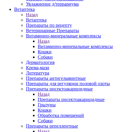
Увлажнение д/террариума
Ветаптека
Назад
Ветаптека
Препараты по рецепту
Ветеринарные Препараты
Витаминно-минеральные комплексы
Назад
Витаминно-минеральные комплексы
Кошки
Собаки
Дерматология
Крема,мази
Литература
Препараты антигельминтные
Препараты для регуляции половой охоты
Препараты инсектоакарицидные
Назад
Препараты инсектоакарицидные
Грызуны
Кошки
Обработка помещений
Собаки
Препараты репеллентные
Назад