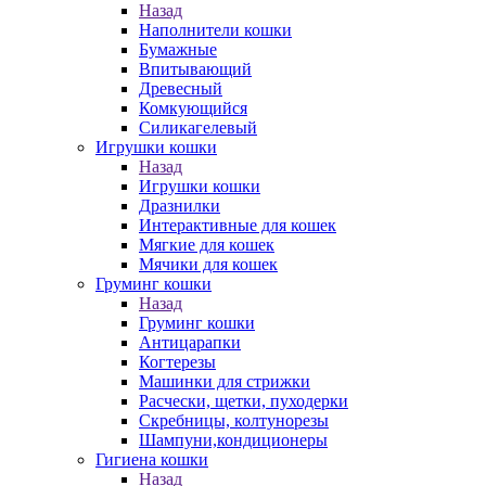
Назад
Наполнители кошки
Бумажные
Впитывающий
Древесный
Комкующийся
Силикагелевый
Игрушки кошки
Назад
Игрушки кошки
Дразнилки
Интерактивные для кошек
Мягкие для кошек
Мячики для кошек
Груминг кошки
Назад
Груминг кошки
Антицарапки
Когтерезы
Машинки для стрижки
Расчески, щетки, пуходерки
Скребницы, колтунорезы
Шампуни,кондиционеры
Гигиена кошки
Назад