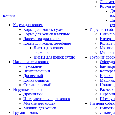
Лакомст
Корма д
Ди
вл
Кошки
Ди
Корма для кошек
су
Корма для кошек сухие
Игрушки соба
Корма для кошек влажные
Винил,р
Лакомства для кошек
Интерак
Корма для кошек лечебные
Кольца,
Диеты для кошек
Мягкие
влажные
Мячики
Диеты для кошек сухие
Груминг соба
Наполнители кошки
Оборудо
Бумажные
Банты,р
Впитывающий
Когтере
Древесный
Краски
Комкующийся
Машинки
Силикагелевый
Ножни
Игрушки кошки
Расческ
Дразнилки
Скребни
Интерактивные для кошек
Шампун
Мягкие для кошек
Гигиена соба
Мячики для кошек
Емкости
Груминг кошки
Ликвида