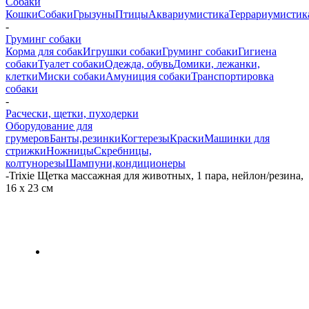
Собаки
Кошки
Собаки
Грызуны
Птицы
Аквариумистика
Террариумистик
-
Груминг собаки
Корма для собак
Игрушки собаки
Груминг собаки
Гигиена
собаки
Туалет собаки
Одежда, обувь
Домики, лежанки,
клетки
Миски собаки
Амуниция собаки
Транспортировка
собаки
-
Расчески, щетки, пуходерки
Оборудование для
грумеров
Банты,резинки
Когтерезы
Краски
Машинки для
стрижки
Ножницы
Скребницы,
колтунорезы
Шампуни,кондиционеры
-
Trixie Щетка массажная для животных, 1 пара, нейлон/резина,
16 х 23 см