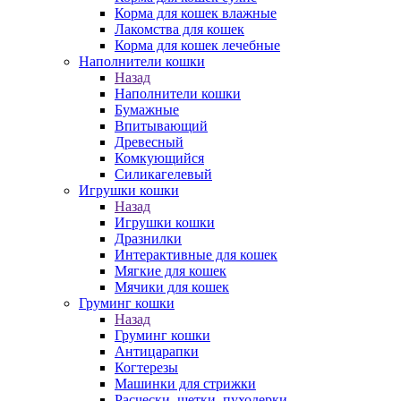
Корма для кошек влажные
Лакомства для кошек
Корма для кошек лечебные
Наполнители кошки
Назад
Наполнители кошки
Бумажные
Впитывающий
Древесный
Комкующийся
Силикагелевый
Игрушки кошки
Назад
Игрушки кошки
Дразнилки
Интерактивные для кошек
Мягкие для кошек
Мячики для кошек
Груминг кошки
Назад
Груминг кошки
Антицарапки
Когтерезы
Машинки для стрижки
Расчески, щетки, пуходерки