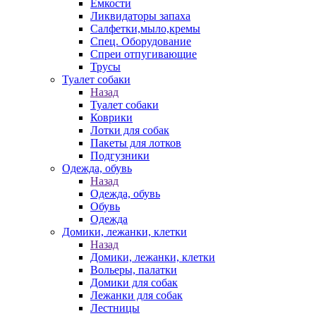
Емкости
Ликвидаторы запаха
Салфетки,мыло,кремы
Спец. Оборудование
Спреи отпугивающие
Трусы
Туалет собаки
Назад
Туалет собаки
Коврики
Лотки для собак
Пакеты для лотков
Подгузники
Одежда, обувь
Назад
Одежда, обувь
Обувь
Одежда
Домики, лежанки, клетки
Назад
Домики, лежанки, клетки
Вольеры, палатки
Домики для собак
Лежанки для собак
Лестницы