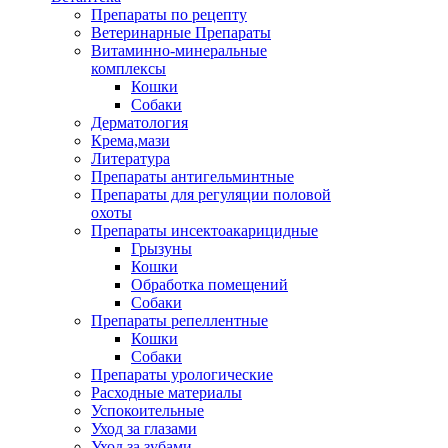
Препараты по рецепту
Ветеринарные Препараты
Витаминно-минеральные
комплексы
Кошки
Собаки
Дерматология
Крема,мази
Литература
Препараты антигельминтные
Препараты для регуляции половой
охоты
Препараты инсектоакарицидные
Грызуны
Кошки
Обработка помещений
Собаки
Препараты репеллентные
Кошки
Собаки
Препараты урологические
Расходные материалы
Успокоительные
Уход за глазами
Уход за зубами