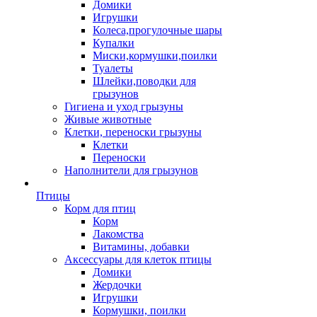
Домики
Игрушки
Колеса,прогулочные шары
Купалки
Миски,кормушки,поилки
Туалеты
Шлейки,поводки для
грызунов
Гигиена и уход грызуны
Живые животные
Клетки, переноски грызуны
Клетки
Переноски
Наполнители для грызунов
Птицы
Корм для птиц
Корм
Лакомства
Витамины, добавки
Аксессуары для клеток птицы
Домики
Жердочки
Игрушки
Кормушки, поилки