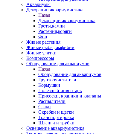
Аквариумы
Декорации аквариумистика
Назад
Декорации аквариумистика
Гроты,камни
Растения,коряги
Фон
Живые растения
Живые рыбы, амфибии
Живые улитки
Компрессоры
Оборудование для аквариумов
Назад
Оборудование для аквариумов
Грунтоочистители
Кормушки
Полезный инвентарь
Присоски, краники и клапаны
Распылители
Сачки
Скребки и щетки
Транспортировка
Шланги и трубки
Освещение аквариумистика
Терморегуляция аквариумистика