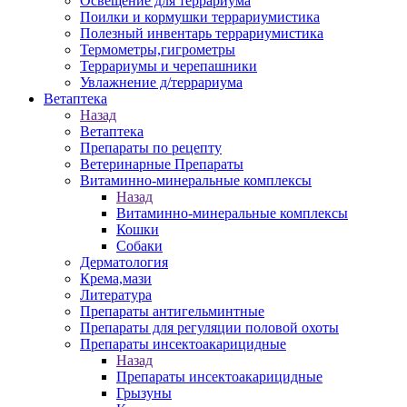
Освещение для террариума
Поилки и кормушки террариумистика
Полезный инвентарь террариумистика
Термометры,гигрометры
Террариумы и черепашники
Увлажнение д/террариума
Ветаптека
Назад
Ветаптека
Препараты по рецепту
Ветеринарные Препараты
Витаминно-минеральные комплексы
Назад
Витаминно-минеральные комплексы
Кошки
Собаки
Дерматология
Крема,мази
Литература
Препараты антигельминтные
Препараты для регуляции половой охоты
Препараты инсектоакарицидные
Назад
Препараты инсектоакарицидные
Грызуны