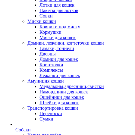
Лотки для кошек
Пакеты для лотков
Совки
Миски кошки
Коврики под миску
Кормушки
Миски для кошек
Домики, лежанки, когтеточки кошки
Гамаки, тоннели
Дверцы
Домики для кошек
Когтеточки
Комплексы
Лежанки для кошек
Амуниция кошки
Медальоны,адресники,свистки
Намордники для кошек
Ошейники для кошек
Шлейки для кошек
Транспортировка кошки
Переноски
Сумки
Собаки