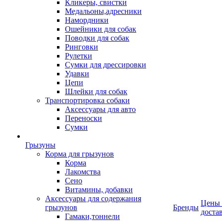
Кликеры, свистки
Медальоны,адресники
Намордники
Ошейники для собак
Поводки для собак
Ринговки
Рулетки
Сумки для дрессировки
Удавки
Цепи
Шлейки для собак
Транспортировка собаки
Аксессуары для авто
Переноски
Сумки
Грызуны
Корма для грызунов
Корма
Лакомства
Сено
Витамины, добавки
Аксессуары для содержания
Цены
грызунов
Бренды
доста
Гамаки,тоннели