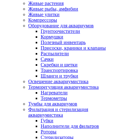
Живые растения
Живые рыбы, амфибии
Живые улитки
Компрессоры
Оборудование для аквариумов
Грунтоочистители
Кормушки
Полезный инвентарь
Присоски, краники и клапаны
Распылители
Сачки
Скребки и щетки
Транспортировка
Шланги и трубки
Освещение аквариумистика
Терморегуляция аквариумистика
Нагреватели
Термометры
Тумбы для аквариумов
Фильтрация и стерилизация
аквариумистика
Губки
Наполнители для фильтров
Роторы
Стерилизаторы