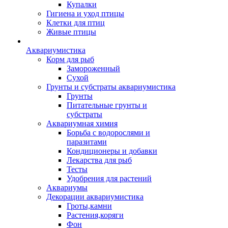
Купалки
Гигиена и уход птицы
Клетки для птиц
Живые птицы
Аквариумистика
Корм для рыб
Замороженный
Сухой
Грунты и субстраты аквариумистика
Грунты
Питательные грунты и
субстраты
Аквариумная химия
Борьба с водорослями и
паразитами
Кондиционеры и добавки
Лекарства для рыб
Тесты
Удобрения для растений
Аквариумы
Декорации аквариумистика
Гроты,камни
Растения,коряги
Фон