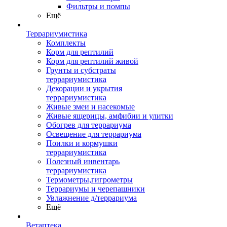
Фильтры и помпы
Ещё
Террариумистика
Комплекты
Корм для рептилий
Корм для рептилий живой
Грунты и субстраты
террариумистика
Декорации и укрытия
террариумистика
Живые змеи и насекомые
Живые ящерицы, амфибии и улитки
Обогрев для террариума
Освещение для террариума
Поилки и кормушки
террариумистика
Полезный инвентарь
террариумистика
Термометры,гигрометры
Террариумы и черепашники
Увлажнение д/террариума
Ещё
Ветаптека