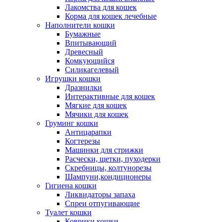
Лакомства для кошек
Корма для кошек лечебные
Наполнители кошки
Бумажные
Впитывающий
Древесный
Комкующийся
Силикагелевый
Игрушки кошки
Дразнилки
Интерактивные для кошек
Мягкие для кошек
Мячики для кошек
Груминг кошки
Антицарапки
Когтерезы
Машинки для стрижки
Расчески, щетки, пуходерки
Скребницы, колтунорезы
Шампуни,кондиционеры
Гигиена кошки
Ликвидаторы запаха
Спреи отпугивающие
Туалет кошки
Коврики кошки