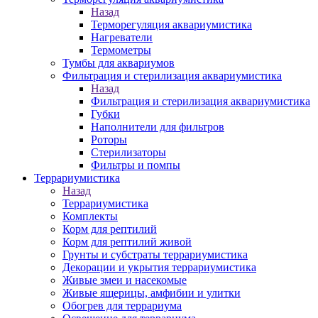
Назад
Терморегуляция аквариумистика
Нагреватели
Термометры
Тумбы для аквариумов
Фильтрация и стерилизация аквариумистика
Назад
Фильтрация и стерилизация аквариумистика
Губки
Наполнители для фильтров
Роторы
Стерилизаторы
Фильтры и помпы
Террариумистика
Назад
Террариумистика
Комплекты
Корм для рептилий
Корм для рептилий живой
Грунты и субстраты террариумистика
Декорации и укрытия террариумистика
Живые змеи и насекомые
Живые ящерицы, амфибии и улитки
Обогрев для террариума