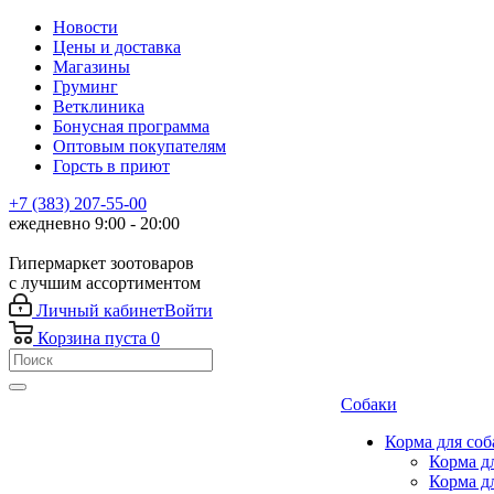
Новости
Цены и доставка
Магазины
Груминг
Ветклиника
Бонусная программа
Оптовым покупателям
Горсть в приют
+7 (383) 207-55-00
ежедневно 9:00 - 20:00
Гипермаркет зоотоваров
с лучшим ассортиментом
Личный кабинет
Войти
Корзина
пуста
0
Собаки
Корма для соб
Корма д
Корма д