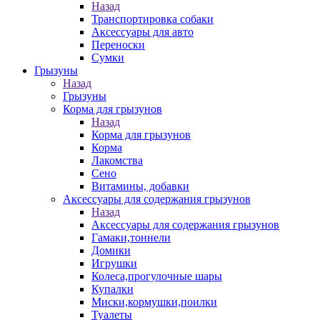
Назад
Транспортировка собаки
Аксессуары для авто
Переноски
Сумки
Грызуны
Назад
Грызуны
Корма для грызунов
Назад
Корма для грызунов
Корма
Лакомства
Сено
Витамины, добавки
Аксессуары для содержания грызунов
Назад
Аксессуары для содержания грызунов
Гамаки,тоннели
Домики
Игрушки
Колеса,прогулочные шары
Купалки
Миски,кормушки,поилки
Туалеты