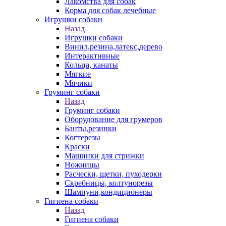
Лакомства для собак
Корма для собак лечебные
Игрушки собаки
Назад
Игрушки собаки
Винил,резина,латекс,дерево
Интерактивные
Кольца, канаты
Мягкие
Мячики
Груминг собаки
Назад
Груминг собаки
Оборудование для грумеров
Банты,резинки
Когтерезы
Краски
Машинки для стрижки
Ножницы
Расчески, щетки, пуходерки
Скребницы, колтунорезы
Шампуни,кондиционеры
Гигиена собаки
Назад
Гигиена собаки