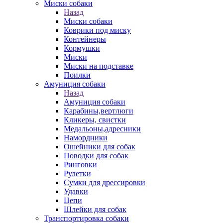
Миски собаки
Назад
Миски собаки
Коврики под миску
Контейнеры
Кормушки
Миски
Миски на подставке
Поилки
Амуниция собаки
Назад
Амуниция собаки
Карабины,вертлюги
Кликеры, свистки
Медальоны,адресники
Намордники
Ошейники для собак
Поводки для собак
Ринговки
Рулетки
Сумки для дрессировки
Удавки
Цепи
Шлейки для собак
Транспортировка собаки