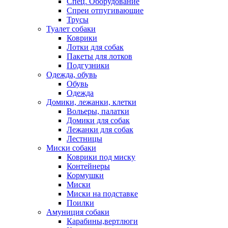
Спец. Оборудование
Спреи отпугивающие
Трусы
Туалет собаки
Коврики
Лотки для собак
Пакеты для лотков
Подгузники
Одежда, обувь
Обувь
Одежда
Домики, лежанки, клетки
Вольеры, палатки
Домики для собак
Лежанки для собак
Лестницы
Миски собаки
Коврики под миску
Контейнеры
Кормушки
Миски
Миски на подставке
Поилки
Амуниция собаки
Карабины,вертлюги