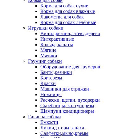
Корма для собак
Корма для собак сухие
Корма для собак влажные
Лакомства для собак
Корма для собак лечебные
Игрушки собаки
Винил,резина,латекс,дерево
Интерактивные
Кольца, канаты
Мягкие
Мячики
Груминг собаки
Оборудование для грумеров
Банты,резинки
Когтерезы
Краски
Машинки для стрижки
Ножницы
Расчески, щетки, пуходерки
Скребницы, колтунорезы
Шампуни,кондиционеры
Гигиена собаки
Емкости
Ликвидаторы запаха
Салфетки,мыло,кремы