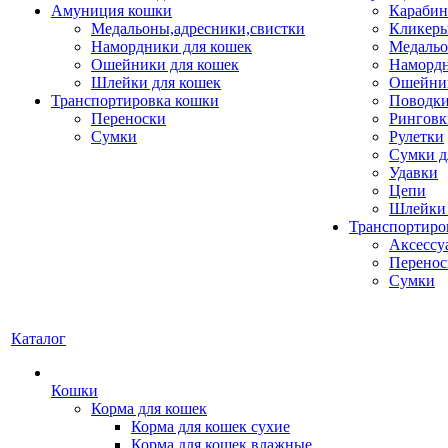
Амуниция кошки
Карабин
Медальоны,адресники,свистки
Кликеры
Намордники для кошек
Медальо
Ошейники для кошек
Наморд
Шлейки для кошек
Ошейник
Транспортировка кошки
Поводки
Переноски
Ринговк
Сумки
Рулетки
Сумки д
Удавки
Цепи
Шлейки 
Транспортиро
Аксессу
Перенос
Сумки
Каталог
Кошки
Корма для кошек
Корма для кошек сухие
Корма для кошек влажные