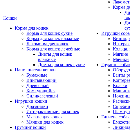
Лакомст
Корма д
Ди
вл
Кошки
Ди
Корма для кошек
су
Корма для кошек сухие
Игрушки соба
Корма для кошек влажные
Винил,р
Лакомства для кошек
Интерак
Корма для кошек лечебные
Кольца,
Диеты для кошек
Мягкие
влажные
Мячики
Диеты для кошек сухие
Груминг соба
Наполнители кошки
Оборудо
Бумажные
Банты,р
Впитывающий
Когтере
Древесный
Краски
Комкующийся
Машинки
Силикагелевый
Ножни
Игрушки кошки
Расческ
Дразнилки
Скребни
Интерактивные для кошек
Шампун
Мягкие для кошек
Гигиена соба
Мячики для кошек
Емкости
Груминг кошки
Ликвида