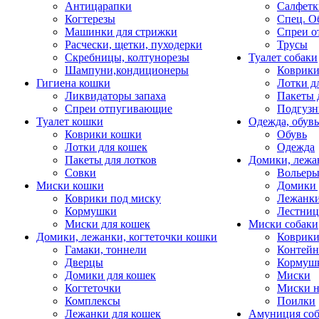
Антицарапки
Салфетк
Когтерезы
Спец. О
Машинки для стрижки
Спреи о
Расчески, щетки, пуходерки
Трусы
Скребницы, колтунорезы
Туалет собаки
Шампуни,кондиционеры
Коврик
Гигиена кошки
Лотки д
Ликвидаторы запаха
Пакеты 
Спреи отпугивающие
Подгузн
Туалет кошки
Одежда, обувь
Коврики кошки
Обувь
Лотки для кошек
Одежда
Пакеты для лотков
Домики, лежа
Совки
Вольеры
Миски кошки
Домики 
Коврики под миску
Лежанки
Кормушки
Лестни
Миски для кошек
Миски собаки
Домики, лежанки, когтеточки кошки
Коврики
Гамаки, тоннели
Контей
Дверцы
Кормуш
Домики для кошек
Миски
Когтеточки
Миски н
Комплексы
Поилки
Лежанки для кошек
Амуниция со