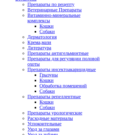
Препараты по рецепту
Ветеринарные Препараты
Витаминно-минеральные
комплексы
Кошки
Собаки
Дерматология
Крема,мази
Литература
Препараты антигельминтные
Препараты для регуляции половой
охоты
Препараты инсектоакарицидные
Грызуны
Кошки
Обработка помещений
Собаки
Препараты репеллентные
Кошки
Собаки
Препараты урологические
Расходные материалы
Успокоительные
Уход за глазами
Уход за зубами