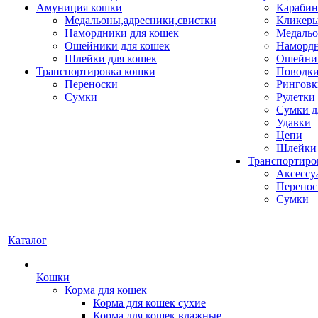
Амуниция кошки
Карабин
Медальоны,адресники,свистки
Кликеры
Намордники для кошек
Медальо
Ошейники для кошек
Наморд
Шлейки для кошек
Ошейник
Транспортировка кошки
Поводки
Переноски
Ринговк
Сумки
Рулетки
Сумки д
Удавки
Цепи
Шлейки 
Транспортиро
Аксессу
Перенос
Сумки
Каталог
Кошки
Корма для кошек
Корма для кошек сухие
Корма для кошек влажные