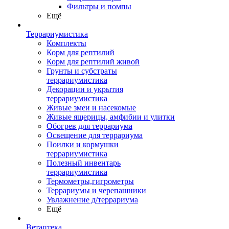
Фильтры и помпы
Ещё
Террариумистика
Комплекты
Корм для рептилий
Корм для рептилий живой
Грунты и субстраты
террариумистика
Декорации и укрытия
террариумистика
Живые змеи и насекомые
Живые ящерицы, амфибии и улитки
Обогрев для террариума
Освещение для террариума
Поилки и кормушки
террариумистика
Полезный инвентарь
террариумистика
Термометры,гигрометры
Террариумы и черепашники
Увлажнение д/террариума
Ещё
Ветаптека