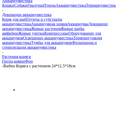
Аквариумистика
Кошки
Собаки
Грызуны
Птицы
Аквариумистика
Террариумистик
-
Декорации аквариумистика
Корм для рыб
Грунты и субстраты
аквариумистика
Аквариумная химия
Аквариумы
Декорации
аквариумистика
Живые растения
Живые рыбы,
амфибии
Живые улитки
Компрессоры
Оборудование для
аквариумов
Освещение аквариумистика
Терморегуляция
аквариумистика
Тумбы для аквариумов
Фильтрация и
стерилизация аквариумистика
-
Растения,коряги
Гроты,камни
Фон
-
Barbus Коряга с растением 24*11,5*18см