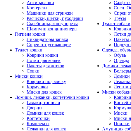
Антицарапки
Салфетк
Когтерезы
Спец. О
Машинки для стрижки
Спреи о
Расчески, щетки, пуходерки
Трусы
Скребницы, колтунорезы
Туалет собаки
Шампуни,кондиционеры
Коврик
Гигиена кошки
Лотки д
Ликвидаторы запаха
Пакеты 
Спреи отпугивающие
Подгузн
Туалет кошки
Одежда, обувь
Коврики кошки
Обувь
Лотки для кошек
Одежда
Пакеты для лотков
Домики, лежа
Совки
Вольеры
Миски кошки
Домики 
Коврики под миску
Лежанки
Кормушки
Лестни
Миски для кошек
Миски собаки
Домики, лежанки, когтеточки кошки
Коврики
Гамаки, тоннели
Контей
Дверцы
Кормуш
Домики для кошек
Миски
Когтеточки
Миски н
Комплексы
Поилки
Лежанки для кошек
Амуниция со