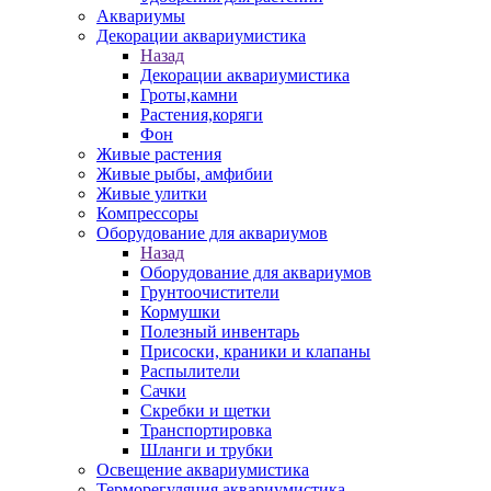
Аквариумы
Декорации аквариумистика
Назад
Декорации аквариумистика
Гроты,камни
Растения,коряги
Фон
Живые растения
Живые рыбы, амфибии
Живые улитки
Компрессоры
Оборудование для аквариумов
Назад
Оборудование для аквариумов
Грунтоочистители
Кормушки
Полезный инвентарь
Присоски, краники и клапаны
Распылители
Сачки
Скребки и щетки
Транспортировка
Шланги и трубки
Освещение аквариумистика
Терморегуляция аквариумистика