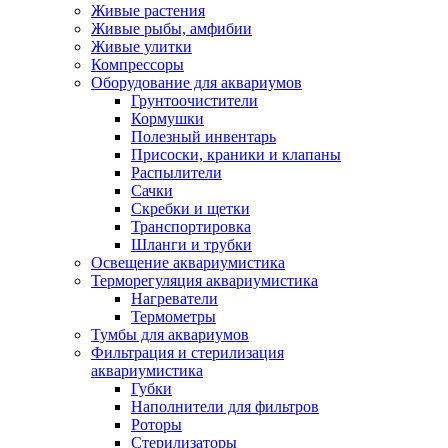
Живые растения
Живые рыбы, амфибии
Живые улитки
Компрессоры
Оборудование для аквариумов
Грунтоочистители
Кормушки
Полезный инвентарь
Присоски, краники и клапаны
Распылители
Сачки
Скребки и щетки
Транспортировка
Шланги и трубки
Освещение аквариумистика
Терморегуляция аквариумистика
Нагреватели
Термометры
Тумбы для аквариумов
Фильтрация и стерилизация
аквариумистика
Губки
Наполнители для фильтров
Роторы
Стерилизаторы