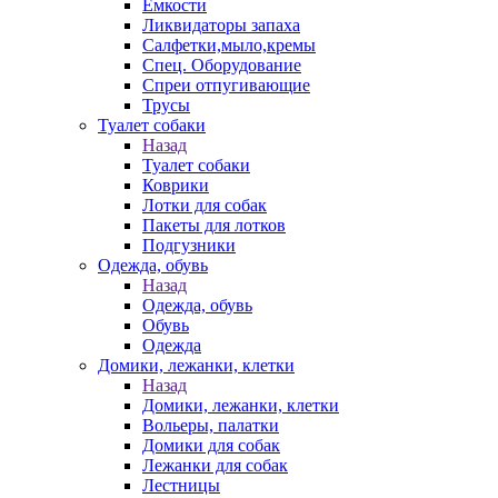
Емкости
Ликвидаторы запаха
Салфетки,мыло,кремы
Спец. Оборудование
Спреи отпугивающие
Трусы
Туалет собаки
Назад
Туалет собаки
Коврики
Лотки для собак
Пакеты для лотков
Подгузники
Одежда, обувь
Назад
Одежда, обувь
Обувь
Одежда
Домики, лежанки, клетки
Назад
Домики, лежанки, клетки
Вольеры, палатки
Домики для собак
Лежанки для собак
Лестницы