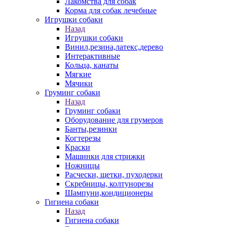
Лакомства для собак
Корма для собак лечебные
Игрушки собаки
Назад
Игрушки собаки
Винил,резина,латекс,дерево
Интерактивные
Кольца, канаты
Мягкие
Мячики
Груминг собаки
Назад
Груминг собаки
Оборудование для грумеров
Банты,резинки
Когтерезы
Краски
Машинки для стрижки
Ножницы
Расчески, щетки, пуходерки
Скребницы, колтунорезы
Шампуни,кондиционеры
Гигиена собаки
Назад
Гигиена собаки