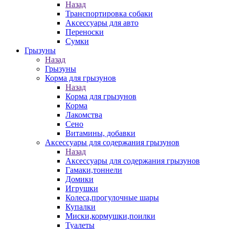
Назад
Транспортировка собаки
Аксессуары для авто
Переноски
Сумки
Грызуны
Назад
Грызуны
Корма для грызунов
Назад
Корма для грызунов
Корма
Лакомства
Сено
Витамины, добавки
Аксессуары для содержания грызунов
Назад
Аксессуары для содержания грызунов
Гамаки,тоннели
Домики
Игрушки
Колеса,прогулочные шары
Купалки
Миски,кормушки,поилки
Туалеты