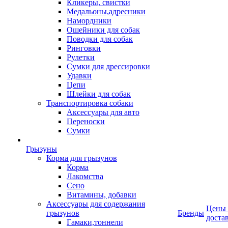
Кликеры, свистки
Медальоны,адресники
Намордники
Ошейники для собак
Поводки для собак
Ринговки
Рулетки
Сумки для дрессировки
Удавки
Цепи
Шлейки для собак
Транспортировка собаки
Аксессуары для авто
Переноски
Сумки
Грызуны
Корма для грызунов
Корма
Лакомства
Сено
Витамины, добавки
Аксессуары для содержания
Цены
грызунов
Бренды
доста
Гамаки,тоннели