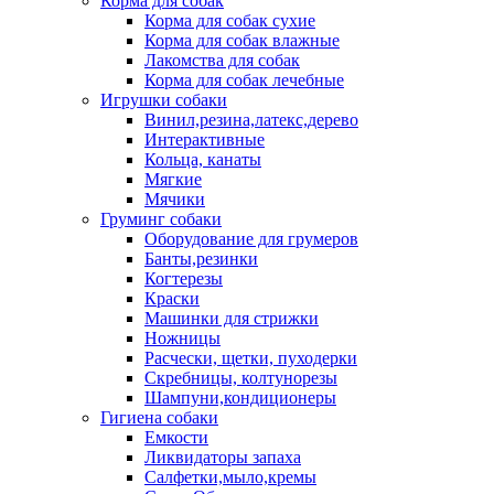
Корма для собак
Корма для собак сухие
Корма для собак влажные
Лакомства для собак
Корма для собак лечебные
Игрушки собаки
Винил,резина,латекс,дерево
Интерактивные
Кольца, канаты
Мягкие
Мячики
Груминг собаки
Оборудование для грумеров
Банты,резинки
Когтерезы
Краски
Машинки для стрижки
Ножницы
Расчески, щетки, пуходерки
Скребницы, колтунорезы
Шампуни,кондиционеры
Гигиена собаки
Емкости
Ликвидаторы запаха
Салфетки,мыло,кремы