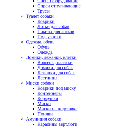
Спец. Оборудование
Спреи отпугивающие
Трусы
Туалет собаки
Коврики
Лотки для собак
Пакеты для лотков
Подгузники
Одежда, обувь
Обувь
Одежда
Домики, лежанки, клетки
Вольеры, палатки
Домики для собак
Лежанки для собак
Лестницы
Миски собаки
Коврики под миску
Контейнеры
Кормушки
Миски
Миски на подставке
Поилки
Амуниция собаки
Карабины,вертлюги