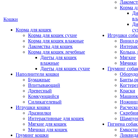
Лакомст
Корма д
Ди
вл
Кошки
Ди
Корма для кошек
су
Корма для кошек сухие
Игрушки соба
Корма для кошек влажные
Винил,р
Лакомства для кошек
Интерак
Корма для кошек лечебные
Кольца,
Диеты для кошек
Мягкие
влажные
Мячики
Диеты для кошек сухие
Груминг соба
Наполнители кошки
Оборудо
Бумажные
Банты,р
Впитывающий
Когтере
Древесный
Краски
Комкующийся
Машинки
Силикагелевый
Ножни
Игрушки кошки
Расческ
Дразнилки
Скребни
Интерактивные для кошек
Шампун
Мягкие для кошек
Гигиена соба
Мячики для кошек
Емкости
Груминг кошки
Ликвида