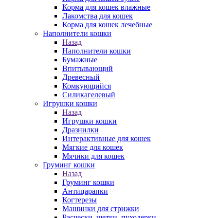
Корма для кошек влажные
Лакомства для кошек
Корма для кошек лечебные
Наполнители кошки
Назад
Наполнители кошки
Бумажные
Впитывающий
Древесный
Комкующийся
Силикагелевый
Игрушки кошки
Назад
Игрушки кошки
Дразнилки
Интерактивные для кошек
Мягкие для кошек
Мячики для кошек
Груминг кошки
Назад
Груминг кошки
Антицарапки
Когтерезы
Машинки для стрижки
Расчески, щетки, пуходерки