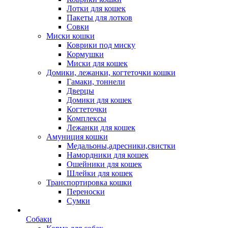
Лотки для кошек
Пакеты для лотков
Совки
Миски кошки
Коврики под миску
Кормушки
Миски для кошек
Домики, лежанки, когтеточки кошки
Гамаки, тоннели
Дверцы
Домики для кошек
Когтеточки
Комплексы
Лежанки для кошек
Амуниция кошки
Медальоны,адресники,свистки
Намордники для кошек
Ошейники для кошек
Шлейки для кошек
Транспортировка кошки
Переноски
Сумки
Собаки