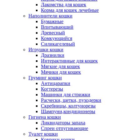
Лакомства для кошек
Корма для кошек лечебные
Наполнители кошки
Бумажные
Впитывающий
Древесный
Комкующийся
Силикагелевый
Игрушки кошки
Дразнилки
Интерактивные для кошек
Мягкие для кошек
Мячики для кошек
Груминг кошки
Антицарапки
Когтерезы
Машинки для стрижки
Расчески, щетки, пуходерки
Скребницы, колтунорезы
Шампуни,кондиционеры
Гигиена кошки
Ликвидаторы запаха
Спреи отпугивающие
Туалет кошки
Коврики кошки