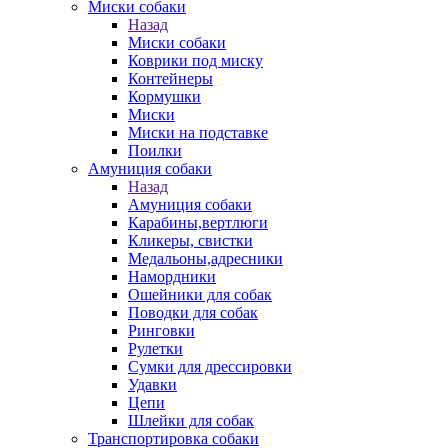
Миски собаки
Назад
Миски собаки
Коврики под миску
Контейнеры
Кормушки
Миски
Миски на подставке
Поилки
Амуниция собаки
Назад
Амуниция собаки
Карабины,вертлюги
Кликеры, свистки
Медальоны,адресники
Намордники
Ошейники для собак
Поводки для собак
Ринговки
Рулетки
Сумки для дрессировки
Удавки
Цепи
Шлейки для собак
Транспортировка собаки