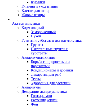
Купалки
Гигиена и уход птицы
Клетки для птиц
Живые птицы
Аквариумистика
Корм для рыб
Замороженный
Сухой
Грунты и субстраты аквариумистика
Грунты
Питательные грунты и
субстраты
Аквариумная химия
Борьба с водорослями и
паразитами
Кондиционеры и добавки
Лекарства для рыб
Тесты
Удобрения для растений
Аквариумы
Декорации аквариумистика
Гроты,камни
Растения,коряги
Фон