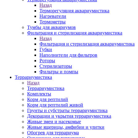
Назад
Терморегуляция аквариумистика
Нагреватели
Термометры
Тумбы для аквариумов
Фильтрация и стерилизация аквариумистика
Назад
Фильтрация и стерилизация аквариумистика
Губки
Наполнители для фильтров
Роторы
Стерилизаторы
Фильтры и помпы
Террариумистика
Назад
Террариумистика
Комплекты
Корм для рептилий
Корм для рептилий живой
Грунты и субстраты террариумистика
Декорации и укрытия террариумистика
Живые змеи и насекомые
Живые ящерицы, амфибии и улитки
Обогрев для террариума