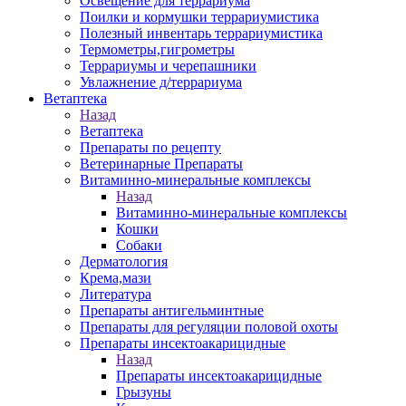
Освещение для террариума
Поилки и кормушки террариумистика
Полезный инвентарь террариумистика
Термометры,гигрометры
Террариумы и черепашники
Увлажнение д/террариума
Ветаптека
Назад
Ветаптека
Препараты по рецепту
Ветеринарные Препараты
Витаминно-минеральные комплексы
Назад
Витаминно-минеральные комплексы
Кошки
Собаки
Дерматология
Крема,мази
Литература
Препараты антигельминтные
Препараты для регуляции половой охоты
Препараты инсектоакарицидные
Назад
Препараты инсектоакарицидные
Грызуны