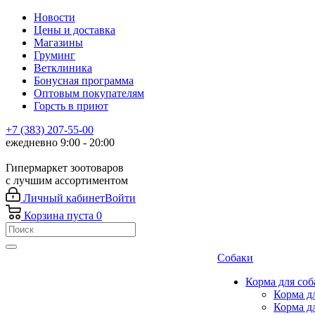
Новости
Цены и доставка
Магазины
Груминг
Ветклиника
Бонусная программа
Оптовым покупателям
Горсть в приют
+7 (383) 207-55-00
ежедневно 9:00 - 20:00
Гипермаркет зоотоваров
с лучшим ассортиментом
Личный кабинет
Войти
Корзина
пуста
0
Собаки
Корма для соб
Корма д
Корма д