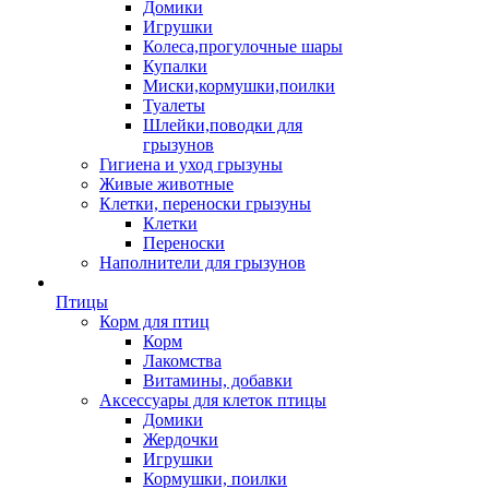
Домики
Игрушки
Колеса,прогулочные шары
Купалки
Миски,кормушки,поилки
Туалеты
Шлейки,поводки для
грызунов
Гигиена и уход грызуны
Живые животные
Клетки, переноски грызуны
Клетки
Переноски
Наполнители для грызунов
Птицы
Корм для птиц
Корм
Лакомства
Витамины, добавки
Аксессуары для клеток птицы
Домики
Жердочки
Игрушки
Кормушки, поилки