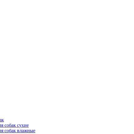
ак
ля собак сухие
ля собак влажные