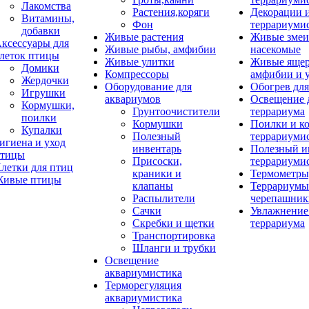
Лакомства
Растения,коряги
Декорации 
Витамины,
Фон
террариуми
добавки
Живые растения
Живые змеи
ксессуары для
Живые рыбы, амфибии
насекомые
леток птицы
Живые улитки
Живые яще
Домики
Компрессоры
амфибии и 
Жердочки
Оборудование для
Обогрев для
Игрушки
аквариумов
Освещение 
Кормушки,
Грунтоочистители
террариума
поилки
Кормушки
Поилки и к
Купалки
Полезный
террариуми
игиена и уход
инвентарь
Полезный и
тицы
Присоски,
террариуми
летки для птиц
краники и
Термометры
ивые птицы
клапаны
Террариумы
Распылители
черепашник
Сачки
Увлажнение 
Скребки и щетки
террариума
Транспортировка
Шланги и трубки
Освещение
аквариумистика
Терморегуляция
аквариумистика