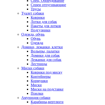
Спец. Оборудование
Спреи отпугивающие
Трусы
Туалет собаки
Коврики
Лотки для собак
Пакеты для лотков
Подгузники
Одежда, обувь
Обувь
Одежда
Домики, лежанки, клетки
Вольеры, палатки
Домики для собак
Лежанки для собак
Лестницы
Миски собаки
Коврики под миску
Контейнеры
Кормушки
Миски
Миски на подставке
Поилки
Амуниция собаки
Карабины,вертлюги