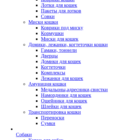
Лотки для кошек
Пакеты для лотков
Совки
Миски кошки
Коврики под миску
Кормушки
Миски для кошек
Домики, лежанки, когтеточки кошки
Гамаки, тоннели
Дверцы
Домики для кошек
Когтеточки
Комплексы
Лежанки для кошек
Амуниция кошки
Медальоны,адресники,свистки
Намордники для кошек
Ошейники для кошек
Шлейки для кошек
Транспортировка кошки
Переноски
Сумки
Собаки