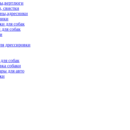
ы,вертлюги
, свистки
ны,адресники
ники
и для собак
 для собак
и
ля дрессировки
для собак
вка собаки
ары для авто
ки