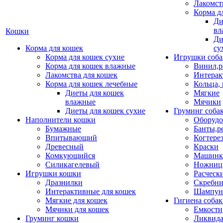
Лакомст
Корма д
Ди
вл
Кошки
Ди
Корма для кошек
су
Корма для кошек сухие
Игрушки соба
Корма для кошек влажные
Винил,р
Лакомства для кошек
Интерак
Корма для кошек лечебные
Кольца,
Диеты для кошек
Мягкие
влажные
Мячики
Диеты для кошек сухие
Груминг соба
Наполнители кошки
Оборудо
Бумажные
Банты,р
Впитывающий
Когтере
Древесный
Краски
Комкующийся
Машинки
Силикагелевый
Ножни
Игрушки кошки
Расческ
Дразнилки
Скребни
Интерактивные для кошек
Шампун
Мягкие для кошек
Гигиена соба
Мячики для кошек
Емкости
Груминг кошки
Ликвида