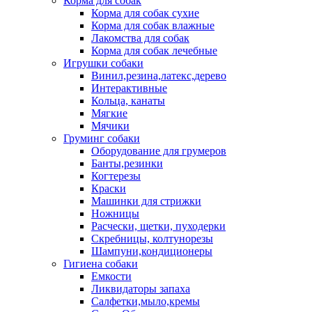
Корма для собак
Корма для собак сухие
Корма для собак влажные
Лакомства для собак
Корма для собак лечебные
Игрушки собаки
Винил,резина,латекс,дерево
Интерактивные
Кольца, канаты
Мягкие
Мячики
Груминг собаки
Оборудование для грумеров
Банты,резинки
Когтерезы
Краски
Машинки для стрижки
Ножницы
Расчески, щетки, пуходерки
Скребницы, колтунорезы
Шампуни,кондиционеры
Гигиена собаки
Емкости
Ликвидаторы запаха
Салфетки,мыло,кремы