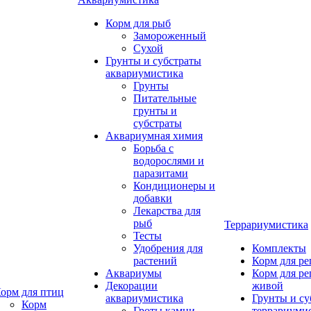
Корм для рыб
Замороженный
Сухой
Грунты и субстраты
аквариумистика
Грунты
Питательные
грунты и
субстраты
Аквариумная химия
Борьба с
водорослями и
паразитами
Кондиционеры и
добавки
Лекарства для
рыб
Террариумистика
Тесты
Удобрения для
Комплекты
растений
Корм для р
Аквариумы
Корм для р
Декорации
живой
орм для птиц
аквариумистика
Грунты и су
Корм
Гроты,камни
террариуми