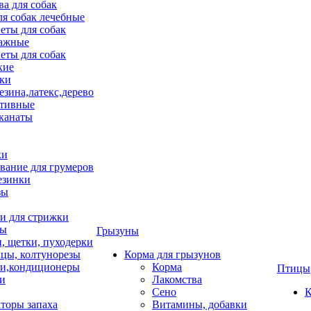
ва для собак
ля собак лечебные
еты для собак
ажные
еты для собак
хие
ки
езина,латекс,дерево
тивные
 канаты
ки
вание для грумеров
езинки
зы
 для стрижки
цы
Грызуны
и, щетки, пуходерки
цы, колтунорезы
Корма для грызунов
и,кондиционеры
Корма
Птицы
ки
Лакомства
Сено
К
торы запаха
Витамины, добавки