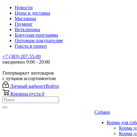
Новости
Цены и доставка
Магазины
Груминг
Ветклиника
Бонусная программа
Оптовым покупателям
Горсть в приют
+7 (383) 207-55-00
ежедневно 9:00 - 20:00
Гипермаркет зоотоваров
с лучшим ассортиментом
Личный кабинет
Войти
Корзина
пуста
0
Собаки
Корма для соб
Корма д
Корма д