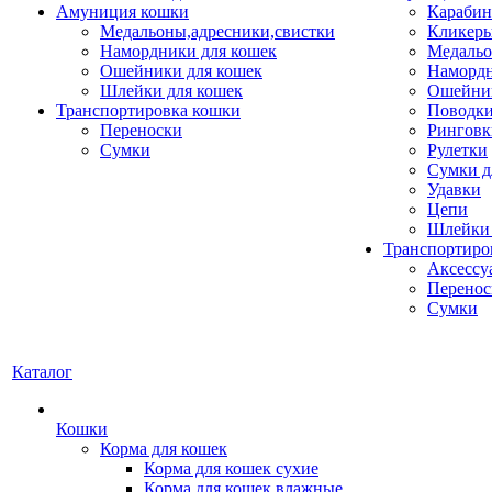
Амуниция кошки
Карабин
Медальоны,адресники,свистки
Кликеры
Намордники для кошек
Медальо
Ошейники для кошек
Наморд
Шлейки для кошек
Ошейник
Транспортировка кошки
Поводки
Переноски
Ринговк
Сумки
Рулетки
Сумки д
Удавки
Цепи
Шлейки 
Транспортиро
Аксессу
Перенос
Сумки
Каталог
Кошки
Корма для кошек
Корма для кошек сухие
Корма для кошек влажные