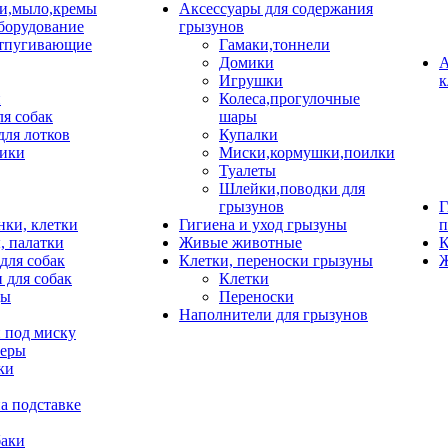
и,мыло,кремы
Аксессуары для содержания
борудование
грызунов
тпугивающие
Гамаки,тоннели
Домики
А
Игрушки
к
и
Колеса,прогулочные
ля собак
шары
для лотков
Купалки
ики
Миски,кормушки,поилки
Туалеты
Шлейки,поводки для
грызунов
Г
нки, клетки
Гигиена и уход грызуны
п
, палатки
Живые животные
К
для собак
Клетки, переноски грызуны
Ж
 для собак
Клетки
цы
Переноски
Наполнители для грызунов
 под миску
неры
ки
а подставке
баки