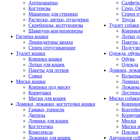
Антицарапки
Салфетк
Когтерезы
Спец. О
Машинки для стрижки
Спреи о
Расчески, щетки, пуходерки
Трусы
Скребницы, колтунорезы
Туалет собаки
Шампуни,кондиционеры
Коврик
Гигиена кошки
Лотки д
Ликвидаторы запаха
Пакеты 
Спреи отпугивающие
Подгузн
Туалет кошки
Одежда, обувь
Коврики кошки
Обувь
Лотки для кошек
Одежда
Пакеты для лотков
Домики, лежа
Совки
Вольеры
Миски кошки
Домики 
Коврики под миску
Лежанки
Кормушки
Лестни
Миски для кошек
Миски собаки
Домики, лежанки, когтеточки кошки
Коврики
Гамаки, тоннели
Контей
Дверцы
Кормуш
Домики для кошек
Миски
Когтеточки
Миски н
Комплексы
Поилки
Лежанки для кошек
Амуниция со