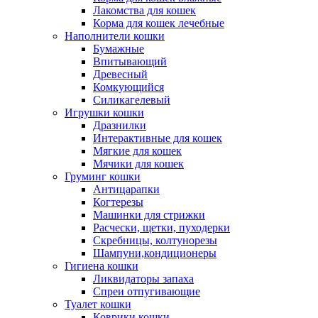
Лакомства для кошек
Корма для кошек лечебные
Наполнители кошки
Бумажные
Впитывающий
Древесный
Комкующийся
Силикагелевый
Игрушки кошки
Дразнилки
Интерактивные для кошек
Мягкие для кошек
Мячики для кошек
Груминг кошки
Антицарапки
Когтерезы
Машинки для стрижки
Расчески, щетки, пуходерки
Скребницы, колтунорезы
Шампуни,кондиционеры
Гигиена кошки
Ликвидаторы запаха
Спреи отпугивающие
Туалет кошки
Коврики кошки