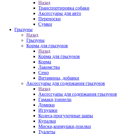
Назад
Транспортировка собаки
Аксессуары для авто
Переноски
Сумки
Грызуны
Назад
Грызуны
Корма для грызунов
Назад
Корма для грызунов
Корма
Лакомства
Сено
Витамины, добавки
Аксессуары для содержания грызунов
Назад
Аксессуары для содержания грызунов
Гамаки,тоннели
Домики
Игрушки
Колеса,прогулочные шары
Купалки
Миски,кормушки,поилки
Туалеты