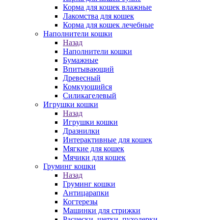
Корма для кошек влажные
Лакомства для кошек
Корма для кошек лечебные
Наполнители кошки
Назад
Наполнители кошки
Бумажные
Впитывающий
Древесный
Комкующийся
Силикагелевый
Игрушки кошки
Назад
Игрушки кошки
Дразнилки
Интерактивные для кошек
Мягкие для кошек
Мячики для кошек
Груминг кошки
Назад
Груминг кошки
Антицарапки
Когтерезы
Машинки для стрижки
Расчески, щетки, пуходерки