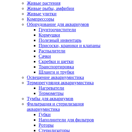
Живые растения
Живые рыбы, амфибии
Живые улитки
Компрессоры
Оборудование для аквариумов
Грунтоочистители
Кормушки
Полезный инвентарь
Присоски, краники и клапаны
Распылители
Сачки
Скребки и щетки
Транспортировка
Шланги и трубки
Освещение аквариумистика
Терморегуляция аквариумистика
Нагреватели
Термометры
Тумбы для аквариумов
Фильтрация и стерилизация
аквариумистика
Губки
Наполнители для фильтров
Роторы
Стерилизаторы