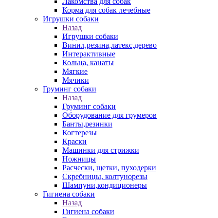
Лакомства для собак
Корма для собак лечебные
Игрушки собаки
Назад
Игрушки собаки
Винил,резина,латекс,дерево
Интерактивные
Кольца, канаты
Мягкие
Мячики
Груминг собаки
Назад
Груминг собаки
Оборудование для грумеров
Банты,резинки
Когтерезы
Краски
Машинки для стрижки
Ножницы
Расчески, щетки, пуходерки
Скребницы, колтунорезы
Шампуни,кондиционеры
Гигиена собаки
Назад
Гигиена собаки