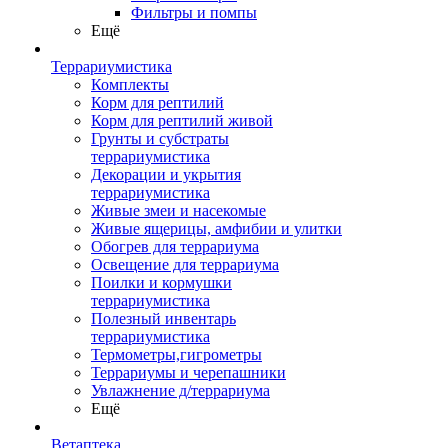
Фильтры и помпы
Ещё
Террариумистика
Комплекты
Корм для рептилий
Корм для рептилий живой
Грунты и субстраты
террариумистика
Декорации и укрытия
террариумистика
Живые змеи и насекомые
Живые ящерицы, амфибии и улитки
Обогрев для террариума
Освещение для террариума
Поилки и кормушки
террариумистика
Полезный инвентарь
террариумистика
Термометры,гигрометры
Террариумы и черепашники
Увлажнение д/террариума
Ещё
Ветаптека