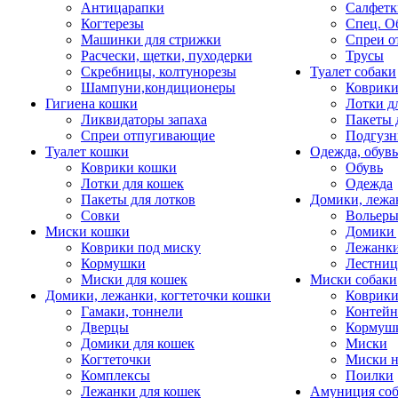
Антицарапки
Салфетк
Когтерезы
Спец. О
Машинки для стрижки
Спреи о
Расчески, щетки, пуходерки
Трусы
Скребницы, колтунорезы
Туалет собаки
Шампуни,кондиционеры
Коврик
Гигиена кошки
Лотки д
Ликвидаторы запаха
Пакеты 
Спреи отпугивающие
Подгузн
Туалет кошки
Одежда, обувь
Коврики кошки
Обувь
Лотки для кошек
Одежда
Пакеты для лотков
Домики, лежа
Совки
Вольеры
Миски кошки
Домики 
Коврики под миску
Лежанки
Кормушки
Лестни
Миски для кошек
Миски собаки
Домики, лежанки, когтеточки кошки
Коврики
Гамаки, тоннели
Контей
Дверцы
Кормуш
Домики для кошек
Миски
Когтеточки
Миски н
Комплексы
Поилки
Лежанки для кошек
Амуниция со