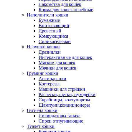
Лакомства для кошек
Корма для кошек лечебные
Наполнители кошки
Бумажные
Впитывающий
Древесный
Комкующийся
Силикагелевый
Игрушки кошки
Дразнилки
Интерактивные для кошек
Мягкие для кошек
Мячики для кошек
Груминг кошки
Антицарапки
Когтерезы
Машинки для стрижки
Расчески, щетки, пуходерки
Скребницы, колтунорезы
Шампуни,кондиционеры
Гигиена кошки
Ликвидаторы запаха
Спреи отпугивающие
Туалет кошки
Коврики кошки