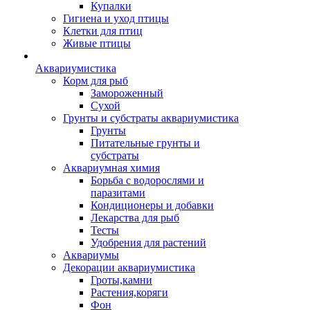
Купалки
Гигиена и уход птицы
Клетки для птиц
Живые птицы
Аквариумистика
Корм для рыб
Замороженный
Сухой
Грунты и субстраты аквариумистика
Грунты
Питательные грунты и
субстраты
Аквариумная химия
Борьба с водорослями и
паразитами
Кондиционеры и добавки
Лекарства для рыб
Тесты
Удобрения для растений
Аквариумы
Декорации аквариумистика
Гроты,камни
Растения,коряги
Фон