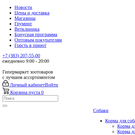
Новости
Цены и доставка
Магазины
Груминг
Ветклиника
Бонусная программа
Оптовым покупателям
Горсть в приют
+7 (383) 207-55-00
ежедневно 9:00 - 20:00
Гипермаркет зоотоваров
с лучшим ассортиментом
Личный кабинет
Войти
Корзина
пуста
0
Собаки
Корма для соб
Корма д
Корма д