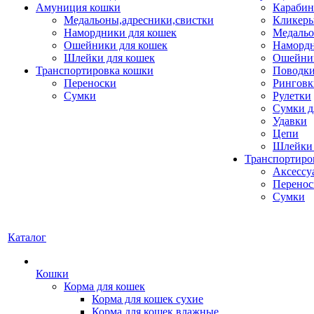
Амуниция кошки
Карабин
Медальоны,адресники,свистки
Кликеры
Намордники для кошек
Медальо
Ошейники для кошек
Наморд
Шлейки для кошек
Ошейник
Транспортировка кошки
Поводки
Переноски
Ринговк
Сумки
Рулетки
Сумки д
Удавки
Цепи
Шлейки 
Транспортиро
Аксессу
Перенос
Сумки
Каталог
Кошки
Корма для кошек
Корма для кошек сухие
Корма для кошек влажные