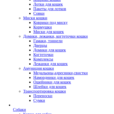
Лотки для кошек
Пакеты для лотков
Совки
Миски кошки
Коврики под миску
Кормушки
Миски для кошек
Домики, лежанки, когтеточки кошки
Гамаки, тоннели
Дверцы
Домики для кошек
Когтеточки
Комплексы
Лежанки для кошек
Амуниция кошки
Медальоны,адресники,свистки
Намордники для кошек
Ошейники для кошек
Шлейки для кошек
Транспортировка кошки
Переноски
Сумки
Собаки