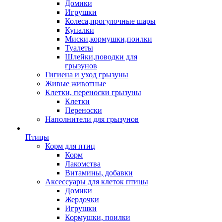
Домики
Игрушки
Колеса,прогулочные шары
Купалки
Миски,кормушки,поилки
Туалеты
Шлейки,поводки для
грызунов
Гигиена и уход грызуны
Живые животные
Клетки, переноски грызуны
Клетки
Переноски
Наполнители для грызунов
Птицы
Корм для птиц
Корм
Лакомства
Витамины, добавки
Аксессуары для клеток птицы
Домики
Жердочки
Игрушки
Кормушки, поилки