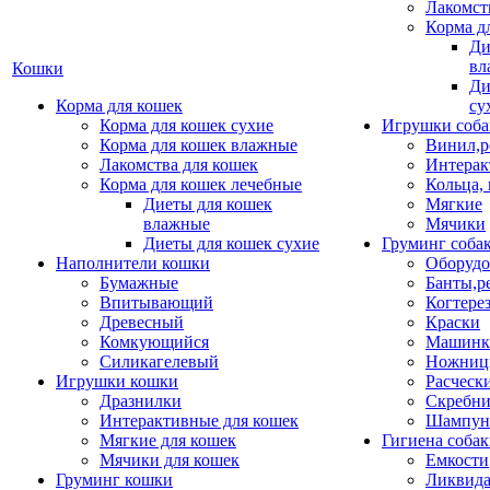
Лакомст
Корма д
Ди
вл
Кошки
Ди
Корма для кошек
су
Корма для кошек сухие
Игрушки соба
Корма для кошек влажные
Винил,р
Лакомства для кошек
Интерак
Корма для кошек лечебные
Кольца,
Диеты для кошек
Мягкие
влажные
Мячики
Диеты для кошек сухие
Груминг соба
Наполнители кошки
Оборудо
Бумажные
Банты,р
Впитывающий
Когтере
Древесный
Краски
Комкующийся
Машинки
Силикагелевый
Ножни
Игрушки кошки
Расческ
Дразнилки
Скребни
Интерактивные для кошек
Шампун
Мягкие для кошек
Гигиена соба
Мячики для кошек
Емкости
Груминг кошки
Ликвида