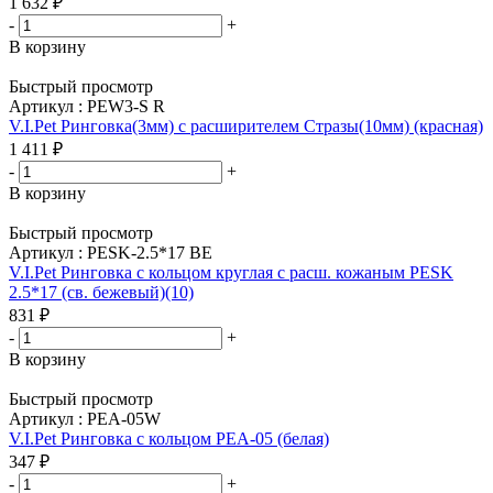
1 632
₽
-
+
В корзину
Быстрый просмотр
Артикул : PEW3-S R
V.I.Pet Ринговка(3мм) с расширителем Стразы(10мм) (красная)
1 411
₽
-
+
В корзину
Быстрый просмотр
Артикул : PESK-2.5*17 BE
V.I.Pet Ринговка с кольцом круглая с расш. кожаным РЕSK
2.5*17 (св. бежевый)(10)
831
₽
-
+
В корзину
Быстрый просмотр
Артикул : PEA-05W
V.I.Pet Ринговка с кольцом PEA-05 (белая)
347
₽
-
+