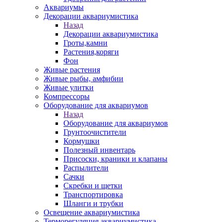
Аквариумы
Декорации аквариумистика
Назад
Декорации аквариумистика
Гроты,камни
Растения,коряги
Фон
Живые растения
Живые рыбы, амфибии
Живые улитки
Компрессоры
Оборудование для аквариумов
Назад
Оборудование для аквариумов
Грунтоочистители
Кормушки
Полезный инвентарь
Присоски, краники и клапаны
Распылители
Сачки
Скребки и щетки
Транспортировка
Шланги и трубки
Освещение аквариумистика
Терморегуляция аквариумистика