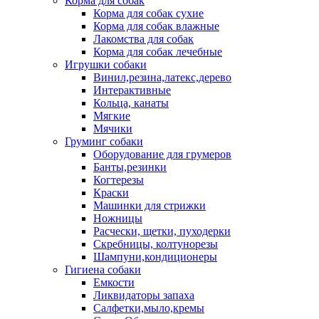
Корма для собак
Корма для собак сухие
Корма для собак влажные
Лакомства для собак
Корма для собак лечебные
Игрушки собаки
Винил,резина,латекс,дерево
Интерактивные
Кольца, канаты
Мягкие
Мячики
Груминг собаки
Оборудование для грумеров
Банты,резинки
Когтерезы
Краски
Машинки для стрижки
Ножницы
Расчески, щетки, пуходерки
Скребницы, колтунорезы
Шампуни,кондиционеры
Гигиена собаки
Емкости
Ликвидаторы запаха
Салфетки,мыло,кремы