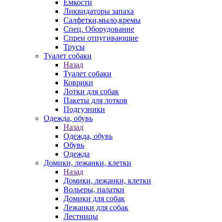
Емкости
Ликвидаторы запаха
Салфетки,мыло,кремы
Спец. Оборудование
Спреи отпугивающие
Трусы
Туалет собаки
Назад
Туалет собаки
Коврики
Лотки для собак
Пакеты для лотков
Подгузники
Одежда, обувь
Назад
Одежда, обувь
Обувь
Одежда
Домики, лежанки, клетки
Назад
Домики, лежанки, клетки
Вольеры, палатки
Домики для собак
Лежанки для собак
Лестницы