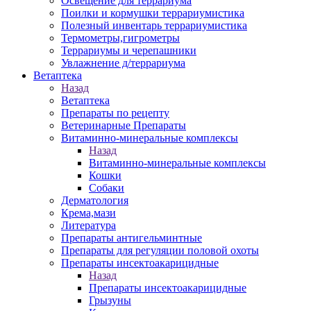
Освещение для террариума
Поилки и кормушки террариумистика
Полезный инвентарь террариумистика
Термометры,гигрометры
Террариумы и черепашники
Увлажнение д/террариума
Ветаптека
Назад
Ветаптека
Препараты по рецепту
Ветеринарные Препараты
Витаминно-минеральные комплексы
Назад
Витаминно-минеральные комплексы
Кошки
Собаки
Дерматология
Крема,мази
Литература
Препараты антигельминтные
Препараты для регуляции половой охоты
Препараты инсектоакарицидные
Назад
Препараты инсектоакарицидные
Грызуны