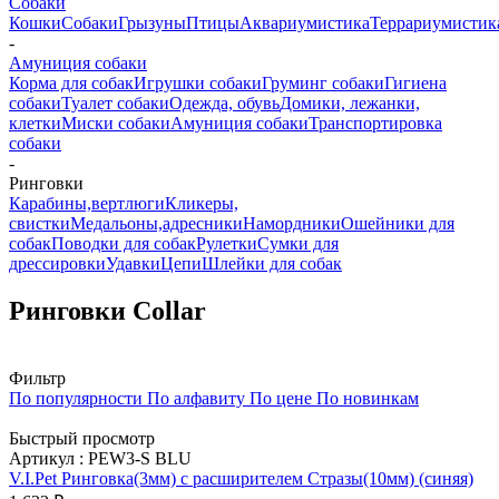
Собаки
Кошки
Собаки
Грызуны
Птицы
Аквариумистика
Террариумистик
-
Амуниция собаки
Корма для собак
Игрушки собаки
Груминг собаки
Гигиена
собаки
Туалет собаки
Одежда, обувь
Домики, лежанки,
клетки
Миски собаки
Амуниция собаки
Транспортировка
собаки
-
Ринговки
Карабины,вертлюги
Кликеры,
свистки
Медальоны,адресники
Намордники
Ошейники для
собак
Поводки для собак
Рулетки
Сумки для
дрессировки
Удавки
Цепи
Шлейки для собак
Ринговки Collar
Фильтр
По популярности
По алфавиту
По цене
По новинкам
Быстрый просмотр
Артикул : PEW3-S BLU
V.I.Pet Ринговка(3мм) с расширителем Стразы(10мм) (синяя)