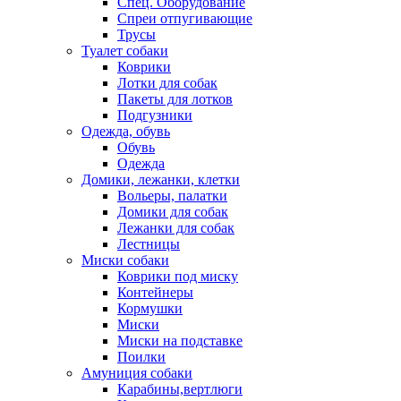
Спец. Оборудование
Спреи отпугивающие
Трусы
Туалет собаки
Коврики
Лотки для собак
Пакеты для лотков
Подгузники
Одежда, обувь
Обувь
Одежда
Домики, лежанки, клетки
Вольеры, палатки
Домики для собак
Лежанки для собак
Лестницы
Миски собаки
Коврики под миску
Контейнеры
Кормушки
Миски
Миски на подставке
Поилки
Амуниция собаки
Карабины,вертлюги