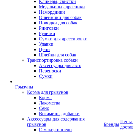
Кликеры, свистки
Медальоны,адресники
Намордники
Ошейники для собак
Поводки для собак
Ринговки
Рулетки
Сумки для дрессировки
Удавки
Цепи
Шлейки для собак
Транспортировка собаки
Аксессуары для авто
Переноски
Сумки
Грызуны
Корма для грызунов
Корма
Лакомства
Сено
Витамины, добавки
Аксессуары для содержания
Цены
грызунов
Бренды
доста
Гамаки,тоннели