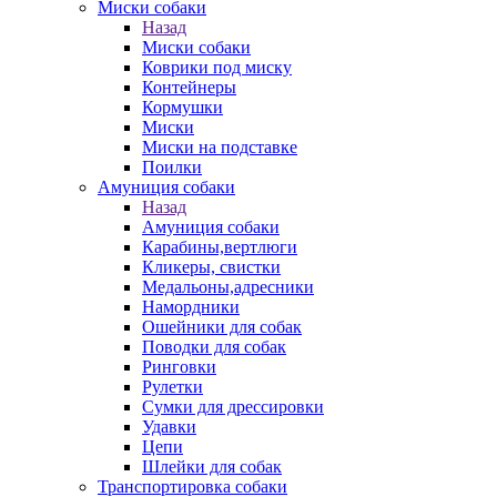
Миски собаки
Назад
Миски собаки
Коврики под миску
Контейнеры
Кормушки
Миски
Миски на подставке
Поилки
Амуниция собаки
Назад
Амуниция собаки
Карабины,вертлюги
Кликеры, свистки
Медальоны,адресники
Намордники
Ошейники для собак
Поводки для собак
Ринговки
Рулетки
Сумки для дрессировки
Удавки
Цепи
Шлейки для собак
Транспортировка собаки