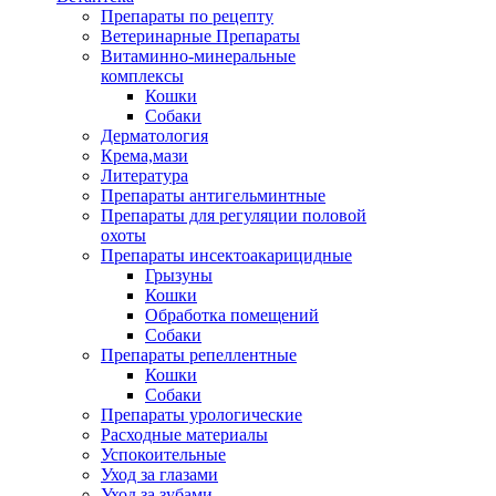
Препараты по рецепту
Ветеринарные Препараты
Витаминно-минеральные
комплексы
Кошки
Собаки
Дерматология
Крема,мази
Литература
Препараты антигельминтные
Препараты для регуляции половой
охоты
Препараты инсектоакарицидные
Грызуны
Кошки
Обработка помещений
Собаки
Препараты репеллентные
Кошки
Собаки
Препараты урологические
Расходные материалы
Успокоительные
Уход за глазами
Уход за зубами