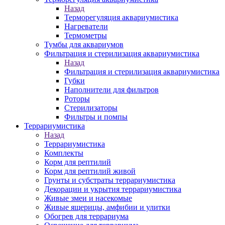
Назад
Терморегуляция аквариумистика
Нагреватели
Термометры
Тумбы для аквариумов
Фильтрация и стерилизация аквариумистика
Назад
Фильтрация и стерилизация аквариумистика
Губки
Наполнители для фильтров
Роторы
Стерилизаторы
Фильтры и помпы
Террариумистика
Назад
Террариумистика
Комплекты
Корм для рептилий
Корм для рептилий живой
Грунты и субстраты террариумистика
Декорации и укрытия террариумистика
Живые змеи и насекомые
Живые ящерицы, амфибии и улитки
Обогрев для террариума