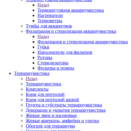
Назад
Терморегуляция аквариумистика
Нагреватели
Термометры
Тумбы для аквариумов
Фильтрация и стерилизация аквариумистика
Назад
Фильтрация и стерилизация аквариумистика
Губки
Наполнители для фильтров
Роторы
Стерилизаторы
Фильтры и помпы
Террариумистика
Назад
Террариумистика
Комплекты
Корм для рептилий
Корм для рептилий живой
Грунты и субстраты террариумистика
Декорации и укрытия террариумистика
Живые змеи и насекомые
Живые ящерицы, амфибии и улитки
Обогрев для террариума