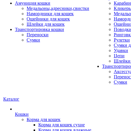
Амуниция кошки
Карабин
Медальоны,адресники,свистки
Кликеры
Намордники для кошек
Медальо
Ошейники для кошек
Наморд
Шлейки для кошек
Ошейник
Транспортировка кошки
Поводки
Переноски
Ринговк
Сумки
Рулетки
Сумки д
Удавки
Цепи
Шлейки 
Транспортиро
Аксессу
Перенос
Сумки
Каталог
Кошки
Корма для кошек
Корма для кошек сухие
Корма для кошек влажные