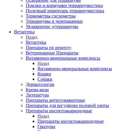
Освещение для террариума
Поилки и кормушки террариумистика
Полезный инвентарь террариумистика
Термометры,гигрометры
Террариумы и черепашники
Увлажнение д/террариума
Ветаптека
Назад
Ветаптека
Препараты по рецепту
Ветеринарные Препараты
Витаминно-минеральные комплексы
Назад
Витаминно-минеральные комплексы
Кошки
Собаки
Дерматология
Крема,мази
Литература
Препараты антигельминтные
Препараты для регуляции половой охоты
Препараты инсектоакарицидные
Назад
Препараты инсектоакарицидные
Грызуны