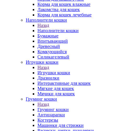
Корма для кошек влажные
Лакомства для кошек
Корма для кошек лечебные
Наполнители кошки
Назад
Наполнители кошки
Бумажные
Впитывающий
Древесный
Комкующийся
Силикагелевый
Игрушки кошки
Назад
Игрушки кошки
Дразнилки
Интерактивные для кошек
Мягкие для кошек
Мячики для кошек
Груминг кошки
Назад
Груминг кошки
Антицарапки
Когтерезы
Машинки для стрижки
Расчески, щетки, пуходерки