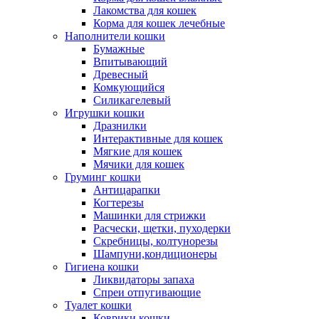
Лакомства для кошек
Корма для кошек лечебные
Наполнители кошки
Бумажные
Впитывающий
Древесный
Комкующийся
Силикагелевый
Игрушки кошки
Дразнилки
Интерактивные для кошек
Мягкие для кошек
Мячики для кошек
Груминг кошки
Антицарапки
Когтерезы
Машинки для стрижки
Расчески, щетки, пуходерки
Скребницы, колтунорезы
Шампуни,кондиционеры
Гигиена кошки
Ликвидаторы запаха
Спреи отпугивающие
Туалет кошки
Коврики кошки