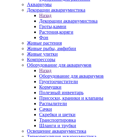
Аквариумы
Декорации аквариумистика
Назад
Декорации аквариумистика
Гроты,камни
Растения,коряги
Фон
Живые растения
Живые рыбы, амфибии
Живые улитки
Компрессоры
Оборудование для аквариумов
Назад
Оборудование для аквариумов
Грунтоочистители
Кормушки
Полезный инвентарь
Присоски, краники и клапаны
Распылители
Сачки
Скребки и щетки
Транспортировка
Шланги и трубки
Освещение аквариумистика
Терморегуляция аквариумистика