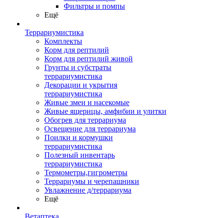
Фильтры и помпы
Ещё
Террариумистика
Комплекты
Корм для рептилий
Корм для рептилий живой
Грунты и субстраты
террариумистика
Декорации и укрытия
террариумистика
Живые змеи и насекомые
Живые ящерицы, амфибии и улитки
Обогрев для террариума
Освещение для террариума
Поилки и кормушки
террариумистика
Полезный инвентарь
террариумистика
Термометры,гигрометры
Террариумы и черепашники
Увлажнение д/террариума
Ещё
Ветаптека