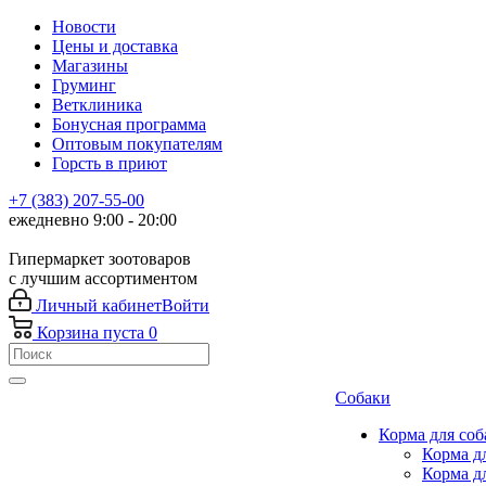
Новости
Цены и доставка
Магазины
Груминг
Ветклиника
Бонусная программа
Оптовым покупателям
Горсть в приют
+7 (383) 207-55-00
ежедневно 9:00 - 20:00
Гипермаркет зоотоваров
с лучшим ассортиментом
Личный кабинет
Войти
Корзина
пуста
0
Собаки
Корма для соб
Корма д
Корма д