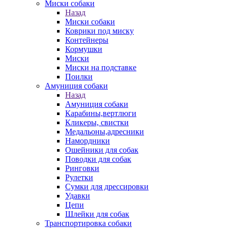
Миски собаки
Назад
Миски собаки
Коврики под миску
Контейнеры
Кормушки
Миски
Миски на подставке
Поилки
Амуниция собаки
Назад
Амуниция собаки
Карабины,вертлюги
Кликеры, свистки
Медальоны,адресники
Намордники
Ошейники для собак
Поводки для собак
Ринговки
Рулетки
Сумки для дрессировки
Удавки
Цепи
Шлейки для собак
Транспортировка собаки