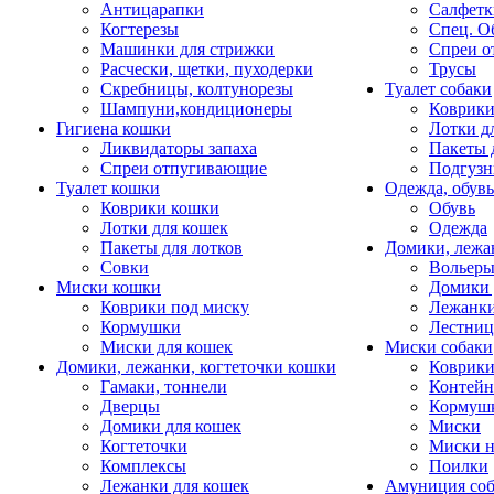
Антицарапки
Салфетк
Когтерезы
Спец. О
Машинки для стрижки
Спреи о
Расчески, щетки, пуходерки
Трусы
Скребницы, колтунорезы
Туалет собаки
Шампуни,кондиционеры
Коврик
Гигиена кошки
Лотки д
Ликвидаторы запаха
Пакеты 
Спреи отпугивающие
Подгузн
Туалет кошки
Одежда, обувь
Коврики кошки
Обувь
Лотки для кошек
Одежда
Пакеты для лотков
Домики, лежа
Совки
Вольеры
Миски кошки
Домики 
Коврики под миску
Лежанки
Кормушки
Лестни
Миски для кошек
Миски собаки
Домики, лежанки, когтеточки кошки
Коврики
Гамаки, тоннели
Контей
Дверцы
Кормуш
Домики для кошек
Миски
Когтеточки
Миски н
Комплексы
Поилки
Лежанки для кошек
Амуниция со