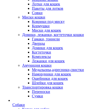
Лотки для кошек
Пакеты для лотков
Совки
Миски кошки
Коврики под миску
Кормушки
Миски для кошек
Домики, лежанки, когтеточки кошки
Гамаки, тоннели
Дверцы
Домики для кошек
Когтеточки
Комплексы
Лежанки для кошек
Амуниция кошки
Медальоны,адресники,свистки
Намордники для кошек
Ошейники для кошек
Шлейки для кошек
Транспортировка кошки
Переноски
Сумки
Собаки