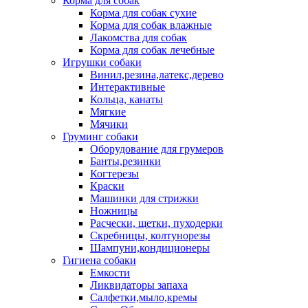
Корма для собак
Корма для собак сухие
Корма для собак влажные
Лакомства для собак
Корма для собак лечебные
Игрушки собаки
Винил,резина,латекс,дерево
Интерактивные
Кольца, канаты
Мягкие
Мячики
Груминг собаки
Оборудование для грумеров
Банты,резинки
Когтерезы
Краски
Машинки для стрижки
Ножницы
Расчески, щетки, пуходерки
Скребницы, колтунорезы
Шампуни,кондиционеры
Гигиена собаки
Емкости
Ликвидаторы запаха
Салфетки,мыло,кремы