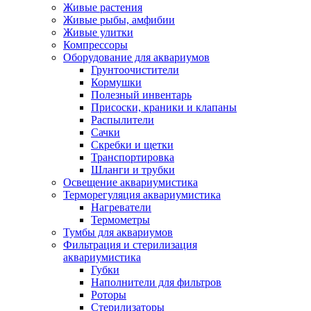
Живые растения
Живые рыбы, амфибии
Живые улитки
Компрессоры
Оборудование для аквариумов
Грунтоочистители
Кормушки
Полезный инвентарь
Присоски, краники и клапаны
Распылители
Сачки
Скребки и щетки
Транспортировка
Шланги и трубки
Освещение аквариумистика
Терморегуляция аквариумистика
Нагреватели
Термометры
Тумбы для аквариумов
Фильтрация и стерилизация
аквариумистика
Губки
Наполнители для фильтров
Роторы
Стерилизаторы