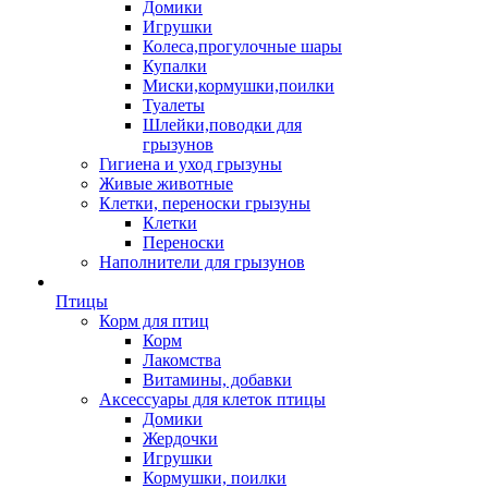
Домики
Игрушки
Колеса,прогулочные шары
Купалки
Миски,кормушки,поилки
Туалеты
Шлейки,поводки для
грызунов
Гигиена и уход грызуны
Живые животные
Клетки, переноски грызуны
Клетки
Переноски
Наполнители для грызунов
Птицы
Корм для птиц
Корм
Лакомства
Витамины, добавки
Аксессуары для клеток птицы
Домики
Жердочки
Игрушки
Кормушки, поилки