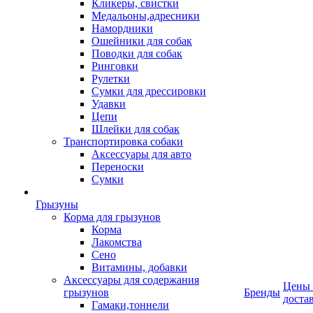
Кликеры, свистки
Медальоны,адресники
Намордники
Ошейники для собак
Поводки для собак
Ринговки
Рулетки
Сумки для дрессировки
Удавки
Цепи
Шлейки для собак
Транспортировка собаки
Аксессуары для авто
Переноски
Сумки
Грызуны
Корма для грызунов
Корма
Лакомства
Сено
Витамины, добавки
Аксессуары для содержания
Цены
грызунов
Бренды
доста
Гамаки,тоннели