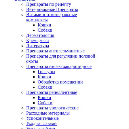
Препараты по рецепту
Ветеринарные Препараты
Витаминно-минеральные
комплексы
Кошки
Собаки
Дерматология
Крема,мази
Литература
Препараты антигельминтные
Препараты для регуляции половой
охоты
Препараты инсектоакарицидные
Грызуны
Кошки
Обработка помещений
Собаки
Препараты репеллентные
Кошки
Собаки
Препараты урологические
Расходные материалы
Успокоительные
Уход за глазами
Уход за зубами