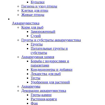
Купалки
Гигиена и уход птицы
Клетки для птиц
Живые птицы
Аквариумистика
Корм для рыб
Замороженный
Сухой
Грунты и субстраты аквариумистика
Грунты
Питательные грунты и
субстраты
Аквариумная химия
Борьба с водорослями и
паразитами
Кондиционеры и добавки
Лекарства для рыб
Тесты
Удобрения для растений
Аквариумы
Декорации аквариумистика
Гроты,камни
Растения,коряги
Фон