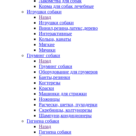
Лакомства для собак
Корма для собак лечебные
Игрушки собаки
Назад
Игрушки собаки
Винил,резина,латекс,дерево
Интерактивные
Кольца, канаты
Мягкие
Мячики
Груминг собаки
Назад
Груминг собаки
Оборудование для грумеров
Банты,резинки
Когтерезы
Краски
Машинки для стрижки
Ножницы
Расчески, щетки, пуходерки
Скребницы, колтунорезы
Шампуни,кондиционеры
Гигиена собаки
Назад
Гигиена собаки