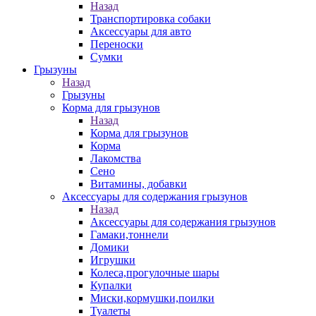
Назад
Транспортировка собаки
Аксессуары для авто
Переноски
Сумки
Грызуны
Назад
Грызуны
Корма для грызунов
Назад
Корма для грызунов
Корма
Лакомства
Сено
Витамины, добавки
Аксессуары для содержания грызунов
Назад
Аксессуары для содержания грызунов
Гамаки,тоннели
Домики
Игрушки
Колеса,прогулочные шары
Купалки
Миски,кормушки,поилки
Туалеты