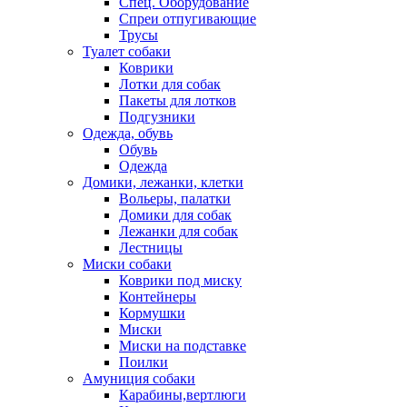
Спец. Оборудование
Спреи отпугивающие
Трусы
Туалет собаки
Коврики
Лотки для собак
Пакеты для лотков
Подгузники
Одежда, обувь
Обувь
Одежда
Домики, лежанки, клетки
Вольеры, палатки
Домики для собак
Лежанки для собак
Лестницы
Миски собаки
Коврики под миску
Контейнеры
Кормушки
Миски
Миски на подставке
Поилки
Амуниция собаки
Карабины,вертлюги