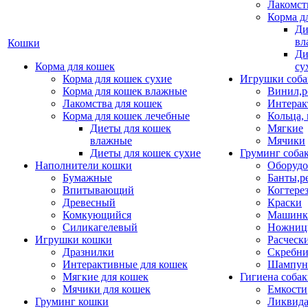
Лакомст
Корма д
Ди
вл
Кошки
Ди
Корма для кошек
су
Корма для кошек сухие
Игрушки соба
Корма для кошек влажные
Винил,р
Лакомства для кошек
Интерак
Корма для кошек лечебные
Кольца,
Диеты для кошек
Мягкие
влажные
Мячики
Диеты для кошек сухие
Груминг соба
Наполнители кошки
Оборудо
Бумажные
Банты,р
Впитывающий
Когтере
Древесный
Краски
Комкующийся
Машинки
Силикагелевый
Ножни
Игрушки кошки
Расческ
Дразнилки
Скребни
Интерактивные для кошек
Шампун
Мягкие для кошек
Гигиена соба
Мячики для кошек
Емкости
Груминг кошки
Ликвида