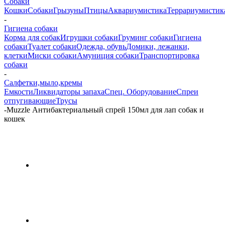
Собаки
Кошки
Собаки
Грызуны
Птицы
Аквариумистика
Террариумистик
-
Гигиена собаки
Корма для собак
Игрушки собаки
Груминг собаки
Гигиена
собаки
Туалет собаки
Одежда, обувь
Домики, лежанки,
клетки
Миски собаки
Амуниция собаки
Транспортировка
собаки
-
Салфетки,мыло,кремы
Емкости
Ликвидаторы запаха
Спец. Оборудование
Спреи
отпугивающие
Трусы
-
Muzzle Антибактериальный спрей 150мл для лап собак и
кошек