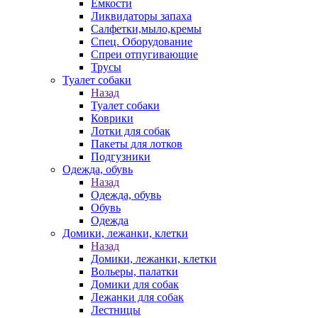
Емкости
Ликвидаторы запаха
Салфетки,мыло,кремы
Спец. Оборудование
Спреи отпугивающие
Трусы
Туалет собаки
Назад
Туалет собаки
Коврики
Лотки для собак
Пакеты для лотков
Подгузники
Одежда, обувь
Назад
Одежда, обувь
Обувь
Одежда
Домики, лежанки, клетки
Назад
Домики, лежанки, клетки
Вольеры, палатки
Домики для собак
Лежанки для собак
Лестницы