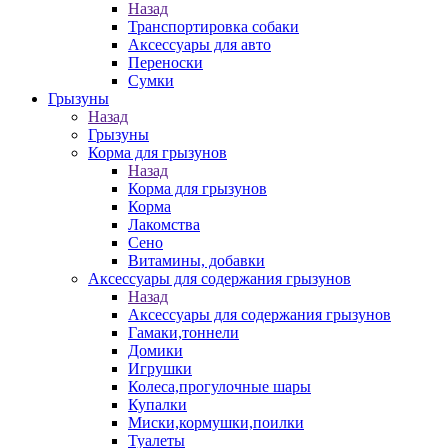
Назад
Транспортировка собаки
Аксессуары для авто
Переноски
Сумки
Грызуны
Назад
Грызуны
Корма для грызунов
Назад
Корма для грызунов
Корма
Лакомства
Сено
Витамины, добавки
Аксессуары для содержания грызунов
Назад
Аксессуары для содержания грызунов
Гамаки,тоннели
Домики
Игрушки
Колеса,прогулочные шары
Купалки
Миски,кормушки,поилки
Туалеты