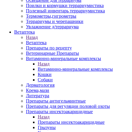
Освещение для террариума
Поилки и кормушки террариумистика
Полезный инвентарь террариумистика
Термометры,гигрометры
Террариумы и черепашники
Увлажнение д/террариума
Ветаптека
Назад
Ветаптека
Препараты по рецепту
Ветеринарные Препараты
Витаминно-минеральные комплексы
Назад
Витаминно-минеральные комплексы
Кошки
Собаки
Дерматология
Крема,мази
Литература
Препараты антигельминтные
Препараты для регуляции половой охоты
Препараты инсектоакарицидные
Назад
Препараты инсектоакарицидные
Грызуны