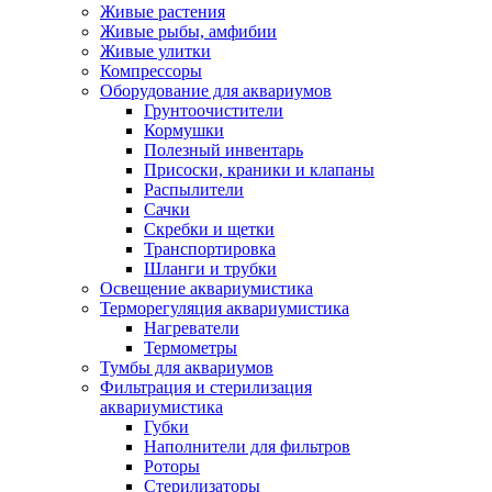
Живые растения
Живые рыбы, амфибии
Живые улитки
Компрессоры
Оборудование для аквариумов
Грунтоочистители
Кормушки
Полезный инвентарь
Присоски, краники и клапаны
Распылители
Сачки
Скребки и щетки
Транспортировка
Шланги и трубки
Освещение аквариумистика
Терморегуляция аквариумистика
Нагреватели
Термометры
Тумбы для аквариумов
Фильтрация и стерилизация
аквариумистика
Губки
Наполнители для фильтров
Роторы
Стерилизаторы