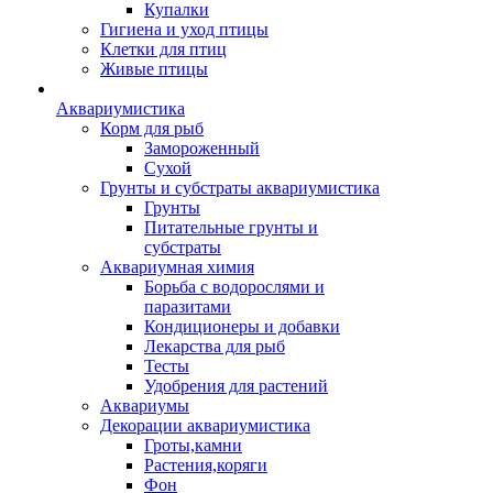
Купалки
Гигиена и уход птицы
Клетки для птиц
Живые птицы
Аквариумистика
Корм для рыб
Замороженный
Сухой
Грунты и субстраты аквариумистика
Грунты
Питательные грунты и
субстраты
Аквариумная химия
Борьба с водорослями и
паразитами
Кондиционеры и добавки
Лекарства для рыб
Тесты
Удобрения для растений
Аквариумы
Декорации аквариумистика
Гроты,камни
Растения,коряги
Фон