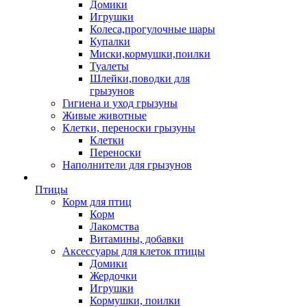
Домики
Игрушки
Колеса,прогулочные шары
Купалки
Миски,кормушки,поилки
Туалеты
Шлейки,поводки для
грызунов
Гигиена и уход грызуны
Живые животные
Клетки, переноски грызуны
Клетки
Переноски
Наполнители для грызунов
Птицы
Корм для птиц
Корм
Лакомства
Витамины, добавки
Аксессуары для клеток птицы
Домики
Жердочки
Игрушки
Кормушки, поилки