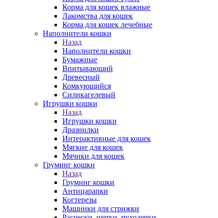
Корма для кошек влажные
Лакомства для кошек
Корма для кошек лечебные
Наполнители кошки
Назад
Наполнители кошки
Бумажные
Впитывающий
Древесный
Комкующийся
Силикагелевый
Игрушки кошки
Назад
Игрушки кошки
Дразнилки
Интерактивные для кошек
Мягкие для кошек
Мячики для кошек
Груминг кошки
Назад
Груминг кошки
Антицарапки
Когтерезы
Машинки для стрижки
Расчески, щетки, пуходерки