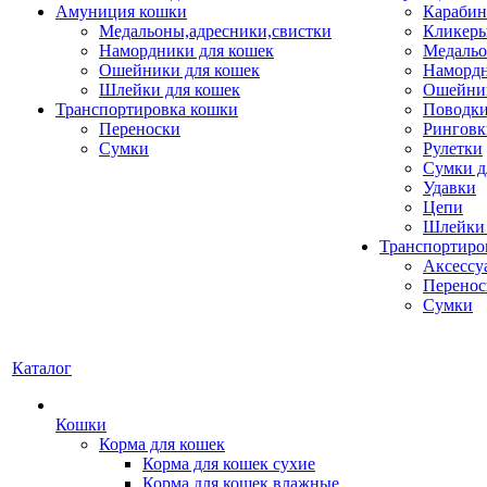
Амуниция кошки
Карабин
Медальоны,адресники,свистки
Кликеры
Намордники для кошек
Медальо
Ошейники для кошек
Наморд
Шлейки для кошек
Ошейник
Транспортировка кошки
Поводки
Переноски
Ринговк
Сумки
Рулетки
Сумки д
Удавки
Цепи
Шлейки 
Транспортиро
Аксессу
Перенос
Сумки
Каталог
Кошки
Корма для кошек
Корма для кошек сухие
Корма для кошек влажные