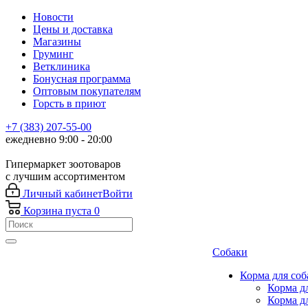
Новости
Цены и доставка
Магазины
Груминг
Ветклиника
Бонусная программа
Оптовым покупателям
Горсть в приют
+7 (383) 207-55-00
ежедневно 9:00 - 20:00
Гипермаркет зоотоваров
с лучшим ассортиментом
Личный кабинет
Войти
Корзина
пуста
0
Собаки
Корма для соб
Корма д
Корма д