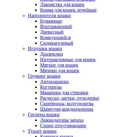
Лакомства для кошек
Корма для кошек лечебные
Наполнители кошки
Бумажные
Впитывающий
Древесный
Комкующийся
Силикагелевый
Игрушки кошки
Дразнилки
Интерактивные для кошек
Мягкие для кошек
Мячики для кошек
Груминг кошки
Антицарапки
Когтерезы
Машинки для стрижки
Расчески, щетки, пуходерки
Скребницы, колтунорезы
Шампуни,кондиционеры
Гигиена кошки
Ликвидаторы запаха
Спреи отпугивающие
Туалет кошки
Коврики кошки