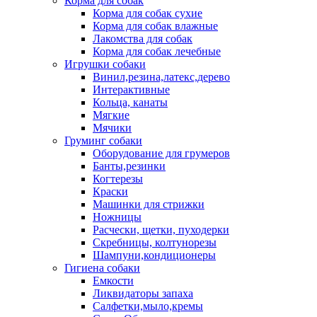
Корма для собак
Корма для собак сухие
Корма для собак влажные
Лакомства для собак
Корма для собак лечебные
Игрушки собаки
Винил,резина,латекс,дерево
Интерактивные
Кольца, канаты
Мягкие
Мячики
Груминг собаки
Оборудование для грумеров
Банты,резинки
Когтерезы
Краски
Машинки для стрижки
Ножницы
Расчески, щетки, пуходерки
Скребницы, колтунорезы
Шампуни,кондиционеры
Гигиена собаки
Емкости
Ликвидаторы запаха
Салфетки,мыло,кремы