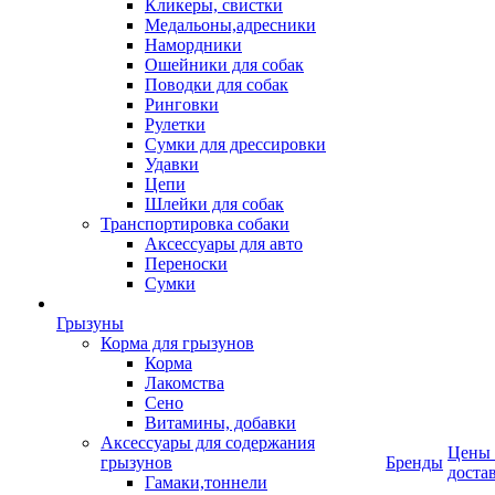
Кликеры, свистки
Медальоны,адресники
Намордники
Ошейники для собак
Поводки для собак
Ринговки
Рулетки
Сумки для дрессировки
Удавки
Цепи
Шлейки для собак
Транспортировка собаки
Аксессуары для авто
Переноски
Сумки
Грызуны
Корма для грызунов
Корма
Лакомства
Сено
Витамины, добавки
Аксессуары для содержания
Цены
грызунов
Бренды
доста
Гамаки,тоннели