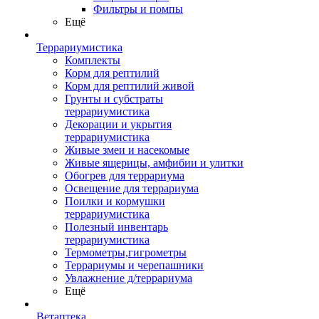
Фильтры и помпы
Ещё
Террариумистика
Комплекты
Корм для рептилий
Корм для рептилий живой
Грунты и субстраты
террариумистика
Декорации и укрытия
террариумистика
Живые змеи и насекомые
Живые ящерицы, амфибии и улитки
Обогрев для террариума
Освещение для террариума
Поилки и кормушки
террариумистика
Полезный инвентарь
террариумистика
Термометры,гигрометры
Террариумы и черепашники
Увлажнение д/террариума
Ещё
Ветаптека