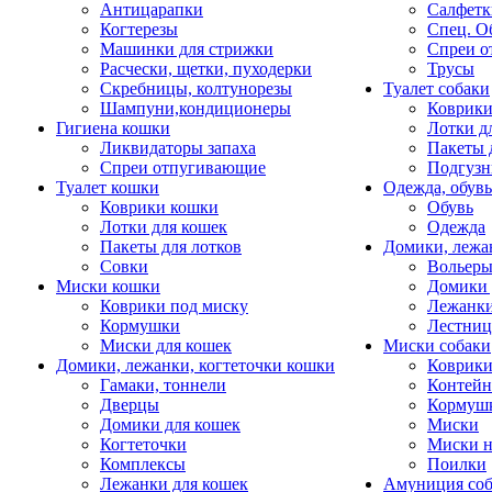
Антицарапки
Салфетк
Когтерезы
Спец. О
Машинки для стрижки
Спреи о
Расчески, щетки, пуходерки
Трусы
Скребницы, колтунорезы
Туалет собаки
Шампуни,кондиционеры
Коврик
Гигиена кошки
Лотки д
Ликвидаторы запаха
Пакеты 
Спреи отпугивающие
Подгузн
Туалет кошки
Одежда, обувь
Коврики кошки
Обувь
Лотки для кошек
Одежда
Пакеты для лотков
Домики, лежа
Совки
Вольеры
Миски кошки
Домики 
Коврики под миску
Лежанки
Кормушки
Лестни
Миски для кошек
Миски собаки
Домики, лежанки, когтеточки кошки
Коврики
Гамаки, тоннели
Контей
Дверцы
Кормуш
Домики для кошек
Миски
Когтеточки
Миски н
Комплексы
Поилки
Лежанки для кошек
Амуниция со