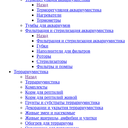
Назад
Терморегуляция аквариумистика
Нагреватели
Термометры
Тумбы для аквариумов
Фильтрация и стерилизация аквариумистика
Назад
Фильтрация и стерилизация аквариумистика
Губки
Наполнители для фильтров
Роторы
Стерилизаторы
Фильтры и помпы
Террариумистика
Назад
Террариумистика
Комплекты
Корм для рептилий
Корм для рептилий живой
Грунты и субстраты террариумистика
Декорации и укрытия террариумистика
Живые змеи и насекомые
Живые ящерицы, амфибии и улитки
Обогрев для террариума