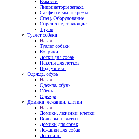
Емкости
Ликвидаторы запаха
Салфетки,мыло,кремы
Спец. Оборудование
Спреи отпугивающие
Трусы
Туалет собаки
Назад
Туалет собаки
Коврики
Лотки для собак
Пакеты для лотков
Подгузники
Одежда, обувь
Назад
Одежда, обувь
Обувь
Одежда
Домики, лежанки, клетки
Назад
Домики, лежанки, клетки
Вольеры, палатки
Домики для собак
Лежанки для собак
Лестницы