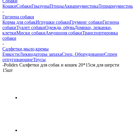
Собаки
Кошки
Собаки
Грызуны
Птицы
Аквариумистика
Террариумистик
-
Гигиена собаки
Корма для собак
Игрушки собаки
Груминг собаки
Гигиена
собаки
Туалет собаки
Одежда, обувь
Домики, лежанки,
клетки
Миски собаки
Амуниция собаки
Транспортировка
собаки
-
Салфетки,мыло,кремы
Емкости
Ликвидаторы запаха
Спец. Оборудование
Спреи
отпугивающие
Трусы
-
Polidex Салфетки для собак и кошек 20*15см для шерсти
15шт