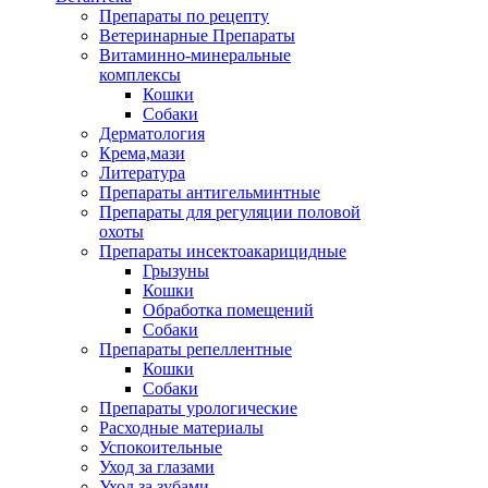
Препараты по рецепту
Ветеринарные Препараты
Витаминно-минеральные
комплексы
Кошки
Собаки
Дерматология
Крема,мази
Литература
Препараты антигельминтные
Препараты для регуляции половой
охоты
Препараты инсектоакарицидные
Грызуны
Кошки
Обработка помещений
Собаки
Препараты репеллентные
Кошки
Собаки
Препараты урологические
Расходные материалы
Успокоительные
Уход за глазами
Уход за зубами