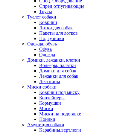
Спец. Оборудование
Спреи отпугивающие
Трусы
Туалет собаки
Коврики
Лотки для собак
Пакеты для лотков
Подгузники
Одежда, обувь
Обувь
Одежда
Домики, лежанки, клетки
Вольеры, палатки
Домики для собак
Лежанки для собак
Лестницы
Миски собаки
Коврики под миску
Контейнеры
Кормушки
Миски
Миски на подставке
Поилки
Амуниция собаки
Карабины,вертлюги