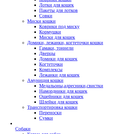
Лотки для кошек
Пакеты для лотков
Совки
Миски кошки
Коврики под миску
Кормушки
Миски для кошек
Домики, лежанки, когтеточки кошки
Гамаки, тоннели
Дверцы
Домики для кошек
Когтеточки
Комплексы
Лежанки для кошек
Амуниция кошки
Медальоны,адресники,свистки
Намордники для кошек
Ошейники для кошек
Шлейки для кошек
Транспортировка кошки
Переноски
Сумки
Собаки