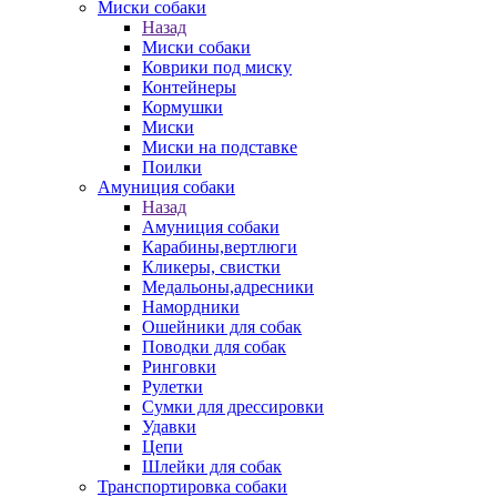
Миски собаки
Назад
Миски собаки
Коврики под миску
Контейнеры
Кормушки
Миски
Миски на подставке
Поилки
Амуниция собаки
Назад
Амуниция собаки
Карабины,вертлюги
Кликеры, свистки
Медальоны,адресники
Намордники
Ошейники для собак
Поводки для собак
Ринговки
Рулетки
Сумки для дрессировки
Удавки
Цепи
Шлейки для собак
Транспортировка собаки