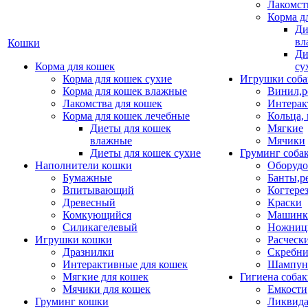
Лакомст
Корма д
Ди
вл
Кошки
Ди
Корма для кошек
су
Корма для кошек сухие
Игрушки соба
Корма для кошек влажные
Винил,р
Лакомства для кошек
Интерак
Корма для кошек лечебные
Кольца,
Диеты для кошек
Мягкие
влажные
Мячики
Диеты для кошек сухие
Груминг соба
Наполнители кошки
Оборудо
Бумажные
Банты,р
Впитывающий
Когтере
Древесный
Краски
Комкующийся
Машинки
Силикагелевый
Ножни
Игрушки кошки
Расческ
Дразнилки
Скребни
Интерактивные для кошек
Шампун
Мягкие для кошек
Гигиена соба
Мячики для кошек
Емкости
Груминг кошки
Ликвида