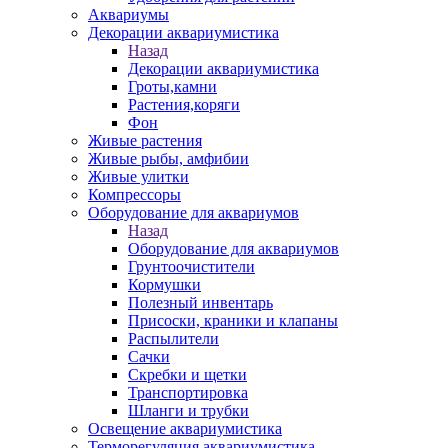
Аквариумы
Декорации аквариумистика
Назад
Декорации аквариумистика
Гроты,камни
Растения,коряги
Фон
Живые растения
Живые рыбы, амфибии
Живые улитки
Компрессоры
Оборудование для аквариумов
Назад
Оборудование для аквариумов
Грунтоочистители
Кормушки
Полезный инвентарь
Присоски, краники и клапаны
Распылители
Сачки
Скребки и щетки
Транспортировка
Шланги и трубки
Освещение аквариумистика
Терморегуляция аквариумистика