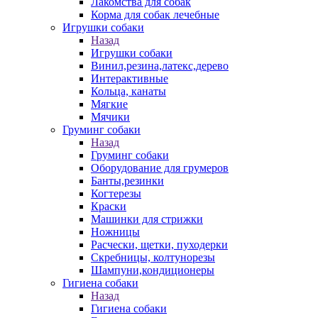
Лакомства для собак
Корма для собак лечебные
Игрушки собаки
Назад
Игрушки собаки
Винил,резина,латекс,дерево
Интерактивные
Кольца, канаты
Мягкие
Мячики
Груминг собаки
Назад
Груминг собаки
Оборудование для грумеров
Банты,резинки
Когтерезы
Краски
Машинки для стрижки
Ножницы
Расчески, щетки, пуходерки
Скребницы, колтунорезы
Шампуни,кондиционеры
Гигиена собаки
Назад
Гигиена собаки