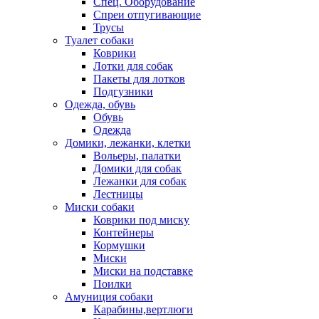
Спец. Оборудование
Спреи отпугивающие
Трусы
Туалет собаки
Коврики
Лотки для собак
Пакеты для лотков
Подгузники
Одежда, обувь
Обувь
Одежда
Домики, лежанки, клетки
Вольеры, палатки
Домики для собак
Лежанки для собак
Лестницы
Миски собаки
Коврики под миску
Контейнеры
Кормушки
Миски
Миски на подставке
Поилки
Амуниция собаки
Карабины,вертлюги