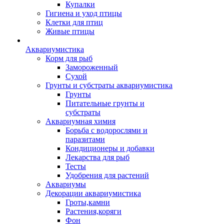
Купалки
Гигиена и уход птицы
Клетки для птиц
Живые птицы
Аквариумистика
Корм для рыб
Замороженный
Сухой
Грунты и субстраты аквариумистика
Грунты
Питательные грунты и
субстраты
Аквариумная химия
Борьба с водорослями и
паразитами
Кондиционеры и добавки
Лекарства для рыб
Тесты
Удобрения для растений
Аквариумы
Декорации аквариумистика
Гроты,камни
Растения,коряги
Фон