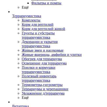
Фильтры и помпы
Ещё
Террариумистика
Комплекты
Корм для рептилий
Корм для рептилий живой
Грунты и субстраты
террариумистика
Декорации и укрытия
террариумистика
Живые змеи и насекомые
Живые ящерицы, амфибии и улитки
Обогрев для террариума
Освещение для террариума
Поилки и кормушки
террариумистика
Полезный инвентарь
террариумистика
Термометры,гигрометры
Террариумы и черепашники
Увлажнение д/террариума
Ещё
Ветаптека