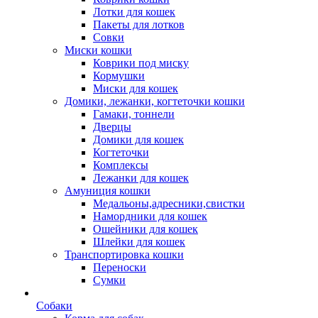
Лотки для кошек
Пакеты для лотков
Совки
Миски кошки
Коврики под миску
Кормушки
Миски для кошек
Домики, лежанки, когтеточки кошки
Гамаки, тоннели
Дверцы
Домики для кошек
Когтеточки
Комплексы
Лежанки для кошек
Амуниция кошки
Медальоны,адресники,свистки
Намордники для кошек
Ошейники для кошек
Шлейки для кошек
Транспортировка кошки
Переноски
Сумки
Собаки