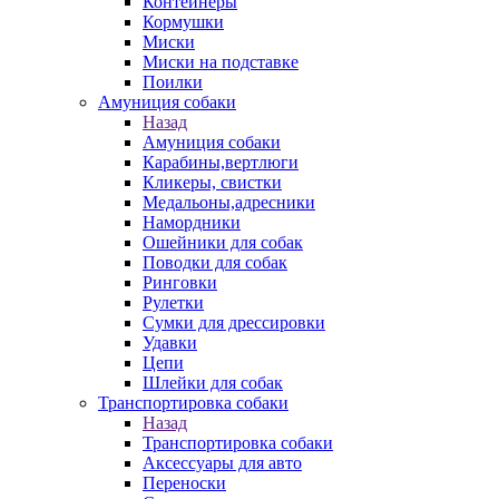
Контейнеры
Кормушки
Миски
Миски на подставке
Поилки
Амуниция собаки
Назад
Амуниция собаки
Карабины,вертлюги
Кликеры, свистки
Медальоны,адресники
Намордники
Ошейники для собак
Поводки для собак
Ринговки
Рулетки
Сумки для дрессировки
Удавки
Цепи
Шлейки для собак
Транспортировка собаки
Назад
Транспортировка собаки
Аксессуары для авто
Переноски