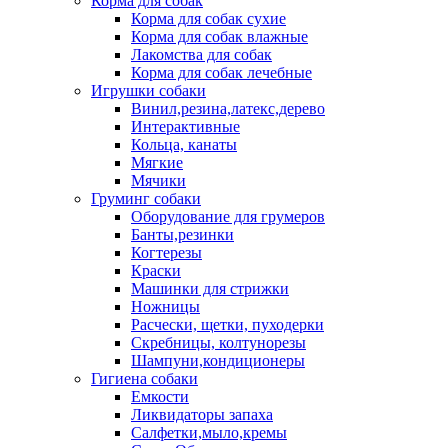
Корма для собак
Корма для собак сухие
Корма для собак влажные
Лакомства для собак
Корма для собак лечебные
Игрушки собаки
Винил,резина,латекс,дерево
Интерактивные
Кольца, канаты
Мягкие
Мячики
Груминг собаки
Оборудование для грумеров
Банты,резинки
Когтерезы
Краски
Машинки для стрижки
Ножницы
Расчески, щетки, пуходерки
Скребницы, колтунорезы
Шампуни,кондиционеры
Гигиена собаки
Емкости
Ликвидаторы запаха
Салфетки,мыло,кремы