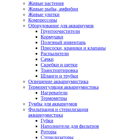
Живые растения
Живые рыбы, амфибии
Живые улитки
Компрессоры
Оборудование для аквариумов
Грунтоочистители
Кормушки
Полезный инвентарь
Присоски, краники и клапаны
Распылители
Сачки
Скребки и щетки
Транспортировка
Шланги и трубки
Освещение аквариумистика
Терморегуляция аквариумистика
Нагреватели
Термометры
Тумбы для аквариумов
Фильтрация и стерилизация
аквариумистика
Губки
Наполнители для фильтров
Роторы
Стерилизаторы