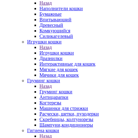
Назад
Наполнители кошки
Бумажные
Впитывающий
Древесный
Комкующийся
Силикагелевый
Игрушки кошки
Назад
Игрушки кошки
Дразнилки
Интерактивные для кошек
Мягкие для кошек
Мячики для кошек
Груминг кошки
Назад
Груминг кошки
Антицарапки
Когтерезы
Машинки для стрижки
Расчески, щетки, пуходерки
Скребницы, колтунорезы
Шампуни,кондиционеры
Гигиена кошки
Назад