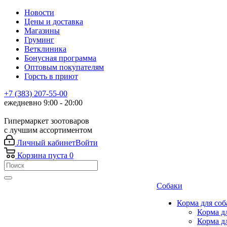
Новости
Цены и доставка
Магазины
Груминг
Ветклиника
Бонусная программа
Оптовым покупателям
Горсть в приют
+7 (383) 207-55-00
ежедневно 9:00 - 20:00
Гипермаркет зоотоваров
с лучшим ассортиментом
Личный кабинет
Войти
Корзина
пуста
0
Собаки
Корма для соб
Корма д
Корма д