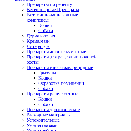
Препараты по рецепту
Ветеринарные Препараты
Витаминно-минеральные
комплексы
Кошки
Собаки
Дерматология
Крема,мази
Литература
Препараты антигельминтные
Препараты для регуляции половой
охоты
Препараты инсектоакарицидные
Грызуны
Кошки
Обработка помещений
Собаки
Препараты репеллентные
Кошки
Собаки
Препараты урологические
Расходные материалы
Успокоительные
Уход за глазами
Уход за зубами