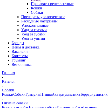
Препараты репеллентные
Кошки
Собаки
Препараты урологические
Расходные материалы
Успокоительные
Уход за глазами
Уход за зубами
Уход за ушами
Бренды
Цены и доставка
Вакансии
Контакты
Груминг
Ветклиника
Главная
-
Каталог
-
Собаки
Кошки
Собаки
Грызуны
Птицы
Аквариумистика
Террариумистик
-
Гигиена собаки
Корма для собак
Игрушки собаки
Груминг собаки
Гигиена