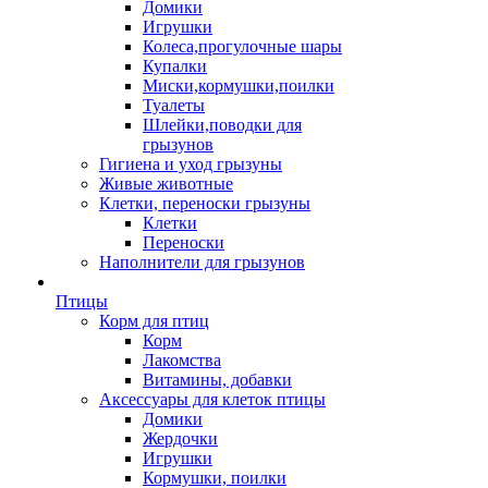
Домики
Игрушки
Колеса,прогулочные шары
Купалки
Миски,кормушки,поилки
Туалеты
Шлейки,поводки для
грызунов
Гигиена и уход грызуны
Живые животные
Клетки, переноски грызуны
Клетки
Переноски
Наполнители для грызунов
Птицы
Корм для птиц
Корм
Лакомства
Витамины, добавки
Аксессуары для клеток птицы
Домики
Жердочки
Игрушки
Кормушки, поилки