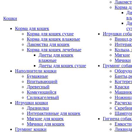
Лакомст
Корма д
Ди
вл
Кошки
Ди
Корма для кошек
су
Корма для кошек сухие
Игрушки соба
Корма для кошек влажные
Винил,р
Лакомства для кошек
Интерак
Корма для кошек лечебные
Кольца,
Диеты для кошек
Мягкие
влажные
Мячики
Диеты для кошек сухие
Груминг соба
Наполнители кошки
Оборудо
Бумажные
Банты,р
Впитывающий
Когтере
Древесный
Краски
Комкующийся
Машинки
Силикагелевый
Ножни
Игрушки кошки
Расческ
Дразнилки
Скребни
Интерактивные для кошек
Шампун
Мягкие для кошек
Гигиена соба
Мячики для кошек
Емкости
Груминг кошки
Ликвида