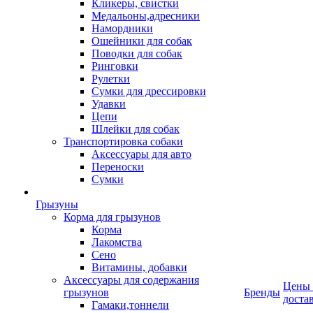
Кликеры, свистки
Медальоны,адресники
Намордники
Ошейники для собак
Поводки для собак
Ринговки
Рулетки
Сумки для дрессировки
Удавки
Цепи
Шлейки для собак
Транспортировка собаки
Аксессуары для авто
Переноски
Сумки
Грызуны
Корма для грызунов
Корма
Лакомства
Сено
Витамины, добавки
Аксессуары для содержания
Цены
грызунов
Бренды
доста
Гамаки,тоннели