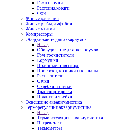
Гроты,камни
Растения,коряги
Фон
Живые растения
Живые рыбы, амфибии
Живые улитки
Компрессоры
Оборудование для аквариумов
Назад
Оборудование для аквариумов
Грунтоочистители
Кормушки
Полезный инвентарь
Присоски, краники и клапаны
Распылители
Сачки
Скребки и щетки
Транспортировка
Шланги и трубки
Освещение аквариумистика
Терморегуляция аквариумистика
Назад
Терморегуляция аквариумистика
Нагреватели
Термометры