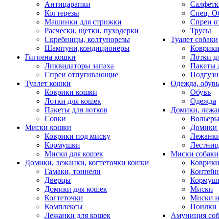
Антицарапки
Салфетк
Когтерезы
Спец. О
Машинки для стрижки
Спреи о
Расчески, щетки, пуходерки
Трусы
Скребницы, колтунорезы
Туалет собаки
Шампуни,кондиционеры
Коврик
Гигиена кошки
Лотки д
Ликвидаторы запаха
Пакеты 
Спреи отпугивающие
Подгузн
Туалет кошки
Одежда, обувь
Коврики кошки
Обувь
Лотки для кошек
Одежда
Пакеты для лотков
Домики, лежа
Совки
Вольеры
Миски кошки
Домики 
Коврики под миску
Лежанки
Кормушки
Лестни
Миски для кошек
Миски собаки
Домики, лежанки, когтеточки кошки
Коврики
Гамаки, тоннели
Контей
Дверцы
Кормуш
Домики для кошек
Миски
Когтеточки
Миски н
Комплексы
Поилки
Лежанки для кошек
Амуниция со