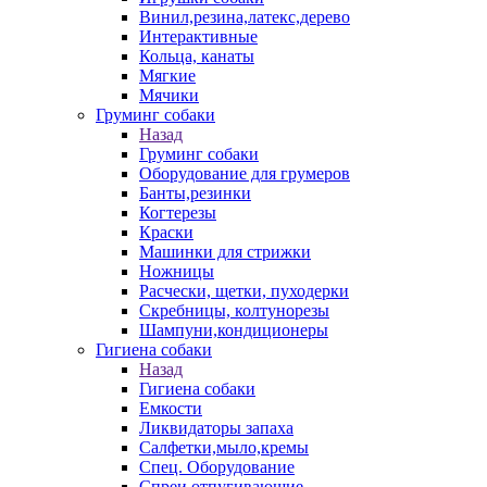
Винил,резина,латекс,дерево
Интерактивные
Кольца, канаты
Мягкие
Мячики
Груминг собаки
Назад
Груминг собаки
Оборудование для грумеров
Банты,резинки
Когтерезы
Краски
Машинки для стрижки
Ножницы
Расчески, щетки, пуходерки
Скребницы, колтунорезы
Шампуни,кондиционеры
Гигиена собаки
Назад
Гигиена собаки
Емкости
Ликвидаторы запаха
Салфетки,мыло,кремы
Спец. Оборудование
Спреи отпугивающие