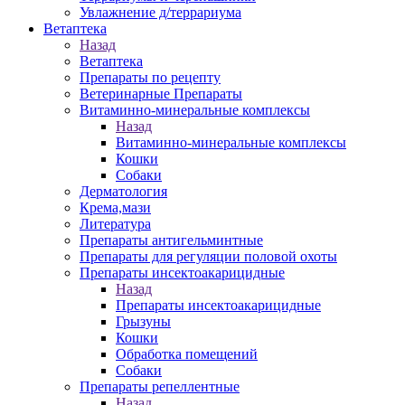
Увлажнение д/террариума
Ветаптека
Назад
Ветаптека
Препараты по рецепту
Ветеринарные Препараты
Витаминно-минеральные комплексы
Назад
Витаминно-минеральные комплексы
Кошки
Собаки
Дерматология
Крема,мази
Литература
Препараты антигельминтные
Препараты для регуляции половой охоты
Препараты инсектоакарицидные
Назад
Препараты инсектоакарицидные
Грызуны
Кошки
Обработка помещений
Собаки
Препараты репеллентные
Назад