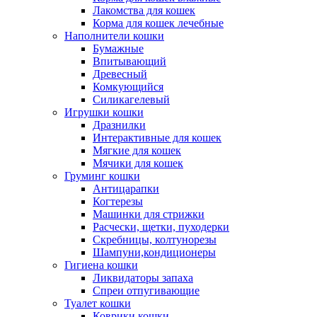
Лакомства для кошек
Корма для кошек лечебные
Наполнители кошки
Бумажные
Впитывающий
Древесный
Комкующийся
Силикагелевый
Игрушки кошки
Дразнилки
Интерактивные для кошек
Мягкие для кошек
Мячики для кошек
Груминг кошки
Антицарапки
Когтерезы
Машинки для стрижки
Расчески, щетки, пуходерки
Скребницы, колтунорезы
Шампуни,кондиционеры
Гигиена кошки
Ликвидаторы запаха
Спреи отпугивающие
Туалет кошки
Коврики кошки