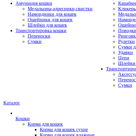
Амуниция кошки
Карабин
Медальоны,адресники,свистки
Кликеры
Намордники для кошек
Медальо
Ошейники для кошек
Наморд
Шлейки для кошек
Ошейник
Транспортировка кошки
Поводки
Переноски
Ринговк
Сумки
Рулетки
Сумки д
Удавки
Цепи
Шлейки 
Транспортиро
Аксессу
Перенос
Сумки
Каталог
Кошки
Корма для кошек
Корма для кошек сухие
Корма для кошек влажные