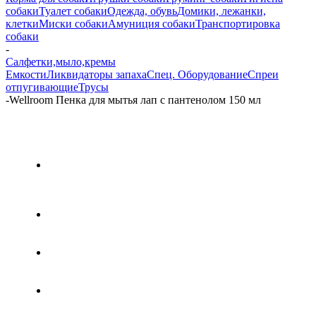
собаки
Туалет собаки
Одежда, обувь
Домики, лежанки,
клетки
Миски собаки
Амуниция собаки
Транспортировка
собаки
-
Салфетки,мыло,кремы
Емкости
Ликвидаторы запаха
Спец. Оборудование
Спреи
отпугивающие
Трусы
-
Wellroom Пенка для мытья лап с пантенолом 150 мл