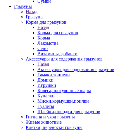
Сумки
Грызуны
Назад
Грызуны
Корма для грызунов
Назад
Корма для грызунов
Корма
Лакомства
Сено
Витамины, добавки
Аксессуары для содержания грызунов
Назад
Аксессуары для содержания грызунов
Гамаки,тоннели
Домики
Игрушки
Колеса,прогулочные шары
Купалки
Миски,кормушки,поилки
Туалеты
Шлейки,поводки для грызунов
Гигиена и уход грызуны
Живые животные
Клетки, переноски грызуны