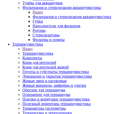
Тумбы для аквариумов
Фильтрация и стерилизация аквариумистика
Назад
Фильтрация и стерилизация аквариумистика
Губки
Наполнители для фильтров
Роторы
Стерилизаторы
Фильтры и помпы
Террариумистика
Назад
Террариумистика
Комплекты
Корм для рептилий
Корм для рептилий живой
Грунты и субстраты террариумистика
Декорации и укрытия террариумистика
Живые змеи и насекомые
Живые ящерицы, амфибии и улитки
Обогрев для террариума
Освещение для террариума
Поилки и кормушки террариумистика
Полезный инвентарь террариумистика
Термометры,гигрометры
Террариумы и черепашники